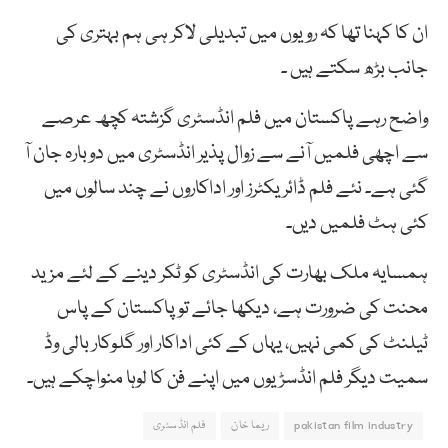
ان کا کہنا تھا کہ رویوں میں تبدیلی لاکر ہی ہم بہتری کی
جانب بڑھ سکتے ہیں ۔
واضح رہے پاکستان میں فلم انڈسٹری گزشتہ کچھ عرصے
سے اچھی فلمیں آنے سے زوال پذیر انڈسٹری میں دوبارہ جان آ
گئی ہے۔ نئے فلم ڈائریکٹرز اور اداکاروں نے چند سالوں میں
کئی ہٹ فلمیں دیں۔
ہمسایہ ملک بھارت کی انڈسٹری کو ٹکر دینے کے لئے مزید
محنت کی ضرورت ہے، دیکھا جائے تو پاکستان کے پاس
ٹیلنٹ کی کمی نہیں، یہاں کے کئی اداکار اور گلوکار بالی وڈ
سمیت دیگر فلم انڈسڑیوں میں اپنے فن کا لوہا منواچکے ہیں۔
pakistan film industry
ریما خان
فلم انڈسٹری