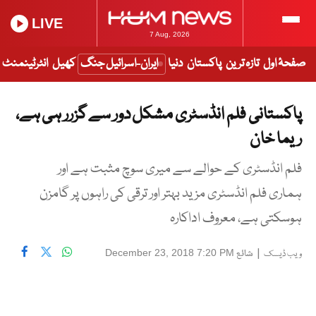
LIVE
7 Aug, 2026
صفحۂ اول
تازہ ترین
پاکستان
دنیا
ایران-اسرائیل جنگ
کھیل
انٹرٹینمنٹ
پاکستانی فلم انڈسٹری مشکل دور سے گزرر ہی ہے،
ریما خان
فلم انڈسٹری کے حوالے سے میری سوچ مثبت ہے اور
ہماری فلم انڈسٹری مزید بہتر اور ترقی کی راہوں پر گامزن
ہوسکتی ہے، معروف اداکارہ
|
شائع
December 23, 2018 7:20 PM
ویب ڈیسک