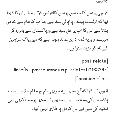
چائیے۔
کراچی پریس کلب میں پریس کانفرنس کرتے ہوئے ان کا کہنا
تھا کہ آرٹسٹ پبلک پراپرٹی ہوتا ہے جو آپ کو عام سے خاص
بناتا ہے اس کا آپ پر حق ہوتا ہےاور پاکستان سے باہر رہ کر
میرے اوپر یہ ذمہ داری عائد ہوتی ہے کہ میں پاک سرزمین
کے نام کو مزید سنواروں ۔
[post-relate
link=”https://humnews.pk//latest/116879/”
position =”left”]
انہوں نے کہا کہ آج مجھے یہ جو بھی نام اور مقام ملا ہے سب
پاکستان کی وجہ سے ہے، جنہوں نے مجھ پر جب کبھی بھی
تنقید کی میں نے اس کو دل پر طاری نہیں کیا ۔