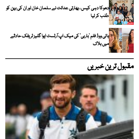
دھوکا دہی کیس ، بھارتی عدالت نے سلمان خان اور ان کی بہن کو
طلب کر لیا
ہالی ووڈ فلم ’باربی‘ کی میک اپ آرٹسٹ ایوا گلیز ٹریفک حادثے
میں ہلاک
مقبول ترین خبریں