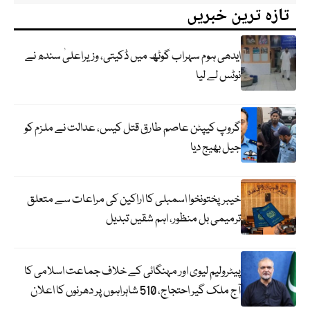
تازہ ترین خبریں
ایدھی ہوم سہراب گوٹھ میں ڈکیتی، وزیراعلیٰ سندھ نے
نوٹس لے لیا
گروپ کیپٹن عاصم طارق قتل کیس، عدالت نے ملزم کو
جیل بھیج دیا
خیبرپختونخوا اسمبلی کا اراکین کی مراعات سے متعلق
ترمیمی بل منظور، اہم شقیں تبدیل
پیٹرولیم لیوی اور مہنگائی کے خلاف جماعت اسلامی کا
آج ملک گیر احتجاج، 510 شاہراہوں پر دھرنوں کا اعلان