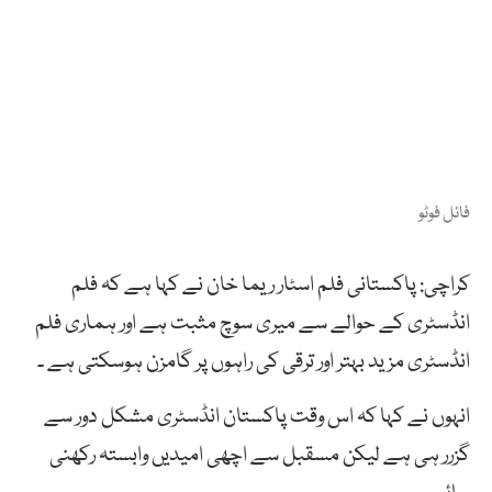
فائل فوٹو
کراچی: پاکستانی فلم اسٹار ریما خان نے کہا ہے کہ فلم
انڈسٹری کے حوالے سے میری سوچ مثبت ہے اور ہماری فلم
انڈسٹری مزید بہتر اور ترقی کی راہوں پر گامزن ہوسکتی ہے ۔
انہوں نے کہا کہ اس وقت پاکستان انڈسٹری مشکل دور سے
گزرر ہی ہے لیکن مسقبل سے اچھی امیدیں وابستہ رکھنی