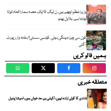
وزیراعظم اچھے ہیں، ن لیگ کا ایک حصہ ہمارا اتحاد توڑنا
چاہتا ہے، بلاول بھٹو
کون سی چیز مہنگی ہوئی ،کونسی سستی؟ ہفتہ وار رپورٹ
آگئی
ہمیں فالو کریں
WhatsApp
Twitter
Facebook
Faceboo
متعلقہ خبریں
شادی کا کوئی ارادہ نہیں، اکیلی بے حد خوش ہوں، امیشا پٹیل