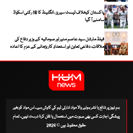
پاکستان کیخلاف ٹیسٹ سیریز ، انگلینڈ کا 16 رکنی اسکواڈ
سامنے آ گیا
فیلڈ مارشل سید عاصم منیر اور صومالیہ کے وزیر دفاع کی
ملاقات، دفاعی تعاون اور استعدادِ کار بڑھانے کے عزم کا اعادہ
ہم نیوز پر شائع یا نشر ہونے والا مواد ادارتی ٹیم کی کاوش ہے۔ اس مواد کو بغیر
پیشگی اجازت کسی بھی صورت میں استعمال یا نقل کرنا درست نہیں۔ تمام
حقوق محفوظ ہیں © 2026