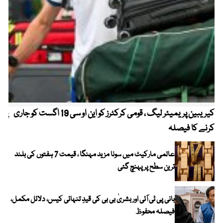
کیریبین پریمیئر لیگ ، قومی کرکٹرز کو این او سی 19 اگست کو جاری
پیٹ
کرنے کا فیصلہ
عالمی مارکیٹ میں سونا مزید مہنگا ، قیمت 7 ہفتوں کی بلند
ترین سطح پر پہنچ گئی
بانی پی ٹی آئی اور بشریٰ بی بی کی قیدِ تنہائی کیس، دلائل مکمل،
فیصلہ محفوظ