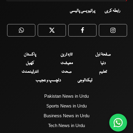
رابطہ کریں
پرائیویسی پالیسی
WhatsApp
Twitter
Facebook
Faceboo
صفحۂ اول
تازہ ترین
پاکستان
دنیا
معیشت
کھیل
تعلیم
صحت
انٹرٹینمنٹ
ٹیکنالوجی
دلچسپ و عجیب
Pakistan News in Urdu
Sports News in Urdu
Business News in Urdu
Tech News in Urdu