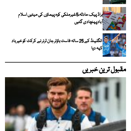
براڈ پیک حادثہ،5غیرملکی کوہ پیماؤں کی میتیں اسلام
آبادپہنچادی گئیں
انگلینڈ کے 25 سالہ فاسٹ باؤلر جان ٹرنر نے کرکٹ کو خیر باد
کہہ دیا
مقبول ترین خبریں