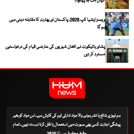
کہاں تک جا پہنچا؟
ویمنز ایشیا کپ 2026، پاکستان اور بھارت کا مقابلہ دبئی میں
ہو گا
پشاور ہائیکورٹ نے افغان شہریوں کی عارضی قیام کی درخواستیں
مسترد کر دیں
ہم نیوز پر شائع یا نشر ہونے والا مواد ادارتی ٹیم کی کاوش ہے۔ اس مواد کو بغیر
پیشگی اجازت کسی بھی صورت میں استعمال یا نقل کرنا درست نہیں۔ تمام
حقوق محفوظ ہیں © 2026