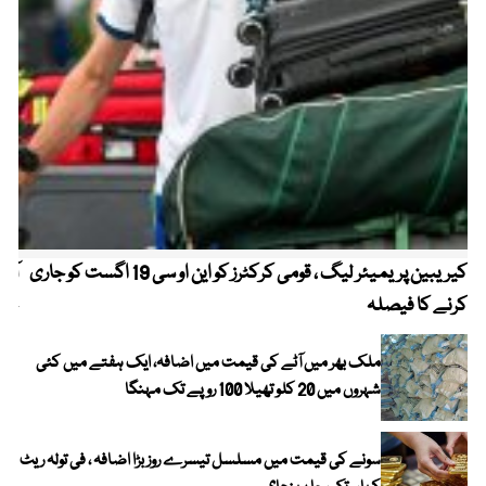
کیریبین پریمیئر لیگ ، قومی کرکٹرز کو این او سی 19 اگست کو جاری
آز
کرنے کا فیصلہ
چھی
ملک بھر میں آٹے کی قیمت میں اضافہ، ایک ہفتے میں کئی
شہروں میں 20 کلو تھیلا 100 روپے تک مہنگا
سونے کی قیمت میں مسلسل تیسرے روز بڑا اضافہ ، فی تولہ ریٹ