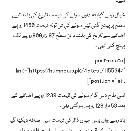
ہے۔
خیال رہے گزشتہ دنوں سونے کی قیمت تاریخ کی بلند ترین
سطح پر پہنچ گئی تھی سونے کی فی تولہ قیمت 1450 روپے
اضافے سےتاریخ کی بلند ترین سطح 67 ہزار800 روپے تک
پہنچ گئی تھی ۔
[post-relate
link=”https://humnews.pk//latest/115534/”
position =”left”]
اسی طرح دس گرام سونے کی قیمت 1239 روپے اضافے کے
بعد 58 ہزار 128 روپے ہوگئی تھی۔
یاد رہے رواں برس جہاں ڈالر کی قیمت میں اضافہ دیکھا گیا
وہی سونے کی قیمتوں میں بھی مسلسل اضافہ ہو رہا ہے