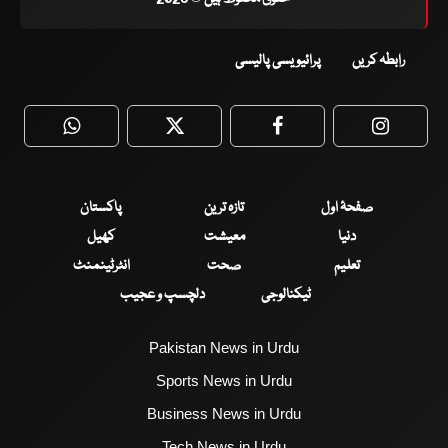
رابطہ کریں
پرائیویسی پالیسی
WhatsApp
Twitter
Facebook
Faceboo
صفحۂ اول
تازہ ترین
پاکستان
دنیا
معیشت
کھیل
تعلیم
صحت
انٹرٹینمنٹ
ٹیکنالوجی
دلچسپ و عجیب
Pakistan News in Urdu
Sports News in Urdu
Business News in Urdu
Tech News in Urdu