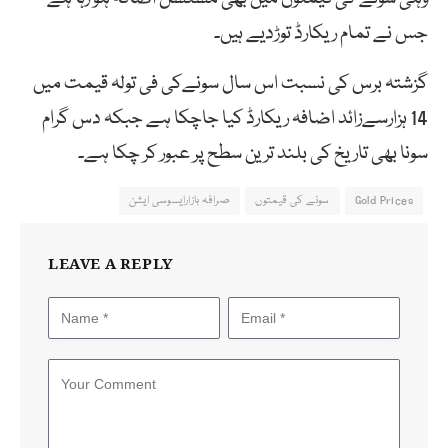
جس نے تمام ریکارڈ توڑدیے ہیں۔
گزشتہ برس کی نسبت اس سال سونےکی فی تولہ قیمت میں
14 ہزارسےزائد اضافہ ریکارڈ کیا جاچکا ہے جبکہ دس گرام
سونا بھی تاریخ کی بلند ترین سطح پر عبور کر چکا ہے۔
Gold Prices
سونے کی قیمتوں
صرافہ بازارایسوسی ایشن
LEAVE A REPLY