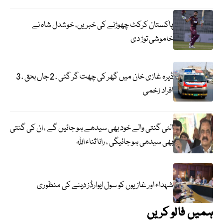
پاکستان کرکٹ چھوڑنے کی خبریں، خوشدل شاہ نے
خاموشی توڑ دی
ڈیرہ غازی خان میں گھر کی چھت گر گئی ، 2 جاں بحق ، 3
افراد زخمی
الٹی گنتی والے خود بھی سیدھے ہو جائیں گے ، ان کی گنتی
بھی سیدھی ہو جائیگی ، رانا ثناء اللہ
شہداء اور غازیوں کو سول ایوارڈز دینے کی منظوری
ہمیں فالو کریں