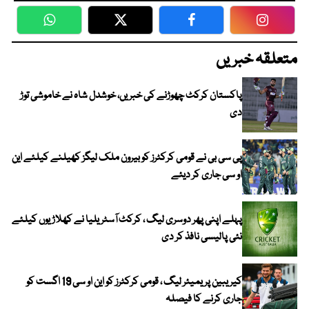
WhatsApp
Twitter
Facebook
Faceboo
متعلقہ خبریں
پاکستان کرکٹ چھوڑنے کی خبریں، خوشدل شاہ نے خاموشی توڑ
دی
پی سی بی نے قومی کرکٹرز کو بیرون ملک لیگز کھیلنے کیلئے این
او سی جاری کر دیئے
پہلے اپنی پھر دوسری لیگ ، کرکٹ آسٹریلیا نے کھلاڑیوں کیلئے
نئی پالیسی نافذ کر دی
کیریبین پریمیئر لیگ ، قومی کرکٹرز کو این او سی 19 اگست کو
جاری کرنے کا فیصلہ