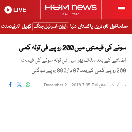
LIVE
8 Aug, 2026
صفحۂ اول
تازہ ترین
پاکستان
دنیا
ایران-اسرائیل جنگ
کھیل
انٹرٹینمنٹ
سونے کی قیمتوں میں 200 روپے فی تولہ کمی
اضافے کے بعد ملک بھر میں فی تولہ سونے کی قیمت
200 روپے کمی کےبعد 67 ہزار800 روپے ہوگئی
|
شائع
December 21, 2018 7:35 PM
ویب ڈیسک