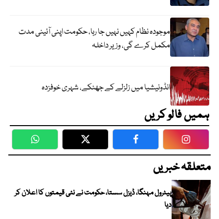
موجودہ نظام کہیں نہیں جا رہا، حکومت اپنی آئینی مدت
مکمل کرے گی، وزیر داخلہ
انڈونیشیا میں زلزلے کے جھٹکے، شہری خوفزدہ
ہمیں فالو کریں
WhatsApp
Twitter
Facebook
Faceboo
متعلقہ خبریں
پیٹرول مہنگا، ڈیزل سستا، حکومت نے نئی قیمتوں کا اعلان کر
دیا