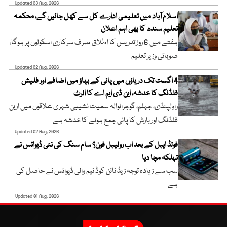
Updated 03 Aug, 2026
اسلام آباد میں تعلیمی ادارے کل سے کھل جائیں گے، محکمہ
تعلیم سندھ کا بھی اہم اعلان
ہفتے میں 6 روز تدریس کا اطلاق صرف سرکاری اسکولوں پر ہوگا،
صوبائی وزیر تعلیم
Updated 02 Aug, 2026
4 اگست تک دریاؤں میں پانی کے بہاؤ میں اضافے اور فلیش
فلڈنگ کا خدشہ، این ڈی ایم اے کا الرٹ
راولپنڈی، جہلم، گوجرانوالہ سمیت نشیبی شہری علاقوں میں اربن
فلڈنگ اور بارش کا پانی جمع ہونے کا خدشہ ہے
Updated 02 Aug, 2026
فولڈ ایبل کے بعد اب رولیبل فون؟ سام سنگ کی نئی ڈیوائس نے
تہلکہ مچا دیا
سب سے زیادہ توجہ زیڈ نائن کوڈ نیم والی ڈیوائس نے حاصل کی
ہے
Updated 01 Aug, 2026