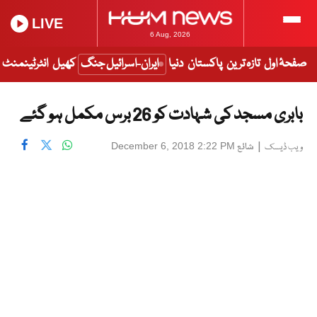
LIVE
6 Aug, 2026
صفحۂ اول
تازہ ترین
پاکستان
دنیا
ایران-اسرائیل جنگ
کھیل
انٹرٹینمنٹ
بابری مسجد کی شہادت کو 26 برس مکمل ہو گئے
|
شائع
December 6, 2018 2:22 PM
ویب ڈیسک