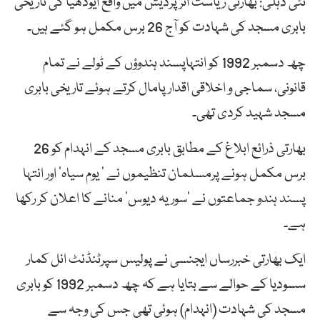
نئی دہلی: بھارتی ریاست اترپردیش میں واقع ایودھیا کی تاریخی
بابری مسجد کی شہادت کو آج 26 برس مکمل ہو گئے ہیں۔
چھ دسمبر 1992 کو انتہاپسند ہندوؤں کے ٹولے نے تمام
قانونی، سماجی و اخلاقی اقدار پامال کرتے ہوئے تاریخی بابری
مسجد شہید کردی تھی۔
بھارتی ذرائع ابلاغ کے مطابق بابری مسجد کے انہدام کو 26
برس مکمل ہونے پرمسلمان تنظیموں نے ’ یوم سیاہ‘ اور انتہا
پسند ہندو جماعتوں نے ’سوریہ دیوس‘ منانے کا اعلان کر رکھا
ہے۔
ایک بھارتی خبررساں ایجنسی نے پولیس سپرٹنڈنٹ انل کمار
سسودیا کے حوالے سے بتایا ہے کہ چھ دسمبر 1992 کو بابری
مسجد کی شہادت (انہدام) ہوئی تھی جس کی وجہ سے