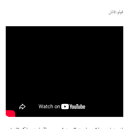
فوٹو: فائل