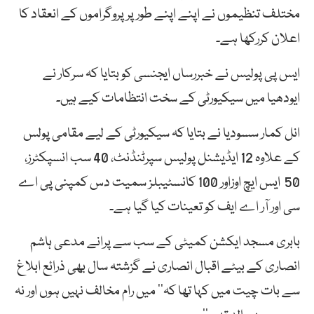
مختلف تنظیموں نے اپنے اپنے طور پر پروگراموں کے انعقاد کا
اعلان کررکھا ہے۔
ایس پی پولیس نے خبررساں ایجنسی کو بتایا کہ سرکار نے
ایودھیا میں سیکیورٹی کے سخت انتظامات کیے ہیں۔
انل کمار سسودیا نے بتایا کہ سیکیورٹی کے لیے مقامی پولس
کے علاوہ 12 ایڈیشنل پولیس سپرٹنڈنٹ، 40 سب انسپکٹرز،
50 ایس ایچ اوزاور 100 کانسٹیبلز سمیت دس کمپنی پی اے
سی اور آر اے ایف کو تعینات کیا گیا ہے۔
بابری مسجد ایکشن کمیٹی کے سب سے پرانے مدعی ہاشم
انصاری کے بیٹے اقبال انصاری نے گزشتہ سال بھی ذرائع ابلاغ
سے بات چیت میں کہا تھا کہ’’ میں رام مخالف نہیں ہوں اور نہ