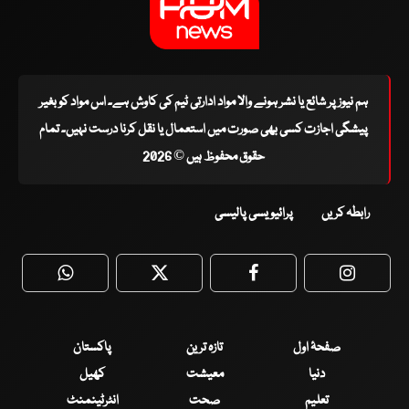
ہم نیوز پر شائع یا نشر ہونے والا مواد ادارتی ٹیم کی کاوش ہے۔ اس مواد کو بغیر
پیشگی اجازت کسی بھی صورت میں استعمال یا نقل کرنا درست نہیں۔ تمام
حقوق محفوظ ہیں © 2026
رابطہ کریں
پرائیویسی پالیسی
WhatsApp
Twitter
Facebook
Faceboo
صفحۂ اول
تازہ ترین
پاکستان
دنیا
معیشت
کھیل
تعلیم
صحت
انٹرٹینمنٹ