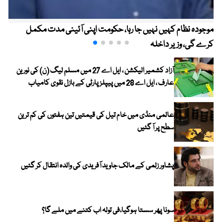
موجودہ نظام کہیں نہیں جا رہا، حکومت اپنی آئینی مدت مکمل
کرے گی، وزیر داخلہ
آزاد کشمیر الیکشن ، ایل اے 27 میں مسلم لیگ (ن) کی نورین
عارف ، ایل اے 28 میں پیپلز پارٹی کے بازل نقوی کامیاب
عالمی منڈی میں خام تیل کی قیمتیں تین ہفتوں کی کم ترین
سطح پر آ گئیں
پشاور زلمی کے مالک جاوید آفریدی کی والدہ انتقال کر گئیں
سونا پھر سستا ہوگیا،فی تولہ اب کتنے میں ملے گا؟