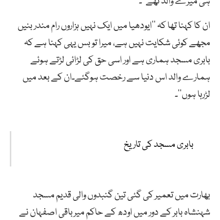
ہی میرے والد تھے‘‘۔
ان کا کہنا تھا کہ ’’ایودھیا میں ایک نہیں ہزاروں رام مندر بنیں
مجھے کوئی شکایت نہیں ہے، میرا تو بس یہی کہنا ہے کہ
بابری مسجد ہماری ہے اور اسی حق کی لڑائی لڑتے ہوئے
ہمارے والد اس دنیا سے رخصت ہوگئے۔ان کے بعد میں
لڑرہا ہوں‘‘۔
بابری مسجد کی تاریخ
بھارت میں تعمیر کی گئی تین گنبدوں والی قدیم مسجد
شہنشاہ بابر کے دور میں اودھ کے حاکم میرباقی اصفہان نے