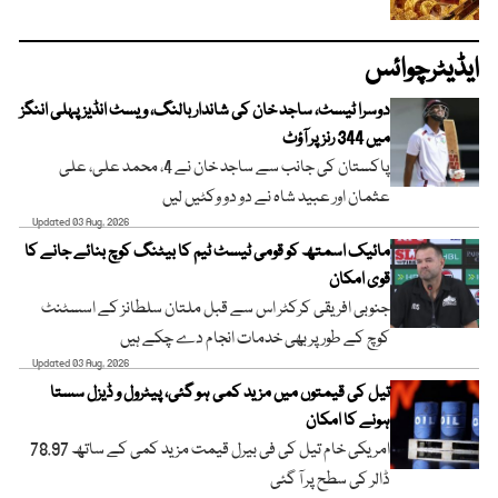
ایڈیٹرچوائس
دوسرا ٹیسٹ، ساجد خان کی شاندار بالنگ، ویسٹ انڈیز پہلی اننگز
میں 344 رنز پر آؤٹ
پاکستان کی جانب سے ساجد خان نے 4، محمد علی، علی
عثمان اور عبید شاہ نے دو دو وکٹیں لیں
Updated 03 Aug, 2026
مائیک اسمتھ کو قومی ٹیسٹ ٹیم کا بیٹنگ کوچ بنائے جانے کا
قوی امکان
جنوبی افریقی کرکٹر اس سے قبل ملتان سلطانز کے اسسٹنٹ
کوچ کے طور پر بھی خدمات انجام دے چکے ہیں
Updated 03 Aug, 2026
تیل کی قیمتوں میں مزید کمی ہو گئی، پیٹرول و ڈیزل سستا
ہونے کا امکان
امریکی خام تیل کی فی بیرل قیمت مزید کمی کے ساتھ 78.97
ڈالر کی سطح پر آ گئی