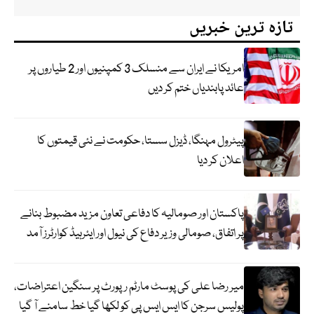
تازہ ترین خبریں
امریکا نے ایران سے منسلک 3 کمپنیوں اور 2 طیاروں پر
عائد پابندیاں ختم کر دیں
پیٹرول مہنگا، ڈیزل سستا، حکومت نے نئی قیمتوں کا
اعلان کر دیا
پاکستان اور صومالیہ کا دفاعی تعاون مزید مضبوط بنانے
پر اتفاق، صومالی وزیر دفاع کی نیول اور ایئرہیڈ کوارٹرز آمد
میر رضا علی کی پوسٹ مارٹم رپورٹ پر سنگین اعتراضات،
پولیس سرجن کا ایس ایس پی کو لکھا گیا خط سامنے آ گیا