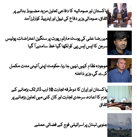
پاکستان اور صومالیہ کا دفاعی تعاون مزید مضبوط بنانے پر
اتفاق، صومالی وزیر دفاع کی نیول اور ایئرہیڈ کوارٹرز آمد
میر رضا علی کی پوسٹ مارٹم رپورٹ پر سنگین اعتراضات، پولیس
سرجن کا ایس ایس پی کو لکھا گیا خط سامنے آ گیا
موجودہ نظام کہیں نہیں جا رہا، حکومت اپنی آئینی مدت مکمل
کرے گی، وزیر داخلہ
پاکستان اور ایران کا دوطرفہ تجارت 10 ارب ڈالر تک بڑھانے کے
عزم کا اعادہ، سرحدی تجارت اور کان کنی میں تعاون بڑھانے پر
اتفاق
جنوبی لبنان پر اسرائیلی فوج کے فضائی حملے