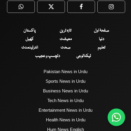
WhatsApp
Twitter
Facebook
Faceboo
صفحۂ اول
تازہ ترین
پاکستان
دنیا
معیشت
کھیل
تعلیم
صحت
انٹرٹینمنٹ
ٹیکنالوجی
دلچسپ و عجیب
Pakistan News in Urdu
Sports News in Urdu
Business News in Urdu
Tech News in Urdu
Entertainment News in Urdu
Health News in Urdu
Hum News English