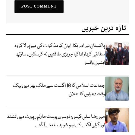
تازہ ترین خبریں
پاکستان نے امریکا، ایران کو مذاکرات کی میز پر لا کر وہ
سفارتی کردار اداکیا جو بڑی طاقتیں نہ کرسکیں، ساؤتھ
ایشین وائسز
جماعت اسلامی کا 16 اگست سے ملک بھر میں بیک
وقت دھرنوں کا اعلان
میر رضا علی کیس: دوسری پوسٹ مارٹم رپورٹ میں تشدد
اور گولی لگنے کے اہم شواہد سامنے آگئے