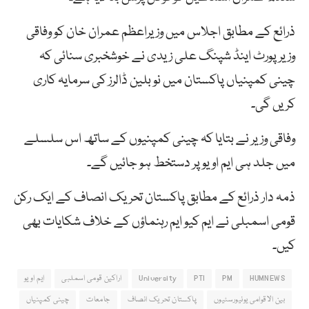
ذرائع کے مطابق اجلاس میں وزیراعظم عمران خان کو وفاقی
وزیرپورٹ اینڈ شپنگ علی زیدی نے خوشخبری سنائی کہ
چینی کمپنیاں پاکستان میں نو بلین ڈالرز کی سرمایہ کاری
کریں گی۔
وفاقی وزیر نے بتایا کہ چینی کمپنیوں کے ساتھ اس سلسلے
میں جلد ہی ایم او یو پر دستخط ہو جائیں گے۔
ذمہ دار ذرائع کے مطابق پاکستان تحریک انصاف کے ایک رکن
قومی اسمبلی نے ایم کیو ایم رہنماؤں کے خلاف شکایات بھی
کیں۔
HUMNEWS
PM
PTI
University
اراکین قومی اسملبی
ایم او یو
بین الاقوامی یونیورسٹیوں
پاکستان تحریک انصاف
جامعات
چینی کمپنیاں