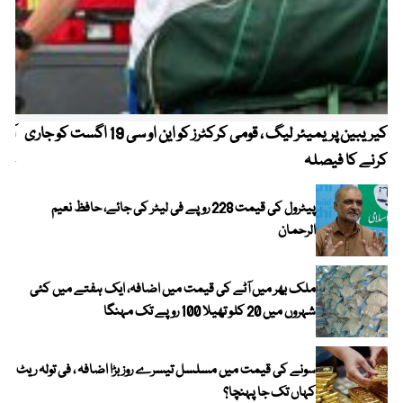
کیریبین پریمیئر لیگ ، قومی کرکٹرز کو این او سی 19 اگست کو جاری
آز
کرنے کا فیصلہ
چھی
پیٹرول کی قیمت 228 روپے فی لیٹر کی جائے، حافظ نعیم
الرحمان
ملک بھر میں آٹے کی قیمت میں اضافہ، ایک ہفتے میں کئی
شہروں میں 20 کلو تھیلا 100 روپے تک مہنگا
سونے کی قیمت میں مسلسل تیسرے روز بڑا اضافہ ، فی تولہ ریٹ
کہاں تک جا پہنچا؟