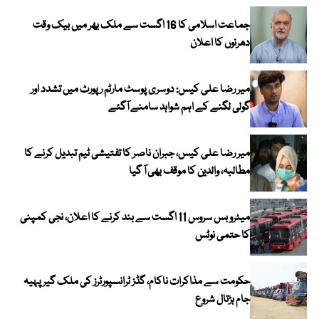
جماعت اسلامی کا 16 اگست سے ملک بھر میں بیک وقت
دھرنوں کا اعلان
میر رضا علی کیس: دوسری پوسٹ مارٹم رپورٹ میں تشدد اور
گولی لگنے کے اہم شواہد سامنے آگئے
میر رضا علی کیس، جبران ناصر کا تفتیشی ٹیم تبدیل کرنے کا
مطالبہ، والدین کا موقف بھی آ گیا
میٹرو بس سروس 11 اگست سے بند کرنے کا اعلان، نجی کمپنی
کا حتمی نوٹس
حکومت سے مذاکرات ناکام، گڈز ٹرانسپورٹرز کی ملک گیر پہیہ
جام ہڑتال شروع