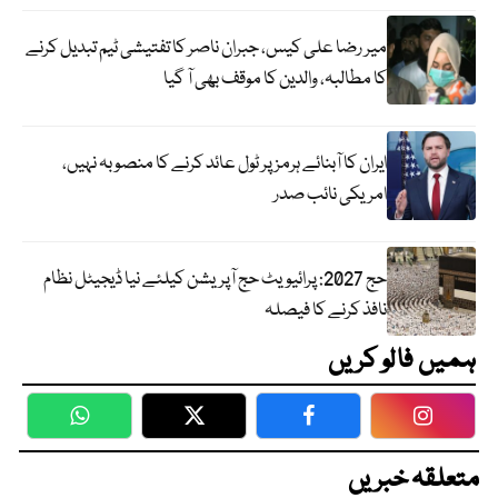
میر رضا علی کیس، جبران ناصر کا تفتیشی ٹیم تبدیل کرنے
کا مطالبہ، والدین کا موقف بھی آ گیا
ایران کا آبنائے ہرمز پر ٹول عائد کرنے کا منصوبہ نہیں،
امریکی نائب صدر
حج 2027: پرائیویٹ حج آپریشن کیلئے نیا ڈیجیٹل نظام
نافذ کرنے کا فیصلہ
ہمیں فالو کریں
WhatsApp
Twitter
Facebook
Faceboo
متعلقہ خبریں