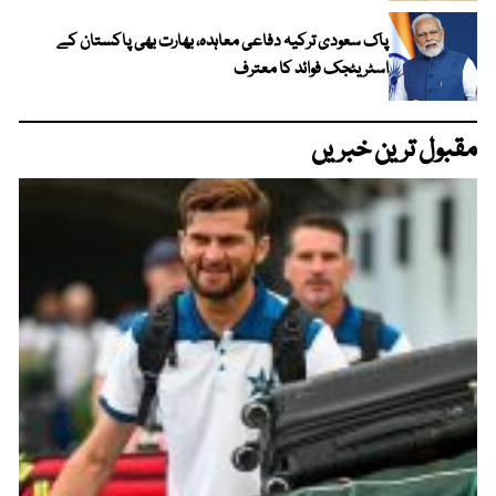
پاک سعودی ترکیہ دفاعی معاہدہ، بھارت بھی پاکستان کے
اسٹریٹجک فوائد کا معترف
مقبول ترین خبریں