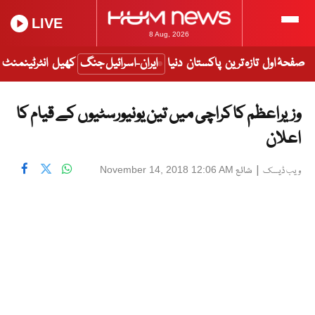
LIVE
8 Aug, 2026
صفحۂ اول
تازہ ترین
پاکستان
دنیا
ایران-اسرائیل جنگ
کھیل
انٹرٹینمنٹ
وزیراعظم کا کراچی میں تین یونیورسٹیوں کے قیام کا
اعلان
|
شائع
November 14, 2018 12:06 AM
ویب ڈیسک