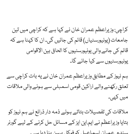
کراچی: وزیراعظم عمران خان نے کہا ہے کہ کراچی میں تین
جامعات (یونیورسٹیاں) قائم کی جائیں گی۔ ان کا کہنا ہے کہ
قائم کی جانے والی یونیورسٹیوں کا الحاق بین الاقوامی
یونیورسٹیوں سے کیا جائے گا۔
ہم نیوز کے مطابق وزیراعظم عمران خان نے یہ بات کراچی سے
تعلق رکھنے والے اراکین قومی اسمبلی سے ہونے والی ملاقات
میں کہی۔
ملاقات کی تفصیلات بتاتے ہوئے ذمہ دار ذرائع نے ہم نیوز کو
بتایا وزیراعظم نے ایم.این ایز کے مسائل حل کرنے کے لیے گورنر
سندھ عمران اسماعیل کو فوکل پرسن بنا دیا ہے۔