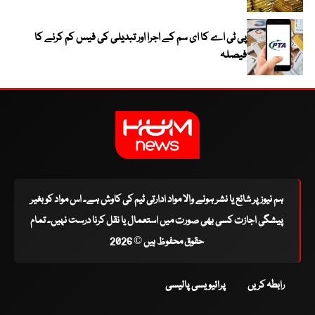
پی ٹی اے کا ای سم کے اجرا اور تبدیلی کی فیس کم کرنے کا
فیصلہ
ہم نیوز پر شائع یا نشر ہونے والا مواد ادارتی ٹیم کی کاوش ہے۔ اس مواد کو بغیر
پیشگی اجازت کسی بھی صورت میں استعمال یا نقل کرنا درست نہیں۔ تمام
حقوق محفوظ ہیں © 2026
رابطہ کریں
پرائیویسی پالیسی