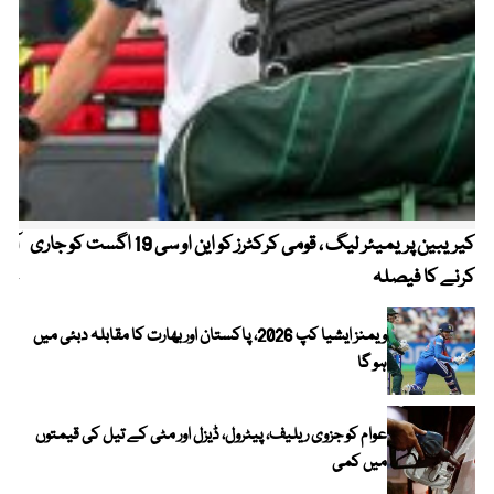
کیریبین پریمیئر لیگ ، قومی کرکٹرز کو این او سی 19 اگست کو جاری
آز
کرنے کا فیصلہ
چھی
ویمنز ایشیا کپ 2026، پاکستان اور بھارت کا مقابلہ دبئی میں
ہو گا
عوام کو جزوی ریلیف، پیٹرول، ڈیزل اور مٹی کے تیل کی قیمتوں
میں کمی