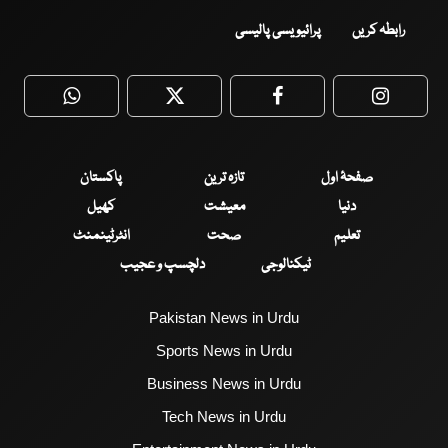
رابطہ کریں
پرائیویسی پالیسی
WhatsApp
Twitter
Facebook
Faceboo
صفحۂ اول
تازہ ترین
پاکستان
دنیا
معیشت
کھیل
تعلیم
صحت
انٹرٹینمنٹ
ٹیکنالوجی
دلچسپ و عجیب
Pakistan News in Urdu
Sports News in Urdu
Business News in Urdu
Tech News in Urdu