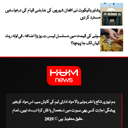
پشاور ہائیکورٹ نے افغان شہریوں کی عارضی قیام کی درخواستیں
مسترد کر دیں
سونے کی قیمت میں مسلسل تیسرے روز بڑا اضافہ ، فی تولہ ریٹ
کہاں تک جا پہنچا؟
ہم نیوز پر شائع یا نشر ہونے والا مواد ادارتی ٹیم کی کاوش ہے۔ اس مواد کو بغیر
پیشگی اجازت کسی بھی صورت میں استعمال یا نقل کرنا درست نہیں۔ تمام
حقوق محفوظ ہیں © 2026