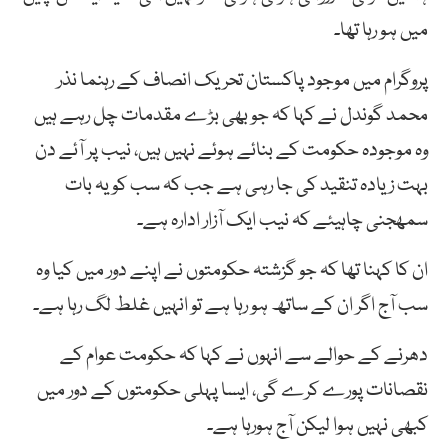
میں ہو رہا تھا۔
پروگرام میں موجود پاکستان تحریک انصاف کے رہنما نذر
محمد گوندل نے کہا کہ جو بھی بڑے مقدمات چل رہے ہیں
وہ موجودہ حکومت کے بنائے ہوئے نہیں ہیں، نیب پر آئے دن
بہت زیادہ تنقید کی جا رہی ہے جب کہ سب کو یہ بات
سمھجنی چاہیئے کہ نیب ایک آزار ادارہ ہے۔
ان کا کہنا تھا کہ جو گزشتہ حکومتوں نے اپنے دور میں کیا وہ
سب آج اگر ان کے ساتھ ہو رہا ہے تو انہیں غلط لگ رہا ہے۔
دھرنے کے حوالے سے انہوں نے کہا کہ حکومت عوام کے
نقصانات پورے کرے گی، ایسا پہلی حکومتوں کے دور میں
کبھی نہیں ہوا لیکن آج ہورہا ہے۔