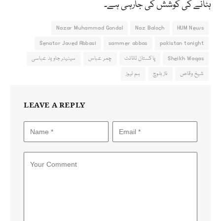
ہٹانے کی کوشش کی جارہی ہے۔
Nazar Muhammad Gondal
Naz Baloch
HUM News
Senator Javed Abbasi
sammer abbas
pakistan tonight
Sheikh Waqas
پاکستان ٹانائٹ
چمر عباس
سینیٹر جاوید عباسی
شیخ وقاص
ناز بلوچ
ہم نیوز
LEAVE A REPLY