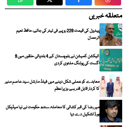
WhatsApp
Twitter
Facebook
Faceboo
متعلقہ خبریں
پیٹرول کی قیمت 228 روپے فی لیٹر کی جائے، حافظ نعیم
الرحمان
الیکشن کمیشن نے بلوچستان کے 4 بلدیاتی حلقوں میں 9
اگست کی پولنگ ملتوی کردی
معاہدے کو عملی شکل دینے میں فیلڈ مارشل سید عاصم منیر
کا کردار قابل قدر ہے، وزیراعظم
میر رضا کی قبر کشائی کا معاملہ، سندھ حکومت نے نیا میڈیکل
بورڈ تشکیل دے دیا