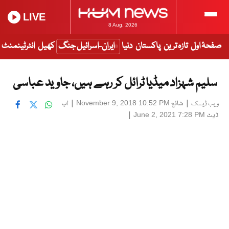
LIVE
8 Aug, 2026
صفحۂ اول
تازہ ترین
پاکستان
دنیا
ایران-اسرائیل جنگ
کھیل
انٹرٹینمنٹ
سلیم شہزاد میڈیا ٹرائل کر رہے ہیں، جاوید عباسی
|
شائع
|
اپ
November 9, 2018 10:52 PM
ویب ڈیسک
ڈیٹ
|
June 2, 2021 7:28 PM