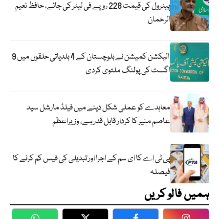
پیٹرول کی قیمت 228 روپے فی لیٹر کی جائے، حافظ نعیم
الرحمان
الیکشن کمیشن نے بلوچستان کے 4 بلدیاتی حلقوں میں 9
اگست کی پولنگ ملتوی کردی
معاہدے کو عملی شکل دینے میں فیلڈ مارشل سید
عاصم منیر کا کردار قابل قدر ہے، وزیراعظم
پی ٹی اے کا ای سم کے اجرا اور تبدیلی کی فیس کم کرنے کا
فیصلہ
ہمیں فالو کریں