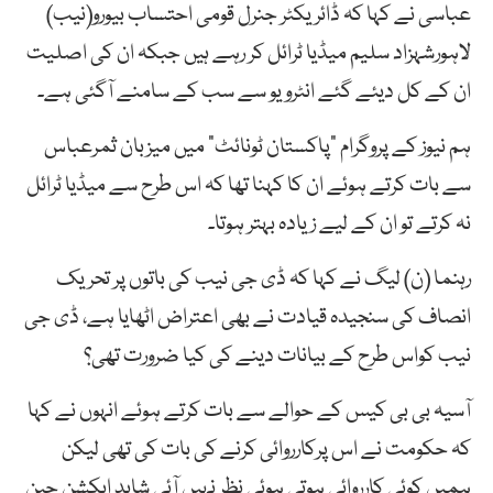
عباسی نے کہا کہ ڈائریکٹر جنرل قومی احتساب بیورو(نیب)
لاہورشہزاد سلیم میڈیا ٹرائل کر رہے ہیں جبکہ ان کی اصلیت
ان کے کل دیئے گئے انٹرویو سے سب کے سامنے آگئی ہے۔
ہم نیوز کے پروگرام “پاکستان ٹونائٹ” میں میزبان ثمرعباس
سے بات کرتے ہوئے ان کا کہنا تھا کہ اس طرح سے میڈیا ٹرائل
نہ کرتے تو ان کے لیے زیادہ بہتر ہوتا۔
رہنما (ن) لیگ نے کہا کہ ڈی جی نیب کی باتوں پر تحریک
انصاف کی سنجیدہ قیادت نے بھی اعتراض اٹھایا ہے، ڈی جی
نیب کواس طرح کے بیانات دینے کی کیا ضرورت تھی؟
آسیہ بی بی کیس کے حوالے سے بات کرتے ہوئے انہوں نے کہا
کہ حکومت نے اس پرکارروائی کرنے کی بات کی تھی لیکن
ہمیں کوئی کارروائی ہوتی ہوئی نظر نہیں آئی شاید ایکشن چین