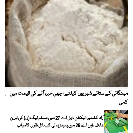
مہنگائی کے ستائے شہریوں کیلئے اچھی خبر، آٹے کی قیمت میں
پیٹ
کمی
آزاد کشمیر الیکشن ، ایل اے 27 میں مسلم لیگ (ن) کی نورین
عارف ، ایل اے 28 میں پیپلز پارٹی کے بازل نقوی کامیاب