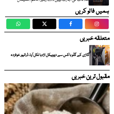
ہمیں فالو کریں
WhatsApp
Twitter
Facebook
Faceboo
متعلقہ خبریں
گاڑی کے گلَو باکس سے دیوہیکل اژدہا نکل آیا، ڈرائیور خوفزدہ
مقبول ترین خبریں