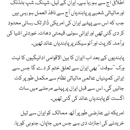
اطلاق آج سے ہو رہا ہے۔ ایران کے تیل، شپنگ، شپ بلڈنگ
اور مالیاتی شعبے پر پابندیاں آج سے نافذ العمل ہو رہی ہیں
جب کہ اس سے پہلے ایران کی امریکی ڈالر تک رسائی محدود
کر دی گئی تھی اور ایرانی سونے، قیمتی دھات، خوردنی اشیا کی
برآمد، کارپٹ اور آٹو سیکٹر پر پابندیاں عائد تھیں۔
پابندیوں کے بعد اب اایران کا بین الاقوامی ادائیگیوں کا نیٹ
ورک ’’سوفٹ‘‘ بھی ایران سے تعلق ختم کر دے گا جس سے
ایرانی کمپنیاں عالمی مالیاتی نظام سے مکمل طور پر کٹ
جائیں گی۔ اس سے قبل ایران پر پہلے مرحلے میں سات
اگست کو پابندیاں عائد کی گئی تھیں۔
امریکہ نے عارضی طور پر آٹھ ممالک کو ایران سے تیل
خریدنے کی اجازت دی ہے جس میں جاپان، جنوبی کوریا،