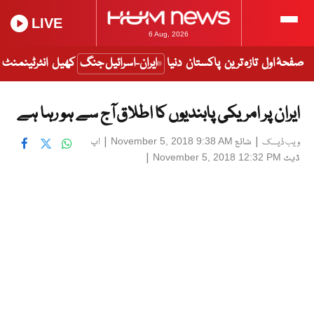
LIVE
6 Aug, 2026
صفحۂ اول
تازہ ترین
پاکستان
دنیا
ایران-اسرائیل جنگ
کھیل
انٹرٹینمنٹ
ایران پر امریکی پابندیوں کا اطلاق آج سے ہو رہا ہے
|
شائع
|
اپ
November 5, 2018 9:38 AM
ویب ڈیسک
ڈیٹ
|
November 5, 2018 12:32 PM