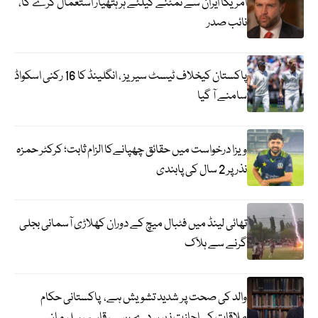
امریکا ایران سے نمٹنے کیلئے ہر ہتھیار استعمال کرے گا،
نائب صدر
پاکستان کیخلاف ٹیسٹ سیریز ، انگلینڈ کا 16 رکنی اسکواڈ
سامنے آ گیا
ویزا درخواست میں حقائق چھپانےکا الزام ثابت؛ کرکٹر حمزہ
نذر پر 2 سال کی پابندی
تھائی لینڈ میں فٹبال میچ کے دوران کھلاڑی آسمانی بجلی
گرنے سے ہلاک
والد کی صحت پر شدید تشویش ہے، پاکستانی حکام
ملاقات کی اجازت نہیں دے رہے ، قاسم ، سلیمان