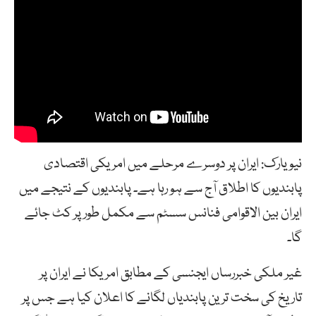
نیویارک: ایران پر دوسرے مرحلے میں امریکی اقتصادی
پابندیوں کا اطلاق آج سے ہو رہا ہے۔ پابندیوں کے نتیجے میں
ایران بین الاقوامی فنانس سسٹم سے مکمل طور پر کٹ جائے
گا۔
غیر ملکی خبررساں ایجنسی کے مطابق امریکا نے ایران پر
تاریخ کی سخت ترین پابندیاں لگانے کا اعلان کیا ہے جس پر