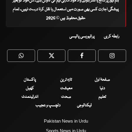
ہم نیوز پر شائع یا نشر ہونے والا مواد ادارتی ٹیم کی کاوش ہے۔ اس مواد کو بغیر
پیشگی اجازت کسی بھی صورت میں استعمال یا نقل کرنا درست نہیں۔ تمام
حقوق محفوظ ہیں © 2026
رابطہ کریں
پرائیویسی پالیسی
WhatsApp
Twitter
Facebook
Faceboo
صفحۂ اول
تازہ ترین
پاکستان
دنیا
معیشت
کھیل
تعلیم
صحت
انٹرٹینمنٹ
ٹیکنالوجی
دلچسپ و عجیب
Pakistan News in Urdu
Sports News in Urdu