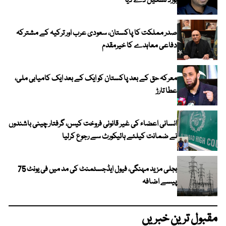
بورڈ تشکیل دے دیا
صدر مملکت کا پاکستان، سعودی عرب اور ترکیہ کے مشترکہ
دفاعی معاہدے کا خیرمقدم
معرکہ حق کے بعد پاکستان کو ایک کے بعد ایک کامیابی ملی،
عطا تارڑ
انسانی اعضاء کی غیر قانونی فروخت کیس، گرفتار چینی باشندوں
نے ضمانت کیلئے ہائیکورٹ سے رجوع کرلیا
بجلی مزید مہنگی، فیول ایڈجسٹمنٹ کی مد میں فی یونٹ 75
پیسے اضافہ
مقبول ترین خبریں