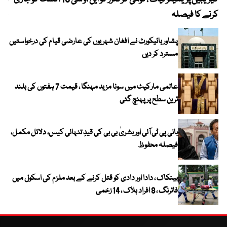
کرنے کا فیصلہ
چھی
پشاور ہائیکورٹ نے افغان شہریوں کی عارضی قیام کی درخواستیں
مسترد کر دیں
عالمی مارکیٹ میں سونا مزید مہنگا ، قیمت 7 ہفتوں کی بلند
ترین سطح پر پہنچ گئی
بانی پی ٹی آئی اور بشریٰ بی بی کی قیدِ تنہائی کیس، دلائل مکمل،
فیصلہ محفوظ
بینکاک ، دادا اور دادی کو قتل کرنے کے بعد ملزم کی اسکول میں
فائرنگ ، 8 افراد ہلاک ، 14 زخمی