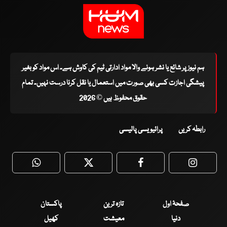
ہم نیوز پر شائع یا نشر ہونے والا مواد ادارتی ٹیم کی کاوش ہے۔ اس مواد کو بغیر
پیشگی اجازت کسی بھی صورت میں استعمال یا نقل کرنا درست نہیں۔ تمام
حقوق محفوظ ہیں © 2026
رابطہ کریں
پرائیویسی پالیسی
WhatsApp
Twitter
Facebook
Faceboo
صفحۂ اول
تازہ ترین
پاکستان
دنیا
معیشت
کھیل