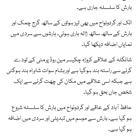
بارش کا سلسلہ جاری ہے۔
اٹک اور گردونواح میں بھی تیز ہواؤں کے ساتھ گرج چمک اور
بارش کے ساتھ ساتھ ژالہ باری ہوئی۔ بارشوں سے سردی میں
نمایاں اضافہ دیکھا گیا۔
شانگلہ کے علاقے کروڑہ چکیسر مین روڈ پرمٹی کے تودے
گرنے سے راستہ بند ہوگیا ہے اوربشام سوات شاہراہ بند ہوگئی
ہے جبکہ اسی علاقے میں مکان کی چھت گرنے سے ایک
شخص جاں بحق ہو گیا۔
حافظ آباد کے عاقے اور گردونواح میں بارش کا سلسلہ شروع
ہو گیا ہے۔ بارش سے موسم میں تبدیلی اور سردی میں اضافہ
ہو گیا ہے۔