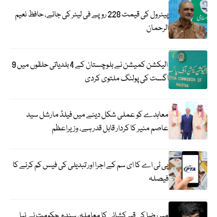
پیٹرول کی قیمت 228 روپے فی لیٹر کی جائے، حافظ نعیم
الرحمان
الیکشن کمیشن نے بلوچستان کے 4 بلدیاتی حلقوں میں 9
اگست کی پولنگ ملتوی کردی
معاہدے کو عملی شکل دینے میں فیلڈ مارشل سید
عاصم منیر کا کردار قابل قدر ہے، وزیراعظم
پی ٹی اے کا ای سم کے اجرا اور تبدیلی کی فیس کم کرنے کا
فیصلہ
میر رضا کی قبر کشائی کا معاملہ، سندھ حکومت نے نیا