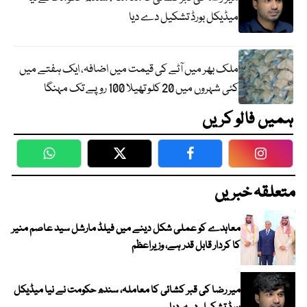
میڈیکل بورڈ تشکیل دے دیا
ملک بھر میں آٹے کی قیمت میں اضافہ، ایک ہفتے میں
کئی شہروں میں 20 کلو تھیلا 100 روپے تک مہنگا
ہمیں فالو کریں
WhatsApp
Twitter
Facebook
Faceboo
متعلقہ خبریں
معاہدے کو عملی شکل دینے میں فیلڈ مارشل سید عاصم منیر
کا کردار قابل قدر ہے، وزیراعظم
میر رضا کی قبر کشائی کا معاملہ، سندھ حکومت نے نیا میڈیکل