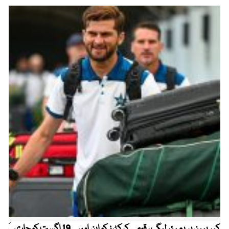
کیریبین پریمیئر لیگ ، قومی کرکٹرز کو این او سی 19 اگست کو جاری
آز