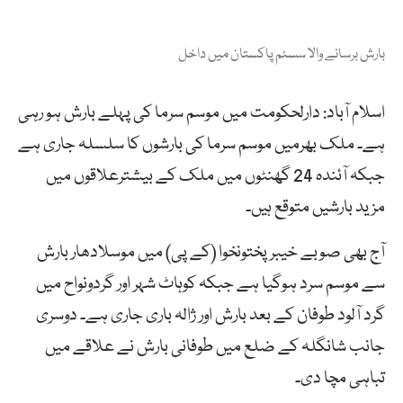
بارش برسانے والا سسٹم پاکستان میں داخل
اسلام آباد: دارلحکومت میں موسم سرما کی پہلے بارش ہو رہی
ہے۔ ملک بھرمیں موسم سرما کی بارشوں کا سلسلہ جاری ہے
جبکہ آئندہ 24 گھنٹوں میں ملک کے بیشترعلاقوں میں
مزید بارشیں متوقع ہیں۔
آج بھی صوبے خیبرپختونخوا (کے پی) میں موسلادھار بارش
سے موسم سرد ہوگیا ہے جبکہ کوہاٹ شہر اور گردونواح میں
گرد آلود طوفان کے بعد بارش اور ژالہ باری جاری ہے۔ دوسری
جانب شانگلہ کے ضلع میں طوفانی بارش نے علاقے میں
تباہی مچا دی۔