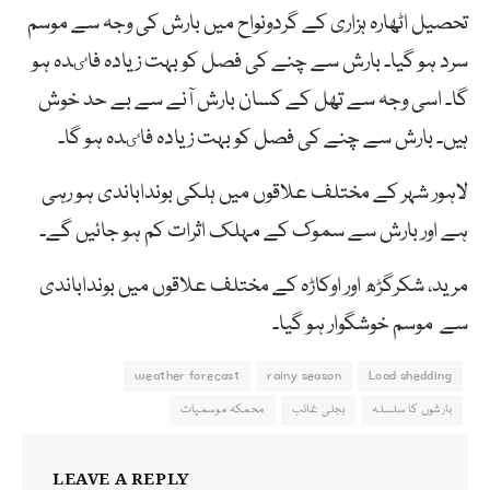
تحصیل اٹھارہ ہزاری کے گردونواح میں بارش کی وجہ سے موسم
سرد ہو گیا۔ بارش سے چنے کی فصل کو بہت زیادہ فاٸدہ ہو
گا۔ اسی وجہ سے تھل کے کسان بارش آنے سے بے حد خوش
ہیں۔ بارش سے چنے کی فصل کو بہت زیادہ فاٸدہ ہو گا۔
لاہور شہر کے مختلف علاقوں میں ہلکی بونداباندی ہو رہی
ہے اور بارش سے سموک کے مہلک اثرات کم ہو جائیں گے۔
مرید، شکرگڑھ اور اوکاڑہ کے مختلف علاقوں میں بونداباندی
سے موسم خوشگوار ہو گیا۔
weather forecast
rainy season
Load shedding
بارشوں کا سلسلہ
بجلی غائب
محمکہ موسمیات
LEAVE A REPLY