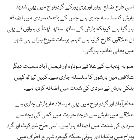
اسی طرح ضلع بونیر اور ہری پورکے گردونواح میں بھی شدید
بارش کا سلسلہ جاری ہے جس کے باعث سردی میں اضافہ
ہو گیا ہے کیونکہ بارش کے ساتھ ساتھ ٹھنڈی ہواؤں نے بھی
ان علاقوں کا رخ کرلیا ہے تاہم برسات شروع ہوتے ہی شہر
میں بجلی غائب ہوگئی۔
صوبہ پنجاب کے علاقے سوہاوہ اور فیصل آباد سمیت دیگر
علاقوں میں بارشوں کا سلسلہ جاری ہے۔ کہیں تیز تو کہیں
ہلکی بارش نے سردی کی شدت میں اضافہ کردیا ہے۔
مظفرآباد اور گردو نواح میں بھی موسلادھار بارش جاری ہے۔
علاقے میں بارش سے درجہ حرارت میں کمی کی وجہ سے
سردی کی شدت میں اضافہ ہوا ہے۔ اسی طرح شورکوٹ اور گرد
ونواح میں بوندابادی ہوئی جبکہ گوجرہ شہر اور اطراف میں