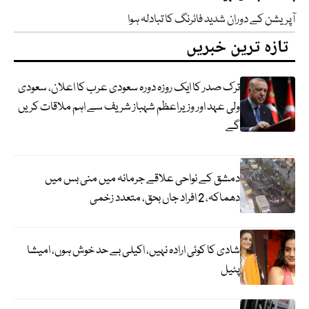
آپریشن کے دوران شدید فائرنگ کا تبادلہ ہوا
تازہ ترین خبریں
ترک صدر کا ایک روزہ دورہ سعودی عرب کا اعلان، سعودی
ولی عہد اور وزیراعظم شہباز شریف سے اہم ملاقات کریں
گے
دمشق کے نواحی علاقے جرمانہ میں منی بس میں
دھماکہ، 2 افراد جاں بحق، متعدد زخمی
شادی کا کوئی ارادہ نہیں، اکیلی بے حد خوش ہوں، امیشا
پٹیل