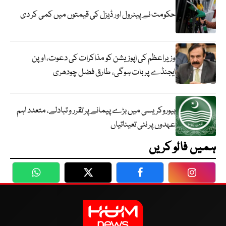
حکومت نے پیٹرول اور ڈیزل کی قیمتوں میں کمی کر دی
وزیراعظم کی اپوزیشن کو مذاکرات کی دعوت، اوپن
ایجنڈے پر بات ہوگی، طارق فضل چودھری
بیوروکریسی میں بڑے پیمانے پر تقرر و تبادلے، متعدد اہم
عہدوں پر نئی تعیناتیاں
ہمیں فالو کریں
WhatsApp
Twitter
Facebook
Faceboo