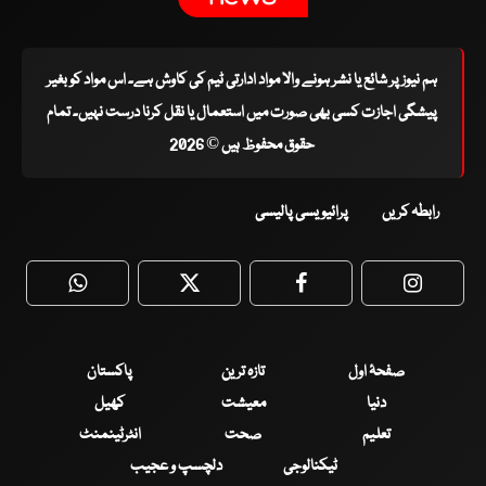
ہم نیوز پر شائع یا نشر ہونے والا مواد ادارتی ٹیم کی کاوش ہے۔ اس مواد کو بغیر
پیشگی اجازت کسی بھی صورت میں استعمال یا نقل کرنا درست نہیں۔ تمام
حقوق محفوظ ہیں © 2026
رابطہ کریں
پرائیویسی پالیسی
WhatsApp
Twitter
Facebook
Faceboo
صفحۂ اول
تازہ ترین
پاکستان
دنیا
معیشت
کھیل
تعلیم
صحت
انٹرٹینمنٹ
ٹیکنالوجی
دلچسپ و عجیب