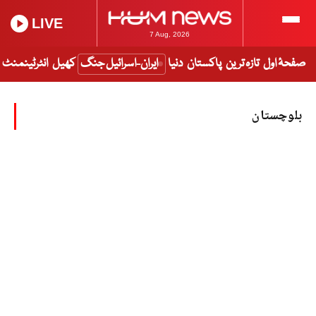
LIVE
7 Aug, 2026
صفحۂ اول
تازہ ترین
پاکستان
دنیا
ایران-اسرائیل جنگ
کھیل
انٹرٹینمنٹ
بلوچستان