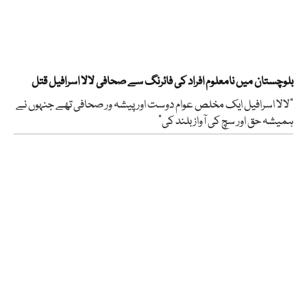
بلوچستان میں نامعلوم افراد کی فائرنگ سے صحافی لالا اسرافیل قتل
“لالا اسرافیل ایک مخلص عوام دوست اور پیشہ ور صحافی تھے جنہوں نے
ہمیشہ حق اور سچ کی آواز بلند کی”