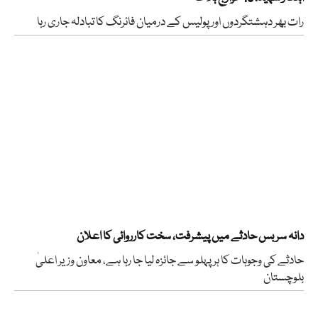
رات بھر دہشتگردوں اور پولیس کے درمیان فائرنگ کا تبادلہ جاری رہا
دانہ سر بس حادثے میں پیشرفت، سخت کارروائی کا اعلان
حادثے کی وجوہات کا ہر پہلو سے جائزہ لیا جا رہا ہے، معاون وزیر اعلیٰ
بلوچستان