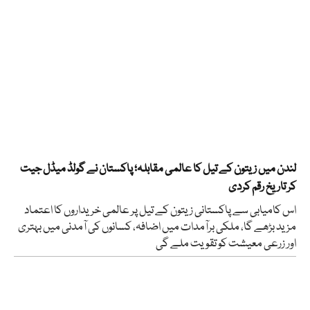
لندن میں زیتون کے تیل کا عالمی مقابلہ؛ پاکستان نے گولڈ میڈل جیت
کر تاریخ رقم کردی
اس کامیابی سے پاکستانی زیتون کے تیل پر عالمی خریداروں کا اعتماد
مزید بڑھے گا، ملکی برآمدات میں اضافہ، کسانوں کی آمدنی میں بہتری
اور زرعی معیشت کو تقویت ملے گی