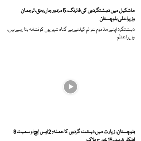
ماشکیل میں دہشتگردوں کی فائرنگ، 5 مزدور جاں بحق، ترجمان
وزیراعلی بلوچستان
دہشتگرد اپنے مذموم عزائم کیلئے بے گناہ شہریوں کو نشانہ بنا رہے ہیں،
وزیر اعظم
بلوچستان، زیارت میں دہشت گردوں کا حملہ: 2 ایس ایچ او سمیت 9
اہلکار شہید، 15 خوارج ہلاک