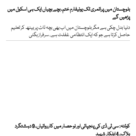
بلوچستان میں پرائمری تک یونیفارم ختم، بچے بچیاں ایک ہی اسکول میں
پڑھیں گے
دنیا بدل چکی ہے مگر بلوچستان میں اب بھی بچہ ٹاٹ پر بیٹھ کر تعلیم
حاصل کرتا ہے جو کہ ایک انتظامی غفلت ہے، سرفراز بگٹی
کوئٹہ: سی ٹی ڈی کی پنجپائی اور نو حصار میں کارروائیاں، 9 دہشتگرد
ہلاک، 4 اہلکار شہید