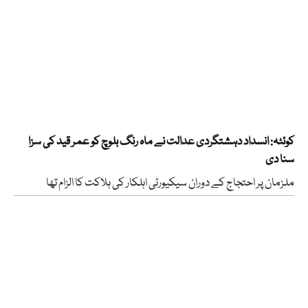
کوئٹہ: انسداد دہشتگردی عدالت نے ماہ رنگ بلوچ کو عمر قید کی سزا
سنا دی
ملزمان پر احتجاج کے دوران سیکیورٹی اہلکار کی ہلاکت کا الزام تھا