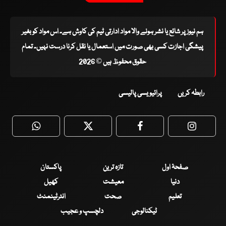
ہم نیوز پر شائع یا نشر ہونے والا مواد ادارتی ٹیم کی کاوش ہے۔ اس مواد کو بغیر
پیشگی اجازت کسی بھی صورت میں استعمال یا نقل کرنا درست نہیں۔ تمام
حقوق محفوظ ہیں © 2026
رابطہ کریں
پرائیویسی پالیسی
WhatsApp
Twitter
Facebook
Faceboo
صفحۂ اول
تازہ ترین
پاکستان
دنیا
معیشت
کھیل
تعلیم
صحت
انٹرٹینمنٹ
ٹیکنالوجی
دلچسپ و عجیب