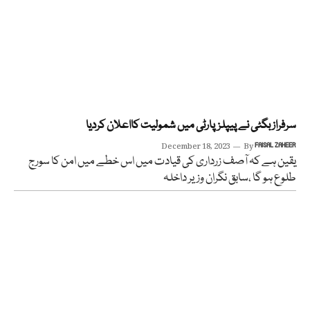
سرفراز بگٹی نے پیپلزپارٹی میں شمولیت کااعلان کردیا
December 18, 2023
By
FAISAL ZAHEER
یقین ہے کہ آصف زرداری کی قیادت میں اس خطے میں امن کا سورج
طلوع ہو گا ،سابق نگران وزیر داخلہ