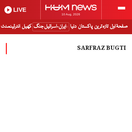
LIVE
10 Aug, 2026
صفحۂ اول
تازہ ترین
پاکستان
دنیا
ایران-اسرائیل جنگ
کھیل
انٹرٹینمنٹ
SARFRAZ BUGTI