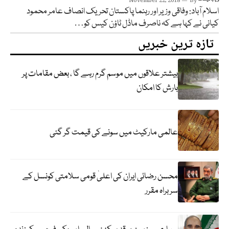
November 22, 2018
By
اسلام آباد: وفاقی وزیر اور رہنما پاکستان تحریک انصاف عامر محمود
کیانی نے کہا ہے کہ ناصرف ماڈل ٹاؤن کیس کو…
تازہ ترین خبریں
بیشتر علاقوں میں موسم گرم رہے گا ، بعض مقامات پر
بارش کا امکان
عالمی مارکیٹ میں سونے کی قیمت گر گئی
محسن رضائی ایران کی اعلیٰ قومی سلامتی کونسل کے
سربراہ مقرر