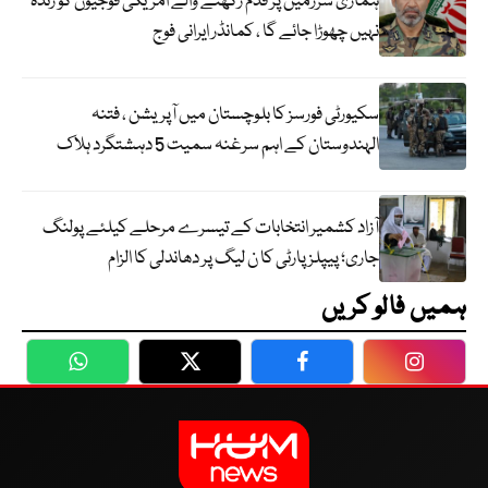
ہماری سرزمین پر قدم رکھنے والے امریکی فوجیوں کو زندہ
نہیں چھوڑا جائے گا ، کمانڈر ایرانی فوج
سکیورٹی فورسز کا بلوچستان میں آپریشن ، فتنہ
الہندوستان کے اہم سرغنہ سمیت 5 دہشتگرد ہلاک
آزاد کشمیر انتخابات کے تیسرے مرحلے کیلئے پولنگ
جاری؛ پیپلز پارٹی کا ن لیگ پر دھاندلی کا الزام
ہمیں فالو کریں
WhatsApp
Twitter
Facebook
Faceboo