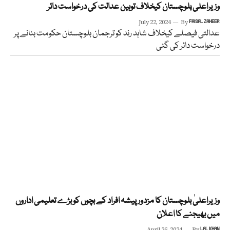
وزیراعلی ٰبلوچستان کیخلاف توہین عدالت کی درخواست دائر
July 22, 2024
By
FAISAL ZAHEER
عدالتی فیصلے کیخلاف شاہد رند کو ترجمان بلوچستان حکومت بنانے پر
درخواست دائر کی گئی
وزیراعلیٰ بلوچستان کا مزدور پیشہ افراد کے بچوں کو بڑے تعلیمی اداروں
میں بھیجنے کا اعلان
LAL KHAN