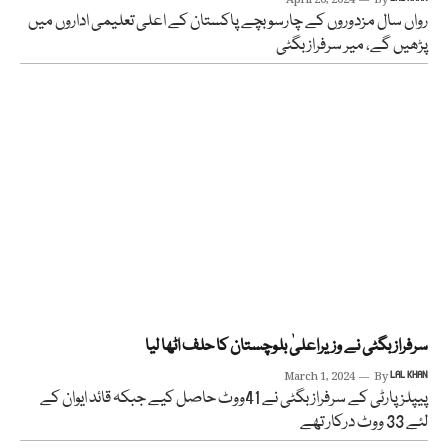
April 26, 2024
By
رواں سال مزدوروں کے چارسو بچے پاکستان کے اعلی تعلیمی اداروں میں
پڑھیں گے، میر سرفراز بگٹی
سرفراز بگٹی نے وزیراعلیٰ بلوچستان کا حلف اٹھا لیا
March 1, 2024
By
LAL KHAN
پیپلز پارٹی کے سرفراز بگٹی نے 41ووٹ حاصل کیے جبکہ قائد ایوان کے
لئے 33 ووٹ درکار تھے