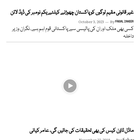
غیر قانونی مقیم لوگوں کو پاکستان چھوڑنے کیلئے یکم نومبر کی ڈیڈ لائن
October 3, 2023
By
FAISAL ZAHEER
کسی بھی ملک اور ان کی پالیسی سے پاکستانی قوم اہم ہے، نگران وزیر
داخلہ
ماڈل ٹاؤن کیس کی بھی تحقیقات کی جائیں گی، عامر کیانی
ویب ڈیسک