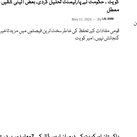
کویت ، حکومت نے پارلیمنٹ تحلیل کردی، بعض آئینی شقیں 
معطل
May 11, 2024
By
LAL KHAN
ن
قومی مفادات کے تحفظ کی خاطر سخت ترین فیصلوں میں مزید تاخیر 
گنجائش نہیں، امیر کویت
پاکستان اور کویت کے درمیان اربوں ڈالر کے 7معاہدوں پر دستخط