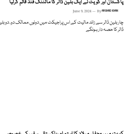
پاکستان اور کویت نے ایک بلین ڈالر کا مائننگ فنڈ قائم کرلیا
June 9, 2024
By
ARSHAD KHAN
چاربلین ڈالر سے زائد مالیت کے اس پراجیکٹ میں دونوں ممالک دو، دو بلی
ڈالر کا حصہ دار ہونگے
کویت میں محفل میلاد کا اہتمام، پاکستانی سفیر کی خصوصی