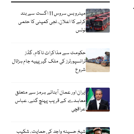
میٹرو بس سروس 11 اگست سے بند
کرنے کا اعلان، نجی کمپنی کا حتمی
نوٹس
حکومت سے مذاکرات ناکام، گڈز
ٹرانسپورٹرز کی ملک گیر پہیہ جام ہڑتال
شروع
ایران اور عمان آبنائے ہرمز سے متعلق
معاہدے کے قریب پہنچ گئے، عباس
عراقچی
شیخ حسینہ واجد کی حمایت، شکیب