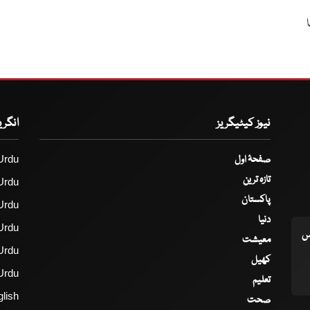
نیوز کیٹیگریز
انگر
صفحۂ اول
Urdu
تازہ ترین
Urdu
پاکستان
Urdu
دنیا
Urdu
اس
معیشت
Urdu
کھیل
Urdu
تعلیم
lish
صحت