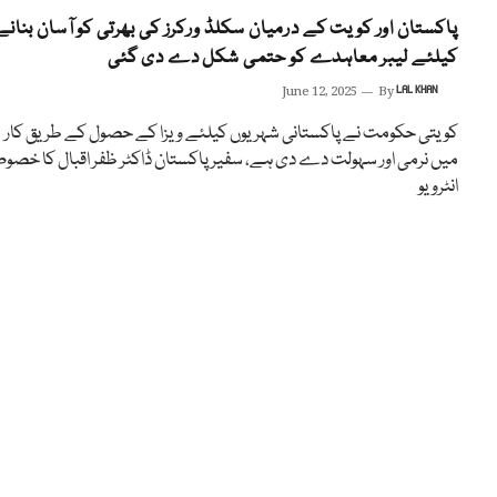
پاکستان اور کویت کے درمیان سکلڈ ورکرز کی بھرتی کو آسان بنانے
کیلئے لیبر معاہدے کو حتمی شکل دے دی گئی
June 12, 2025
By
LAL KHAN
کویتی حکومت نے پاکستانی شہریوں کیلئے ویزا کے حصول کے طریق کار
میں نرمی اور سہولت دے دی ہے، سفیر پاکستان ڈاکٹر ظفر اقبال کا خصو
انٹرویو