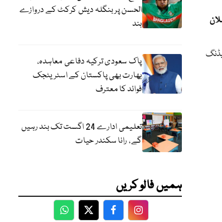
الحسن پر بنگلہ دیش کرکٹ کے دروازے
لان
بند
شیڈنگ
پاک سعودی ترکیہ دفاعی معاہدہ،
بھارت بھی پاکستان کے اسٹریٹجک
فوائد کا معترف
تعلیمی ادارے 24 اگست تک بند رہیں
گے، رانا سکندر حیات
ہمیں فالو کریں
WhatsApp
Twitter
Facebook
Facebook