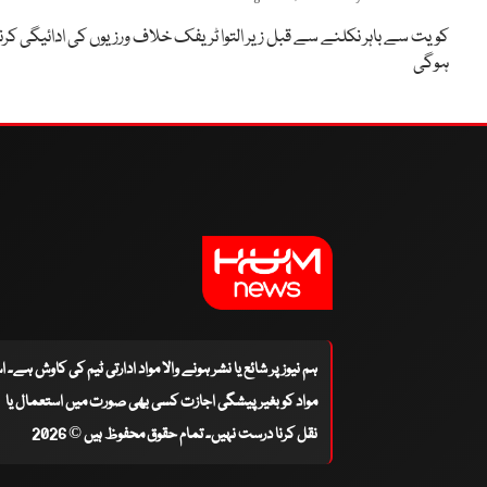
کویت سے باہر نکلنے سے قبل زیر التوا ٹریفک خلاف ورزیوں کی ادائیگی کرنا
ہوگی
ہم نیوز پر شائع یا نشر ہونے والا مواد ادارتی ٹیم کی کاوش ہے۔ 
مواد کو بغیر پیشگی اجازت کسی بھی صورت میں استعمال یا
نقل کرنا درست نہیں۔ تمام حقوق محفوظ ہیں © 2026