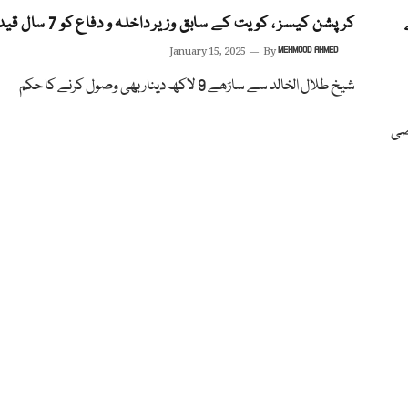
کرپشن کیسز ، کویت کے سابق وزیر داخلہ و دفاع کو 7 سال قید
January 15, 2025
By
MEHMOOD AHMED
شیخ طلال الخالد سے ساڑھے 9 لاکھ دینار بھی وصول کرنے کا حکم
صی