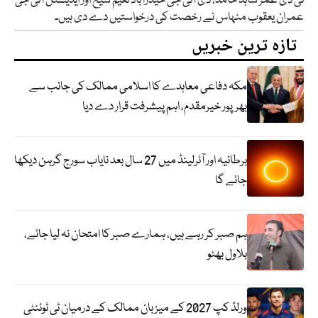
ٹی ڈی عمر شاہد حامد، ڈی آئی جی حیدرآباد نعیم شیخ اور ایڈیشنل آئی جی
عمران یعقوب منہاس نے رخصت کی درخواستیں دے دی ہیں۔
تازہ ترین خبریں
مکہ دفاعی معاہدے کا اسلامی ممالک کی جانب سے
بھرپور خیرمقدم، اہم پیشرفت قرار دے دیا
برطانیہ اور آئرلینڈ میں 27 سال بعد نایاب سورج گرہن دیکھا
جائے گا
ہم صبر کر رہے ہیں، ہمارے صبر کا امتحان نہ لیا جائے،
بلاول بھٹو
ورلڈ کپ 2027 کے میزبان ممالک کے درمیان ٹی ٹوئنٹی