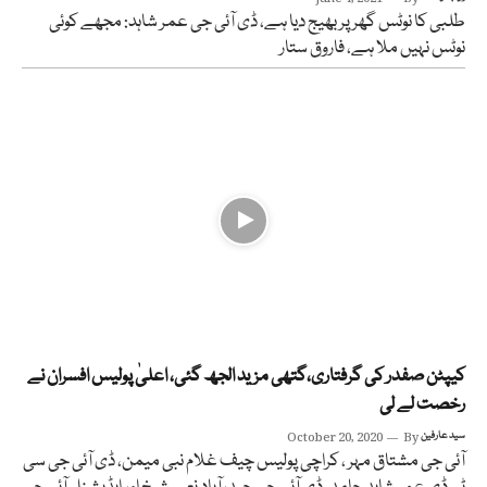
طلبی کا نوٹس گھر پر بھیج دیا ہے، ڈی آئی جی عمر شاہد: مجھے کوئی
نوٹس نہیں ملا ہے، فاروق ستار
کیپٹن صفدر کی گرفتاری،گتھی مزید الجھ گئی، اعلیٰ پولیس افسران نے
رخصت لے لی
سید عارفین
By
October 20, 2020
آئی جی مشتاق مہر ، کراچی پولیس چیف غلام نبی میمن، ڈی آئی جی سی