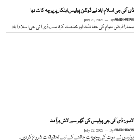
ڈی آئی جی اسلام اباد نے ڈولفن پولیس اہلکار پر پرچہ کاٹ دیا
July 26, 2023
By
AHMED HUSSAIN
ہمارا فرض عوام کی حفاظت اور خدمت کرنا ہے، ڈی آئی جی اسلام آباد
لاہور: ڈی آئی جی پولیس کی گھر سے لاش برآمد
July 22, 2023
By
AHMED HUSSAIN
پولیس نے موت کی وجوہات جاننے کے لیے تحقیقات شروع کر دیں۔