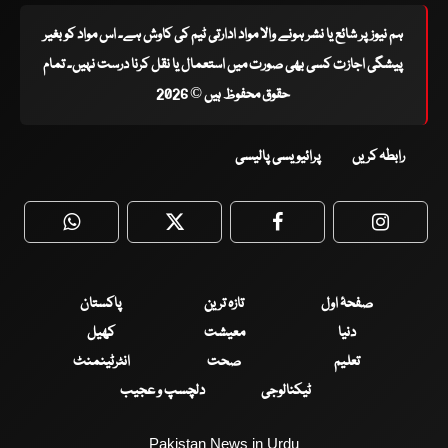
ہم نیوز پر شائع یا نشر ہونے والا مواد ادارتی ٹیم کی کاوش ہے۔ اس مواد کو بغیر
پیشگی اجازت کسی بھی صورت میں استعمال یا نقل کرنا درست نہیں۔ تمام
حقوق محفوظ ہیں © 2026
رابطہ کریں
پرائیویسی پالیسی
WhatsApp
Twitter
Facebook
Faceboo
صفحۂ اول
تازہ ترین
پاکستان
دنیا
معیشت
کھیل
تعلیم
صحت
انٹرٹینمنٹ
ٹیکنالوجی
دلچسپ و عجیب
Pakistan News in Urdu