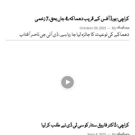
کراچی: بورڈ آفس کے قریب دھماکہ،4 جاں بحق،7 زخمی
ویب ڈیسک
By
October 29, 2021
دھماکے کی نوعیت کا جائزہ لیا جا رہا ہے، ڈی آئی جی ناصر آفتاب
کراچی: ڈاکٹر فاروق ستار کو سی ٹی ڈی نے طلب کر لیا
ویب ڈیسک
By
June 4, 2021