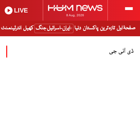
LIVE
8 Aug, 2026
صفحۂ اول
تازہ ترین
پاکستان
دنیا
ایران-اسرائیل جنگ
کھیل
انٹرٹینمنٹ
ڈی آئی جی