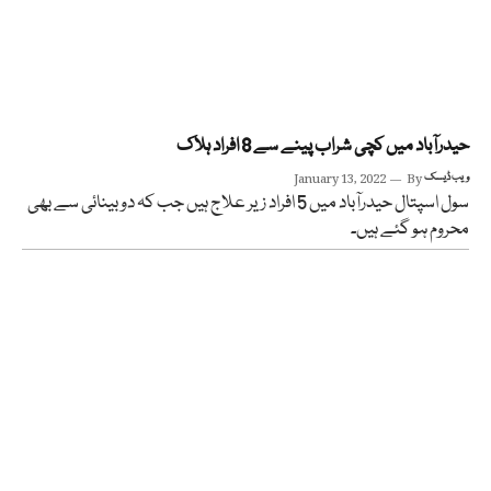
حیدرآباد میں کچی شراب پینے سے 8 افراد ہلاک
ویب ڈیسک
By
January 13, 2022
سول اسپتال حیدرآباد میں 5 افراد زیر علاج ہیں جب کہ دو بینائی سے بھی
محروم ہو گئے ہیں۔