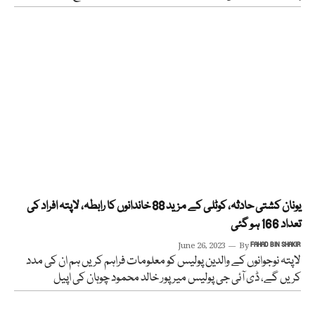
یونان کشتی حادثہ، کوٹلی کے مزید 88 خاندانوں کا رابطہ، لاپتہ افراد کی
تعداد 166 ہو گئی
June 26, 2023
By
FAHAD BIN SHAKIR
لاپتہ نوجوانوں کے والدین پولیس کو معلومات فراہم کریں ہم ان کی مدد
کریں گے، ڈی آئی جی پولیس میر پور خالد محمود چوہان کی اپیل