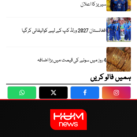
سیریز کا اعلان
افغانستان 2027 ورلڈ کپ کے لیے کوالیفائی کرگیا
4 روز میں سونے کی قیمت میں بڑا اضافہ
ہمیں فالو کریں
WhatsApp
Twitter
Facebook
Faceboo