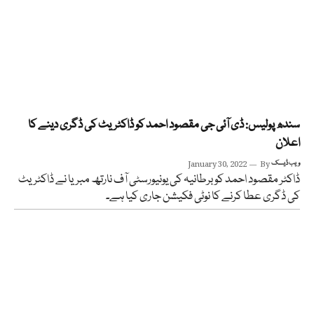
سندھ پولیس: ڈی آئی جی مقصود احمد کو ڈاکٹریٹ کی ڈگری دینے کا
اعلان
ویب ڈیسک
By
January 30, 2022
ڈاکٹر مقصود احمد کو برطانیہ کی یونیورسٹی آف نارتھ مبریا نے ڈاکٹریٹ
کی ڈگری عطا کرنے کا نوٹی فکیشن جاری کیا ہے۔