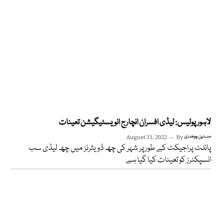
لاہور پولیس: لیڈی افسران انچارج انویسٹیگیشن تعینات
حسنین چوھدری
By
August 31, 2022
پائلٹ پراجیکٹ کے طور پر شہر کی چھ ڈویثرنز میں چھ لیڈی سب
انسپکٹرز کو تعینات کیا گیا ہے