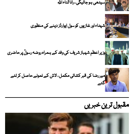
سیدھی ہو جائیگی ، رانا ثناء اللہ
شہداء اور غازیوں کو سول ایوارڈز دینے کی منظوری
وزیر اعظم شہباز شریف کی وفد کے ہمراہ روضہ رسولؐ پر حاضری
میر رضا کی قبر کشائی مکمل ، لاش کے نمونے حاصل کر لئے
گئے
مقبول ترین خبریں