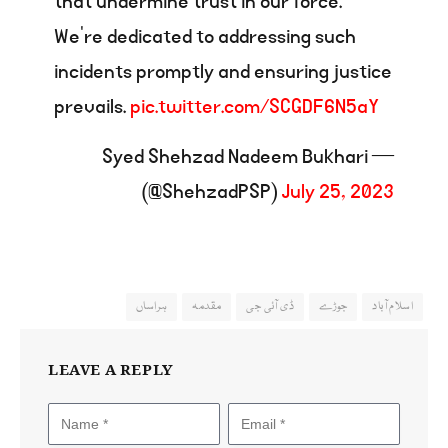
that undermine trust in our force.
We’re dedicated to addressing such
incidents promptly and ensuring justice
prevails.
pic.twitter.com/SCGDF6N5aY
— Syed Shehzad Nadeem Bukhari
(@ShehzadPSP)
July 25, 2023
اسلام آباد
جوڑے
ڈی آئی جی
مقدمہ
ہراساں
LEAVE A REPLY