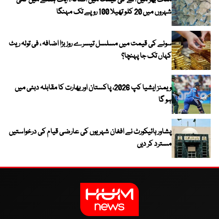
ملک بھر میں آٹے کی قیمت میں اضافہ، ایک ہفتے میں کئی
شہروں میں 20 کلو تھیلا 100 روپے تک مہنگا
سونے کی قیمت میں مسلسل تیسرے روز بڑا اضافہ ، فی تولہ ریٹ
کہاں تک جا پہنچا؟
ویمنز ایشیا کپ 2026، پاکستان اور بھارت کا مقابلہ دبئی میں
ہو گا
پشاور ہائیکورٹ نے افغان شہریوں کی عارضی قیام کی درخواستیں
مسترد کر دیں