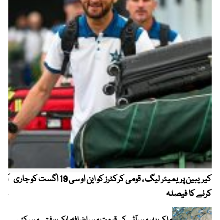
کیریبین پریمیئر لیگ ، قومی کرکٹرز کو این او سی 19 اگست کو جاری
آز
کرنے کا فیصلہ
چھی