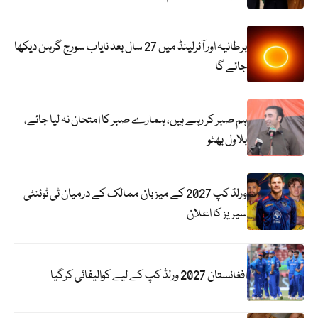
برطانیہ اور آئرلینڈ میں 27 سال بعد نایاب سورج گرہن دیکھا
جائے گا
ہم صبر کر رہے ہیں، ہمارے صبر کا امتحان نہ لیا جائے،
بلاول بھٹو
ورلڈ کپ 2027 کے میزبان ممالک کے درمیان ٹی ٹوئنٹی
سیریز کا اعلان
افغانستان 2027 ورلڈ کپ کے لیے کوالیفائی کرگیا