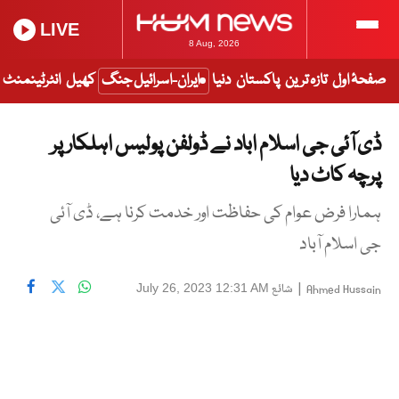
LIVE
8 Aug, 2026
صفحۂ اول
تازہ ترین
پاکستان
دنیا
ایران-اسرائیل جنگ
کھیل
انٹرٹینمنٹ
ڈی آئی جی اسلام اباد نے ڈولفن پولیس اہلکار پر
پرچہ کاٹ دیا
ہمارا فرض عوام کی حفاظت اور خدمت کرنا ہے، ڈی آئی
جی اسلام آباد
|
شائع
July 26, 2023 12:31 AM
Ahmed Hussain