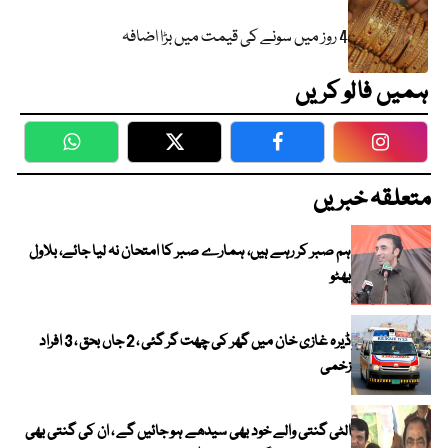
4 روز میں سونے کی قیمت میں بڑا اضافہ
ہمیں فالو کریں
WhatsApp
Twitter
Facebook
Faceboo
متعلقہ خبریں
ہم صبر کر رہے ہیں، ہمارے صبر کا امتحان نہ لیا جائے، بلاول
بھٹو
ڈیرہ غازی خان میں گھر کی چھت گر گئی ، 2 جاں بحق ، 3 افراد
زخمی
الٹی گنتی والے خود بھی سیدھے ہو جائیں گے ، ان کی گنتی بھی