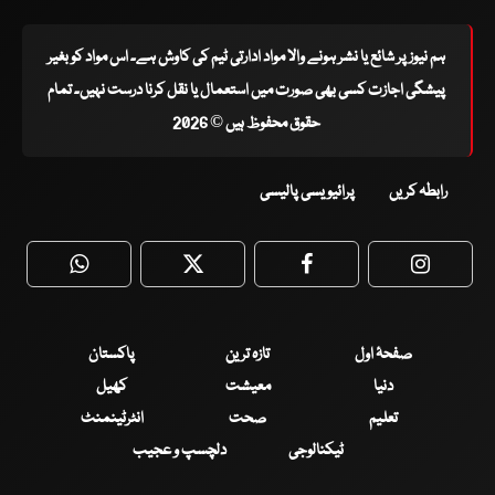
ہم نیوز پر شائع یا نشر ہونے والا مواد ادارتی ٹیم کی کاوش ہے۔ اس مواد کو بغیر
پیشگی اجازت کسی بھی صورت میں استعمال یا نقل کرنا درست نہیں۔ تمام
حقوق محفوظ ہیں © 2026
رابطہ کریں
پرائیویسی پالیسی
WhatsApp
Twitter
Facebook
Faceboo
صفحۂ اول
تازہ ترین
پاکستان
دنیا
معیشت
کھیل
تعلیم
صحت
انٹرٹینمنٹ
ٹیکنالوجی
دلچسپ و عجیب