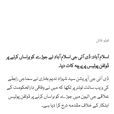
فوٹو: فائل
اسلام آباد: ڈی آئی جی اسلام آباد نے جوڑے کو ہراساں کرنے پر
ڈولفن پولیس پر پرچہ کاٹ دیا۔
ڈی آئی جی آپریشن سید شہزاد ندیم بخاری نے سماجی رابطے
کی ویب سائٹ ٹوئٹر پر لکھا کہ میں نے وفاقی دارالحکومت کے
علاقے جی الیون میں جوڑے کو ہراساں کرنے پر ڈولفن پولیس
اہلکار کے خلاف مقدمہ درج کرا دیا ہے۔