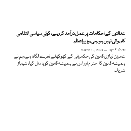
عدالتوں کے احکامات پر عمل درآمد کر رہے، کوئی سیاسی انتقامی
کارروائی نہیں ہو رہی، وزیراعظم
ویب ڈیسک
By
March 15, 2023
عمران نیازی قانون کی حکمرانی کے کھوکھلے نعرے لگاتا ہے،ہم نے
ہمیشہ قانون کا احترام اور اس نے ہمیشہ قانون کو پامال کیا، شہباز
شریف