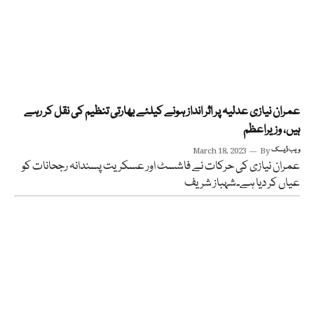
عمران نیازی عدلیہ پر اثر انداز ہونے کیلئے بھارتی تنظیم کی نقل کر رہے
ہیں، وزیراعظم
ویب ڈیسک
By
March 18, 2023
عمران نیازی کی حرکات نے فاشسٹ اور عسکریت پسندانہ رجحانات کو
عیاں کر دیا ہے۔شہباز شریف