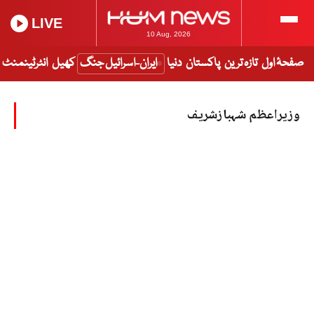
LIVE
10 Aug, 2026
صفحۂ اول
تازہ ترین
پاکستان
دنیا
ایران-اسرائیل جنگ
کھیل
انٹرٹینمنٹ
وزیراعظم شہبازشریف