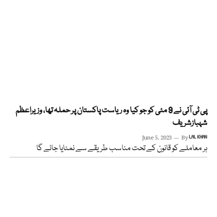
پی ٹی آئی نے 9 مئی کو جو کیا وہ ریاست پاکستان پر حملہ تھا، وزیراعظم
شہبازشریف
June 5, 2023
By
LAL KHAN
ہر معاملے کو قانون کے تحت مناسب طریقے سے نمٹایا جائے گا