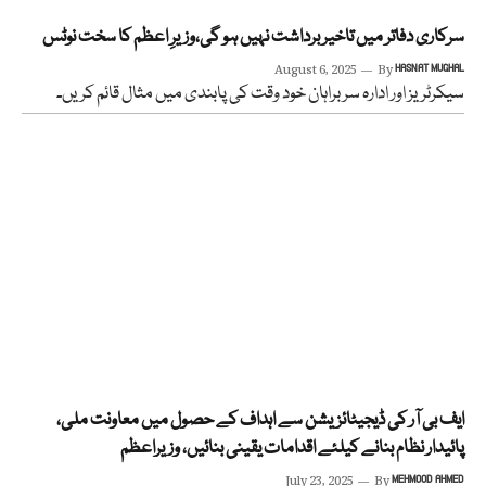
سرکاری دفاتر میں تاخیر برداشت نہیں ہو گی،وزیرِ اعظم کا سخت نوٹس
August 6, 2025
By
HASNAT MUGHAL
سیکرٹریز اور ادارہ سربراہان خود وقت کی پابندی میں مثال قائم کریں۔
ایف بی آر کی ڈیجیٹائزیشن سے اہداف کے حصول میں معاونت ملی،
پائیدار نظام بنانے کیلئے اقدامات یقینی بنائیں، وزیراعظم
July 23, 2025
By
MEHMOOD AHMED