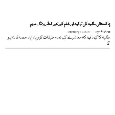
پاکستانی طلبہ کی ترکیہ اور شام کےلئے فنڈ ریزنگ مہم
ویب ڈیسک
By
February 11, 2023
طلبہ کا کہنا تھا کہ معاشرے کے تمام طبقات کو واپنا اپنا حصہ ڈالنا ہو
گا