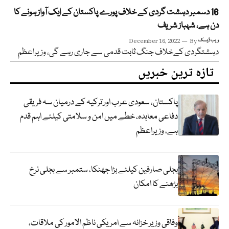
16 دسمبر دہشت گردی کے خلاف پورے پاکستان کے ایک آواز ہونے کا
دن ہے، شہباز شریف
ویب ڈیسک
By
December 16, 2022
دہشتگردی کےخلاف جنگ ثابت قدمی سے جاری رہے گی، وزیراعظم
تازہ ترین خبریں
پاکستان، سعودی عرب اور ترکیہ کے درمیان سہ فریقی
دفاعی معاہدہ، خطے میں امن و سلامتی کیلئے اہم قدم
ہے، وزیراعظم
بجلی صارفین کیلئے بڑا جھٹکا، ستمبر سے بجلی نرخ
بڑھنے کا امکان
وفاقی وزیر خزانہ سے امریکی ناظم الامور کی ملاقات،