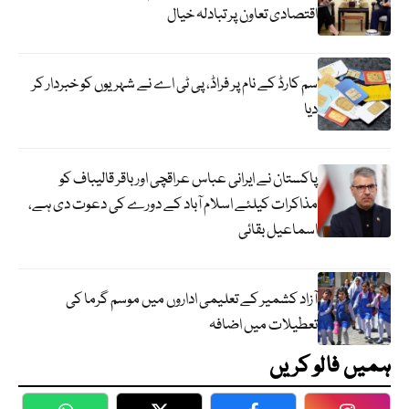
اقتصادی تعاون پر تبادلہ خیال
سم کارڈ کے نام پر فراڈ، پی ٹی اے نے شہریوں کو خبردار کر
دیا
پاکستان نے ایرانی عباس عراقچی اورباقر قالیباف کو
مذاکرات کیلئے اسلام آباد کے دورے کی دعوت دی ہے،
اسماعیل بقائی
آزاد کشمیر کے تعلیمی اداروں میں موسم گرما کی
تعطیلات میں اضافہ
ہمیں فالو کریں