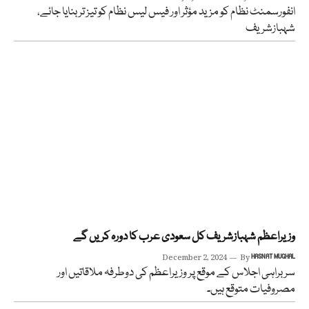
انفورسمنٹ نظام کو مزید مؤثر اور فیس لیس نظام کو تیز تر بنایا جائے،
شہبازشریف
وزیراعظم شہبازشریف کل سعودی عرب کا دورہ کریں گے
December 2, 2024
By
HASNAT MUGHAL
سربراہی اجلاس کے موقع پر وزیراعظم کی دوطرفہ ملاقاتیں اور
مصروفیات متوقع ہیں۔