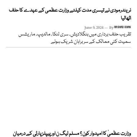
نریندرمودی نے تیسری مدت کیلئے وزارت عظمی کے عہدے کا حلف
اٹھالیا
June 9, 2024
By
ARSHAD KHAN
تقریب حلف برداری میں بنگلادیش، سری لنکا، مالدیپ، ماریشس
سمیت کئی ممالک کے سربراہان شریک ہوئے
وزارت عظمیٰ کا امیدوار کون ؟ مسلم لیگ ن اور پیپلز پارٹی کے درمیان