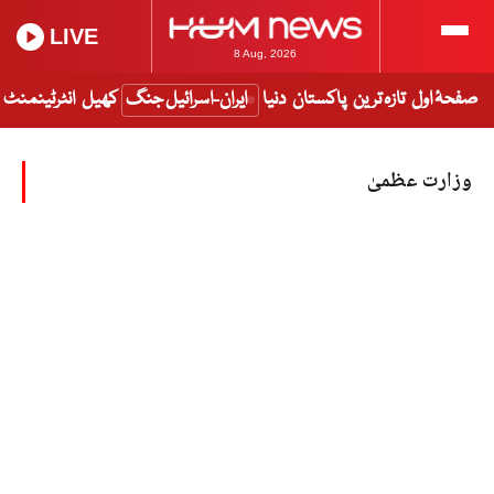
LIVE
8 Aug, 2026
صفحۂ اول
تازہ ترین
پاکستان
دنیا
ایران-اسرائیل جنگ
کھیل
انٹرٹینمنٹ
وزارت عظمیٰ