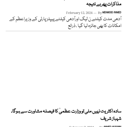
مذاکرات پھر بے نتیجہ
February 12, 2024
By
MEHMOOD AHMED
آدھی مدت کیلئے ن لیگ اورآدھی کیلئے پیپلز پارٹی کے وزیراعظم کے
امکانات کا بھی جائزہ لیا گیا ، ذرائع
سادہ اکثریت نہیں ملی تو وزارت عظمیٰ کا فیصلہ مشاورت سے ہوگا،
شہباز شریف
AHMED HUSSAIN