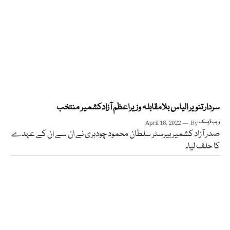
سردار تنویر الیاس بلامقابلہ وزیراعظم آزادکشمیر منتخب
ویب ڈیسک
By
April 18, 2022
صدر آزاد کشمیر بیرسٹر سلطان محمود چودہری نے ان سے ان کے عہدے
کا حلف لیا۔