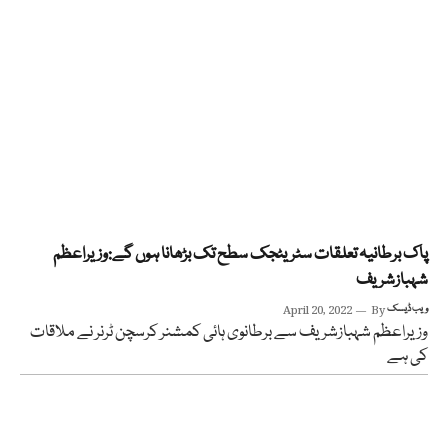
پاک برطانیہ تعلقات سٹریٹجک سطح تک بڑھانا ہوں گے:وزیراعظم
شہبازشریف
ویب ڈیسک
By
April 20, 2022
وزیراعظم شہبازشریف سے برطانوی ہائی کمشنر کرسچن ٹرنر نے ملاقات
کی ہے