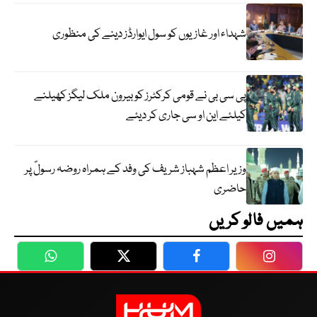
شہداء اور غازیوں کو سول ایوارڈز دینے کی منظوری
پی سی بی نے قومی کرکٹرز کو بیرون ملک لیگز کھیلنے
کیلئے این او سی جاری کر دیئے
وزیر اعظم شہباز شریف کی وفد کے ہمراہ روضہ رسولؐ پر
حاضری
ہمیں فالو کریں
WhatsApp
Twitter
Facebook
Faceboo