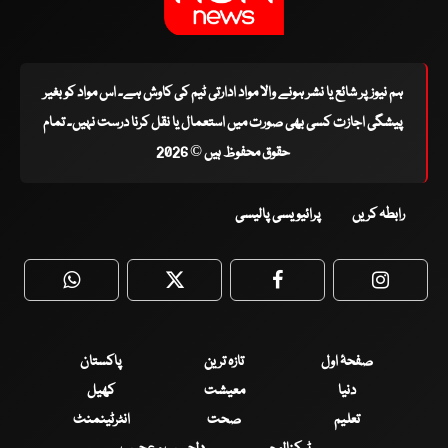
ہم نیوز پر شائع یا نشر ہونے والا مواد ادارتی ٹیم کی کاوش ہے۔ اس مواد کو بغیر
پیشگی اجازت کسی بھی صورت میں استعمال یا نقل کرنا درست نہیں۔ تمام
حقوق محفوظ ہیں © 2026
رابطہ کریں
پرائیویسی پالیسی
WhatsApp
Twitter
Facebook
Faceboo
صفحۂ اول
تازہ ترین
پاکستان
دنیا
معیشت
کھیل
تعلیم
صحت
انٹرٹینمنٹ