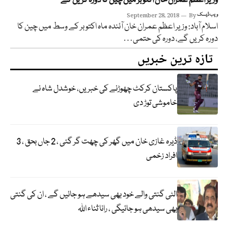
وزیر اعظم عمران خان اکتوبر میں چین کا دورہ کریں گے
ویب ڈیسک
By
September 28, 2018
اسلام آباد: وزیر اعظم عمران خان آئندہ ماہ اکتوبر کے وسط میں چین کا
دورہ کریں گے، دورہ کی حتمی…
تازہ ترین خبریں
پاکستان کرکٹ چھوڑنے کی خبریں، خوشدل شاہ نے
خاموشی توڑ دی
ڈیرہ غازی خان میں گھر کی چھت گر گئی ، 2 جاں بحق ، 3
افراد زخمی
الٹی گنتی والے خود بھی سیدھے ہو جائیں گے ، ان کی گنتی
بھی سیدھی ہو جائیگی ، رانا ثناء اللہ