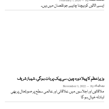
February 7, 2024
By
ایسے اثاثوں کو بیچنا چاہیے جو نقصان میں ہیں۔
وزیراعظم کا پہلا دورہ چین، سی پیک پر بات ہوگی، شہباز شریف
ویب ڈیسک
By
November 1, 2022
ملاقاتوں اور اجلاسوں میں علاقائی اور عالمی سطح پر صورتحال پر بھی
تبادلہ خیال ہو گا