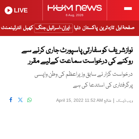
LIVE
6 Aug, 2026
صفحۂ اول
تازہ ترین
پاکستان
دنیا
ایران-اسرائیل جنگ
کھیل
انٹرٹینمنٹ
نوازشریف کو سفارتی پاسپورٹ جاری کرنے سے
روکنے کی درخواست سماعت کےلیے مقرر
درخواست گزار نے سابق وزیراعظم کی وطن واپسی
پرگرفتاری کی استدعا کی ہے
|
شائع
April 15, 2022 11:52 AM
ویب ڈیسک