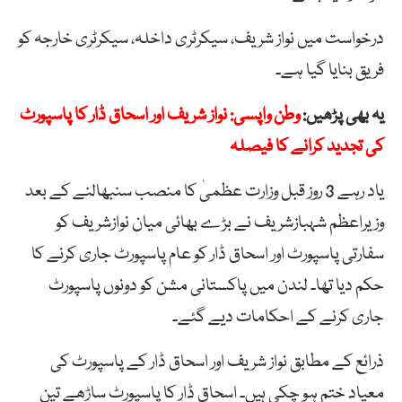
درخواست میں نواز شریف، سیکرٹری داخلہ، سیکرٹری خارجہ کو
فریق بنایا گیا ہے۔
یہ بھی پڑھیں:
وطن واپسی: نواز شریف اور اسحاق ڈار کا پاسپورٹ
کی تجدید کرانے کا فیصلہ
یاد رہے 3 روز قبل وزارت عظمیٰ کا منصب سنبھالنے کے بعد
وزیراعظم شہبازشریف نے بڑے بھائی میان نوازشریف کو
سفارتی پاسپورٹ اور اسحاق ڈار کو عام پاسپورٹ جاری کرنے کا
حکم دیا تھا۔ لندن میں پاکستانی مشن کو دونوں پاسپورٹ
جاری کرنے کے احکامات دیے گئے۔
ذرائع کے مطابق نواز شریف اور اسحاق ڈار کے پاسپورٹ کی
معیاد ختم ہو چکی ہیں۔ اسحاق ڈار کا پاسپورٹ ساڑھے تین