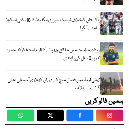
پاکستان کیخلاف ٹیسٹ سیریز ، انگلینڈ کا 16 رکنی اسکواڈ
سامنے آ گیا
ویزا درخواست میں حقائق چھپانےکا الزام ثابت؛ کرکٹر حمزہ
نذر پر 2 سال کی پابندی
تھائی لینڈ میں فٹبال میچ کے دوران کھلاڑی آسمانی بجلی
گرنے سے ہلاک
ہمیں فالو کریں
WhatsApp
Twitter
Facebook
Faceboo