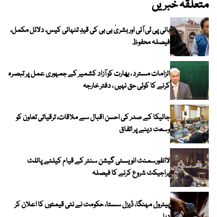
متعلقہ خبریں
بانی پی ٹی آئی اور بشریٰ بی بی کی قیدِ تنہائی کیس، دلائل مکمل،
فیصلہ محفوظ
الزامات مسترد ، بھارت کو آزاد کشمیر کے جمہوری عمل پر تبصرہ
کرنے کا کوئی حق نہیں ، دفتر خارجہ
جائیکا کے صدر کی احسن اقبال سے ملاقات، ترقیاتی تعاون کو
وسعت دینے پر اتفاق
لاانفورسمنٹ انویسٹی گیشن سنٹر کے قیام کیلئے پائلٹ
پراجیکٹ شروع کرنے کا فیصلہ
پیٹرول مہنگا، ڈیزل سستا، حکومت نے نئی قیمتوں کا اعلان کر