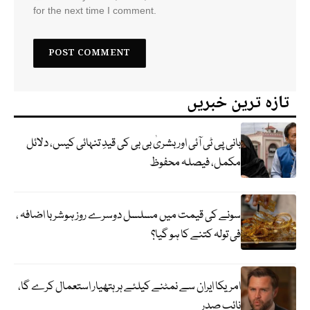
for the next time I comment.
تازہ ترین خبریں
بانی پی ٹی آئی اور بشریٰ بی بی کی قیدِ تنہائی کیس، دلائل
مکمل، فیصلہ محفوظ
سونے کی قیمت میں مسلسل دوسرے روز ہوشربا اضافہ ،
فی تولہ کتنے کا ہو گیا؟
امریکا ایران سے نمٹنے کیلئے ہر ہتھیار استعمال کرے گا،
نائب صدر