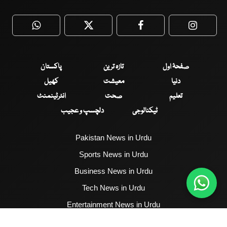
WhatsApp
Twitter
Facebook
Faceboo
صفحۂ اول
تازہ ترین
پاکستان
دنیا
معیشت
کھیل
تعلیم
صحت
انٹرٹینمنٹ
ٹیکنالوجی
دلچسپ و عجیب
Pakistan News in Urdu
Sports News in Urdu
Business News in Urdu
Tech News in Urdu
Entertainment News in Urdu
Health News in Urdu