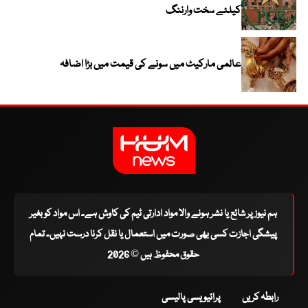
کیلئے سخت وارننگ
عالمی مارکیٹ میں سونے کی قیمت میں بڑا اضافہ
ہم نیوز پر شائع یا نشر ہونے والا مواد ادارتی ٹیم کی کاوش ہے۔ اس مواد کو بغیر
پیشگی اجازت کسی بھی صورت میں استعمال یا نقل کرنا درست نہیں۔ تمام
حقوق محفوظ ہیں © 2026
رابطہ کریں
پرائیویسی پالیسی