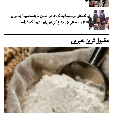
دیا
پاکستان اور صومالیہ کا دفاعی تعاون مزید مضبوط بنانے پر
اتفاق، صومالی وزیر دفاع کی نیول اور ایئرہیڈ کوارٹرز آمد
مقبول ترین خبریں