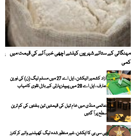
مہنگائی کے ستائے شہریوں کیلئے اچھی خبر، آٹے کی قیمت میں
پیٹ
کمی
آزاد کشمیر الیکشن ، ایل اے 27 میں مسلم لیگ (ن) کی نورین
عارف ، ایل اے 28 میں پیپلز پارٹی کے بازل نقوی کامیاب
عالمی منڈی میں خام تیل کی قیمتیں تین ہفتوں کی کم ترین
سطح پر آ گئیں
پی سی بی کا ایکشن، غیر منظور شدہ لیگ کھیلنے والے کرکٹرز