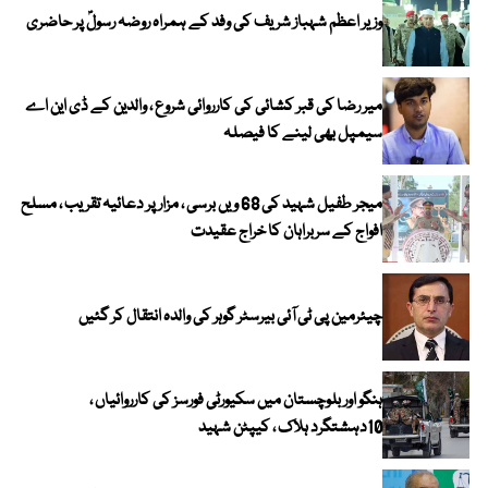
وزیر اعظم شہباز شریف کی وفد کے ہمراہ روضہ رسولؐ پر حاضری
میر رضا کی قبر کشائی کی کارروائی شروع ، والدین کے ڈی این اے
سیمپل بھی لینے کا فیصلہ
میجر طفیل شہید کی 68 ویں برسی ، مزار پر دعائیہ تقریب ، مسلح
افواج کے سربراہان کا خراج عقیدت
چیئرمین پی ٹی آئی بیرسٹر گوہر کی والدہ انتقال کر گئیں
ہنگو اور بلوچستان میں سکیورٹی فورسز کی کارروائیاں ،
10دہشتگرد ہلاک ، کیپٹن شہید