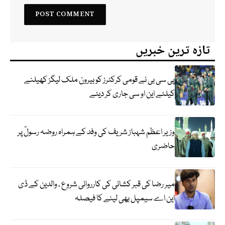
تازہ ترین خبریں
پی سی بی نے قومی کرکٹرز کو بیرون ملک لیگز کھیلنے
کیلئے این او سی جاری کر دیئے
وزیر اعظم شہباز شریف کی وفد کے ہمراہ روضہ رسولؐ پر
حاضری
میر رضا کی قبر کشائی کی کارروائی شروع ، والدین کے ڈی
این اے سیمپل بھی لینے کا فیصلہ