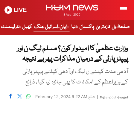
LIVE
8 Aug, 2026
صفحۂ اول
تازہ ترین
پاکستان
دنیا
ایران-اسرائیل جنگ
کھیل
انٹرٹینمنٹ
وزارت عظمیٰ کا امیدوار کون ؟ مسلم لیگ ن اور
پیپلز پارٹی کے درمیان مذاکرات پھر بے نتیجہ
آدھی مدت کیلئے ن لیگ اورآدھی کیلئے پیپلز پارٹی
کے وزیراعظم کے امکانات کا بھی جائزہ لیا گیا ، ذرائع
|
شائع
February 12, 2024 9:22 AM
Mehmood Ahmed