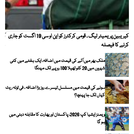
کیریبین پریمیئر لیگ ، قومی کرکٹرز کو این او سی 19 اگست کو جاری
آز
کرنے کا فیصلہ
چھی
ملک بھر میں آٹے کی قیمت میں اضافہ، ایک ہفتے میں کئی
شہروں میں 20 کلو تھیلا 100 روپے تک مہنگا
سونے کی قیمت میں مسلسل تیسرے روز بڑا اضافہ ، فی تولہ ریٹ
کہاں تک جا پہنچا؟
ویمنز ایشیا کپ 2026، پاکستان اور بھارت کا مقابلہ دبئی میں
ہو گا