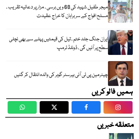
میجر طفیل شہید کی 68 ویں برسی ، مزار پر دعائیہ تقریب ،
مسلح افواج کے سربراہان کا خراج عقیدت
ایران جنگ جلد ختم ، تیل کی قیمتیں پہلے سے بھی نچلی
سطح پر آئیں گی ، ڈونلڈ ٹرمپ
چیئرمین پی ٹی آئی بیرسٹر گوہر کی والدہ انتقال کر گئیں
ہمیں فالو کریں
WhatsApp
Twitter
Facebook
Faceboo
متعلقہ خبریں