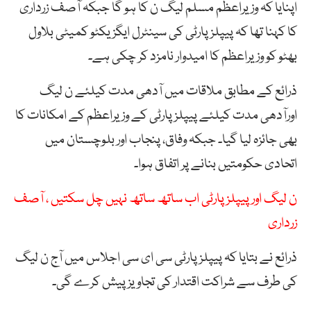
اپنایا کہ وزیراعظم مسلم لیگ ن کا ہو گا جبکہ آصف زرداری
کا کہنا تھا کہ پیپلز پارٹی کی سینٹرل ایگزیکٹو کمیٹی بلاول
بھٹو کو وزیراعظم کا امیدوار نامزد کر چکی ہے۔
ذرائع کے مطابق ملاقات میں آدھی مدت کیلئے ن لیگ
اورآدھی مدت کیلئے پیپلز پارٹی کے وزیراعظم کے امکانات کا
بھی جائزہ لیا گیا۔ جبکہ وفاق، پنجاب اور بلوچستان میں
اتحادی حکومتیں بنانے پر اتفاق ہوا۔
ن لیگ اورپیپلز پارٹی اب ساتھ ساتھ نہیں چل سکتیں ، آصف
زرداری
ذرائع نے بتایا کہ پیپلزپارٹی سی ای سی اجلاس میں آج ن لیگ
کی طرف سے شراکت اقتدار کی تجاویز پیش کرے گی۔