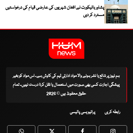
پشاور ہائیکورٹ نے افغان شہریوں کی عارضی قیام کی درخواستیں
مسترد کر دیں
ہم نیوز پر شائع یا نشر ہونے والا مواد ادارتی ٹیم کی کاوش ہے۔ اس مواد کو بغیر
پیشگی اجازت کسی بھی صورت میں استعمال یا نقل کرنا درست نہیں۔ تمام
حقوق محفوظ ہیں © 2026
رابطہ کریں
پرائیویسی پالیسی