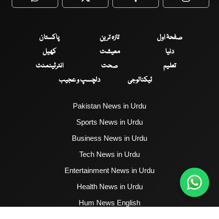
WhatsApp
Twitter
Facebook
Faceboo
صفحۂ اول
تازہ ترین
پاکستان
دنیا
معیشت
کھیل
تعلیم
صحت
انٹرٹینمنٹ
ٹیکنالوجی
دلچسپ و عجیب
Pakistan News in Urdu
Sports News in Urdu
Business News in Urdu
Tech News in Urdu
Entertainment News in Urdu
Health News in Urdu
Hum News English