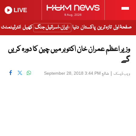
LIVE
9 Aug, 2026
صفحۂ اول
تازہ ترین
پاکستان
دنیا
ایران-اسرائیل جنگ
کھیل
انٹرٹینمنٹ
وزیر اعظم عمران خان اکتوبر میں چین کا دورہ کریں
گے
|
شائع
September 28, 2018 3:44 PM
ویب ڈیسک