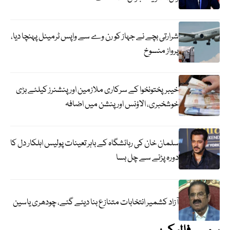
شرارتی بچے نے جہاز کو رن وے سے واپس ٹرمینل پہنچا دیا،
پرواز منسوخ
خیبرپختونخوا کے سرکاری ملازمین اور پنشنرز کیلئے بڑی
خوشخبری، الاؤنس اور پنشن میں اضافہ
سلمان خان کی رہائشگاہ کے باہر تعینات پولیس اہلکار دل کا
دورہ پڑنے سے چل بسا
آزاد کشمیر انتخابات متنازع بنا دیئے گئے، چودھری یاسین