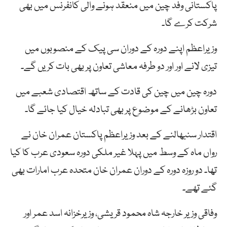
پاکستانی وفد چین میں منعقد ہونے والی کانفرنس میں بھی
شرکت کرے گا۔
وزیراعظم اپنے دورہ کے دوران سی پیک کے منصوبوں میں
تیزی لانے اور اور دو طرفہ معاشی تعاون پر بھی بات کریں گے۔
دورہ چین میں چین کی قادت کے ساتھ اقتصادی شعبے میں
تعاون بڑھانے کے موضوع پر بھی تبادلہ خیال کیا جائے گا۔
اقتدار سنبھالنے کے بعد وزیراعظم پاکستان عمران خان نے
رواں ماہ کے وسط میں پہلا غیر ملکی دورہ سعودی عرب کا کیا
تھا۔ دو روزہ دورہ کے دوران عمران خان متحدہ عرب امارات بھی
گئے تھے۔
وفاقی وزیر خارجہ شاہ محمود قریشی، وزیرخزانہ اسد عمر اور