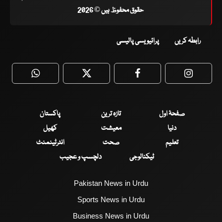
حقوق محفوظ ہیں © 2026
رابطہ کریں
پرائیویسی پالیسی
WhatsApp
Twitter
Facebook
Faceboo
صفحۂ اول
تازہ ترین
پاکستان
دنیا
معیشت
کھیل
تعلیم
صحت
انٹرٹینمنٹ
ٹیکنالوجی
دلچسپ و عجیب
Pakistan News in Urdu
Sports News in Urdu
Business News in Urdu