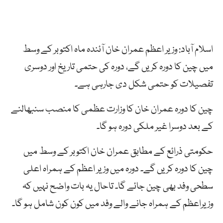
اسلام آباد: وزیر اعظم عمران خان آئندہ ماہ اکتوبر کے وسط
میں چین کا دورہ کریں گے، دورہ کی حتمی تاریخ اور دوسری
تفصیلات کو حتمی شکل دی جارہی ہے۔
چین کا دورہ عمران خان کا وزارت عظمی کا منصب سنبھالنے
کے بعد دوسرا غیر ملکی دورہ ہو گا۔
حکومتی ذرائع کے مطابق عمران خان اکتوبر کے وسط میں
چین کا دورہ کریں گے۔ دورہ میں وزیر اعظم کے ہمراہ اعلی
سطحی وفد بھی چین جائے گا۔ تاحال یہ بات واضح نہیں کہ
وزیراعظم کے ہمراہ جانے والے وفد میں کون کون شامل ہو گا۔