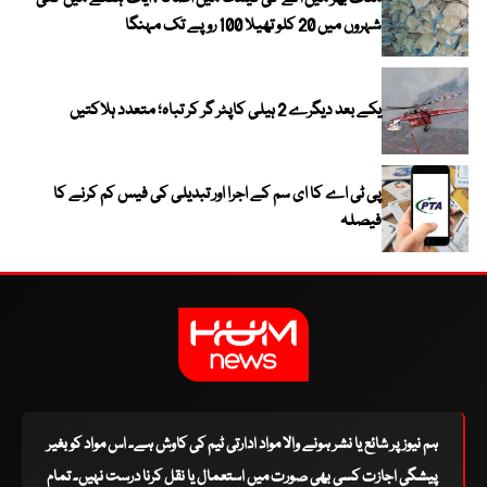
شہروں میں 20 کلو تھیلا 100 روپے تک مہنگا
یکے بعد دیگرے 2 ہیلی کاپٹر گر کر تباہ؛ متعدد ہلاکتیں
پی ٹی اے کا ای سم کے اجرا اور تبدیلی کی فیس کم کرنے کا
فیصلہ
ہم نیوز پر شائع یا نشر ہونے والا مواد ادارتی ٹیم کی کاوش ہے۔ اس مواد کو بغیر
پیشگی اجازت کسی بھی صورت میں استعمال یا نقل کرنا درست نہیں۔ تمام