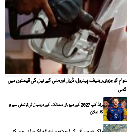
عوام کو جزوی ریلیف، پیٹرول، ڈیزل اور مٹی کے تیل کی قیمتوں میں
4 روز میں سونے کی قیمت میں بڑا اضافہ
کمی
ورلڈ کپ 2027 کے میزبان ممالک کے درمیان ٹی ٹوئنٹی سیریز
کا اعلان
ملک بھر میں آٹے کی قیمت میں اضافہ، ایک ہفتے میں کئی