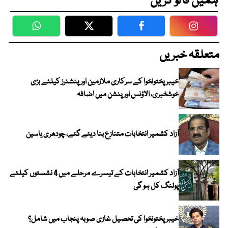
ہمیں فالو کریں
WhatsApp
Twitter
Facebook
Faceboo
متعلقہ خبریں
خیبرپختونخوا کے سرکاری ملازمین اور پنشنرز کیلئے بڑی
خوشخبری، الاؤنس اور پنشن میں اضافہ
آزاد کشمیر انتخابات متنازع بنا دیئے گئے، چودھری یاسین
آزاد کشمیر انتخابات کے تیسرے مرحلے میں 4 نشستوں کیلئے
پولنگ کل ہو گی
خیبر پختونخوا کی تحصیل غازی صوبہ پنجاب میں شامل؟