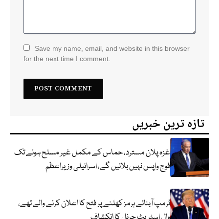
Save my name, email, and website in this browser
for the next time I comment.
تازہ ترین خبریں
غزہ پلان مسترد، حماس کے مکمل غیر مسلح ہونے تک
فوج واپس نہیں بلائیں گے، اسرائیلی وزیراعظم
ٹرمپ آبنائے ہرمز کھلنے پر فتح کا اعلان کرنے والے تھے،
وال اسٹریٹ جرنل کا انکشاف