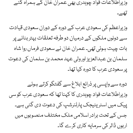
وزیراطلاعات فواد چوہدری بھی عمران خان کے ہمراہ گئے
تھے۔
وزیراعظم کی سعودی عرب کے دورہ کے دوران سعودی قیادت
سے دونوں ملکوں کے درمیان دو طرفہ تعلقات بہتر بنانے پر
بات چیت ہوئی تھی۔ عمران خان نے سعودی فرماں روا شاہ
سلمان بن عبدالعزیز اور ولی عہد محمد بن سلمان کی دعوت
پر سعودی عرب کا دورہ کیا تھا۔
دورہ سے واپسی پر ذرائع ابلاغ سے گفتگو کرتے ہوئے
وزیراطلاعات فواد چوہدری کا کہنا تھا کہ سعودی عرب کو سی
پیک میں اسٹریٹیجک پارٹنرشپ کی دعوت دی گئی ہے۔
جس کے تحت برادر اسلامی ملک مختلف منصوبوں میں
اربوں ڈالر کی سرمایہ کاری کرے گا۔