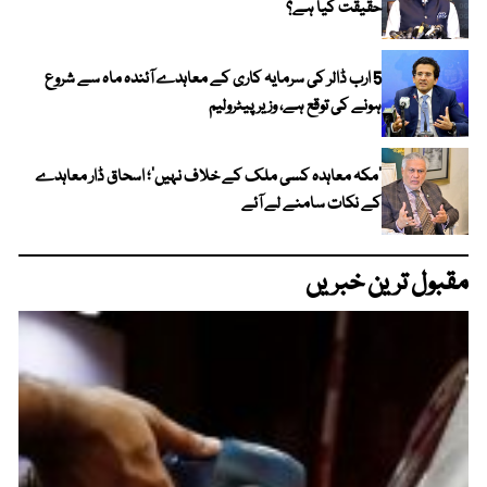
حقیقت کیا ہے؟
5 ارب ڈالر کی سرمایہ کاری کے معاہدے آئندہ ماہ سے شروع
ہونے کی توقع ہے، وزیر پیٹرولیم
‘مکہ معاہدہ کسی ملک کے خلاف نہیں’؛ اسحاق ڈار معاہدے
کے نکات سامنے لے آئے
مقبول ترین خبریں