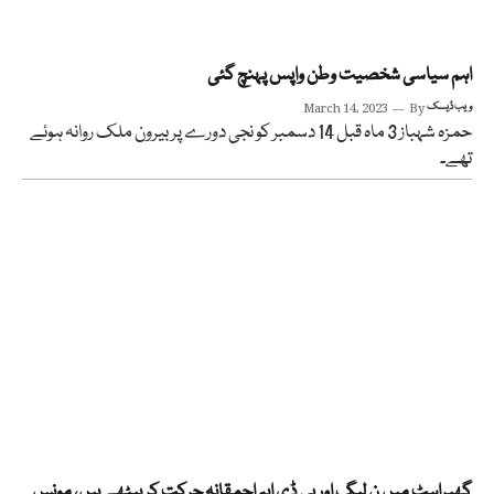
اہم سیاسی شخصیت وطن واپس پہنچ گئی
ویب ڈیسک
By
March 14, 2023
حمزہ شہباز 3 ماہ قبل 14 دسمبر کو نجی دورے پر بیرون ملک روانہ ہوئے
تھے۔
گھبراہٹ میں ن لیگ اور پی ڈی ایم احمقانہ حرکت کر بیٹھے ہیں، مونس