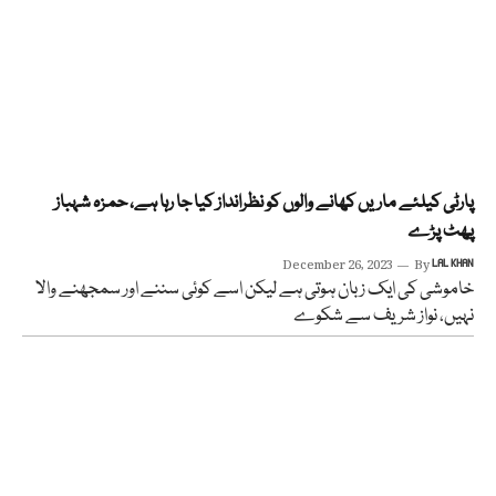
پارٹی کیلئے ماریں کھانے والوں کو نظرانداز کیا جا رہا ہے، حمزہ شہباز
پھٹ پڑے
December 26, 2023
By
LAL KHAN
خاموشی کی ایک زبان ہوتی ہے لیکن اسے کوئی سننے اور سمجھنے والا
نہیں، نواز شریف سے شکوے