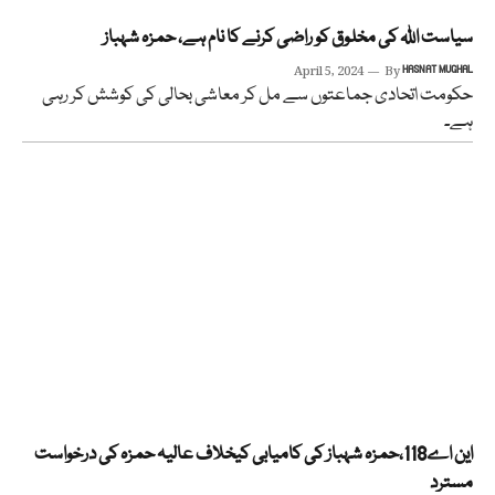
سیاست اللہ کی مخلوق کو راضی کرنے کا نام ہے، حمزہ شہباز
April 5, 2024
By
HASNAT MUGHAL
حکومت اتحادی جماعتوں سے مل کر معاشی بحالی کی کوشش کر رہی
ہے۔
این اے118،حمزہ شہباز کی کامیابی کیخلاف عالیہ حمزہ کی درخواست
مسترد