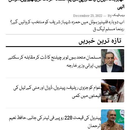
الہی
ویب ڈیسک
By
December 23, 2022
اب دوبارہ فلیٹیز ہوٹل میں حمزہ شہباز شریف کو منتخب کروائیں گے؟
رہنما مسلم لیگ ق
تازہ ترین خبریں
مسلمان متحد ہوں تو ہر چیلنج کا ڈٹ کر مقابلہ کر سکتے
ہیں، ایرانی وزیر خارجہ
عوام کو جزوی ریلیف، پیٹرول، ڈیزل اور مٹی کے تیل کی
قیمتوں میں کمی
پیٹرول کی قیمت 228 روپے فی لیٹر کی جائے، حافظ نعیم
الرحمان