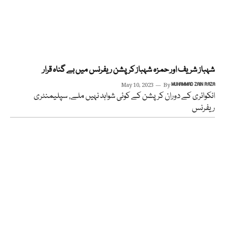
شہباز شریف اور حمزہ شہباز کرپشن ریفرنس میں بے گناہ قرار
May 10, 2023
By
MUHAMMAD ZAIN RAZA
انکوائری کے دوران کرپشن کے کوئی شواہد نہیں ملے, سپلیمنٹری
ریفرنس