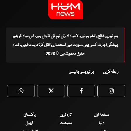
ہم نیوز پر شائع یا نشر ہونے والا مواد ادارتی ٹیم کی کاوش ہے۔ اس مواد کو بغیر
پیشگی اجازت کسی بھی صورت میں استعمال یا نقل کرنا درست نہیں۔ تمام
حقوق محفوظ ہیں © 2026
رابطہ کریں
پرائیویسی پالیسی
WhatsApp
Twitter
Facebook
Faceboo
صفحۂ اول
تازہ ترین
پاکستان
دنیا
معیشت
کھیل