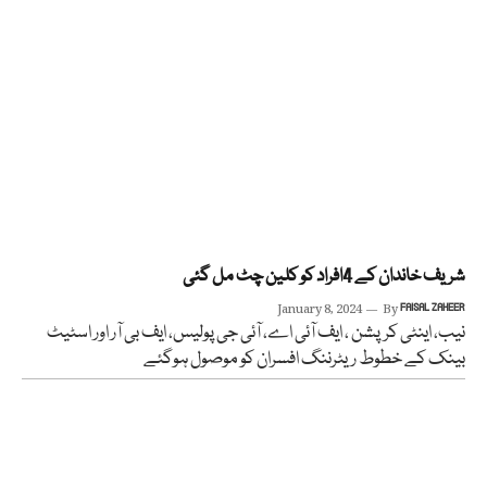
شریف خاندان کے 4افراد کو کلین چٹ مل گئی
January 8, 2024
By
FAISAL ZAHEER
نیب، اینٹی کرپشن ، ایف آئی اے، آئی جی پولیس، ایف بی آر اور اسٹیٹ
بینک کے خطوط ریٹرننگ افسران کو موصول ہوگئے