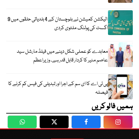
الیکشن کمیشن نے بلوچستان کے 4 بلدیاتی حلقوں میں 9
اگست کی پولنگ ملتوی کردی
معاہدے کو عملی شکل دینے میں فیلڈ مارشل سید
عاصم منیر کا کردار قابل قدر ہے، وزیراعظم
پی ٹی اے کا ای سم کے اجرا اور تبدیلی کی فیس کم کرنے کا
فیصلہ
ہمیں فالو کریں
WhatsApp
Twitter
Facebook
Faceboo