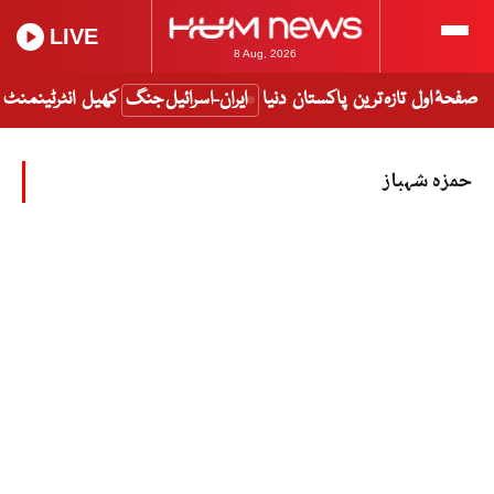
LIVE
8 Aug, 2026
صفحۂ اول
تازہ ترین
پاکستان
دنیا
ایران-اسرائیل جنگ
کھیل
انٹرٹینمنٹ
حمزہ شہباز