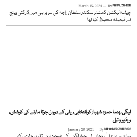
March 15, 2024
By
FAISAL ZAHEER
چیف الیکشن کمشنر سکندر سلطان راجہ کی سربراہی میں3رکنی بینچ
نے فیصلہ محفوظ کیا تھا
لیگی رہنما حمزہ شہباز کو انتخابی ریلی کے دوران جوتا مارنے کی کوشش،
ویڈیو وائرل
January 28, 2024
By
MUHAMMAD ZAIN RAZA
سابق وزیراعلیٰ پنجاب نے جوتا لگنے کے باوجود اپنی تقریر جاری رکھی