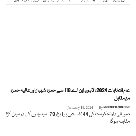
عام انتخابات 2024: لاہور، این اے 118 سے حمزہ شہباز اور عالیہ حمزہ
مدِمقابل
January 19, 2024
By
MUHAMMAD ZAIN RAZA
صوبائی دارالحکومت کی 44 نشستوں پر 1 ہزار 79 امیدواروں کے درمیان کڑا
مقابلہ ہوگا