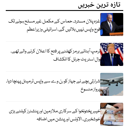
تازہ ترین خبریں
غزہ پلان مسترد، حماس کے مکمل غیر مسلح ہونے تک
فوج واپس نہیں بلائیں گے، اسرائیلی وزیراعظم
ٹرمپ آبنائے ہرمز کھلنے پر فتح کا اعلان کرنے والے تھے،
وال اسٹریٹ جرنل کا انکشاف
شرارتی بچے نے جہاز کو رن وے سے واپس ٹرمینل پہنچا دیا،
پرواز منسوخ
خیبرپختونخوا کے سرکاری ملازمین اور پنشنرز کیلئے بڑی
خوشخبری، الاؤنس اور پنشن میں اضافہ