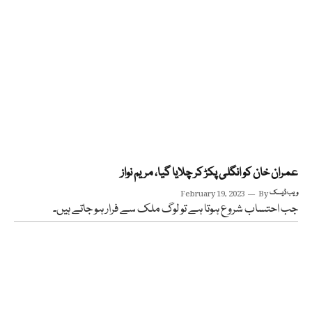
عمران خان کو انگلی پکڑ کر چلایا گیا، مریم نواز
ویب ڈیسک
By
February 19, 2023
جب احتساب شروع ہوتا ہے تو لوگ ملک سے فرار ہو جاتے ہیں۔