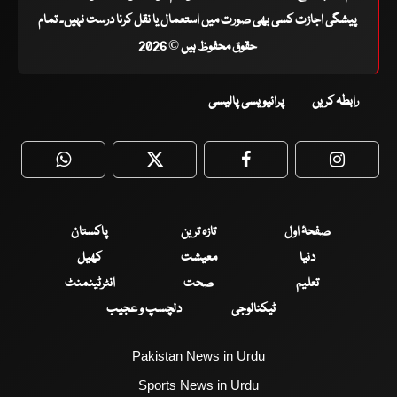
پیشگی اجازت کسی بھی صورت میں استعمال یا نقل کرنا درست نہیں۔ تمام
حقوق محفوظ ہیں © 2026
رابطہ کریں
پرائیویسی پالیسی
WhatsApp
Twitter
Facebook
Faceboo
صفحۂ اول
تازہ ترین
پاکستان
دنیا
معیشت
کھیل
تعلیم
صحت
انٹرٹینمنٹ
ٹیکنالوجی
دلچسپ و عجیب
Pakistan News in Urdu
Sports News in Urdu