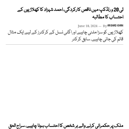
ٹی 20 و رلڈکپ میں ناقص کارکردگی، احمد شہزاد کا کھلاڑیوں کے
احتساب کا مطالبہ
June 18, 2024
By
ARSHAD KHAN
کھلاڑیوں کو سزا ملنی چاہیے اور اگلی نسل کے کرکٹرز کے لیے ایک مثال
قائم کی جانی چاہیے، سابق کرکٹر
ملک پر حکمرانی کرنے والے ہر شخص کا احتساب ہونا چاہیے، سراج الحق