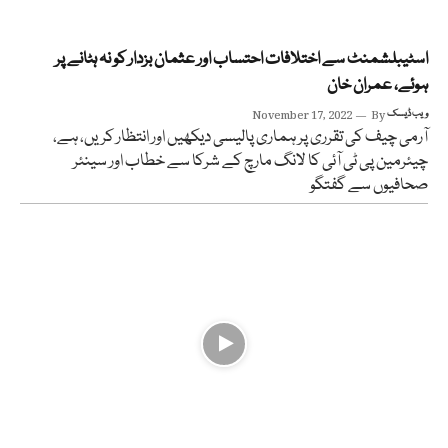
اسٹیبلشمنٹ سے اختلافات احتساب اور عثمان بزدار کو نہ ہٹانے پر
ہوئے، عمران خان
ویب ڈیسک
By
November 17, 2022
آرمی چیف کی تقرری پر ہماری پالیسی دیکھیں اور انتظار کریں، ہے،
چیئرمین پی ٹی آئی کا لانگ مارچ کے شرکا سے خطاب اور سینئر
صحافیوں سے گفتگو