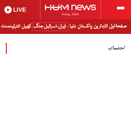
LIVE
9 Aug, 2026
صفحۂ اول
تازہ ترین
پاکستان
دنیا
ایران-اسرائیل جنگ
کھیل
انٹرٹینمنٹ
احتساب