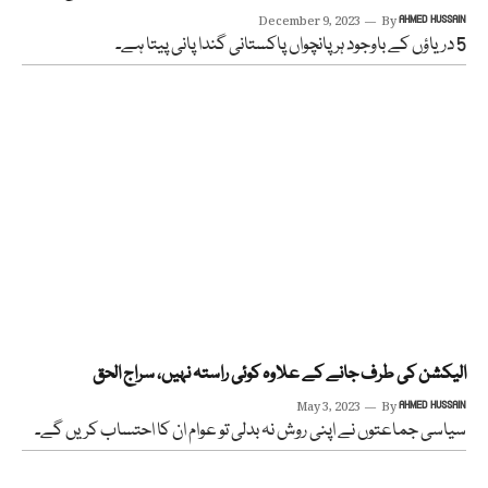
December 9, 2023
By
AHMED HUSSAIN
5 دریاؤں کے باوجود ہر پانچواں پاکستانی گندا پانی پیتا ہے۔
الیکشن کی طرف جانے کے علاوہ کوئی راستہ نہیں، سراج الحق
May 3, 2023
By
AHMED HUSSAIN
سیاسی جماعتوں نے اپنی روش نہ بدلی تو عوام ان کا احتساب کریں گے۔