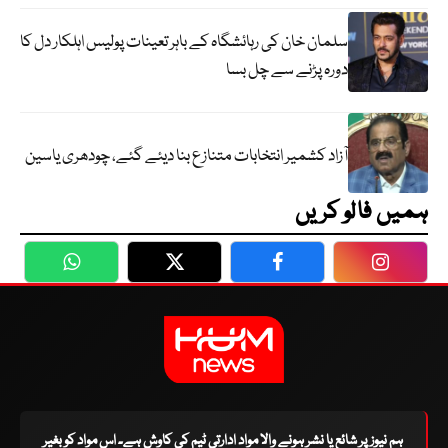
سلمان خان کی رہائشگاہ کے باہر تعینات پولیس اہلکار دل کا
دورہ پڑنے سے چل بسا
آزاد کشمیر انتخابات متنازع بنا دیئے گئے، چودھری یاسین
ہمیں فالو کریں
WhatsApp
Twitter
Facebook
Faceboo
ہم نیوز پر شائع یا نشر ہونے والا مواد ادارتی ٹیم کی کاوش ہے۔ اس مواد کو بغیر