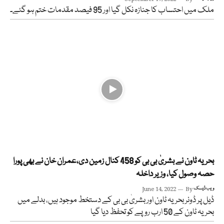
ملک میں احتساب کا جنازہ نکل گیا اور 95 فیصد مقدمات ختم ہو گئے۔
بحریہ ٹاون نے بشریٰ بی بی کو 458 کنال زمین دی،عمران خان نے بھی پورا
حصہ وصول کیا، وزیر داخلہ
ویب ڈیسک
By
June 14, 2022
ڈیل پر ڈونر بحریہ ٹاون اور بشریٰ بی بی کے دستخط موجود ہیں، بدلے میں
بحریہ ٹاون کے 50 ارب روپے کو تحفظ دیا گیا