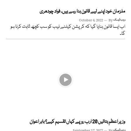
ملزمان خود اپنے لیے قانون بنا رہے ہیں، فواد چودھری
ویب ڈیسک
By
October 4, 2022
اب ایسا قانون بنایا گیا کہ کرپشن کیلئے نیب کو سب کچھ ثابت کرنا ہو
گا۔
وزیر اعظم بتائیں 20 ارب روپے کہاں تقسیم کیے؟ بابر اعوان
ویب ڈیسک
By
September 17, 2022