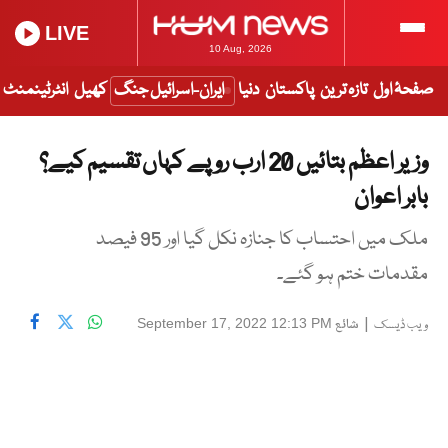
LIVE
10 Aug, 2026
صفحۂ اول
تازہ ترین
پاکستان
دنیا
ایران-اسرائیل جنگ
کھیل
انٹرٹینمنٹ
وزیر اعظم بتائیں 20 ارب روپے کہاں تقسیم کیے؟
بابر اعوان
ملک میں احتساب کا جنازہ نکل گیا اور 95 فیصد
مقدمات ختم ہو گئے۔
|
شائع
September 17, 2022 12:13 PM
ویب ڈیسک