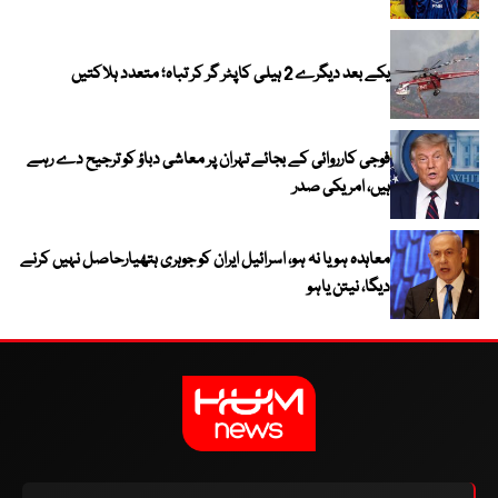
یکے بعد دیگرے 2 ہیلی کاپٹر گر کر تباہ؛ متعدد ہلاکتیں
فوجی کارروائی کے بجائے تہران پر معاشی دباؤ کو ترجیح دے رہے
ہیں، امریکی صدر
معاہدہ ہو یا نہ ہو، اسرائیل ایران کو جوہری ہتھیارحاصل نہیں کرنے
دیگا، نیتن یاہو