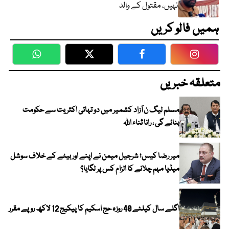
نہیں، مقتول کے والد
ہمیں فالو کریں
WhatsApp
Twitter
Facebook
Faceboo
متعلقہ خبریں
مسلم لیگ ن آزاد کشمیر میں دو تہائی اکثریت سے حکومت
بنائے گی ، رانا ثناء اللہ
میر رضا کیس؛ شرجیل میمن نے اپنے اور بیٹے کے خلاف سوشل
میڈیا مہم چلانے کا الزام کس پر لگایا؟
اگلے سال کیلئے 40 روزہ حج اسکیم کا پیکیج 12 لاکھ روپے مقرر