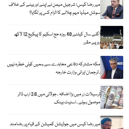
میر رضا کیس؛ شرجیل میمن نے اپنے اور بیٹے کے خلاف
سوشل میڈیا مہم چلانے کا الزام کس پر لگایا؟
اگلے سال کیلئے 40 روزہ حج اسکیم کا پیکیج 12 لاکھ
روپے مقرر
مکہ مشترکہ دفاعی معاہدے سے ہمیں کوئی خطرہ نہیں
، ترجمان ایرانی وزارت خارجہ
ترسیلات زر میں بڑا اضافہ ، جولائی میں 3.6 ارب ڈالر
موصول ہوئے ، اسٹیٹ بینک
میر رضا کیس میں جوڈیشل کمیشن کے قیام پر رضامند