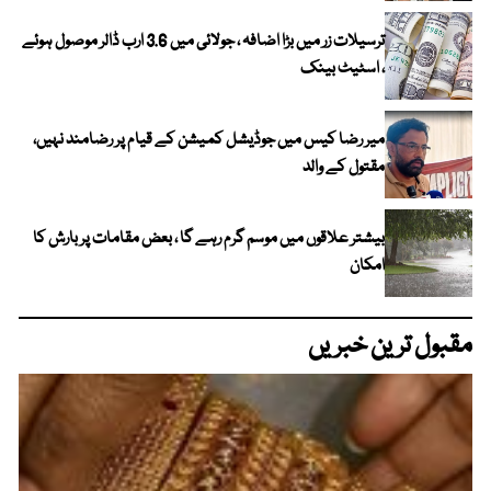
ترسیلات زر میں بڑا اضافہ ، جولائی میں 3.6 ارب ڈالر موصول ہوئے
، اسٹیٹ بینک
میر رضا کیس میں جوڈیشل کمیشن کے قیام پر رضامند نہیں،
مقتول کے والد
بیشتر علاقوں میں موسم گرم رہے گا ، بعض مقامات پر بارش کا
امکان
مقبول ترین خبریں