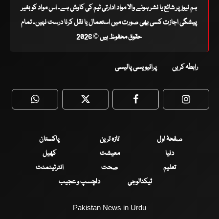
ہم نیوز پر شائع یا نشر ہونے والا مواد ادارتی ٹیم کی کاوش ہے۔ اس مواد کو بغیر
پیشگی اجازت کسی بھی صورت میں استعمال یا نقل کرنا درست نہیں۔ تمام
حقوق محفوظ ہیں © 2026
رابطہ کریں
پرائیویسی پالیسی
WhatsApp
Twitter
Facebook
Faceboo
صفحۂ اول
تازہ ترین
پاکستان
دنیا
معیشت
کھیل
تعلیم
صحت
انٹرٹینمنٹ
ٹیکنالوجی
دلچسپ و عجیب
Pakistan News in Urdu