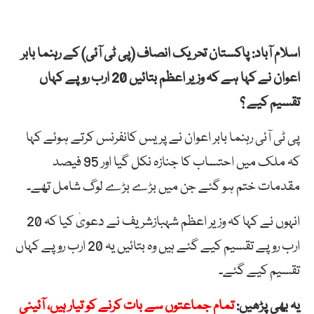
اسلام آباد: پاکستان تحریک انصاف (پی ٹی آئی) کے رہنما بابر
اعوان نے کہا ہے کہ وزیر اعظم بتائیں 20 ارب روپے کہاں
تقسیم کیے ؟
پی ٹی آئی رہنما بابر اعوان نے پریس کانفرنس کرتے ہوئے کہا
کہ ملک میں احتساب کا جنازہ نکل گیا اور 95 فیصد
مقدمات ختم ہو گئے جن میں بڑے بڑے لوگ شامل تھے۔
انہوں نے کہا کہ وزیر اعظم شہبازشریف نے دعویٰ کیا کہ 20
ارب روپے تقسیم کیے گئے ہیں وہ بتائیں یہ 20 ارب روپے کہاں
تقسیم کیے گئے۔
یہ بھی پڑھیں:
تمام جماعتوں سے بات کرنے کو تیار ہیں، آئینی