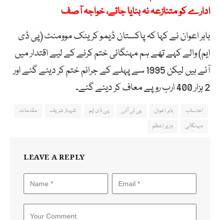
ادارے کو متنازعہ نہ بنایا جائے، خواجہ آصف
بابر اعوان نے کہا کہ پاکستان ڈیمو کریٹک موومنٹ (پی ڈی
ایم) والے کہے تھے ہم مہنگائی ختم کرنے کے لیے اقتدار میں
آئے ہیں لیکن 1995 سے پہلے کے جرائم ختم کر دیئے گئے اور
2 ہزار 400 ارب روپے معاف کر دیئے گئے۔
احتساب
بابر اعوان
پی ٹی آئی
پی ڈی ایم
شہباز شریف
مقدمات
مہنگائی
وزیر اعظم
LEAVE A REPLY