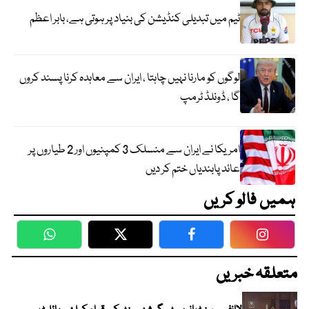
ٹیم میں تبدیلی کنڈیشن کی بنیاد پر ہوتی ہے، بابر اعظم
لوگوں کو مارنا نہیں چاہتا ، ایران سے معاہدہ کرنا پسند کروں
گا ، ڈونلڈ ٹرمپ
امریکا نے ایران سے منسلک 3 کمپنیوں اور 2 طیاروں پر
عائد پابندیاں ختم کر دیں
ہمیں فالو کریں
WhatsApp
Twitter
Facebook
Faceboo
متعلقہ خبریں