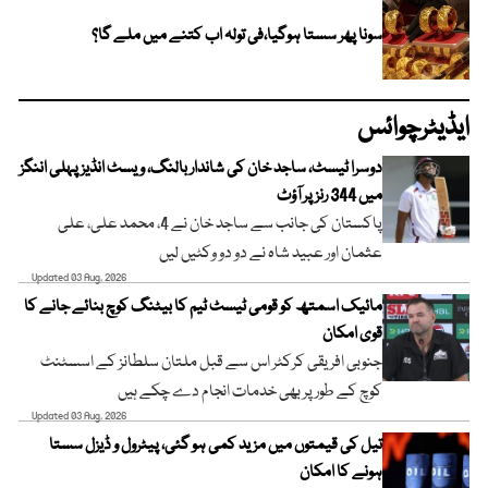
سونا پھر سستا ہوگیا،فی تولہ اب کتنے میں ملے گا؟
ایڈیٹرچوائس
دوسرا ٹیسٹ، ساجد خان کی شاندار بالنگ، ویسٹ انڈیز پہلی اننگز
میں 344 رنز پر آؤٹ
پاکستان کی جانب سے ساجد خان نے 4، محمد علی، علی
عثمان اور عبید شاہ نے دو دو وکٹیں لیں
Updated 03 Aug, 2026
مائیک اسمتھ کو قومی ٹیسٹ ٹیم کا بیٹنگ کوچ بنائے جانے کا
قوی امکان
جنوبی افریقی کرکٹر اس سے قبل ملتان سلطانز کے اسسٹنٹ
کوچ کے طور پر بھی خدمات انجام دے چکے ہیں
Updated 03 Aug, 2026
تیل کی قیمتوں میں مزید کمی ہو گئی، پیٹرول و ڈیزل سستا
ہونے کا امکان