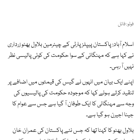
فوٹو: فائل
اسلام آباد: پاکستان پیپلزپارٹی کے چیئرمین بلاول بھٹو زرداری
نے کہا ہے کہ مہنگائی کے سوا حکومت کی کوئی پالیسی نظر
نہیں آ رہی۔
اپنے ایک بیان میں انہوں نے گیس کی قیمتوں میں اضافے پر
تنقید کرتے ہوئے کہا کہ موجودہ حکومت کی پالیسیوں کی
وجہ سے مہنگائی کا ایک طوفان آ گیا ہے جس سے عوام کا
جینا اجیرن ہو گیا ہے۔
بلاول بھٹو کا کہنا تھا کہ جس نئے پاکستان کی عمران خان