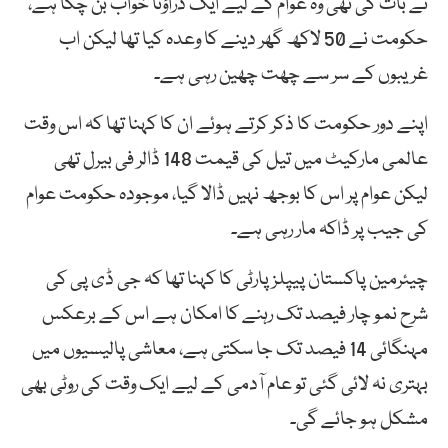
نے بات کی تھی وہ عوام کے لیے ایک ڈراؤنا خواب بن چکا ہے،
حکومت نے 50 لاکھ گھر دینے کا وعدہ کیا تھا لیکن اب
غریبوں کے سر سے چھت چھین رہی ہے۔
اپنے دور حکومت کا ذکر کرتے ہوئے ان کا کہنا تھا کہ اس وقت
عالمی مارکیٹ میں تیل کی قیمت 148 ڈالر فی بیرل تھی
لیکن عوام پر اس کا بوجھ نہیں ڈالا گیا، موجودہ حکومت عوام
کی جیب پر ڈاکہ مار رہی ہے۔
چیئرمین پاکستان پیپلزپارٹی کا کہنا تھا کہ جی ڈی پی کی
شرح نمو چار فیصد تک رہنے کا امکان ہے اس کے برعکس
مہنگائی 14 فیصد تک جا سکتی ہے، معاشی پالیسیوں میں
بہتری نہ لائی گئی تو عام آدمی کے لیے ایک وقت کی روٹی بھی
مشکل ہو جائے گی۔