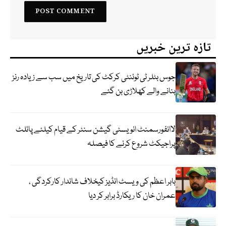
تازہ ترین خبریں
جوس بٹلر ٹی ٹوئنٹی کرکٹ کی تاریخ میں سب سے زیادہ رنز
بنانے والے کھلاڑی بن گئے
لاانفورسمنٹ انویسٹی گیشن سنٹر کے قیام کیلئے پائلٹ
پراجیکٹ شروع کرنے کا فیصلہ
بابر اعظم کی ویسٹ انڈیز کیخلاف شاندار کارکردگی ،
عمران خان کا ریکارڈ برابر کر دیا