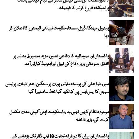
لاانفورسمنٹ انویسٹی گیشن سنٹر کے قیام کیلئے پائلٹ
پراجیکٹ شروع کرنے کا فیصلہ
پیٹرول مہنگا، ڈیزل سستا، حکومت نے نئی قیمتوں کا اعلان کر
دیا
پاکستان اور صومالیہ کا دفاعی تعاون مزید مضبوط بنانے پر
اتفاق، صومالی وزیر دفاع کی نیول اور ایئرہیڈ کوارٹرز آمد
میر رضا علی کی پوسٹ مارٹم رپورٹ پر سنگین اعتراضات، پولیس
سرجن کا ایس ایس پی کو لکھا گیا خط سامنے آ گیا
موجودہ نظام کہیں نہیں جا رہا، حکومت اپنی آئینی مدت مکمل
کرے گی، وزیر داخلہ
پاکستان اور ایران کا دوطرفہ تجارت 10 ارب ڈالر تک بڑھانے کے