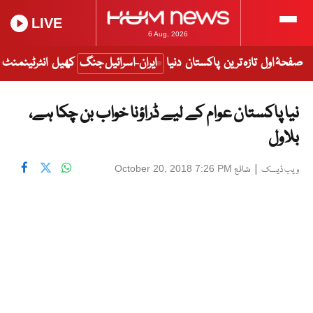
LIVE
6 Aug, 2026
صفحۂ اول
تازہ ترین
پاکستان
دنیا
ایران-اسرائیل جنگ
کھیل
انٹرٹینمنٹ
نیا پاکستان عوام کے لیے ڈراؤنا خواب بن چکا ہے،
بلاول
|
شائع
October 20, 2018 7:26 PM
ویب ڈیسک