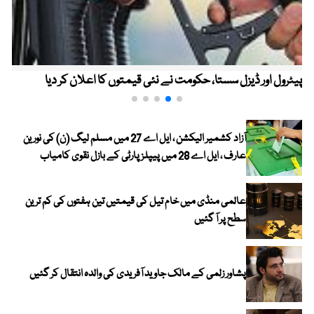
پیٹرول اور ڈیزل سستا، حکومت نے نئی قیمتوں کا اعلان کر دیا
آزاد کشمیر الیکشن ، ایل اے 27 میں مسلم لیگ (ن) کی نورین
عارف ، ایل اے 28 میں پیپلز پارٹی کے بازل نقوی کامیاب
عالمی منڈی میں خام تیل کی قیمتیں تین ہفتوں کی کم ترین
سطح پر آ گئیں
پشاور زلمی کے مالک جاوید آفریدی کی والدہ انتقال کر گئیں