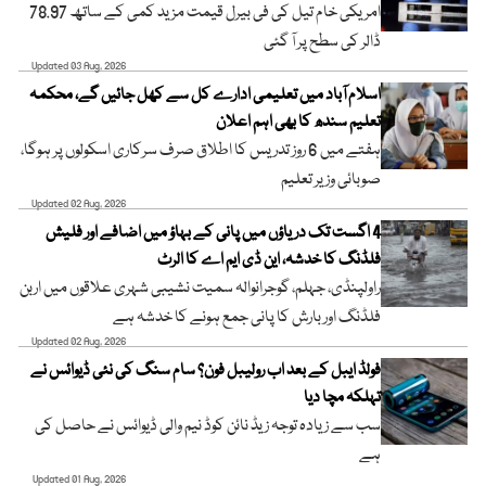
امریکی خام تیل کی فی بیرل قیمت مزید کمی کے ساتھ 78.97
ڈالر کی سطح پر آ گئی
Updated 03 Aug, 2026
اسلام آباد میں تعلیمی ادارے کل سے کھل جائیں گے، محکمہ
تعلیم سندھ کا بھی اہم اعلان
ہفتے میں 6 روز تدریس کا اطلاق صرف سرکاری اسکولوں پر ہوگا،
صوبائی وزیر تعلیم
Updated 02 Aug, 2026
4 اگست تک دریاؤں میں پانی کے بہاؤ میں اضافے اور فلیش
فلڈنگ کا خدشہ، این ڈی ایم اے کا الرٹ
راولپنڈی، جہلم، گوجرانوالہ سمیت نشیبی شہری علاقوں میں اربن
فلڈنگ اور بارش کا پانی جمع ہونے کا خدشہ ہے
Updated 02 Aug, 2026
فولڈ ایبل کے بعد اب رولیبل فون؟ سام سنگ کی نئی ڈیوائس نے
تہلکہ مچا دیا
سب سے زیادہ توجہ زیڈ نائن کوڈ نیم والی ڈیوائس نے حاصل کی
ہے
Updated 01 Aug, 2026