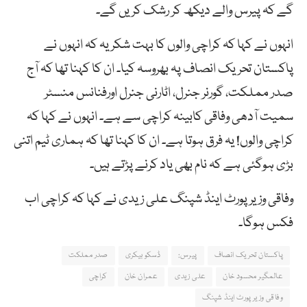
گے کہ پیرس والے دیکھ کر رشک کریں گے۔
انہوں نے کہا کہ کراچی والوں کا بہت شکریہ کہ انہوں نے
پاکستان تحریک انصاف پہ بھروسہ کیا۔ ان کا کہنا تھا کہ آج
صدر مملکت، گورنر جنرل، اٹارنی جنرل اورفنانس منسٹر
سمیت آدھی وفاقی کابینہ کراچی سے ہے۔ انہوں نے کہا کہ
کراچی والوں! یہ فرق ہوتا ہے۔ ان کا کہنا تھا کہ ہماری ٹیم اتنی
بڑی ہوگئی ہے کہ نام بھی یاد کرنے پڑتے ہیں۔
وفاقی وزیر پورٹ اینڈ شپنگ علی زیدی نے کہا کہ کراچی اب
فکس ہوگا۔
پاکستان تحریک انصاف
پیرس:
ڈسکو بیکری
صدر مملکت
عالمگیر محسود خان
علی زیدی
عمران خان
کراچی
وفاقی وزیر پورٹ اینڈ شپنگ