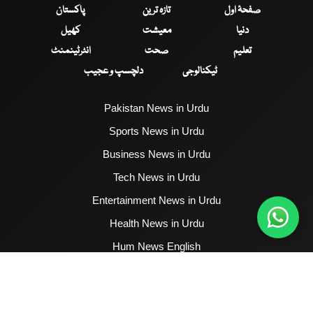
صفحۂ اول
تازہ ترین
پاکستان
دنیا
معیشت
کھیل
تعلیم
صحت
انٹرٹینمنٹ
ٹیکنالوجی
دلچسپ و عجیب
Pakistan News in Urdu
Sports News in Urdu
Business News in Urdu
Tech News in Urdu
Entertainment News in Urdu
Health News in Urdu
Hum News English