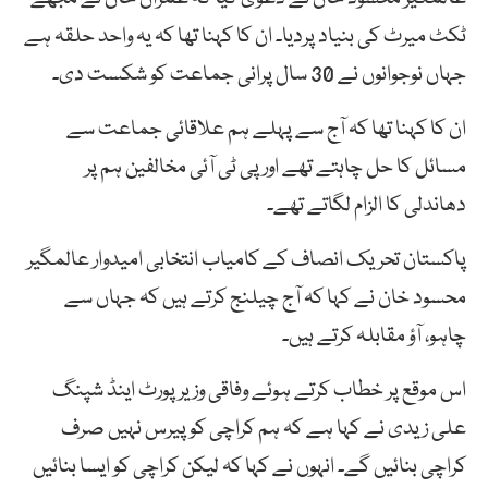
ٹکٹ میرٹ کی بنیاد پردیا۔ ان کا کہنا تھا کہ یہ واحد حلقہ ہے
جہاں نوجوانوں نے 30 سال پرانی جماعت کو شکست دی۔
ان کا کہنا تھا کہ آج سے پہلے ہم علاقائی جماعت سے
مسائل کا حل چاہتے تھے اور پی ٹی آئی مخالفین ہم پر
دھاندلی کا الزام لگاتے تھے۔
پاکستان تحریک انصاف کے کامیاب انتخابی امیدوار عالمگیر
محسود خان نے کہا کہ آج چیلنج کرتے ہیں کہ جہاں سے
چاہو، آؤ مقابلہ کرتے ہیں۔
اس موقع پر خطاب کرتے ہوئے وفاقی وزیر پورٹ اینڈ شپنگ
علی زیدی نے کہا ہے کہ ہم کراچی کو پیرس نہیں صرف
کراچی بنائیں گے۔ انہوں نے کہا کہ لیکن کراچی کو ایسا بنائیں