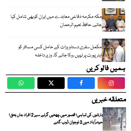
مکہ مکرمہ دفاعی معاہدے میں ایران کو بھی شامل کیا
جائے، حافظ نعیم الرحمان
مکمل سفری دستاویزات کے حامل کسی مسافر کو
ایئرپورٹ پر نہیں روکا جائے گا، وزیر داخلہ
ہمیں فالو کریں
WhatsApp
Twitter
Facebook
Faceboo
متعلقہ خبریں
بارشوں کی تباہی؛ قصور میں چھتیں گرنے سے 2 افراد جاں بحق؛
حیدرآباد میں 3 نوجوان ڈوب گئے