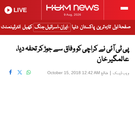
LIVE
9 Aug, 2026
صفحۂ اول
تازہ ترین
پاکستان
دنیا
ایران-اسرائیل جنگ
کھیل
انٹرٹینمنٹ
پی ٹی آئی نے کراچی کو وفاق سے جوڑ کر تحفہ دیا،
عالمگیر خان
|
شائع
October 15, 2018 12:42 AM
ویب ڈیسک