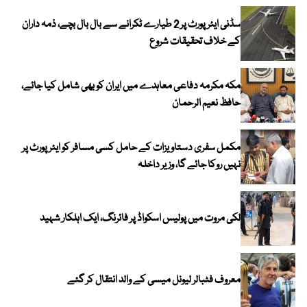
سڈنی ایئرپورٹ پر 2 طیارے ٹکرانے سے بال بال بچے، ذمہ داران
کے خلاف تحقیقات شروع
مکہ مکرمہ دفاعی معاہدے میں ایران کو بھی شامل کیا جائے،
حافظ نعیم الرحمان
مکمل سفری دستاویزات کے حامل کسی مسافر کو ایئرپورٹ پر
نہیں روکا جائے گا، وزیر داخلہ
لکی مروت میں پولیس اسکواڈ پر فائرنگ، ایک اہلکار شہید
معروف فٹبالر لیونل میسی کے والد انتقال کر گئے