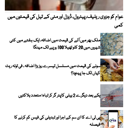
عوام کو جزوی ریلیف، پیٹرول، ڈیزل اور مٹی کے تیل کی قیمتوں میں
4 روز میں سونے کی قیمت میں بڑا اضافہ
کمی
ملک بھر میں آٹے کی قیمت میں اضافہ، ایک ہفتے میں کئی
شہروں میں 20 کلو تھیلا 100 روپے تک مہنگا
سونے کی قیمت میں مسلسل تیسرے روز بڑا اضافہ ، فی تولہ ریٹ
کہاں تک جا پہنچا؟
یکے بعد دیگرے 2 ہیلی کاپٹر گر کر تباہ؛ متعدد ہلاکتیں
پی ٹی اے کا ای سم کے اجرا اور تبدیلی کی فیس کم کرنے کا
فیصلہ