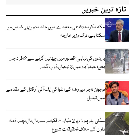
تازہ ترین خبریں
مکہ مکرمہ دفاعی معاہدے میں جلد مصر بھی شامل ہو
سکتا ہے، ترک وزیر خارجہ
بارشوں کی تباہی؛ قصور میں چھتیں گرنے سے 2 افراد جاں
بحق؛ حیدرآباد میں 3 نوجوان ڈوب گئے
نوجوان تاجر میر رضا کے اغوا کی ایف آئی آر قتل کے مقدمے
میں تبدیل
سڈنی ایئرپورٹ پر 2 طیارے ٹکرانے سے بال بال بچے، ذمہ
داران کے خلاف تحقیقات شروع