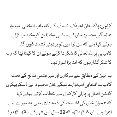
کراچی: پاکستان تحریک انصاف کے کامیاب انتخابی امیدوار
عالمگیر محسود خان نے سیاسی مخالفین کو مخاطب کرتے
ہوئے کہا ہے کہ سن لو! میں تم پر ذہنی تشدد کروں گا۔
کامیابی پر اللہ تعالیٰ کا شکرادا کرتے ہوئے ان کا کہنا تھا کہ رب
کا شکر گذار ہوں کہ اتنا بڑا اعزاز دیا۔
ہم نیوز کے مطابق غیر سرکاری اور غیرحتمی نتائج کے تحت
کامیاب انتخابی امیدوارعالمگیر خان محسود نے ڈسکو بیکری
گلشن اقبال پر پارٹی کارکنان سے خطاب کرتے ہوئے کہا
کہ عمران خان کی نشست کی ذمہ داری ملی، یہ میرے لیے
اعزاز ہے۔ ان کا کہنا تھا کہ 30 سال اس شہر کے ساتھ کھلواڑ