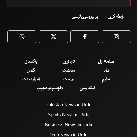
رابطہ کریں
پرائیویسی پالیسی
WhatsApp
Twitter
Facebook
Faceboo
صفحۂ اول
تازہ ترین
پاکستان
دنیا
معیشت
کھیل
تعلیم
صحت
انٹرٹینمنٹ
ٹیکنالوجی
دلچسپ و عجیب
Pakistan News in Urdu
Sports News in Urdu
Business News in Urdu
Tech News in Urdu