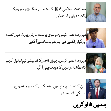
جماعت اسلامی کا 16 اگست سے ملک بھر میں بیک
وقت دھرنوں کا اعلان
میر رضا علی کیس: دوسری پوسٹ مارٹم رپورٹ میں تشدد
اور گولی لگنے کے اہم شواہد سامنے آگئے
میر رضا علی کیس، جبران ناصر کا تفتیشی ٹیم تبدیل کرنے
کا مطالبہ، والدین کا موقف بھی آ گیا
ایران کا آبنائے ہرمز پر ٹول عائد کرنے کا منصوبہ نہیں،
امریکی نائب صدر
ہمیں فالو کریں