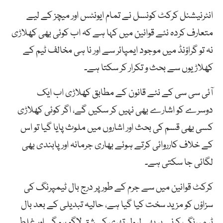
انٹرنیشنل کرکٹ کونسل نے تمام ایونٹس اور میچز کے لیے
متعارف کردہ نئے قوانین میں کہا ہے کہ اب کوئی بھی کھلاڑی
نہ تو گراؤنڈ میں موجود ایمپائر سے اور نا ہی مخالف ٹیم کے
کھلاڑیوں سے بحث و تکرار کر سکتا ہے۔
آئی سی سی کے نئے قانون کے مطابق کھلاڑی اب ایک
دوسرے کو اشارے بھی نہیں کر سکیں گے، اگر کوئی کھلاڑی
کسی بھی قسم کی بحث اور اشاروں میں ملوث پایا گیا تو اس
کے خلاف کارروائی کرتے ہوئے بھاری جرمانہ اور پابندی بھی
لگائی جا سکتی ہے۔
کرکٹ قوانین میں سے جرم کے طور پر درج بال ٹیمپرنگ کی
سزاؤں کو مزید سخت کیا گیا ہے، حالیہ تبدیلی کے بعد بال
ٹیمپرنگ کرنے پر بھی لیول تھری کی شق لاگو ہو گی اور غلطی