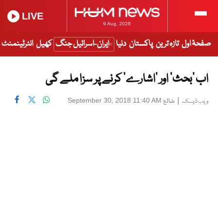
LIVE
9 Aug, 2026
صفحۂ اول
تازہ ترین
پاکستان
دنیا
ایران-اسرائیل جنگ
کھیل
انٹرٹینمنٹ
اب ’بحث‘ اور ’اشارے‘ کرنے پر سزا ملے گی
|
شائع
September 30, 2018 11:40 AM
ویب ڈیسک