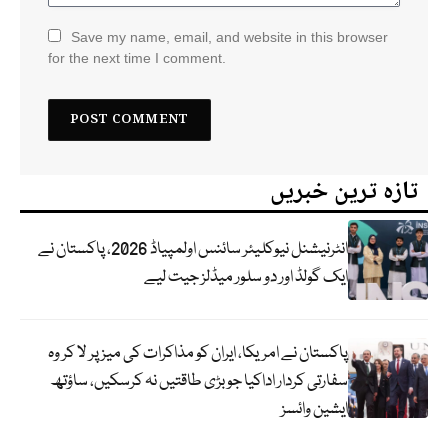
Save my name, email, and website in this browser
for the next time I comment.
تازہ ترین خبریں
انٹرنیشنل نیوکلیئر سائنس اولمپیاڈ 2026، پاکستان نے
ایک گولڈ اور دو سلور میڈلز جیت لیے
پاکستان نے امریکا، ایران کو مذاکرات کی میز پر لا کر وہ
سفارتی کردار اداکیا جو بڑی طاقتیں نہ کرسکیں، ساؤتھ
ایشین وائسز