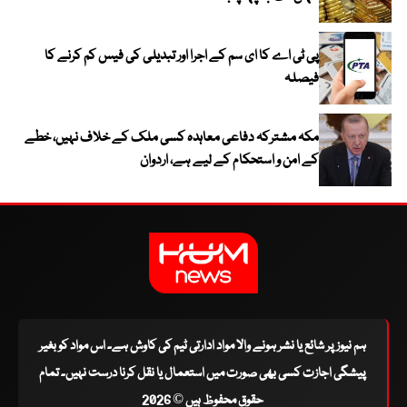
پی ٹی اے کا ای سم کے اجرا اور تبدیلی کی فیس کم کرنے کا
فیصلہ
مکہ مشترکہ دفاعی معاہدہ کسی ملک کے خلاف نہیں، خطے
کے امن و استحکام کے لیے ہے، اردوان
ہم نیوز پر شائع یا نشر ہونے والا مواد ادارتی ٹیم کی کاوش ہے۔ اس مواد کو بغیر
پیشگی اجازت کسی بھی صورت میں استعمال یا نقل کرنا درست نہیں۔ تمام
حقوق محفوظ ہیں © 2026