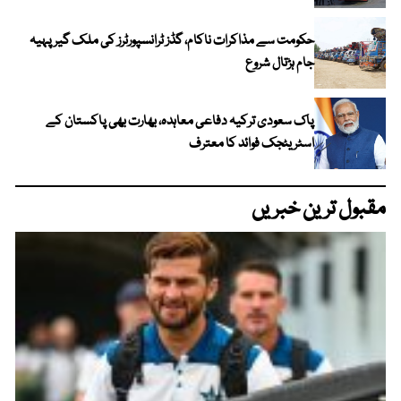
حکومت سے مذاکرات ناکام، گڈز ٹرانسپورٹرز کی ملک گیر پہیہ
جام ہڑتال شروع
پاک سعودی ترکیہ دفاعی معاہدہ، بھارت بھی پاکستان کے
اسٹریٹجک فوائد کا معترف
مقبول ترین خبریں