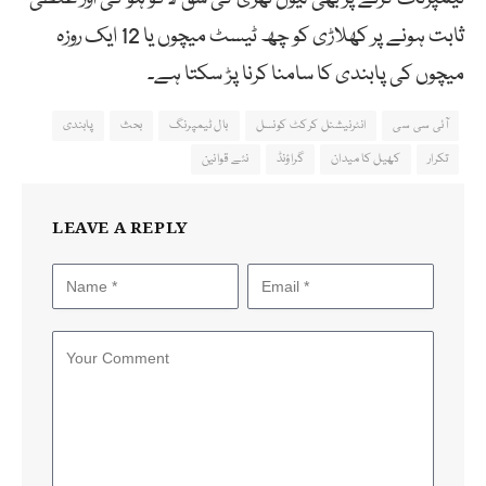
ثابت ہونے پر کھلاڑی کو چھ ٹیسٹ میچوں یا 12 ایک روزہ
میچوں کی پابندی کا سامنا کرنا پڑ سکتا ہے۔
آئی سی سی
انٹرنیشنل کرکٹ کونسل
بال ٹیمپرنگ
بحث
پابندی
تکرار
کھیل کا میدان
گراؤنڈ
نئے قوانین
LEAVE A REPLY