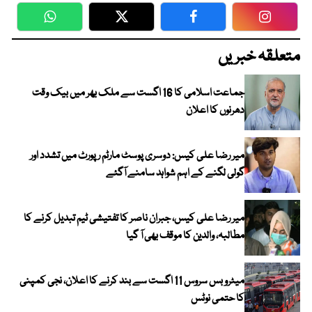
WhatsApp
Twitter
Facebook
Faceboo
متعلقہ خبریں
جماعت اسلامی کا 16 اگست سے ملک بھر میں بیک وقت
دھرنوں کا اعلان
میر رضا علی کیس: دوسری پوسٹ مارٹم رپورٹ میں تشدد اور
گولی لگنے کے اہم شواہد سامنے آگئے
میر رضا علی کیس، جبران ناصر کا تفتیشی ٹیم تبدیل کرنے کا
مطالبہ، والدین کا موقف بھی آ گیا
میٹرو بس سروس 11 اگست سے بند کرنے کا اعلان، نجی کمپنی
کا حتمی نوٹس