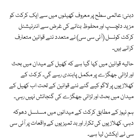
دبئی: عالمی سطح پر معروف کھیلوں میں سے ایک کرکٹ کو
مزید دلچسپ اور محفوظ بنانے کی غرض سے انٹرنیشنل
کرکٹ کونسل (آئی سی سی) نے متعدد نئے قوانین متعارف
کرائے ہیں۔
حالیہ قوانین میں کہا گیا ہے کہ کھیل کے میدان میں بحث
اور لڑائی جھگڑے پر مکمل پابندی رہے گی۔ کرکٹ کے
کھلاڑیوں پر لاگو کیے گئے نئے قوانین کے تحت اب کھیل کے
میدان میں بحث اور لڑائی جھگڑے کی گنجائش نہیں رہی۔
ہم نیوز کے مطابق کرکٹ کے میدانوں میں مسلسل دھوکہ
دہی، کھلاڑیوں کی تکرار اور بد تمیزیوں کے واقعات پر آئی سی
سی نے ایکشن لیا ہے۔