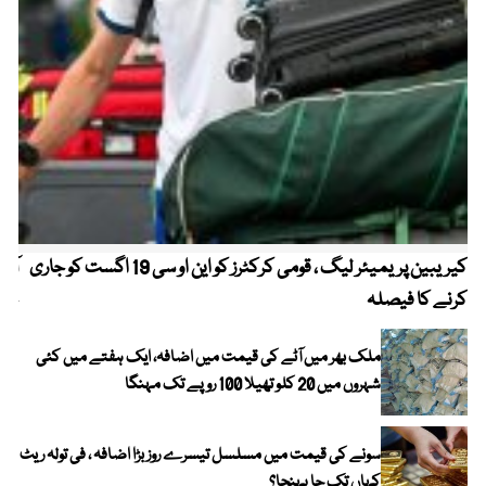
کیریبین پریمیئر لیگ ، قومی کرکٹرز کو این او سی 19 اگست کو جاری
آز
کرنے کا فیصلہ
چھی
ملک بھر میں آٹے کی قیمت میں اضافہ، ایک ہفتے میں کئی
شہروں میں 20 کلو تھیلا 100 روپے تک مہنگا
سونے کی قیمت میں مسلسل تیسرے روز بڑا اضافہ ، فی تولہ ریٹ
کہاں تک جا پہنچا؟