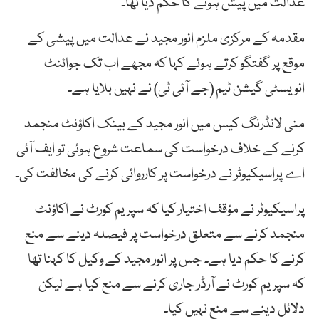
عدالت میں پیش ہونے کا حکم دیا تھا۔
مقدمہ کے مرکزی ملزم انور مجید نے عدالت میں پیشی کے
موقع پر گفتگو کرتے ہوئے کہا کہ مجھے اب تک جوائنٹ
انویسٹی گیشن ٹیم (جے آئی ٹی) نے نہیں بلایا ہے۔
منی لانڈرنگ کیس میں انور مجید کے بینک اکاؤنٹ منجمد
کرنے کے خلاف درخواست کی سماعت شروع ہوئی تو ایف آئی
اے پراسیکیوٹر نے درخواست پر کارروائی کرنے کی مخالفت کی۔
پراسیکیوٹر نے مؤقف اختیار کیا کہ سپریم کورٹ نے اکاؤنٹ
منجمد کرنے سے متعلق درخواست پر فیصلہ دینے سے منع
کرنے کا حکم دیا ہے۔ جس پر انور مجید کے وکیل کا کہنا تھا
کہ سپریم کورٹ نے آرڈر جاری کرنے سے منع کیا ہے لیکن
دلائل دینے سے منع نہیں کیا۔