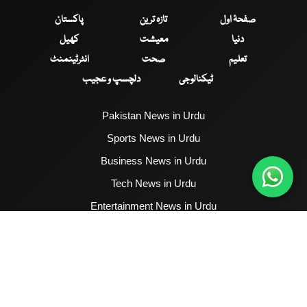
صفحۂ اول
تازہ ترین
پاکستان
دنیا
معیشت
کھیل
تعلیم
صحت
انٹرٹینمنٹ
ٹیکنالوجی
دلچسپ و عجیب
Pakistan News in Urdu
Sports News in Urdu
Business News in Urdu
Tech News in Urdu
Entertainment News in Urdu
Health News in Urdu
Hum News English