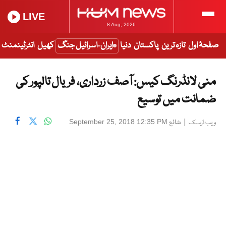
LIVE
8 Aug, 2026
صفحۂ اول
تازہ ترین
پاکستان
دنیا
ایران-اسرائیل جنگ
کھیل
انٹرٹینمنٹ
منی لانڈرنگ کیس: آصف زرداری، فریال تالپور کی
ضمانت میں توسیع
|
شائع
September 25, 2018 12:35 PM
ویب ڈیسک