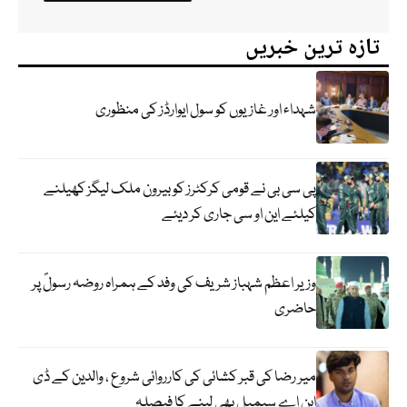
تازہ ترین خبریں
شہداء اور غازیوں کو سول ایوارڈز کی منظوری
پی سی بی نے قومی کرکٹرز کو بیرون ملک لیگز کھیلنے
کیلئے این او سی جاری کر دیئے
وزیر اعظم شہباز شریف کی وفد کے ہمراہ روضہ رسولؐ پر
حاضری
میر رضا کی قبر کشائی کی کارروائی شروع ، والدین کے ڈی
این اے سیمپل بھی لینے کا فیصلہ