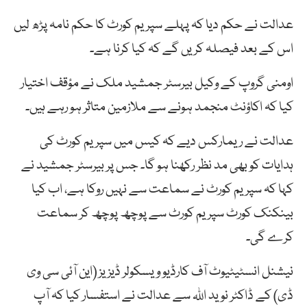
عدالت نے حکم دیا کہ پہلے سپریم کورٹ کا حکم نامہ پڑھ لیں
اس کے بعد فیصلہ کریں گے کہ کیا کرنا ہے۔
اومنی گروپ کے وکیل بیرسٹر جمشید ملک نے مؤقف اختیار
کیا کہ اکاؤنٹ منجمد ہونے سے ملازمین متاثر ہو رہے ہیں۔
عدالت نے ریمارکس دیے کہ کیس میں سپریم کورٹ کی
ہدایات کو بھی مد نظر رکھنا ہو گا۔ جس پر بیرسٹر جمشید نے
کہا کہ سپریم کورٹ نے سماعت سے نہیں روکا ہے، اب کیا
بینکنک کورٹ سپریم کورٹ سے پوچھ پوچھ کر سماعت
کرے گی۔
نیشنل انسٹیٹیوٹ آف کارڈیو ویسکولر ڈیزیز (این آئی سی وی
ڈی) کے ڈاکٹر نوید اللہ سے عدالت نے استفسار کیا کہ آپ