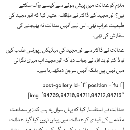
ملزم کو عدالت میں پیش ہونے سے کیسے روک سکتے
ہیں؟ انور مجید کے ڈاکٹر نے مؤقف اختیار کیا کہ انور مجید کی
طبعیت خراب تھی، اس لیے اُنہیں عدالت نہ بھیجنے کی
سفارش کی تھی۔
عدالت نے ڈاکٹر سے انور مجید کی میڈیکل رپورٹس طلب کیں
تو ڈاکٹر نوید اللہ نے جواب دیا کہ انور مجید اب میری نگرانی
میں نہیں ہیں بلکہ اُنہیں سرجن دیکھ رہا ہے۔
[post-gallery id=”1″ position =”full”
img=”84709,84710,84711,84712,84713″]
عدالت نے استفسار کیا کہ یہاں سوال یہ ہے کہ زیر سماعت
مقدمے کے قیدی کو عدالت میں پیش نہیں کیا گیا، عدالت