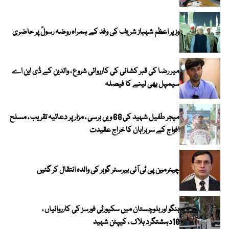
وزیر اعظم شہباز شریف کی وفد کے ہمراہ روضہ رسولؐ پر حاضری
میر رضا کی قبر کشائی کی کارروائی شروع ، والدین کے ڈی این اے
سیمپل بھی لینے کا فیصلہ
میجر طفیل شہید کی 68 ویں برسی ، مزار پر دعائیہ تقریب ، مسلح
افواج کے سربراہان کا خراج عقیدت
چیئرمین پی ٹی آئی بیرسٹر گوہر کی والدہ انتقال کر گئیں
ہنگو اور بلوچستان میں سکیورٹی فورسز کی کارروائیاں ،
10دہشتگرد ہلاک ، کیپٹن شہید