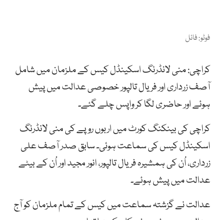
فوٹو: فائل
کراچی: منی لانڈرنگ اسکینڈل کیس کے ملزمان میں شامل
آصف زرداری اور فریال تالپور خصوصی عدالت میں پیش
ہوئے اور حاضری لگا کر واپس چلے گئے۔
کراچی کی بینکنگ کورٹ میں اربوں روپے کی منی لانڈرنگ
اسکینڈل کیس کی سماعت ہوئی۔ سابق صدر آصف علی
زرداری، اُن کی ہمشیرہ فریال تالپور، انور مجید اور اُن کے بیٹے
عدالت میں پیش ہوئے۔
عدالت نے گزشتہ سماعت میں کیس کے تمام ملزمان کو آج