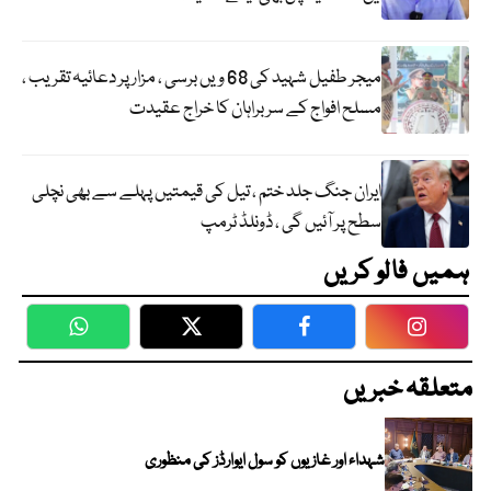
میجر طفیل شہید کی 68 ویں برسی ، مزار پر دعائیہ تقریب ،
مسلح افواج کے سربراہان کا خراج عقیدت
ایران جنگ جلد ختم ، تیل کی قیمتیں پہلے سے بھی نچلی
سطح پر آئیں گی ، ڈونلڈ ٹرمپ
ہمیں فالو کریں
WhatsApp
Twitter
Facebook
Faceboo
متعلقہ خبریں
شہداء اور غازیوں کو سول ایوارڈز کی منظوری