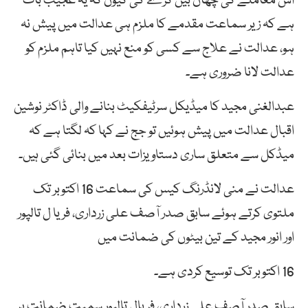
اس معاملے کی چھان بین کرے گی کیوں کہ یہ عجیب بات
ہے کہ زیر سماعت مقدمے کا ملزم ہی عدالت میں پیش نہ
ہو، عدالت نے علاج سے کسی کو منع نہیں کیا تاہم ملزم کو
عدالت لانا ضروری ہے۔
عبدالغنی مجید کا میڈیکل سرٹیفکیٹ بنانے والی ڈاکٹر نوشین
اقبال عدالت میں پیش ہوئیں تو جج نے کہا کہ لگتا ہے کہ
میڈکل سے متعلق ساری دستاویزات بعد میں بنائی گئی ہیں۔
عدالت نے منی لانڈرنگ کیس کی سماعت 16 اکتوبر تک
ملتوی کرتے ہوئے سابق صدر آصف علی زرداری، فریا ل تالپور
اور انور مجید کے تین بیٹوں کی ضمانت میں
16 اکتوبر تک توسیع کردی ہے۔
سابق صدر آصف علی زرداری، فریال تالپور سمیت ضمانت پر