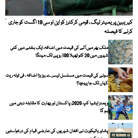
کیریبین پریمیئر لیگ ، قومی کرکٹرز کو این او سی 19 اگست کو جاری
آز
کرنے کا فیصلہ
چھی
ملک بھر میں آٹے کی قیمت میں اضافہ، ایک ہفتے میں کئی
شہروں میں 20 کلو تھیلا 100 روپے تک مہنگا
سونے کی قیمت میں مسلسل تیسرے روز بڑا اضافہ ، فی تولہ ریٹ
کہاں تک جا پہنچا؟
ویمنز ایشیا کپ 2026، پاکستان اور بھارت کا مقابلہ دبئی میں
ہو گا
پشاور ہائیکورٹ نے افغان شہریوں کی عارضی قیام کی درخواستیں