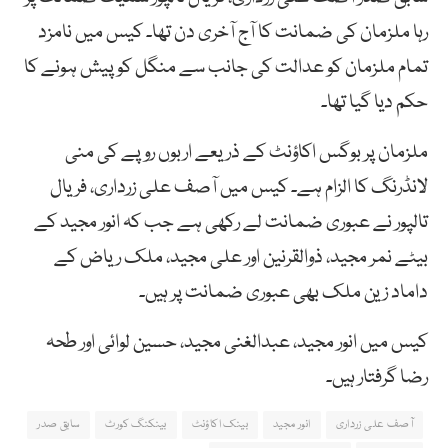
رہا ملزمان کی ضمانت کا آج آخری دن تھا۔ کیس میں نامزد
تمام ملزمان کو عدالت کی جانب سے منگل کو پیش ہونے کا
حکم دیا گیا تھا۔
ملزمان پر بوگس اکاؤنٹ کے ذریعے اربوں روپے کی منی
لانڈرنگ کا الزام ہے۔ کیس میں آصف علی زرداری، فریال
تالپور نے عبوری ضمانت لے رکھی ہے جب کہ انور مجید کے
بیٹے نمر مجید، ذوالقرنین اور علی مجید، ملک ریاض کے
داماد زین ملک بھی عبوری ضمانت پر ہیں۔
کیس میں انور مجید، عبدالغنی مجید، حسین لوائی اور طحہ
رضا گرفتار ہیں۔
آصف علی زرداری
انور مجید
بینک اکاؤنٹ
بینکنگ کورٹ
سابق صدر