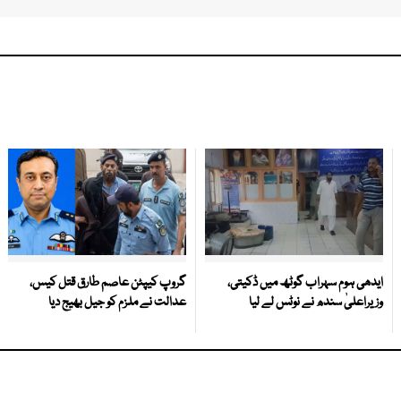
ایدھی ہوم سہراب گوٹھ میں ڈکیتی،
گروپ کیپٹن عاصم طارق قتل کیس،
وزیراعلیٰ سندھ نے نوٹس لے لیا
عدالت نے ملزم کو جیل بھیج دیا