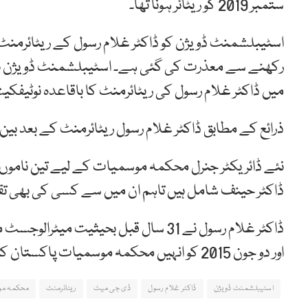
ستمبر 2019 کو ریٹائر ہونا تھا۔
اسٹیبلشمنٹ ڈویژن کو ڈاکٹر غلام رسول کے ریٹائرم
رکھنے سے معذرت کی گئی ہے۔ اسٹیبلشمنٹ ڈویژن نے اُن
میں ڈاکٹر غلام رسول کی ریٹائرمنٹ کا باقاعدہ نوٹیفکیش
ذرائع کے مطابق ڈاکٹر غلام رسول ریٹائرمنٹ کے بعد بین
نئے ڈائریکٹر جنرل محکمہ موسمیات کے لیے تین ناموں پ
ڈاکٹر حینف شامل ہیں تاہم ان میں سے کسی کی بھی تق
اور دو جون 2015 کو انہیں محکمہ موسمیات پاکستان کا ڈائریکٹر جنرل بنایا گیا تھا۔
اسٹیبلشمنٹ ڈویژن
ڈاکٹر غلام رسول
ڈی جی میٹ
ریٹائرمنٹ
محکمہ مو