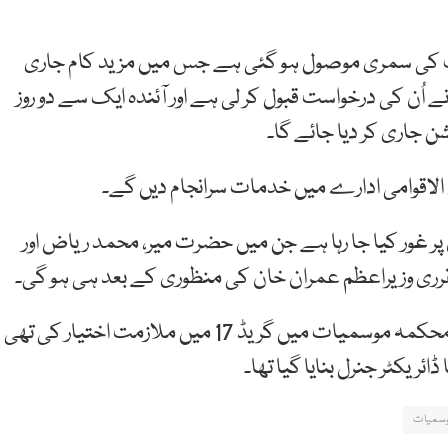
نٹ کی سمری موصول ہو گئی ہے جس میں مزید کام جاری
 کی درخواست قبول کر لی ہے اور آئندہ ایک سے دو روز
ن جاری کر دیا جائے گا۔
 الاقوامی ادارے میں خدمات سرانجام دیں گے۔
ر غور کیا جا رہا ہے جن میں حضرت میر، محمد ریاض اور
رری وزیراعظم عمران خان کی منظوری کے بعد ہی ہو گی۔
ڈاکٹر غلام رسول نے 31 سال قبل بحیثیت میٹرالوجسٹ محکمہ موسمیات میں گریڈ 17 میں ملازمت اختیار کی تھی
سمیات