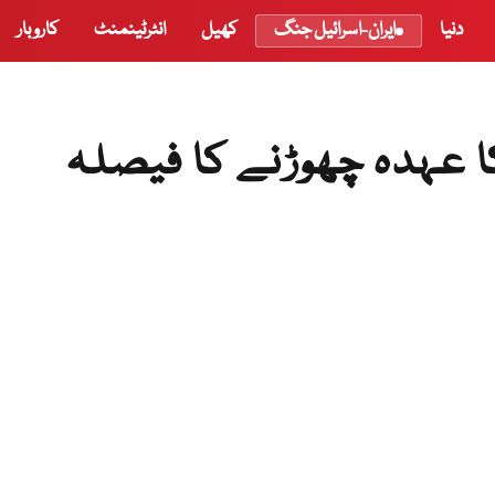
دنیا
ایران-اسرائیل جنگ
کھیل
انٹرٹینمنٹ
کاروبار
عہدہ چھوڑنے کا فیصلہ