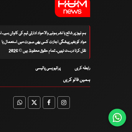
ہم نیوز پر شائع یا نشر ہونے والا مواد ادارتی ٹیم کی کاوش ہے۔ 
مواد کو بغیر پیشگی اجازت کسی بھی صورت میں استعمال یا
نقل کرنا درست نہیں۔ تمام حقوق محفوظ ہیں © 2026
رابطہ کریں
پرائیویسی پالیسی
ہمیں فالو کریں
WhatsApp
Twitter
Facebook
Facebook