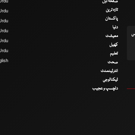
صفحۂ اول
Urdu
تازہ ترین
Urdu
پاکستان
Urdu
دنیا
Urdu
اس
معیشت
Urdu
کھیل
Urdu
تعلیم
lish
صحت
انٹرٹینمنٹ
ٹیکنالوجی
دلچسپ و عجیب