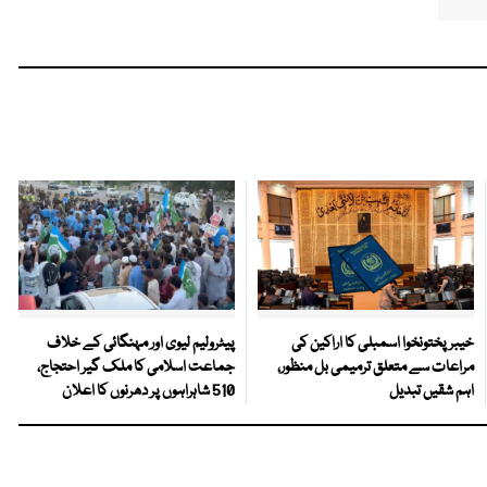
خیبرپختونخوا اسمبلی کا اراکین کی
پیٹرولیم لیوی اور مہنگائی کے خلاف
مراعات سے متعلق ترمیمی بل منظور،
جماعت اسلامی کا ملک گیر احتجاج،
اہم شقیں تبدیل
510 شاہراہوں پر دھرنوں کا اعلان