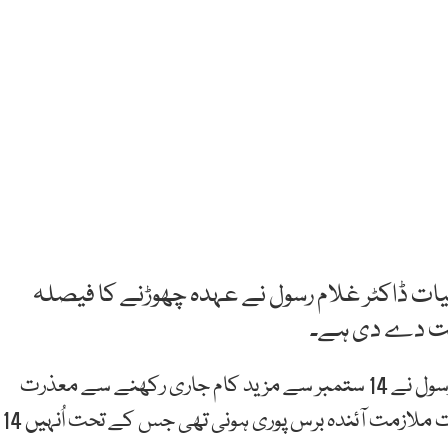
یات ڈاکٹر غلام رسول نے عہدہ چھوڑنے کا فیصلہ
است دے دی ہے۔
ذرائع کے مطابق ڈی جی محکمہ موسمیات ڈاکٹر غلام رسول نے 14 ستمبر سے مزید کام جاری رکھنے سے معذرت
کرتے ہوئے قبل از وقت ریٹائرمنٹ لے لی ہے۔ اُن کی مدت ملازمت آئندہ برس پوری ہونی تھی جس کے تحت اُنہیں 14