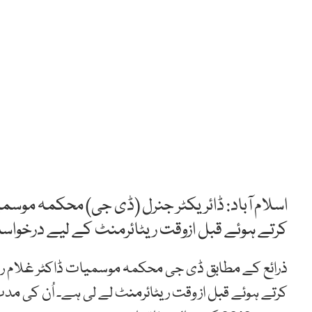
اسلام آباد: ڈائریکٹر جنرل (ڈی جی) محکمہ موسم
کرتے ہوئے قبل ازوقت ریٹائرمنٹ کے لیے درخو