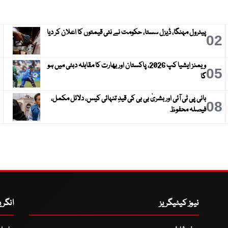
پیٹرول مہنگا، ڈیزل سستا، حکومت نے نئی قیمتوں کا اعلان کر دیا
3
02
ویمنز ایشیا کپ 2026، پاکستان اور بھارت کا مقابلہ دبئی میں ہو
6
05
گا
بانی پی ٹی آئی اور بشریٰ بی بی کی قیدِ تنہائی کیس، دلائل مکمل،
9
08
فیصلہ محفوظ
نیوز کیٹیگریز
انگر