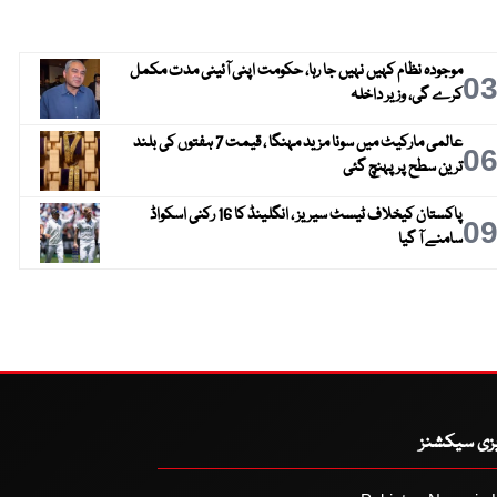
موجودہ نظام کہیں نہیں جا رہا، حکومت اپنی آئینی مدت مکمل
0
کرے گی، وزیر داخلہ
عالمی مارکیٹ میں سونا مزید مہنگا ، قیمت 7 ہفتوں کی بلند
0
ترین سطح پر پہنچ گئی
پاکستان کیخلاف ٹیسٹ سیریز ، انگلینڈ کا 16 رکنی اسکواڈ
0
سامنے آ گیا
یزی سیکشنز