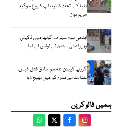
دنیا کے اتحاد کا نیا باب شروع ہوگیا،
مریم نواز
ایدھی ہوم سہراب گوٹھ میں ڈکیتی،
وزیراعلیٰ سندھ نے نوٹس لے لیا
گروپ کیپٹن عاصم طارق قتل کیس،
عدالت نے ملزم کو جیل بھیج دیا
ہمیں فالو کریں
WhatsApp
Twitter
Facebook
Facebook