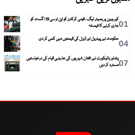
کیریبین پریمیئر لیگ ، قومی کرکٹرز کو این او سی 19 اگست کو
01
جاری کرنے کا فیصلہ
حکومت نے پیٹرول اور ڈیزل کی قیمتوں میں کمی کر دی
04
پشاور ہائیکورٹ نے افغان شہریوں کی عارضی قیام کی درخواستیں
07
مسترد کر دیں