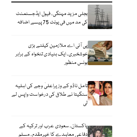
بجلی مزید مہنگی، فیول ایڈجسٹمنٹ
کی مد میں فی یونٹ 75 پیسے اضافہ
پی آئی اے ملازمین کیلئے بڑی
خوشخبری، ایک بنیادی تنخواہ کے برابر
بونس منظور
تامل ناڈو کے وزیراعلیٰ وجے کی اہلیہ
سنگیتا نے طلاق کی درخواست واپس لے
لی
پاکستان، سعودی عرب اور ترکیہ کے
دفاعی معاہدے کا خیرمقدم، مسلم