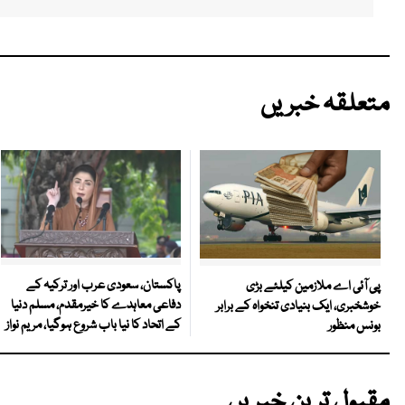
متعلقہ خبریں
پاکستان، سعودی عرب اور ترکیہ کے
پی آئی اے ملازمین کیلئے بڑی
دفاعی معاہدے کا خیرمقدم، مسلم دنیا
خوشخبری، ایک بنیادی تنخواہ کے برابر
کے اتحاد کا نیا باب شروع ہوگیا، مریم نواز
بونس منظور
مقبول ترین خبریں