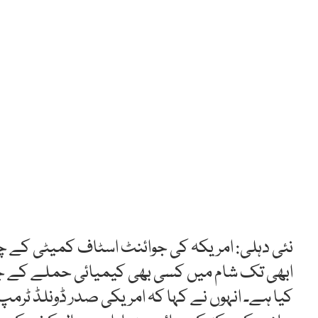
نئی دہلی: امریکہ کی جوائنٹ اسٹاف کمیٹی کے چی
ابھی تک شام میں کسی بھی کیمیائی حملے کے ج
کیا ہے۔ انہوں نے کہا کہ امریکی صدر ڈونلڈ ٹرم