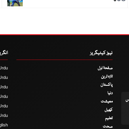
گا
نیوز کیٹیگریز
انگر
صفحۂ اول
Urdu
تازہ ترین
Urdu
پاکستان
Urdu
دنیا
Urdu
اس
معیشت
Urdu
کھیل
Urdu
تعلیم
lish
صحت