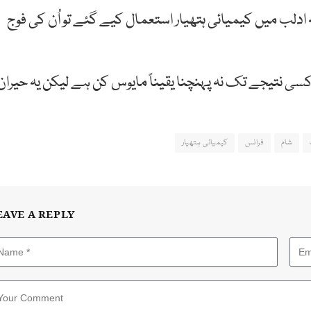
 ادلب میں کیمیائی ہتھیار استعمال کیے گئے تو اُن کی فوج
کسی نتیجے تک نہ پہنچنا یقیناً مایوس کن ہے لیکن یہ حیران
شام
فرانس
کیمیائی ہتھیار
EAVE A REPLY