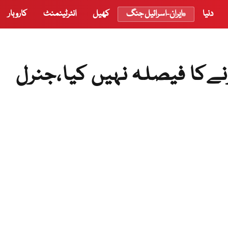
دنیا
ایران-اسرائیل جنگ
کھیل
انٹرٹینمنٹ
کاروبار
ےکا فیصلہ نہیں کیا،جنرل