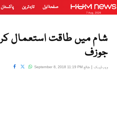
صفحۂ اول
تازہ ترین
پاکستان
7 Aug, 2026
شام میں طاقت استعمال کرن
جوزف
|
شائع
September 8, 2018 11:19 PM
ویب ڈیسک