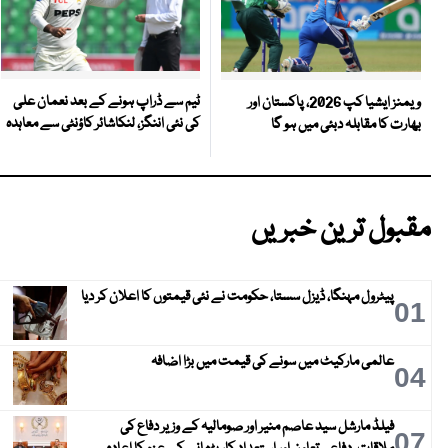
ٹیم سے ڈراپ ہونے کے بعد نعمان علی
ویمنز ایشیا کپ 2026، پاکستان اور
کی نئی اننگز، لنکاشائر کاؤنٹی سے معاہدہ
بھارت کا مقابلہ دبئی میں ہو گا
مقبول ترین خبریں
پیٹرول مہنگا، ڈیزل سستا، حکومت نے نئی قیمتوں کا اعلان کر دیا
01
عالمی مارکیٹ میں سونے کی قیمت میں بڑا اضافہ
04
فیلڈ مارشل سید عاصم منیر اور صومالیہ کے وزیر دفاع کی
07