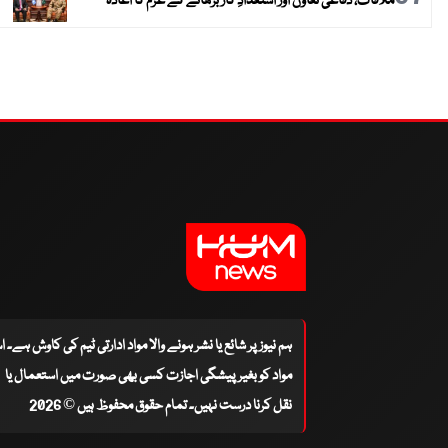
ملاقات، دفاعی تعاون اور استعدادِ کار بڑھانے کے عزم کا اعادہ
ہم نیوز پر شائع یا نشر ہونے والا مواد ادارتی ٹیم کی کاوش ہے۔ 
مواد کو بغیر پیشگی اجازت کسی بھی صورت میں استعمال یا
نقل کرنا درست نہیں۔ تمام حقوق محفوظ ہیں © 2026