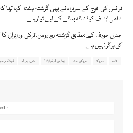
فرانس کی فوج کے سربراہ نے بھی گزشتہ ہفتہ کہا تھا کہ
شامی اہداف کو نشانہ بنانے کے لیے تیار ہے۔
جنرل جوزف کے مطابق گزشتہ روز روس، ترکی اور ایران کا 
کن ہرگز نہیں ہے۔
ادلب
امریکہ
امریکی صدر
بھارتی ذرائع ابلاغ
جنرل جوزف
ڈونلڈ ٹرمپ