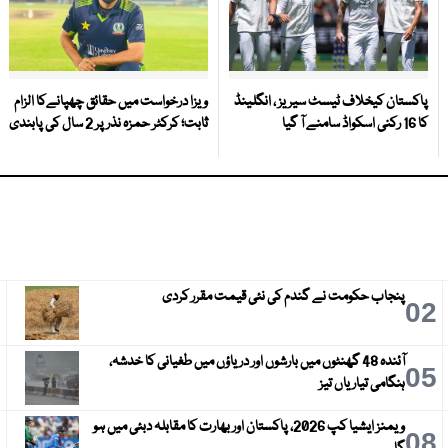
پاکستان کیخلاف ٹیسٹ سیریز ، انگلینڈ
ویزا درخواست میں حقائق چھپانےکا الزام
کا 16 رکنی اسکواڈ سامنے آ گیا
ثابت؛ کرکٹر حمزہ نذر پر 2 سال کی پابندی
پنجاب حکومت نے گندم کی نئی قیمت مقرر کردی
3
02
آئندہ 48 گھنٹوں میں بارشوں اور دریاؤں میں طغیانی کا خدشہ،
6
05
ہنگامی تیاریاں تیز
ویمنز ایشیا کپ 2026، پاکستان اور بھارت کا مقابلہ دبئی میں ہو
9
08