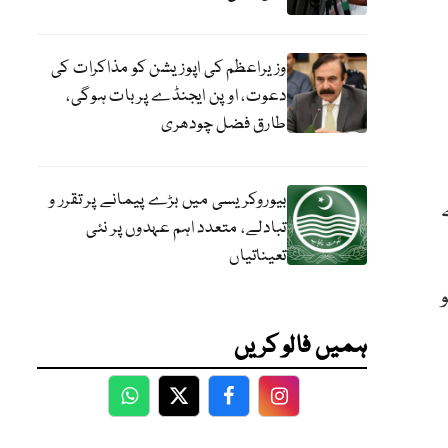
وزیراعظم کی اپوزیشن کو مذاکرات کی
دعوت، اوپن ایجنڈے پر بات ہوگی،
طارق فضل چودھری
بیوروکریسی میں بڑے پیمانے پر تقرر و
تبادلے، متعدد اہم عہدوں پر نئی
تعیناتیاں
ہمیں فالو کریں
WhatsApp
Twitter
Facebook
Facebook