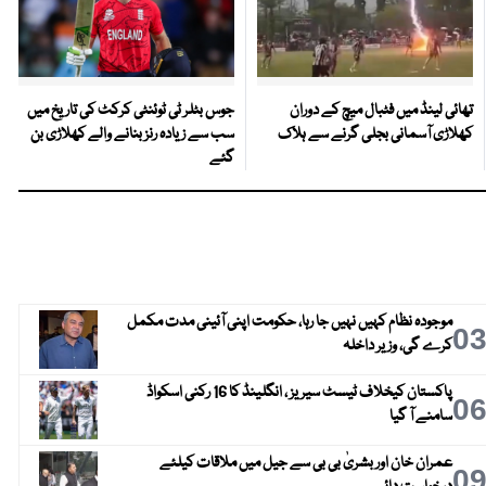
تھائی لینڈ میں فٹبال میچ کے دوران
جوس بٹلر ٹی ٹوئنٹی کرکٹ کی تاریخ میں
کھلاڑی آسمانی بجلی گرنے سے ہلاک
سب سے زیادہ رنز بنانے والے کھلاڑی بن
گئے
موجودہ نظام کہیں نہیں جا رہا، حکومت اپنی آئینی مدت مکمل
0
کرے گی، وزیر داخلہ
پاکستان کیخلاف ٹیسٹ سیریز ، انگلینڈ کا 16 رکنی اسکواڈ
0
سامنے آ گیا
عمران خان اور بشریٰ بی بی سے جیل میں ملاقات کیلئے
0