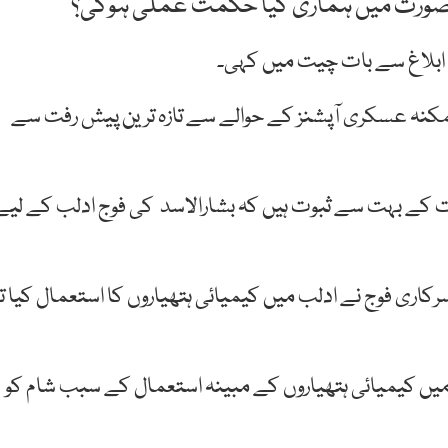
ی صورت میں ہماری کیا حکمت عملی ہوگی؟
ئع ابلاغ سے بات چیت میں کہی۔
 ممکنہ عسکری آپشنز کے حوالے سے تازہ ترین پیش رفت سے
بات کے بہت سے ثبوت ہیں کہ بشارالاسد کی فوج ادلب کے لیے
رکاری فوج نے ادلب میں کیمیائی ہتھیاروں کا استعمال کیا تو
ریکی صدر ڈونلڈ ٹرمپ نے اپریل 2017 اوراپریل 2018 میں کیمیائی ہتھیاروں کے مبینہ استعمال کے سبب شام کو