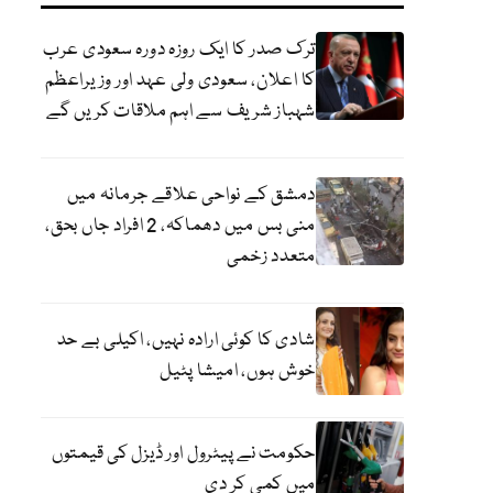
ترک صدر کا ایک روزہ دورہ سعودی عرب
کا اعلان، سعودی ولی عہد اور وزیراعظم
شہباز شریف سے اہم ملاقات کریں گے
دمشق کے نواحی علاقے جرمانہ میں
منی بس میں دھماکہ، 2 افراد جاں بحق،
متعدد زخمی
شادی کا کوئی ارادہ نہیں، اکیلی بے حد
خوش ہوں، امیشا پٹیل
حکومت نے پیٹرول اور ڈیزل کی قیمتوں
میں کمی کر دی