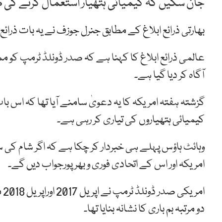
جان سکیں کہ کیمیائی ہتھیار استعمال کرنے ک
بھارتی ذرائع ابلاغ کے مطابق جنرل جوزف نے یہ بات ذرا
عالمی ذرائع ابلاغ کا کہنا ہے کہ صدر ڈونلڈ ٹرمپ کو
آگاہ کر دیا گیا ہے۔
گزشتہ ہفتہ امریکہ کا یہ دعویٰ سامنے آیا تھا کہ اس 
کیمیائی ہتھیاروں کی تیاری کر رہی ہے۔
وہائٹ ہاؤس پہلے ہی خبردار کر چکا ہے کہ اگر شام کی س
امریکہ اور اس کے اتحادی فوری و بھرپورجواب دیں گے۔
ام
دو مرتبہ بم باری کا نشانہ بنایا تھا۔