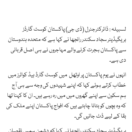
لسبیلہ : ڈائرکٹرجنرل (ڈی جی) پاکستان کوسٹ گارڈز
بریگیڈیئر سجاد سکندر رانجھا نے کہا ہے کہ متحدہ ہندوستان
سے پاکستان ہجرت کرنے والے مہاجروں نے ہی اصل قربانی
دی ہے۔
انہوں نے یوم پاکستان پر اوتھل میں کوسٹ گارڈ ہیڈ کواٹرز میں
خطاب کرتے ہوئے کہا کہ اپنے شہیدوں کی وجہ سے ہی آج
ہم سکون سے اپنے گھروں میں میں رہ رہے ہیں۔ ان کا کہنا تھا
کہ وہ بچوں کو بتانا چاہتے ہیں کہ افواج پاکستان اپنے ملک کی
بقا کے لیے ڈٹ جائیں گی۔
بریگیڈیئر سجاد سکندر رانجھا نے کہا کہ دشمن ہمیں نقصان