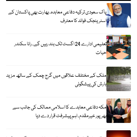
پاک سعودی ترکیہ دفاعی معاہدہ، بھارت بھی پاکستان کے
اسٹریٹجک فوائد کا معترف
تعلیمی ادارے 24 اگست تک بند رہیں گے، رانا سکندر
حیات
ملک کے مختلف علاقوں میں گرج چمک کے ساتھ مزید
بارش کی پیشگوئی
مکہ دفاعی معاہدے کا اسلامی ممالک کی جانب سے
بھرپور خیرمقدم، اہم پیشرفت قرار دے دیا