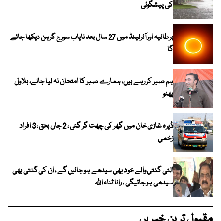
کی پیشگوئی
برطانیہ اور آئرلینڈ میں 27 سال بعد نایاب سورج گرہن دیکھا جائے
گا
ہم صبر کر رہے ہیں، ہمارے صبر کا امتحان نہ لیا جائے، بلاول
بھٹو
ڈیرہ غازی خان میں گھر کی چھت گر گئی ، 2 جاں بحق ، 3 افراد
زخمی
الٹی گنتی والے خود بھی سیدھے ہو جائیں گے ، ان کی گنتی بھی
سیدھی ہو جائیگی ، رانا ثناء اللہ
مقبول ترین خبریں