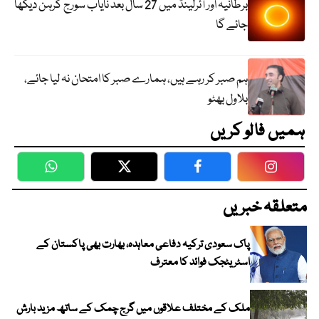
برطانیہ اور آئرلینڈ میں 27 سال بعد نایاب سورج گرہن دیکھا
جائے گا
ہم صبر کر رہے ہیں، ہمارے صبر کا امتحان نہ لیا جائے،
بلاول بھٹو
ہمیں فالو کریں
WhatsApp
Twitter
Facebook
Faceboo
متعلقہ خبریں
پاک سعودی ترکیہ دفاعی معاہدہ، بھارت بھی پاکستان کے
اسٹریٹجک فوائد کا معترف
ملک کے مختلف علاقوں میں گرج چمک کے ساتھ مزید بارش