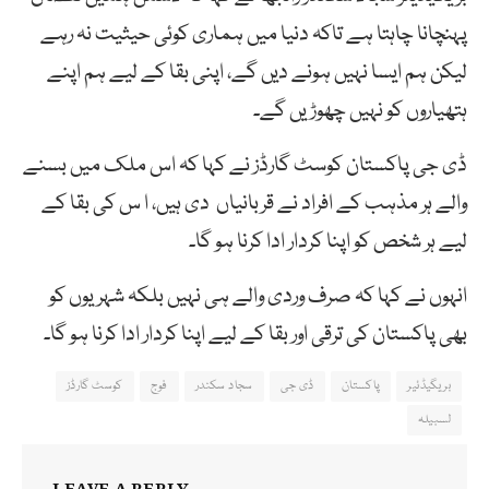
پہنچانا چاہتا ہے تاکہ دنیا میں ہماری کوئی حیثیت نہ رہے
لیکن ہم ایسا نہیں ہونے دیں گے، اپنی بقا کے لیے ہم اپنے
ہتھیاروں کو نہیں چھوڑیں گے۔
ڈی جی پاکستان کوسٹ گارڈز نے کہا کہ اس ملک میں بسنے
والے ہر مذہب کے افراد نے قربانیاں دی ہیں، ا س کی بقا کے
لیے ہر شخص کو اپنا کردار ادا کرنا ہو گا۔
انہوں نے کہا کہ صرف وردی والے ہی نہیں بلکہ شہریوں کو
بھی پاکستان کی ترقی اور بقا کے لیے اپنا کردار ادا کرنا ہو گا۔
بریگیڈئیر
پاکستان
ڈی جی
سجاد سکندر
فوج
کوسٹ گارڈز
لسبیلہ