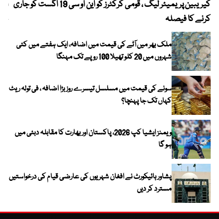
کیریبین پریمیئر لیگ ، قومی کرکٹرز کو این او سی 19 اگست کو جاری
آز
کرنے کا فیصلہ
چھی
ملک بھر میں آٹے کی قیمت میں اضافہ، ایک ہفتے میں کئی
شہروں میں 20 کلو تھیلا 100 روپے تک مہنگا
سونے کی قیمت میں مسلسل تیسرے روز بڑا اضافہ ، فی تولہ ریٹ
کہاں تک جا پہنچا؟
ویمنز ایشیا کپ 2026، پاکستان اور بھارت کا مقابلہ دبئی میں
ہو گا
پشاور ہائیکورٹ نے افغان شہریوں کی عارضی قیام کی درخواستیں
مسترد کر دیں