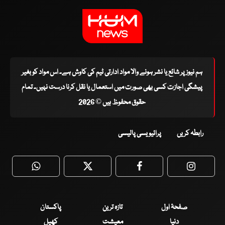
ہم نیوز پر شائع یا نشر ہونے والا مواد ادارتی ٹیم کی کاوش ہے۔ اس مواد کو بغیر
پیشگی اجازت کسی بھی صورت میں استعمال یا نقل کرنا درست نہیں۔ تمام
حقوق محفوظ ہیں © 2026
رابطہ کریں
پرائیویسی پالیسی
WhatsApp
Twitter
Facebook
Faceboo
صفحۂ اول
تازہ ترین
پاکستان
دنیا
معیشت
کھیل