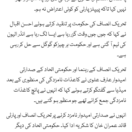
نہیں کیا تاکہ پیپلز پارٹی کو کوئی اعتراض نہ ہو۔
تحریک انصاف کی حکومت پر تنقید کرتے ہوئے احسن اقبال
نے کہا کہ جوں جوں وقت گزر رہا ہے ایسا لگ رہا ہے انڈر الیون
کی ٹیم آ گئی ہے اور حکومت ہر چیزکو گوگل سے حل کر رہی
ہے۔
تحریک انصاف کے رہنما اور حکومتی اتحاد کے صدارتی
امیدوار عارف علوی نے کاعذات نامزدگی کی منظوری کے بعد
میڈیا سے گفتگو کرتے ہوئے کہا کہ انہوں نے پانچ کاغذات
نامزدگی جمع کرائے تھے جو منظور ہو گئے ہیں۔
انہوں نے صدارتی امیدوار نامزد کرنے پر تحریک انصاف اورپارٹی
قائد عمران خان کا شکریہ ادا کیا۔ حکومتی اتحاد کی دیگر