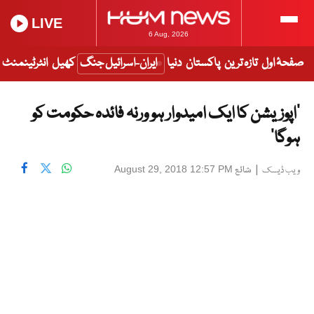
LIVE
6 Aug, 2026
صفحۂ اول
تازہ ترین
پاکستان
دنیا
ایران-اسرائیل جنگ
کھیل
انٹرٹینمنٹ
’اپوزیشن کا ایک امیدوار ہو ورنہ فائدہ حکومت کو
ہوگا‘
|
شائع
August 29, 2018 12:57 PM
ویب ڈیسک