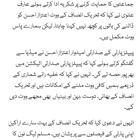
جماعتوں کا حمایت کرنے پر شکریہ ادا کرتے ہوئے عارف
علوی نے کہا کہ تحریک انصاف کے ووٹ اعتزاز احسن کو
ڈالنے کی باتوں پر کچھ نہیں کہنا چاہتا، لیکن ہمارے پاس
ووٹ مکمل ہیں۔
پیپلزپارٹی کے صدارتی امیدوار اعتزاز احسن نے میڈیا سے
گفتگو کرتے ہوئے کہا کہ پیپلز پارٹی صدارتی الیکشن میں
بھرپور حصہ لے گی۔ انہوں نے کہا کہ خفیہ رائے شماری کے
ذریعے ہمیں کافی ووٹ ملنے کے امکانات ہیں اور تحریک
انصاف کے بھائی، دوست ،بہن اور بیٹیاں بھی مجھے ووٹ دیں
گے۔
انہوں نے دعوی کیا کہ تحریک انصاف کے بہت سارے اراکین
اپنی پارٹی کے فیصلوں سے پریشان ہیں۔ مسلم لیگ نون کا