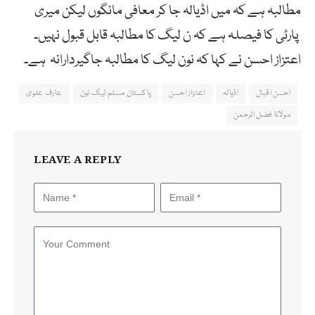
مطالبہ ہے کہ میں اڈیالہ جا کر معافی مانگوں لیکن میری
پارٹی کا فیصلہ ہے کہ ن لیگ کا مطالبہ قابل قبول نہیں۔
اعتزاز احسن نے کہا کہ نون لیگ کا مطالبہ جاگیردارانہ ہے۔
احسن اقبال
اڈیالہ
اعتزاز احسن
پاکستان مسلم لیگ نون
عارف علوی
مولانا فضل الرحمن
LEAVE A REPLY