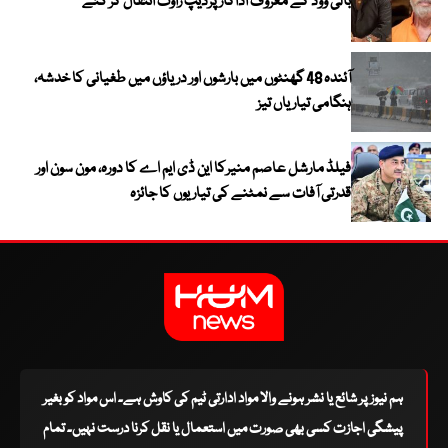
بالی ووڈ کے معروف اداکار پردیپ راوت انتقال کر گئے
آئندہ 48 گھنٹوں میں بارشوں اور دریاؤں میں طغیانی کا خدشہ،
ہنگامی تیاریاں تیز
فیلڈ مارشل عاصم منیرکا این ڈی ایم اے کا دورہ، مون سون اور
قدرتی آفات سے نمٹنے کی تیاریوں کا جائزہ
ہم نیوز پر شائع یا نشر ہونے والا مواد ادارتی ٹیم کی کاوش ہے۔ اس مواد کو بغیر
پیشگی اجازت کسی بھی صورت میں استعمال یا نقل کرنا درست نہیں۔ تمام