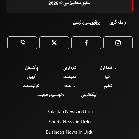
حقوق محفوظ ہیں © 2026
رابطہ کریں
پرائیویسی پالیسی
WhatsApp
Twitter
Facebook
Faceboo
صفحۂ اول
تازہ ترین
پاکستان
دنیا
معیشت
کھیل
تعلیم
صحت
انٹرٹینمنٹ
ٹیکنالوجی
دلچسپ و عجیب
Pakistan News in Urdu
Sports News in Urdu
Business News in Urdu