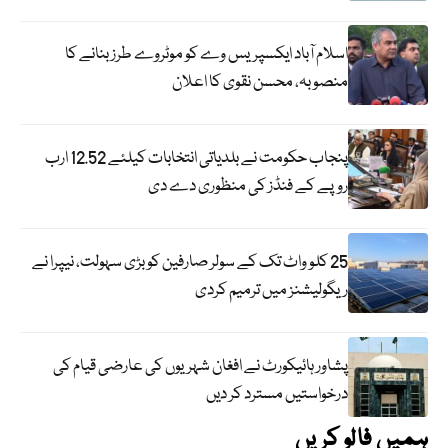
اسلام آباد ایکسپریس وے کو موٹروے طرز بنانے کا
منصوبہ، محسن نقوی کا اعلان
پنجاب حکومت نے بلدیاتی انتخابات کیلئے 12.52 ارب
روپے کے فنڈز کی منظوری دے دی
25 کلو واٹ تک کے سولر صارفین کو بڑی سہولت، نیپرا نے
ریگولیشنز میں ترمیم کردی
پشاور ہائیکورٹ نے افغان شہریوں کی عارضی قیام کی
درخواستیں مسترد کر دیں
ہمیں فالو کریں