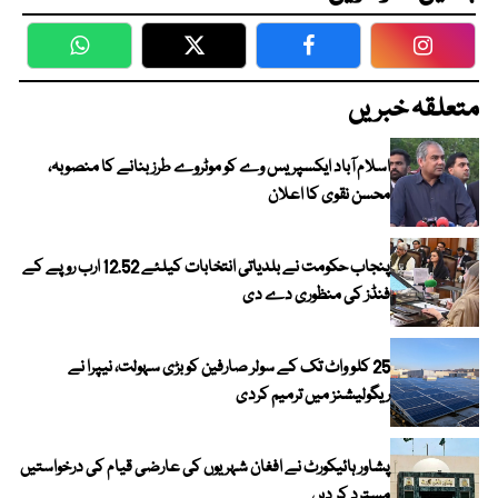
WhatsApp
Twitter
Facebook
Faceboo
متعلقہ خبریں
اسلام آباد ایکسپریس وے کو موٹروے طرز بنانے کا منصوبہ،
محسن نقوی کا اعلان
پنجاب حکومت نے بلدیاتی انتخابات کیلئے 12.52 ارب روپے کے
فنڈز کی منظوری دے دی
25 کلو واٹ تک کے سولر صارفین کو بڑی سہولت، نیپرا نے
ریگولیشنز میں ترمیم کردی
پشاور ہائیکورٹ نے افغان شہریوں کی عارضی قیام کی درخواستیں
مسترد کر دیں