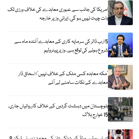
امریکا کی جانب سے عبوری معاہدے کی خلاف ورزی تک
بات چیت نہیں ہو گی، ایرانی وزیر خارجہ
5 ارب ڈالر کی سرمایہ کاری کے معاہدے آئندہ ماہ سے
شروع ہونے کی توقع ہے، وزیر پیٹرولیم
‘مکہ معاہدہ کسی ملک کے خلاف نہیں’؛ اسحاق ڈار
معاہدے کے نکات سامنے لے آئے
بلوچستان میں دہشت گردوں کے خلاف کارروائیاں جاری،
15 خوارج ہلاک
ای اسپورٹس ورلڈ کپ؛ پاکستان کے محمد زبیر نے ٹیکن 8