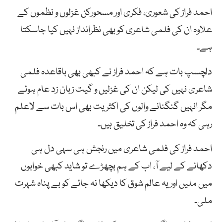
احمد فراز کی شعوری، فکری اور مسحورکن غزلوں و نظموں کے
علاوہ ان کی فلمی شاعری کو بھی نظرانداز نہیں کیا جاسکتا
ہے۔
دلچسپ بات ہے کہ احمد فراز نے کبھی بھی باقاعدہ فلمی
شاعری نہیں کی لیکن ان کی غزلیں و گیت زبان زد عام ہوئے
مگر انہیں گنگنانے والوں کی اکثریت بھی اس بات سے لاعلم
رہی کہ وہ احمد فراز کی تخلیق ہیں۔
احمد فراز کی فلمی شاعری میں رنجش ہی سہی دل ہی
دکھانے کے لیے آ، اب کے ہم بچھڑے تو شاید کبھی خوابوں
میں ملیں اور یہ عالم شوق کا دیکھا نہ جائے کو بے پناہ شہرت
ملی۔