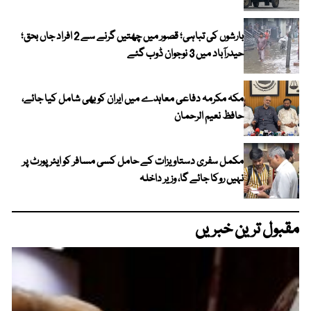
بارشوں کی تباہی؛ قصور میں چھتیں گرنے سے 2 افراد جاں بحق؛
حیدرآباد میں 3 نوجوان ڈوب گئے
مکہ مکرمہ دفاعی معاہدے میں ایران کو بھی شامل کیا جائے،
حافظ نعیم الرحمان
مکمل سفری دستاویزات کے حامل کسی مسافر کو ایئرپورٹ پر
نہیں روکا جائے گا، وزیر داخلہ
مقبول ترین خبریں