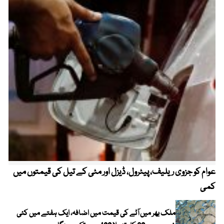
عوام کو جزوی ریلیف، پیٹرول، ڈیزل اور مٹی کے تیل کی قیمتوں میں
4 روز میں سونے کی قیمت میں بڑا اضافہ
کمی
ملک بھر میں آٹے کی قیمت میں اضافہ، ایک ہفتے میں کئی