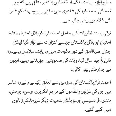
ساز و آواز سے منسلک اساتذہ اس بات پر متفق ہیں کہ جو
نغمگی احمد فراز کی شاعری میں ملتی ہے وہ بہت کم شعرا
کے کلام میں پائی جاتی ہے۔
ترقی پسند نظریات کے حامل احمد فراز کو ہلال امتیاز، ستارہ
امتیاز، اور ہلال پاکستان جیسے اعزازات سے نوازا گیا لیکن
جنرل ضیاالحق کے دور حکومت میں وہ پابند سلاسل رہے۔ وہ
تقریباً چھ سال قید و بند کی صعوبتیں جھیلتے رہے۔ انہوں
نے جلاوطنی بھی کاٹی۔
احمد فراز پاکستان کی سرزمین سے تعلق رکھنے والے وہ شاعر
ہیں جن کی غزلوں و نظموں کے تراجم انگریزی، روسی، جرمنی،
ہندی، فرانسیسی اورسویڈش سمیت دیگر غیرملکی زبانوں
میں کیے گئے۔