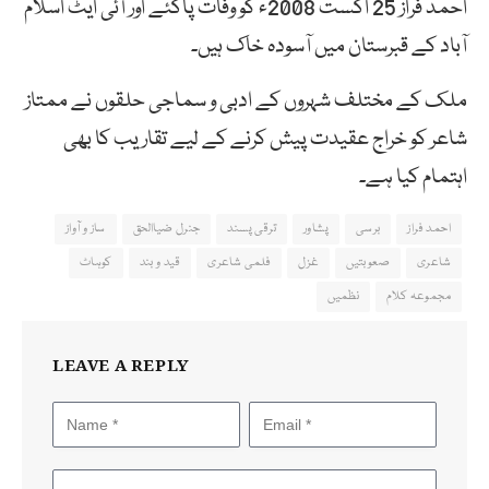
احمد فراز 25 اگست 2008ء کو وفات پاگئے اور آئی ایٹ اسلام
آباد کے قبرستان میں آسودہ خاک ہیں۔
ملک کے مختلف شہروں کے ادبی و سماجی حلقوں نے ممتاز
شاعر کو خراج عقیدت پیش کرنے کے لیے تقاریب کا بھی
اہتمام کیا ہے۔
احمد فراز
برسی
پشاور
ترقی پسند
جنرل ضیاالحق
ساز و آواز
شاعری
صعوبتیں
غزل
فلمی شاعری
قید و بند
کوہاٹ
مجموعہ کلام
نظمیں
LEAVE A REPLY