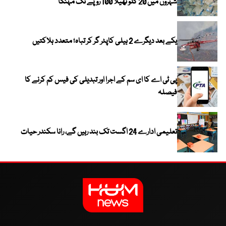
شہروں میں 20 کلو تھیلا 100 روپے تک مہنگا
یکے بعد دیگرے 2 ہیلی کاپٹر گر کر تباہ؛ متعدد ہلاکتیں
پی ٹی اے کا ای سم کے اجرا اور تبدیلی کی فیس کم کرنے کا
فیصلہ
تعلیمی ادارے 24 اگست تک بند رہیں گے، رانا سکندر حیات