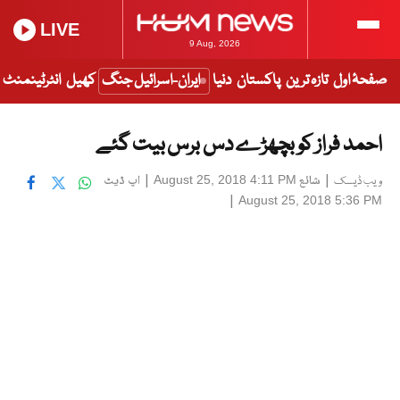
LIVE
9 Aug, 2026
صفحۂ اول
تازہ ترین
پاکستان
دنیا
ایران-اسرائیل جنگ
کھیل
انٹرٹینمنٹ
احمد فراز کو بچھڑے دس برس بیت گئے
|
شائع
|
اپ ڈیٹ
August 25, 2018 4:11 PM
ویب ڈیسک
|
August 25, 2018 5:36 PM