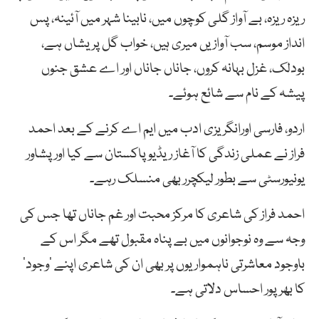
ریزہ ریزہ، بے آواز گلی کوچوں میں، نابینا شہر میں آئینہ، پس
انداز موسم، سب آوازیں میری ہیں، خواب گل پریشاں ہے،
بودلک، غزل بہانہ کروں، جاناں جاناں اور اے عشق جنوں
پیشہ کے نام سے شائع ہوئے۔
اردو، فارسی اورانگریزی ادب میں ایم اے کرنے کے بعد احمد
فراز نے عملی زندگی کا آغاز ریڈیو پاکستان سے کیا اور پشاور
یونیورسٹی سے بطور لیکچرر بھی منسلک رہے۔
احمد فراز کی شاعری کا مرکز محبت اور غم جاناں تھا جس کی
وجہ سے وہ نوجوانوں میں بے پناہ مقبول تھے مگر اس کے
باوجود معاشرتی ناہمواریوں پر بھی ان کی شاعری اپنے ’وجود‘
کا بھرپور احساس دلاتی ہے۔