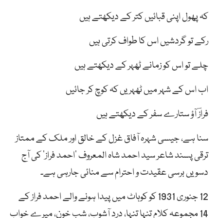
کہ پھول اپنی قبائیں کتر کے دیکھتے ہیں
رکے تو گردشیں اس کا طواف کرتی ہیں
چلے تو اس کو زمانے ٹھہر کے دیکھتے ہیں
اب اس کے شہر میں ٹھہریں کہ کوچ کر جائیں
فرازؔ آؤ ستارے سفر کے دیکھتے ہیں
سنا ہے، جیسی شہرہ آفاق غزل کے خالق اور ملک کے ممتاز
ترقی پسند شاعر سید احمد شاہ المعروف ’احمد فراز‘ کی آج
دسویں برسی عقیدت و احترام سے منائی جارہی ہے۔
12 جنوری 1931 کو کوہاٹ میں پیدا ہونے والے احمد فراز کے
14 مجموعہ کلام تنہا تنہا، درد آشوب، شب خون، میرے خواب