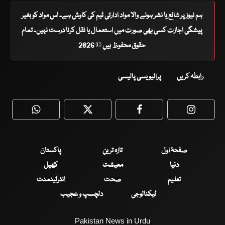
ہم نیوز پر شائع یا نشر ہونے والا مواد ادارتی ٹیم کی کاوش ہے۔ اس مواد کو بغیر
پیشگی اجازت کسی بھی صورت میں استعمال یا نقل کرنا درست نہیں۔ تمام
حقوق محفوظ ہیں © 2026
رابطہ کریں
پرائیویسی پالیسی
WhatsApp
Twitter
Facebook
Faceboo
صفحۂ اول
تازہ ترین
پاکستان
دنیا
معیشت
کھیل
تعلیم
صحت
انٹرٹینمنٹ
ٹیکنالوجی
دلچسپ و عجیب
Pakistan News in Urdu