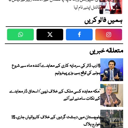
ٹائٹل اپنے نام لیا
ہمیں فالو کریں
WhatsApp
Twitter
Facebook
Faceboo
متعلقہ خبریں
5 ارب ڈالر کی سرمایہ کاری کے معاہدے آئندہ ماہ سے شروع
ہونے کی توقع ہے، وزیر پیٹرولیم
‘مکہ معاہدہ کسی ملک کے خلاف نہیں’؛ اسحاق ڈار معاہدے
کے نکات سامنے لے آئے
بلوچستان میں دہشت گردوں کے خلاف کارروائیاں جاری، 15
خوارج ہلاک