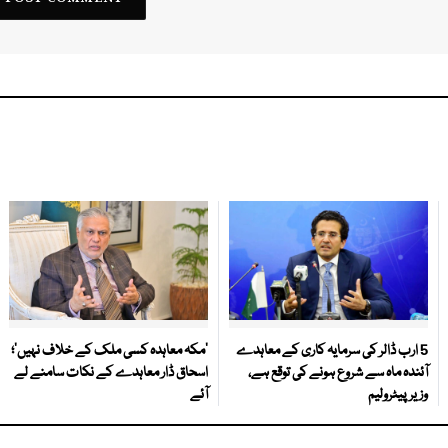
5 ارب ڈالر کی سرمایہ کاری کے معاہدے
‘مکہ معاہدہ کسی ملک کے خلاف نہیں’؛
آئندہ ماہ سے شروع ہونے کی توقع ہے،
اسحاق ڈار معاہدے کے نکات سامنے لے
وزیر پیٹرولیم
آئے