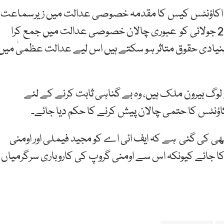
 اکاؤنٹس کیس کا مقدمہ خصوصی عدالت میں زیرسماعت
ہے، وفاقی تحقیقاتی ادارہ (ایف ائی اے) اس کیس میں 21 جولائی کو عبوری چالان خصوصی عدالت میں جمع کرا
 بنیادی حقوق متاثر ہو سکتے ہیں اس لیے عدالت عظمیٰ میں
لوگ بیرون ملک ہیں، وہ بے گناہی ثابت کرنے کے لئے
اؤنٹس کا حتمی چالان پیش کرنے کا حکم دیا جائے۔
ی کی گئی ہے کہ ایف ائی اے کو مجید فیملی اور اومنی
کا جائے کیونکہ اس سے اومنی گروپ کی کاروباری سرگرمیاں