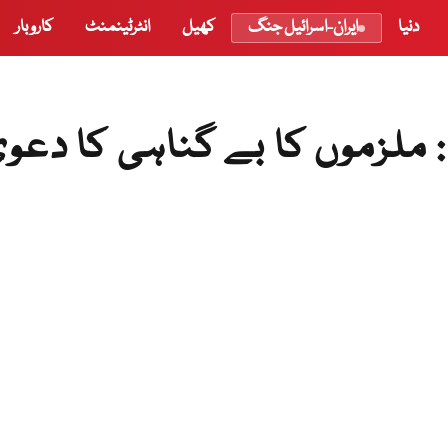
دنیا
ایران-اسرائیل جنگ
کھیل
انٹرٹینمنٹ
کاروبار
ملزموں کا بے گناہی کا دعو