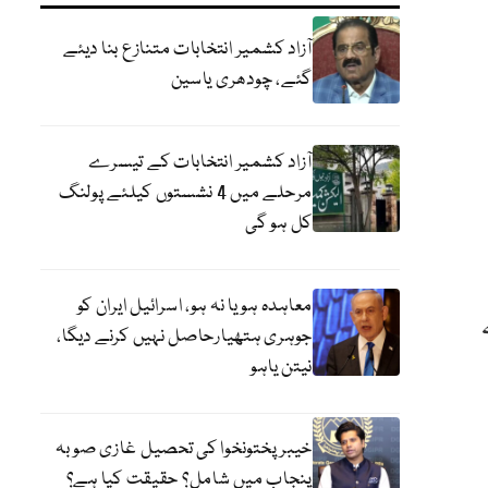
آزاد کشمیر انتخابات متنازع بنا دیئے
گئے، چودھری یاسین
آزاد کشمیر انتخابات کے تیسرے
مرحلے میں 4 نشستوں کیلئے پولنگ
کل ہو گی
معاہدہ ہو یا نہ ہو، اسرائیل ایران کو
جوہری ہتھیارحاصل نہیں کرنے دیگا،
نیتن یاہو
خیبر پختونخوا کی تحصیل غازی صوبہ
پنجاب میں شامل؟ حقیقت کیا ہے؟