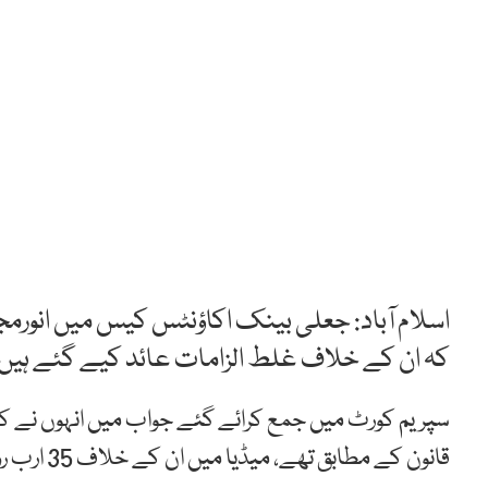
اسلام آباد: جعلی بینک اکاؤنٹس کیس میں انورمج
کہ ان کے خلاف غلط الزامات عائد کیے گئے ہیں، ا
سپریم کورٹ میں جمع کرائے گئے جواب میں انہوں نے کہ
قانون کے مطابق تھے، میڈیا میں ان کے خلاف 35 ارب روپے کے فراڈ کی غلط خبریں چلائی جا رہی ہیں۔