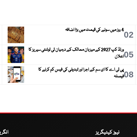
4 روز میں سونے کی قیمت میں بڑا اضافہ
3
02
ورلڈ کپ 2027 کے میزبان ممالک کے درمیان ٹی ٹوئنٹی سیریز کا
6
05
اعلان
پی ٹی اے کا ای سم کے اجرا اور تبدیلی کی فیس کم کرنے کا
9
08
فیصلہ
نیوز کیٹیگریز
انگر