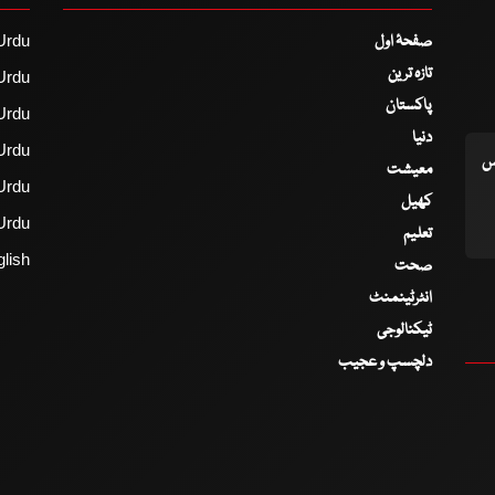
صفحۂ اول
Urdu
تازہ ترین
Urdu
پاکستان
Urdu
دنیا
Urdu
اس
معیشت
Urdu
کھیل
Urdu
تعلیم
lish
صحت
انٹرٹینمنٹ
ٹیکنالوجی
دلچسپ و عجیب