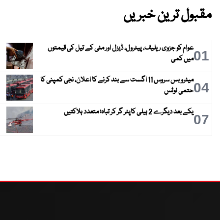
مقبول ترین خبریں
عوام کو جزوی ریلیف، پیٹرول، ڈیزل اور مٹی کے تیل کی قیمتوں
01
میں کمی
میٹرو بس سروس 11 اگست سے بند کرنے کا اعلان، نجی کمپنی کا
04
حتمی نوٹس
یکے بعد دیگرے 2 ہیلی کاپٹر گر کر تباہ؛ متعدد ہلاکتیں
07