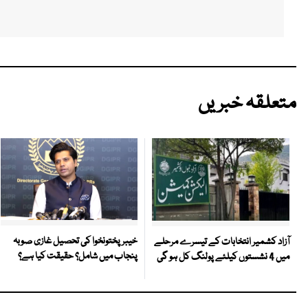
متعلقہ خبریں
خیبر پختونخوا کی تحصیل غازی صوبہ
آزاد کشمیر انتخابات کے تیسرے مرحلے
پنجاب میں شامل؟ حقیقت کیا ہے؟
میں 4 نشستوں کیلئے پولنگ کل ہو گی