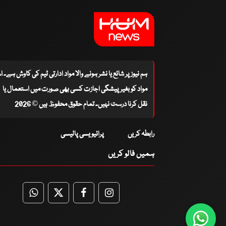
ہم نیوز پر شائع یا نشر ہونے والا مواد ادارتی ٹیم کی کاوش ہے۔ 
مواد کو بغیر پیشگی اجازت کسی بھی صورت میں استعمال یا
نقل کرنا درست نہیں۔ تمام حقوق محفوظ ہیں © 2026
رابطہ کریں
پرائیویسی پالیسی
ہمیں فالو کریں
WhatsApp
Twitter
Facebook
Facebook