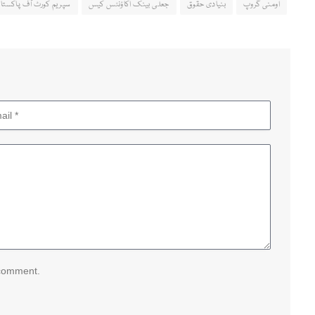
اومنی گروپ
بنیادی حقوق
جعلی بینک اکاؤنٹس کیس
سپریم کورٹ آف پاکستا
 comment.