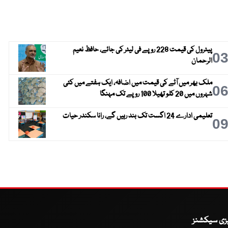
پیٹرول کی قیمت 228 روپے فی لیٹر کی جائے، حافظ نعیم
0
الرحمان
ملک بھر میں آٹے کی قیمت میں اضافہ، ایک ہفتے میں کئی
0
شہروں میں 20 کلو تھیلا 100 روپے تک مہنگا
تعلیمی ادارے 24 اگست تک بند رہیں گے، رانا سکندر حیات
0
یزی سیکشنز