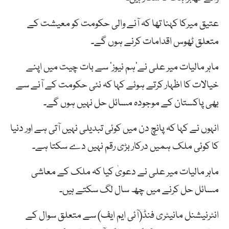
عتیق میرکا کہنا تھا کہ آنے والی حکومت کو معیشت کے
متعلق ٹھوس اقدامات کرنے ہوں گے۔
ماہر مالیات میر علی نے’ہم نیوز‘ سے بات چیت میں اپنے
خیالات کا اظہار کرتے ہوئے کہا کہ نئی حکومت کے آنے سے
بھی پاکستان کے موجودہ مسائل حل نہیں ہوں گے۔
انہوں نے کہا کہ پانچ دن میں کوئی تبدیلی نہیں آتی ہے اور دنیا
کا کوئی ملک ہمیں درکار بڑی رقم نہیں دے سکتا ہے۔
ماہر مالیات میر علی نے دعویٰ کیا کہ ملک کے معاشی
مسائل حل کرنے میں چھ سال لگ سکتے ہیں۔
انٹرنیشنل مانیٹری فنڈ(آئی ایم ایف) سے متعلق سوال کے