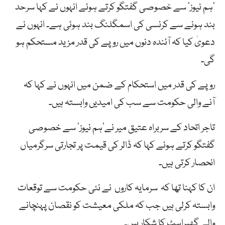
’ہم نیوز‘ سے خصوصی گفتگو کرتے ہوئے انہوں نے کہا سرحد
بند ہونے سے کرنسی کی اسمگلنگ بند ہوئی ہے۔ انہوں نے
دعویٰ کیا کہ آئندہ دنوں میں روپے کی قدر مزید مستحکم ہو
گی۔
روپے کی قدر میں استحکام کے ضمن میں انہوں نے کہا کہ
آنے والی حکومت سے سب کی امیدیں وابستہ ہیں۔
تاجر اتحاد کے سربراہ عتیق میر نے’ہم نیوز‘ سے خصوصی
گفتگو کرتے ہوئے کہا کہ ڈالر کی قیمت پر تجارتی سرگرمیاں
انحصار کرتی ہیں۔
ان کا کہنا تھا کہ سرمایہ کاروں نے نئی حکومت سے توقعات
وابستہ کرلی ہیں جب کہ ملکی معیشت کو نقصان پہنچانے
والے گھبراہٹ کا شکار ہیں۔