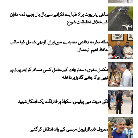
سڈنی ایئرپورٹ پر 2 طیارے ٹکرانے سے بال بال بچے، ذمہ داران
کے خلاف تحقیقات شروع
مکہ مکرمہ دفاعی معاہدے میں ایران کو بھی شامل کیا جائے،
حافظ نعیم الرحمان
مکمل سفری دستاویزات کے حامل کسی مسافر کو ایئرپورٹ پر
نہیں روکا جائے گا، وزیر داخلہ
لکی مروت میں پولیس اسکواڈ پر فائرنگ، ایک اہلکار شہید
معروف فٹبالر لیونل میسی کے والد انتقال کر گئے