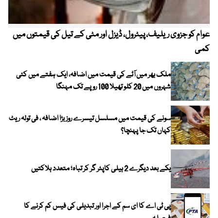
عوام کو جزوی ریلیف، پیٹرول، ڈیزل اور مٹی کے تیل کی قیمتوں میں
4 روز میں سونے کی قیمت میں بڑا اضافہ
کمی
ملک بھر میں آٹے کی قیمت میں اضافہ، ایک ہفتے میں کئی
شہروں میں 20 کلو تھیلا 100 روپے تک مہنگا
سونے کی قیمت میں مسلسل تیسرے روز بڑا اضافہ ، فی تولہ ریٹ
کہاں تک جا پہنچا؟
یکے بعد دیگرے 2 ہیلی کاپٹر گر کر تباہ؛ متعدد ہلاکتیں
پی ٹی اے کا ای سم کے اجرا اور تبدیلی کی فیس کم کرنے کا