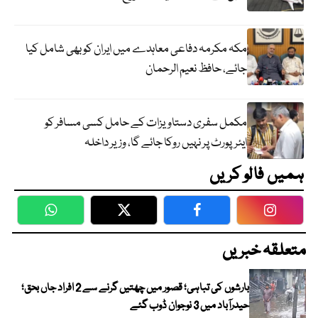
مکہ مکرمہ دفاعی معاہدے میں ایران کو بھی شامل کیا
جائے، حافظ نعیم الرحمان
مکمل سفری دستاویزات کے حامل کسی مسافر کو
ایئرپورٹ پر نہیں روکا جائے گا، وزیر داخلہ
ہمیں فالو کریں
WhatsApp
Twitter
Facebook
Faceboo
متعلقہ خبریں
بارشوں کی تباہی؛ قصور میں چھتیں گرنے سے 2 افراد جاں بحق؛
حیدرآباد میں 3 نوجوان ڈوب گئے