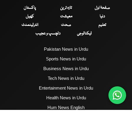
صفحۂ اول
تازہ ترین
پاکستان
دنیا
معیشت
کھیل
تعلیم
صحت
انٹرٹینمنٹ
ٹیکنالوجی
دلچسپ و عجیب
Pakistan News in Urdu
Sports News in Urdu
Business News in Urdu
Tech News in Urdu
Entertainment News in Urdu
Health News in Urdu
Hum News English