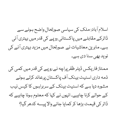
اسلام آباد: ملک کی سیاسی صورتحال واضح ہونے سے
ڈالرکے مقابلے میں پاکستانی روپے کی قدر میں بہتری آئی
ہے۔ ماہرین معاشیات نے صورتحال میں مزید بہتری آنے کی
نوید بھی سنا دی ہے۔
ممتاز فاریکس ڈیلر ظفر پراچہ نے روپے کی قدر میں کمی کی
ذمہ داری اسٹیٹ بینک آف پاکستان پرعائد کرتے ہوئے
مشورہ دیا ہے کہ اسٹیٹ بینک کے سربراہوں کا کیس نیب
کے حوالے کرنا چاہیے۔ انہوں نے کہا کہ معلوم ہونا چاہیے کہ
ڈالر کی قیمت بڑھا کر کمایا جانے والا پیسہ کدھر گیا؟