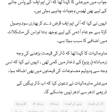
جواب میں میرعلی کا کہنا تھا کہ آئی ایم ایف کے پاس جانے
کے لیے بھی ٹھوس وجوہات چاہیے ہوتی ہیں۔
انہوں نے کہا کہ آئی ایم ایف قرض دے کر بھاری سود وصول
کرتا ہے جو عام آدمی کے لیے بوجھ بنتا اوراس کی مشکلات
میں اضافے کا سبب ہوتا ہے۔
ماہرمالیات کا کہنا تھا کہ ڈالر کی قیمت بڑھنے کی وجہ
زرمبادلہ (ریزرو) کے ذخائر میں کمی تھی ۔ انہوں نے کہا کہ اسی
وجہ سے پٹرولیم مصنوعات کی قیمتوں میں بھی اضافہ ہوا۔
میرعلی ماہرمالیات نے دعویٰ کیا کہ اب ڈالر بیگوں کے
ذریعے ادھر سے ادھر نہیں جاسکے گا۔
ڈالر کی قیمت
روپے کی قیمت
زرمبادلہ
سرمایہ کار
ظفر پراچہ
عتیق میر
فاریکس ڈیلر
فاریکس مارکیٹ
ماہر معاشیات
میرعلی