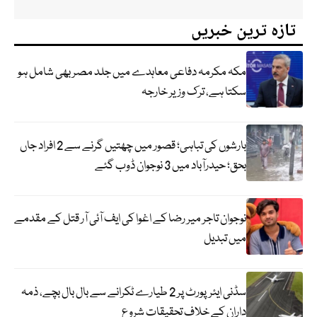
تازہ ترین خبریں
مکہ مکرمہ دفاعی معاہدے میں جلد مصر بھی شامل ہو
سکتا ہے، ترک وزیر خارجہ
بارشوں کی تباہی؛ قصور میں چھتیں گرنے سے 2 افراد جاں
بحق؛ حیدرآباد میں 3 نوجوان ڈوب گئے
نوجوان تاجر میر رضا کے اغوا کی ایف آئی آر قتل کے مقدمے
میں تبدیل
سڈنی ایئرپورٹ پر 2 طیارے ٹکرانے سے بال بال بچے، ذمہ
داران کے خلاف تحقیقات شروع