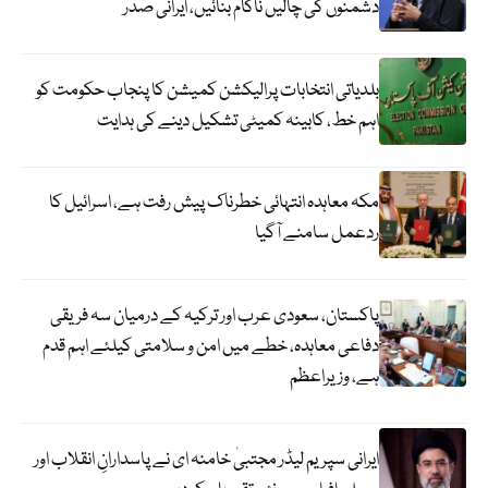
دشمنوں کی چالیں ناکام بنائیں، ایرانی صدر
بلدیاتی انتخابات پرالیکشن کمیشن کا پنجاب حکومت کو
اہم خط، کابینہ کمیٹی تشکیل دینے کی ہدایت
مکہ معاہدہ انتہائی خطرناک پیش رفت ہے، اسرائیل کا
ردعمل سامنے آگیا
پاکستان، سعودی عرب اور ترکیہ کے درمیان سہ فریقی
دفاعی معاہدہ، خطے میں امن و سلامتی کیلئے اہم قدم
ہے، وزیراعظم
ایرانی سپریم لیڈر مجتبیٰ خامنہ ای نے پاسدارانِ انقلاب اور