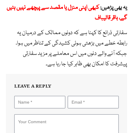
یہ بھی پڑھیں:
کبھی اپنی منزل یا مقصد سے پیچھے نہیں ہٹیں
گے، باقر قالیباف
سفارتی ذرائع کا کہنا ہے کہ دونوں ممالک کے درمیان یہ
رابطہ خطے میں بڑھتی ہوئی کشیدگی کے تناظر میں ہوا،
جبکہ آنے والے دنوں میں اس معاملے پر مزید سفارتی
پیشرفت کا امکان بھی ظاہر کیا جا رہا ہے۔
LEAVE A REPLY