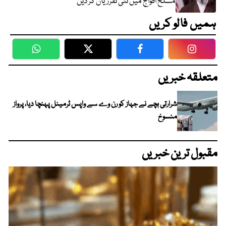
مسلح افواج میں نئی تقرریاں کر دیں
ہمیں فالو کریں
WhatsApp
Twitter
Facebook
Faceboo
متعلقہ خبریں
شرارتی بچے نے جہاز کو رن وے سے واپس ٹرمینل پہنچا دیا، پرواز
منسوخ
مقبول ترین خبریں