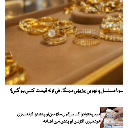
سونا مسلسل پانچویں روز بھی مہنگا ، فی تولہ قیمت کتنی ہو گئی؟
کولم
خیبرپختونخوا کے سرکاری ملازمین اور پنشنرز کیلئے بڑی
خوشخبری، الاؤنس اور پنشن میں اضافہ