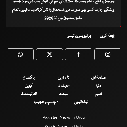
ہم نیوز پر شائع یا نشر ہونے والا مواد ادارتی ٹیم کی کاوش ہے۔ اس مواد کو بغیر
پیشگی اجازت کسی بھی صورت میں استعمال یا نقل کرنا درست نہیں۔ تمام
حقوق محفوظ ہیں © 2026
رابطہ کریں
پرائیویسی پالیسی
WhatsApp
Twitter
Facebook
Faceboo
صفحۂ اول
تازہ ترین
پاکستان
دنیا
معیشت
کھیل
تعلیم
صحت
انٹرٹینمنٹ
ٹیکنالوجی
دلچسپ و عجیب
Pakistan News in Urdu
Sports News in Urdu