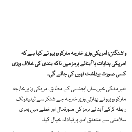
واشنگٹن: امریکی وزیر خارجہ مارکو روبیو نے کہا ہے کہ
امریکی ہدایات یا آبنائے ہرمز میں ناکہ بندی کی خلاف ورزی
کسی صورت برداشت نہیں کی جائے گی۔
غیر ملکی خبر رساں ایجنسی کے مطابق امریکی وزیر خارجہ
مارکو روبیو نے بھارتی وزیر خارجہ جے شنکر سے ٹیلیفونک
رابطہ کرکے آبنائے ہرمز کی صورتحال اور خطے میں بحری
سلامتی سے متعلق امور پر تبادلہ خیال کیا۔