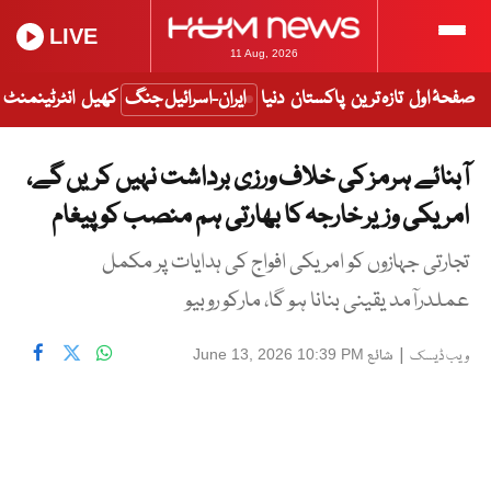
LIVE
11 Aug, 2026
صفحۂ اول
تازہ ترین
پاکستان
دنیا
ایران-اسرائیل جنگ
کھیل
انٹرٹینمنٹ
آبنائے ہرمز کی خلاف ورزی برداشت نہیں کریں گے،
امریکی وزیر خارجہ کا بھارتی ہم منصب کو پیغام
تجارتی جہازوں کو امریکی افواج کی ہدایات پر مکمل
عملدرآمد یقینی بنانا ہو گا، مارکو روبیو
|
شائع
June 13, 2026 10:39 PM
ویب ڈیسک