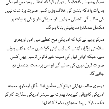
مارکو روبیو نے گفتگو کے دوران کہا کہ آبنائے ہرمز میں امریکی
ہدایات یا ناکہ بندی کی خلاف ورزی کسی صورت برداشت نہیں
کی جائے گی۔ تجارتی جہازوں کو امریکی افواج کی ہدایات پر
مکمل عملدرآمد یقینی بنانا ہو گا۔
مارکو روبیو نے کہا کہ امریکی فوج خطے میں امن اور بحری
سلامتی برقرار رکھنے کے لیے اپنی کوششیں جاری رکھے ہوئے
ہے، جبکہ ایرانی تیل کی مبینہ غیر قانونی ترسیل بھی کسی
صورت قبول نہیں کی جائے گی اور اس پر سخت ردعمل دیا
جائے گا۔
دوسری جانب بھارتی ذرائع کے مطابق ایک آئل ٹینکر پر مبینہ
امریکی کارروائی کے بعد بھارت نے سینئر امریکی سفارت کار کو
طلب کرکے اپنا احتجاج ریکارڈ کرایا تھا۔