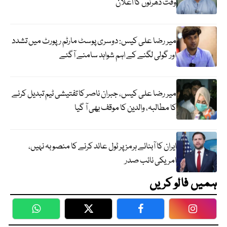
وقت دھرنوں کا اعلان
میر رضا علی کیس: دوسری پوسٹ مارٹم رپورٹ میں تشدد
اور گولی لگنے کے اہم شواہد سامنے آگئے
میر رضا علی کیس، جبران ناصر کا تفتیشی ٹیم تبدیل کرنے
کا مطالبہ، والدین کا موقف بھی آ گیا
ایران کا آبنائے ہرمز پر ٹول عائد کرنے کا منصوبہ نہیں،
امریکی نائب صدر
ہمیں فالو کریں
WhatsApp
Twitter
Facebook
Faceboo