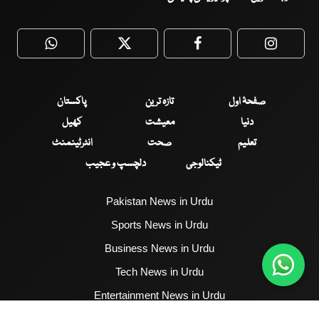
WhatsApp
Twitter
Facebook
Faceboo
صفحۂ اول
تازہ ترین
پاکستان
دنیا
معیشت
کھیل
تعلیم
صحت
انٹرٹینمنٹ
ٹیکنالوجی
دلچسپ و عجیب
Pakistan News in Urdu
Sports News in Urdu
Business News in Urdu
Tech News in Urdu
Entertainment News in Urdu
Health News in Urdu