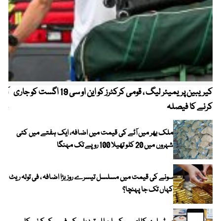
کیریبین پریمیئر لیگ ، قومی کرکٹرز کو این او سی 19 اگست کو جاری
آز
کرنے کا فیصلہ
چھی
ملک بھر میں آٹے کی قیمت میں اضافہ، ایک ہفتے میں کئی
شہروں میں 20 کلو تھیلا 100 روپے تک مہنگا
سونے کی قیمت میں مسلسل تیسرے روز بڑا اضافہ ، فی تولہ ریٹ
کہاں تک جا پہنچا؟