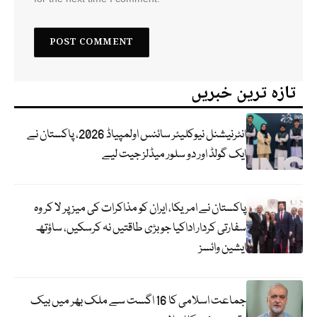
تازہ ترین خبریں
انٹرنیشنل نیوکلیئر سائنس اولمپیاڈ 2026، پاکستان نے
ایک گولڈ اور دو سلور میڈلز جیت لیے
پاکستان نے امریکا، ایران کو مذاکرات کی میز پر لا کر وہ
سفارتی کردار اداکیا جو بڑی طاقتیں نہ کرسکیں، ساؤتھ
ایشین وائسز
جماعت اسلامی کا 16 اگست سے ملک بھر میں بیک