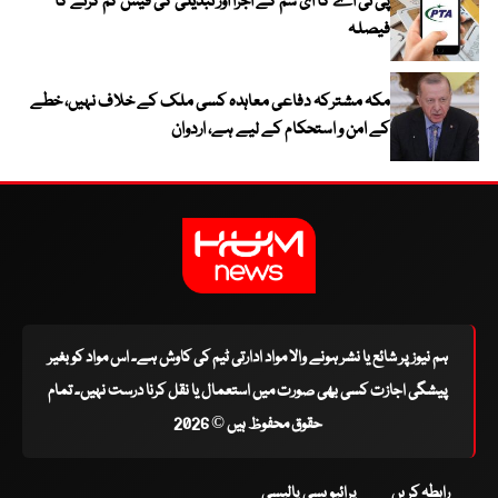
پی ٹی اے کا ای سم کے اجرا اور تبدیلی کی فیس کم کرنے کا
فیصلہ
مکہ مشترکہ دفاعی معاہدہ کسی ملک کے خلاف نہیں، خطے
کے امن و استحکام کے لیے ہے، اردوان
ہم نیوز پر شائع یا نشر ہونے والا مواد ادارتی ٹیم کی کاوش ہے۔ اس مواد کو بغیر
پیشگی اجازت کسی بھی صورت میں استعمال یا نقل کرنا درست نہیں۔ تمام
حقوق محفوظ ہیں © 2026
رابطہ کریں
پرائیویسی پالیسی