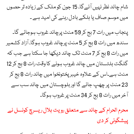
شام چاند نظر نہیں آئےگا، 15 جون کو ملک کے زیادہ تر حصوں
میں موسم صاف یا ہلکے بادل رہنے کی امید ہے ۔
پنجاب میں رات 7 بج کر 59 منٹ پرچاند غروب ہوجائے گا۔
سندھ میں رات 8 بج کر 5 منٹ پرچاند غروب ہوگا، آزاد کشمیر
میں رات 8 بج کر 7 منٹ تک چاند دیکھا جا سکتا ہے جب کہ
گلگت بلتستان میں چاند غروب ہونے کا وقت رات 8 بج کر 12
منٹ ہے۔اس کے علاوہ خیبر پختونخوا میں چاند رات 8 بج کر
23 منٹ پر چھپ جائے گا اور بلوچستان میں چاند سب سے
آخر میں رات 8 بج کر 34 منٹ پر غروب ہوگا۔
محرم الحرام کے چاند سے متعلق رویت ہلال ریسرچ کونسل نے
پیشگوئی کر دی