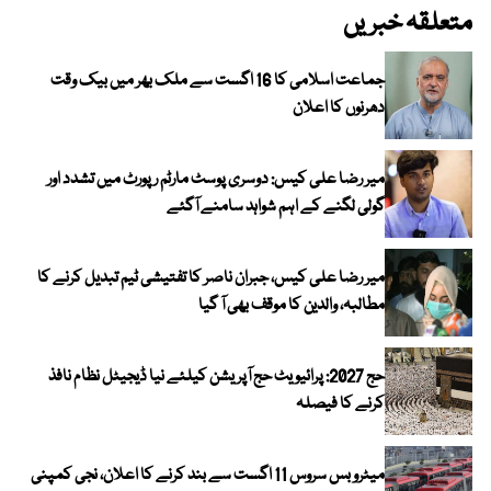
متعلقہ خبریں
جماعت اسلامی کا 16 اگست سے ملک بھر میں بیک وقت
دھرنوں کا اعلان
میر رضا علی کیس: دوسری پوسٹ مارٹم رپورٹ میں تشدد اور
گولی لگنے کے اہم شواہد سامنے آگئے
میر رضا علی کیس، جبران ناصر کا تفتیشی ٹیم تبدیل کرنے کا
مطالبہ، والدین کا موقف بھی آ گیا
حج 2027: پرائیویٹ حج آپریشن کیلئے نیا ڈیجیٹل نظام نافذ
کرنے کا فیصلہ
میٹرو بس سروس 11 اگست سے بند کرنے کا اعلان، نجی کمپنی