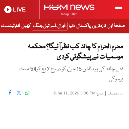
LIVE
9 Aug, 2026
صفحۂ اول
تازہ ترین
پاکستان
دنیا
ایران-اسرائیل جنگ
کھیل
انٹرٹینمنٹ
محرم الحرام کا چاند کب نظر آئیگا؟ محکمہ
موسمیات نے پیشگوئی کردی
نئے چاند کی پیدائش 15 جون کو صبح 7 بج کر54 منٹ
پرہوگی
|
شائع
June 11, 2026 5:38 PM
ویب ڈیسک