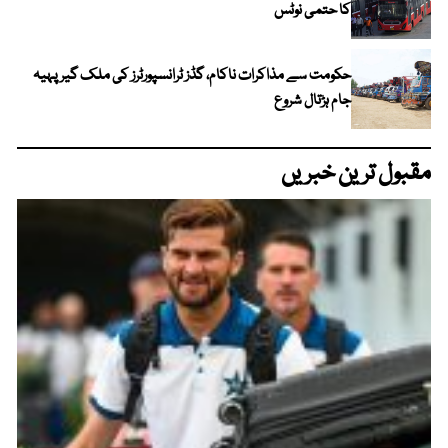
کا حتمی نوٹس
حکومت سے مذاکرات ناکام، گڈز ٹرانسپورٹرز کی ملک گیر پہیہ
جام ہڑتال شروع
مقبول ترین خبریں