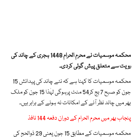
محکمہ موسمیات نے محرم الحرام 1448 ہجری کے چاند کی
رویت سے متعلق پیش گوئی کردی۔
محکمہ موسمیات کا کہنا ہے کہ نئے چاند کی پیدائش 15
جون کو صبح 7 بج کر54 منٹ پرہوگی لہٰذا 15 جون کو ملک
بھر میں چاند نظر آنے کے امکانات نہ ہونے کے برابر ہیں۔
پنجاب بھر میں محرم الحرام کے دوران دفعہ 144 نافذ
محکمہ موسمیات کے مطابق 15 جون یعنی 29 ذوالحج کی