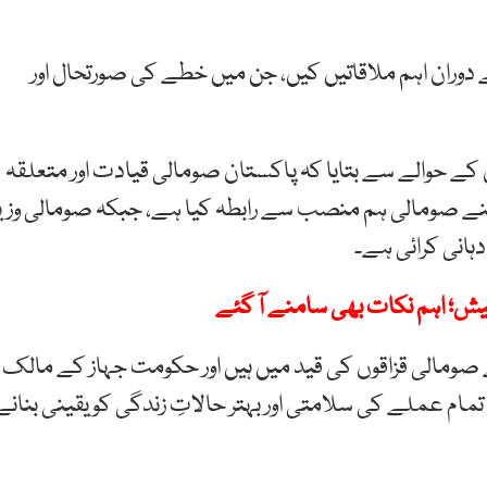
 دوران اہم ملاقاتیں کیں، جن میں خطے کی صورتحال اور
کے حوالے سے بتایا کہ پاکستان صومالی قیادت اور متعلقہ
نے صومالی ہم منصب سے رابطہ کیا ہے، جبکہ صومالی وزی
ہانی کرائی ہے۔
کے مطابق پاکستانی شہری تقریباً 50 روز سے صومالی قزاقوں کی قید میں ہیں اور حکومت جہاز کے مالک
ام عملے کی سلامتی اور بہتر حالاتِ زندگی کو یقینی بنانے