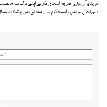
مزید برآں، وزیر خارجہ اسحاق ڈار نے اپنے ترک ہم م
صورتحال اور امن و استحکام سے متعلق امور پر تبادلہ خیال