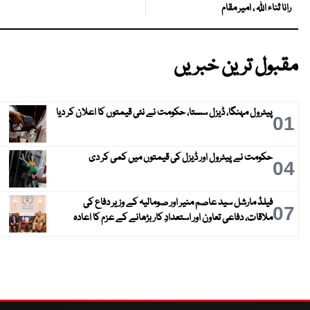
رانا ثناء اللہ ، امیر مقام
مقبول ترین خبریں
پیٹرول مہنگا، ڈیزل سستا، حکومت نے نئی قیمتوں کا اعلان کر دیا
01
حکومت نے پیٹرول اور ڈیزل کی قیمتوں میں کمی کر دی
04
فیلڈ مارشل سید عاصم منیر اور صومالیہ کے وزیر دفاع کی
07
ملاقات، دفاعی تعاون اور استعدادِ کار بڑھانے کے عزم کا اعادہ