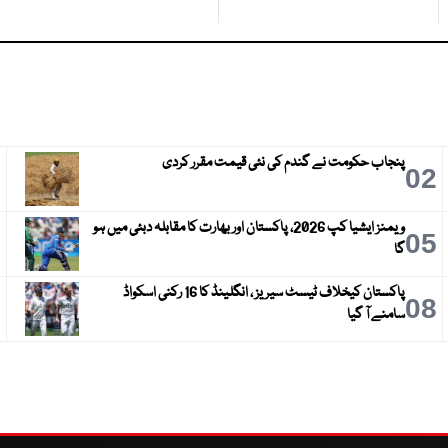
پنجاب حکومت نے گندم کی نئی قیمت مقرر کردی
3
02
ویمنز ایشیا کپ 2026، پاکستان اور بھارت کا مقابلہ دبئی میں ہو
6
05
گا
پاکستان کیخلاف ٹیسٹ سیریز ، انگلینڈ کا 16 رکنی اسکواڈ
9
08
سامنے آ گیا