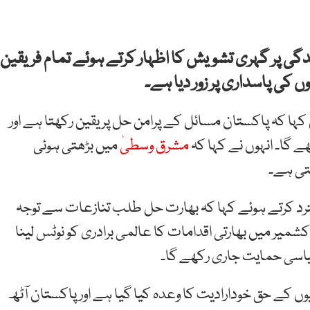
دگی پر گہری تشویش کا اظہار کرتے ہوئے تمام فریقین
 کی پاسداری پر زور دیا ہے۔
 کہا کہ پاکستان مسائل کے پرامن حل پر یقین رکھتا ہے اور
گا۔ انہوں نے کہا کہ
مشرق وسطیٰ
میں بڑھتی ہوئی
تی ہے۔
ترد کرتے ہوئے کہا کہ بھارت حل طلب تنازعات سے توجہ
کشمیر میں بھارتی اقدامات کا عالمی برادری کو نوٹس لینا
سیاسی حمایت جاری رکھے گا۔
یوں کے حق خودارادیت کا وعدہ کیا گیا ہے اور پاکستان آٹھ