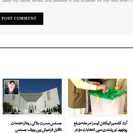
Save my name, email, and website in this browser for the next time I
آزاد کشمیرالیکشن تیسرا مرحلہ؛ضلع
جسٹس مسرت ہلالی ریٹائر؛خدمات
پونچھ اور پلندری میں انتخابات مؤخر
ناقابل فراموش ہیں،چیف جسٹس