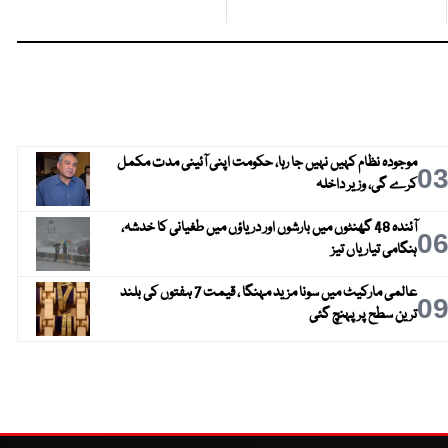
موجودہ نظام کہیں نہیں جا رہا، حکومت اپنی آئینی مدت مکمل
0
کرے گی، وزیر داخلہ
آئندہ 48 گھنٹوں میں بارشوں اور دریاؤں میں طغیانی کا خدشہ،
0
ہنگامی تیاریاں تیز
عالمی مارکیٹ میں سونا مزید مہنگا ، قیمت 7 ہفتوں کی بلند
0
ترین سطح پر پہنچ گئی