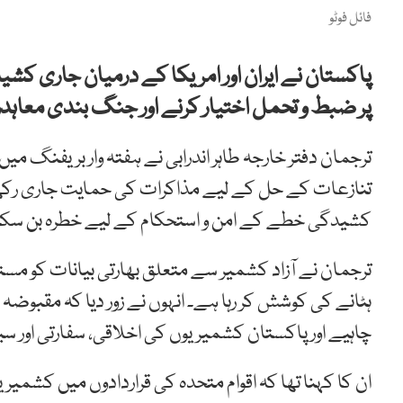
فائل فوٹو
پاکستان نے ایران اور امریکا کے درمیان جاری کشی
پر ضبط و تحمل اختیار کرنے اور جنگ بندی معاہدوں
ترجمان دفتر خارجہ طاہر اندرابی نے ہفتہ وار بریفنگ میں
تنازعات کے حل کے لیے مذاکرات کی حمایت جاری رکھے 
کشیدگی خطے کے امن و استحکام کے لیے خطرہ بن سک
ترجمان نے آزاد کشمیر سے متعلق بھارتی بیانات کو مس
ہٹانے کی کوشش کر رہا ہے۔ انہوں نے زور دیا کہ مقبوضہ 
چاہیے اور پاکستان کشمیریوں کی اخلاقی، سفارتی اور 
ان کا کہنا تھا کہ اقوام متحدہ کی قراردادوں میں کشمیر