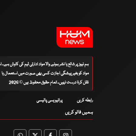
ہم نیوز پر شائع یا نشر ہونے والا مواد ادارتی ٹیم کی کاوش ہے۔ 
مواد کو بغیر پیشگی اجازت کسی بھی صورت میں استعمال یا
نقل کرنا درست نہیں۔ تمام حقوق محفوظ ہیں © 2026
رابطہ کریں
پرائیویسی پالیسی
ہمیں فالو کریں