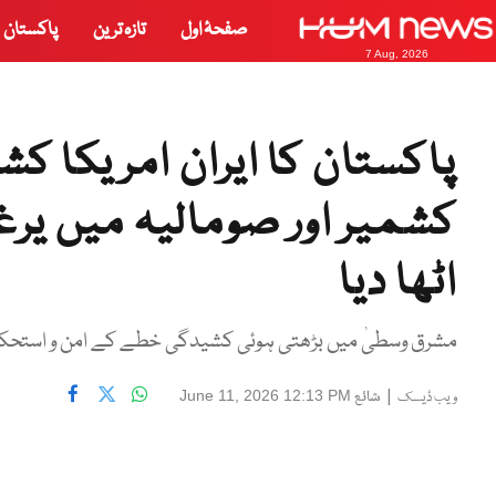
صفحۂ اول
تازہ ترین
پاکستان
7 Aug, 2026
پاکستان کا ایران امریکا کش
کشمیر اور صومالیہ میں یرغ
اٹھا دیا
مشرق وسطیٰ میں بڑھتی ہوئی کشیدگی خطے کے امن و استحکام
|
شائع
June 11, 2026 12:13 PM
ویب ڈیسک