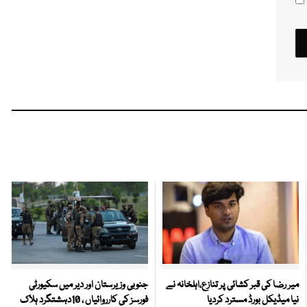
میر رضا کی قبر کشائی پر تنازع،اہلخانہ نے
جنوبی وزیرستان اور دیر میں سکیورٹی
نیا میڈیکل بورڈ مسترد کردیا
فورسز کی کارروائیاں ، 10دہشتگرد ہلاک