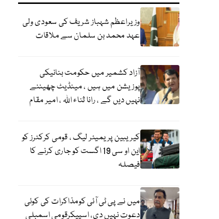
وزیراعظم شہباز شریف کی سعودی ولی
عہد محمد بن سلمان سے ملاقات
آزاد کشمیر میں حکومت بنانیکی
پوزیشن میں ہیں ، مینڈیٹ چھیننے
نہیں دیں گے ، رانا ثناء اللہ ، امیر مقام
کیریبین پریمیئر لیگ ، قومی کرکٹرز کو
این او سی 19 اگست کو جاری کرنے کا
فیصلہ
میں نے پی ٹی آئی کومذاکرات کی کوئی
دعوت نہیں دی، اسپیکرقومی اسمبلی