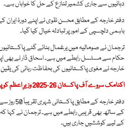
دہائیوں سے جاری کشمیر تنازع کے حل کا خواہاں ہے۔
دفتر خارجہ کے مطابق محسن نقوی نے اپنے دورۂ ایران کے
باہمی دلچسپی کے امور پر تبادلہ خیال کیا گیا۔
ترجمان نے صومالیہ میں یرغمال بنائے گئے پاکستانیوں 
حکام سے مسلسل رابطے میں ہے۔ اسحاق ڈار نے بھی اپ
خارجہ نے مغوی پاکستانیوں کی بحفاظت رہائی کی یقین د
اکنامک سروے آف پاکستان 26-2025 وزیرِ اعظم کو پیش؛ اہم نکات بھی سامنے آ گئے
دفتر خارجہ 
کے ساتھ بھی قریبی رابطے میں ہے۔ ترجمان نے کہا کہ تم
کے لیے کوششیں جاری ہیں۔