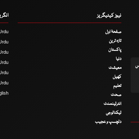
نیوز کیٹیگریز
انگر
صفحۂ اول
Urdu
تازہ ترین
Urdu
پاکستان
Urdu
دنیا
Urdu
اس
معیشت
Urdu
کھیل
Urdu
تعلیم
lish
صحت
انٹرٹینمنٹ
ٹیکنالوجی
دلچسپ و عجیب