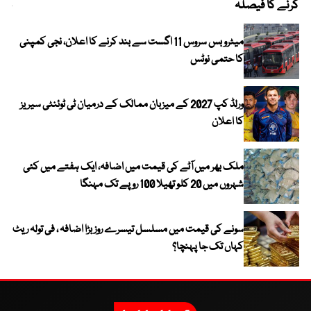
کرنے کا فیصلہ
چھی
میٹرو بس سروس 11 اگست سے بند کرنے کا اعلان، نجی کمپنی
کا حتمی نوٹس
ورلڈ کپ 2027 کے میزبان ممالک کے درمیان ٹی ٹوئنٹی سیریز
کا اعلان
ملک بھر میں آٹے کی قیمت میں اضافہ، ایک ہفتے میں کئی
شہروں میں 20 کلو تھیلا 100 روپے تک مہنگا
سونے کی قیمت میں مسلسل تیسرے روز بڑا اضافہ ، فی تولہ ریٹ
کہاں تک جا پہنچا؟