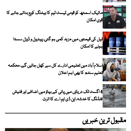
مائیک اسمتھ کو قومی ٹیسٹ ٹیم کا بیٹنگ کوچ بنائے جانے کا
قوی امکان
تیل کی قیمتوں میں مزید کمی ہو گئی، پیٹرول و ڈیزل سستا
ہونے کا امکان
اسلام آباد میں تعلیمی ادارے کل سے کھل جائیں گے، محکمہ
تعلیم سندھ کا بھی اہم اعلان
4 اگست تک دریاؤں میں پانی کے بہاؤ میں اضافے اور فلیش
فلڈنگ کا خدشہ، این ڈی ایم اے کا الرٹ
مقبول ترین خبریں