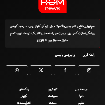
ہم نیوز پر شائع یا نشر ہونے والا مواد ادارتی ٹیم کی کاوش ہے۔ اس مواد کو بغیر
پیشگی اجازت کسی بھی صورت میں استعمال یا نقل کرنا درست نہیں۔ تمام
حقوق محفوظ ہیں © 2026
رابطہ کریں
پرائیویسی پالیسی
WhatsApp
Twitter
Facebook
Faceboo
صفحۂ اول
تازہ ترین
پاکستان
دنیا
معیشت
کھیل
تعلیم
صحت
انٹرٹینمنٹ