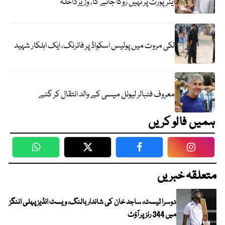
ایئرپورٹ پر نہیں روکا جائے گا، وزیر داخلہ
لکی مروت میں پولیس اسکواڈ پر فائرنگ، ایک اہلکار شہید
معروف فٹبالر لیونل میسی کے والد انتقال کر گئے
ہمیں فالو کریں
WhatsApp
Twitter
Facebook
Faceboo
متعلقہ خبریں
دوسرا ٹیسٹ، ساجد خان کی شاندار بالنگ، ویسٹ انڈیز پہلی اننگز
میں 344 رنز پر آؤٹ