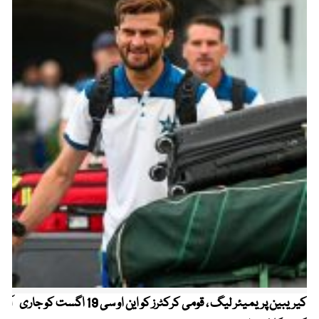
کیریبین پریمیئر لیگ ، قومی کرکٹرز کو این او سی 19 اگست کو جاری
آز