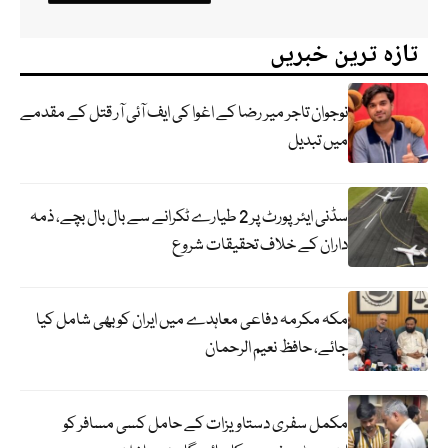
تازہ ترین خبریں
نوجوان تاجر میر رضا کے اغوا کی ایف آئی آر قتل کے مقدمے
میں تبدیل
سڈنی ایئرپورٹ پر 2 طیارے ٹکرانے سے بال بال بچے، ذمہ
داران کے خلاف تحقیقات شروع
مکہ مکرمہ دفاعی معاہدے میں ایران کو بھی شامل کیا
جائے، حافظ نعیم الرحمان
مکمل سفری دستاویزات کے حامل کسی مسافر کو