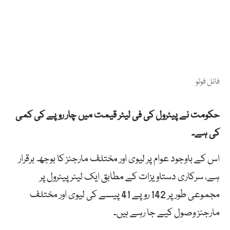
فائل فوٹو
حکومت نے پیٹرول کی فی لیٹر قیمت میں چار روپے کی کمی
کی ہے۔
اس کے باوجود عوام پر لیوی اور مختلف مارجنز کا بوجھ برقرار
ہے، سرکاری دستاویزات کے مطابق ایک لیٹر پیٹرول پر
مجموعی طور پر 142 روپے 41 پیسے کی لیوی اور مختلف
مارجنز وصول کیے جا رہے ہیں۔