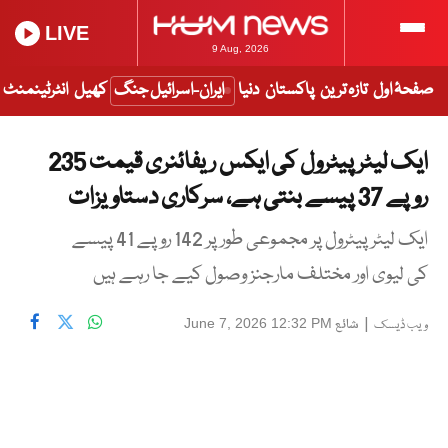
LIVE
9 Aug, 2026
صفحۂ اول
تازہ ترین
پاکستان
دنیا
ایران-اسرائیل جنگ
کھیل
انٹرٹینمنٹ
ایک لیٹر پیٹرول کی ایکس ریفائنری قیمت 235
روپے 37 پیسے بنتی ہے، سرکاری دستاویزات
ایک لیٹر پیٹرول پر مجموعی طور پر 142 روپے 41 پیسے
کی لیوی اور مختلف مارجنز وصول کیے جا رہے ہیں
|
شائع
June 7, 2026 12:32 PM
ویب ڈیسک