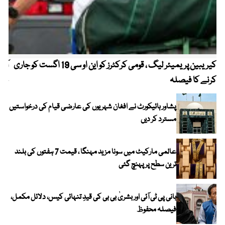
کیریبین پریمیئر لیگ ، قومی کرکٹرز کو این او سی 19 اگست کو جاری
آز
کرنے کا فیصلہ
چھی
پشاور ہائیکورٹ نے افغان شہریوں کی عارضی قیام کی درخواستیں
مسترد کر دیں
عالمی مارکیٹ میں سونا مزید مہنگا ، قیمت 7 ہفتوں کی بلند
ترین سطح پر پہنچ گئی
بانی پی ٹی آئی اور بشریٰ بی بی کی قیدِ تنہائی کیس، دلائل مکمل،
فیصلہ محفوظ