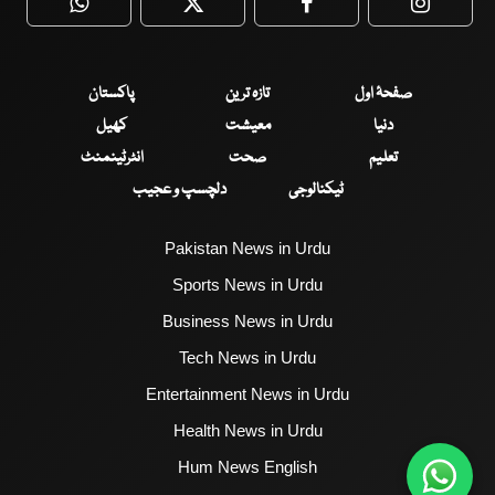
WhatsApp
Twitter
Facebook
Faceboo
صفحۂ اول
تازہ ترین
پاکستان
دنیا
معیشت
کھیل
تعلیم
صحت
انٹرٹینمنٹ
ٹیکنالوجی
دلچسپ و عجیب
Pakistan News in Urdu
Sports News in Urdu
Business News in Urdu
Tech News in Urdu
Entertainment News in Urdu
Health News in Urdu
Hum News English