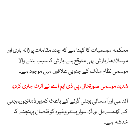
محکمہ موسمیات کا کہنا ہے کہ چند مقامات پر ژالہ باری اور
موسلادھار بارش بھی متوقع ہے۔بارش کا سبب بننے والا
موسمی نظام ملک کے جنوبی علاقوں میں موجود ہے۔
شدید موسمی صورتحال، پی ڈی ایم اے نے الرٹ جاری کردیا
آندهی اور آسمانی بجلی گرنے کے باعث کمزور ڈھانچوں،بجلی
کے کھمبے،بل بورڈز، سولر پینلز وغیرہ کو نقصان پہنچنے کا
خدشہ ہے۔