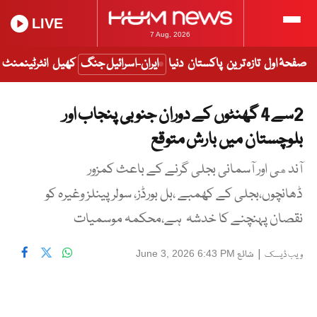
LIVE
7 Aug, 2026
صفحۂ اول
تازہ ترین
پاکستان
دنیا
ایران-اسرائیل جنگ
کھیل
انٹرٹینمنٹ
2سے 4 گھنٹوں کے دوران جنوبی پنجاب اور
بلوچستان میں بارش متوقع
آندهی اور آسمانی بجلی گرنے کے باعث کمزور
ڈھانچوں،بجلی کے کھمبے ،بل بورڈز، سولر پینلز وغیرہ کو
نقصان پہنچنے کا خدشہ ہے،محکمہ موسمیات
|
شائع
June 3, 2026 6:43 PM
ویب ڈیسک