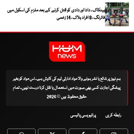
بینکاک ، دادا اور دادی کو قتل کرنے کے بعد ملزم کی اسکول میں
فائرنگ ، 8 افراد ہلاک ، 14 زخمی
ہم نیوز پر شائع یا نشر ہونے والا مواد ادارتی ٹیم کی کاوش ہے۔ اس مواد کو بغیر
پیشگی اجازت کسی بھی صورت میں استعمال یا نقل کرنا درست نہیں۔ تمام
حقوق محفوظ ہیں © 2026
رابطہ کریں
پرائیویسی پالیسی