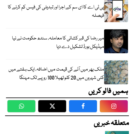
پی ٹی اے کا ای سم کے اجرا اور تبدیلی کی فیس کم کرنے کا
فیصلہ
میر رضا کی قبر کشائی کا معاملہ، سندھ حکومت نے نیا
میڈیکل بورڈ تشکیل دے دیا
ملک بھر میں آٹے کی قیمت میں اضافہ، ایک ہفتے میں
کئی شہروں میں 20 کلو تھیلا 100 روپے تک مہنگا
ہمیں فالو کریں
WhatsApp
Twitter
Facebook
Faceboo
متعلقہ خبریں