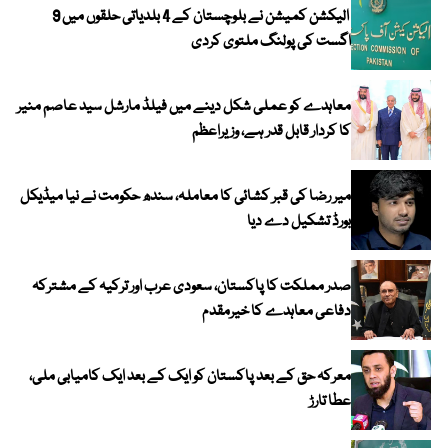
الیکشن کمیشن نے بلوچستان کے 4 بلدیاتی حلقوں میں 9
اگست کی پولنگ ملتوی کردی
معاہدے کو عملی شکل دینے میں فیلڈ مارشل سید عاصم منیر
کا کردار قابل قدر ہے، وزیراعظم
میر رضا کی قبر کشائی کا معاملہ، سندھ حکومت نے نیا میڈیکل
بورڈ تشکیل دے دیا
صدر مملکت کا پاکستان، سعودی عرب اور ترکیہ کے مشترکہ
دفاعی معاہدے کا خیرمقدم
معرکہ حق کے بعد پاکستان کو ایک کے بعد ایک کامیابی ملی،
عطا تارڑ