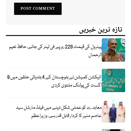
تازہ ترین خبریں
پیٹرول کی قیمت 228 روپے فی لیٹر کی جائے، حافظ نعیم
الرحمان
الیکشن کمیشن نے بلوچستان کے 4 بلدیاتی حلقوں میں 9
اگست کی پولنگ ملتوی کردی
معاہدے کو عملی شکل دینے میں فیلڈ مارشل سید
عاصم منیر کا کردار قابل قدر ہے، وزیراعظم