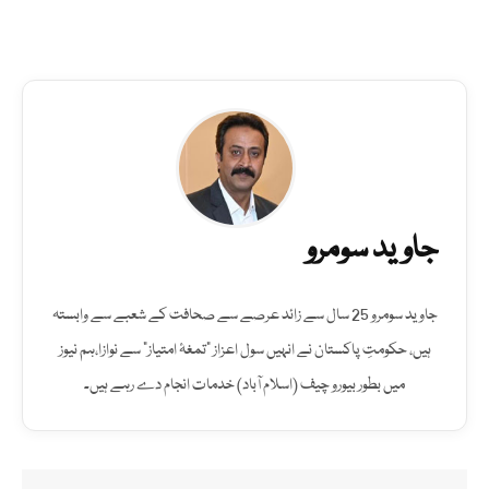
جاوید سومرو
جاوید سومرو 25 سال سے زائد عرصے سے صحافت کے شعبے سے وابستہ
ہیں، حکومتِ پاکستان نے انہیں سول اعزاز "تمغۂ امتیاز" سے نوازا،ہم نیوز
میں بطور بیورو چیف (اسلام آباد) خدمات انجام دے رہے ہیں۔