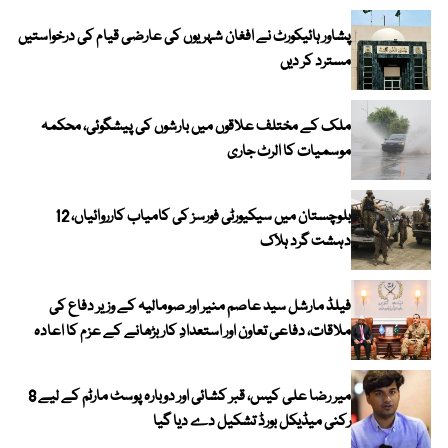
پشاور ہائیکورٹ نے افغان شہریوں کی عارضی قیام کی درخواستیں
مسترد کر دیں
ملک کے مختلف علاقوں میں بارشوں کی پیشگوئی، محکمہ
موسمیات کا الرٹ جاری
بلوچستان میں سیکیورٹی فورسز کی کامیاب کارروائیاں، 12
دہشت گرد ہلاک
فیلڈ مارشل سید عاصم منیر اور صومالیہ کے وزیر دفاع کی
ملاقات، دفاعی تعاون اور استعدادِ کار بڑھانے کے عزم کا اعادہ
میر رضا علی کیس، قبر کشائی اور دوبارہ پوسٹ مارٹم کے لیے 8
رکنی میڈیکل بورڈ تشکیل دے دیا گیا