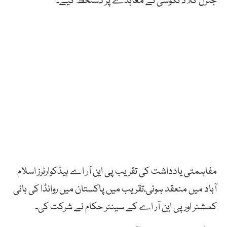
جنرل کلاڈ نکوسی نے معاہدے پر دستخط کیے۔
مفاہمتی یادداشت کی تقریب پی این آر اے ہیڈکوارٹرز اسلام
آباد میں منعقد ہوئی،تقریب میں پاکستان میں روانڈا کی ہائی
کمشنر اور پی این آر اے کے سینئر حکام نے شرکت کی۔