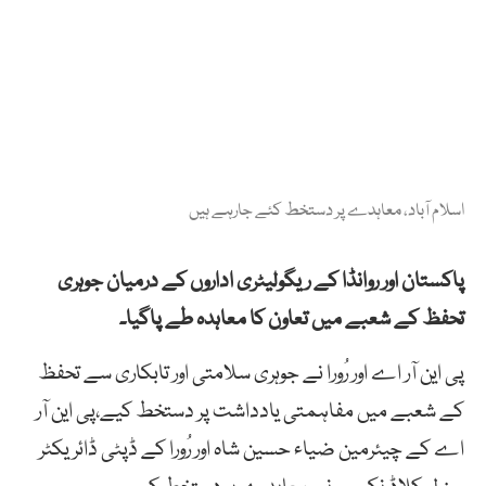
اسلام آباد، معاہدے پر دستخط کئے جارہے ہیں
پاکستان اور روانڈا کے ریگولیٹری اداروں کے درمیان جوہری
تحفظ کے شعبے میں تعاون کا معاہدہ طے پاگیا۔
پی این آر اے اور رُورا نے جوہری سلامتی اور تابکاری سے تحفظ
کے شعبے میں مفاہمتی یادداشت پر دستخط کیے،پی این آر
اے کے چیئرمین ضیاء حسین شاہ اور رُورا کے ڈپٹی ڈائریکٹر