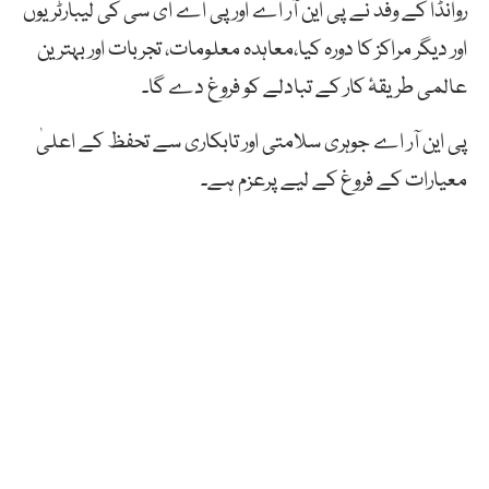
روانڈا کے وفد نے پی این آر اے اور پی اے ای سی کی لیبارٹریوں
اور دیگر مراکز کا دورہ کیا،معاہدہ معلومات، تجربات اور بہترین
عالمی طریقۂ کار کے تبادلے کو فروغ دے گا۔
پی این آر اے جوہری سلامتی اور تابکاری سے تحفظ کے اعلیٰ
معیارات کے فروغ کے لیے پرعزم ہے۔