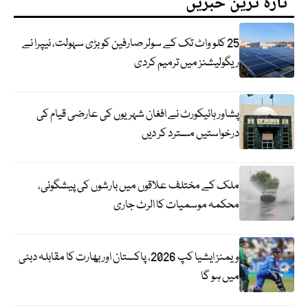
تازہ ترین خبریں
25 کلو واٹ تک کے سولر صارفین کو بڑی سہولت، نیپرا نے
ریگولیشنز میں ترمیم کردی
پشاور ہائیکورٹ نے افغان شہریوں کی عارضی قیام کی
درخواستیں مسترد کر دیں
ملک کے مختلف علاقوں میں بارشوں کی پیشگوئی،
محکمہ موسمیات کا الرٹ جاری
ویمنز ایشیا کپ 2026، پاکستان اور بھارت کا مقابلہ دبئی
میں ہو گا