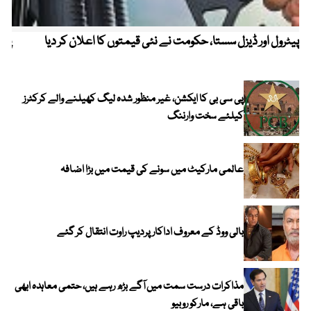
پیٹرول اور ڈیزل سستا، حکومت نے نئی قیمتوں کا اعلان کر دیا
پیٹ
پی سی بی کا ایکشن، غیر منظور شدہ لیگ کھیلنے والے کرکٹرز
کیلئے سخت وارننگ
عالمی مارکیٹ میں سونے کی قیمت میں بڑا اضافہ
بالی ووڈ کے معروف اداکار پردیپ راوت انتقال کر گئے
مذاکرات درست سمت میں آگے بڑھ رہے ہیں، حتمی معاہدہ ابھی
باقی ہے، مارکو روبیو