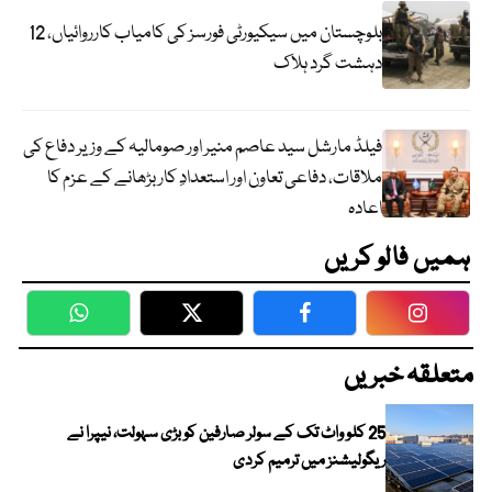
بلوچستان میں سیکیورٹی فورسز کی کامیاب کارروائیاں، 12
دہشت گرد ہلاک
فیلڈ مارشل سید عاصم منیر اور صومالیہ کے وزیر دفاع کی
ملاقات، دفاعی تعاون اور استعدادِ کار بڑھانے کے عزم کا
اعادہ
ہمیں فالو کریں
WhatsApp
Twitter
Facebook
Faceboo
متعلقہ خبریں
25 کلو واٹ تک کے سولر صارفین کو بڑی سہولت، نیپرا نے
ریگولیشنز میں ترمیم کردی