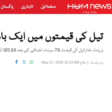
صفحۂ اول
تازہ ترین
پاکستان
7 Aug, 2026
تیل کی قیمتوں میں ایک بار
برینٹ خام تیل کی قیمت 78 سینٹ اضافے کے بعد 105.80 ڈالر فی بیرل تک پہنچ گئی
|
شائع
May 21, 2026 10:22 AM
ویب ڈیسک