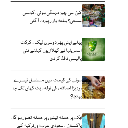
کون سی چیز مہنگی ہوئی ،کونسی
سستی؟ ہفتہ وار رپورٹ آگئی
پہلے اپنی پھر دوسری لیگ ، کرکٹ
آسٹریلیا نے کھلاڑیوں کیلئے نئی
پالیسی نافذ کر دی
سونے کی قیمت میں مسلسل تیسرے
روز بڑا اضافہ ، فی تولہ ریٹ کہاں تک جا
پہنچا؟
ایک پر حملہ تینوں پر حملہ تصور ہو گا،
پاکستان ، سعودی عرب اور ترکیہ کے