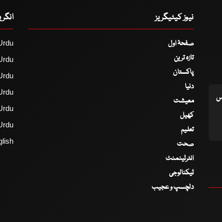
نیوز کیٹیگریز
انگر
صفحۂ اول
Urdu
تازہ ترین
Urdu
پاکستان
Urdu
دنیا
Urdu
اس
معیشت
Urdu
کھیل
Urdu
تعلیم
lish
صحت
انٹرٹینمنٹ
ٹیکنالوجی
دلچسپ و عجیب