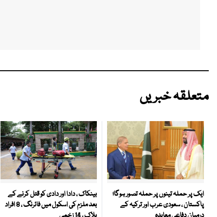
متعلقہ خبریں
بینکاک ، دادا اور دادی کو قتل کرنے کے
ایک پر حملہ تینوں پر حملہ تصور ہوگا؛
بعد ملزم کی اسکول میں فائرنگ ، 8 افراد
پاکستان ، سعودی عرب اور ترکیہ کے
ہلاک ، 14 زخمی
درمیان دفاعی معاہدہ