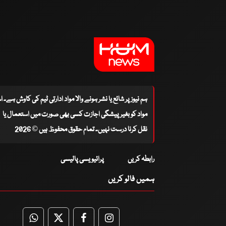
ہم نیوز پر شائع یا نشر ہونے والا مواد ادارتی ٹیم کی کاوش ہے۔ 
مواد کو بغیر پیشگی اجازت کسی بھی صورت میں استعمال یا
نقل کرنا درست نہیں۔ تمام حقوق محفوظ ہیں © 2026
رابطہ کریں
پرائیویسی پالیسی
ہمیں فالو کریں
WhatsApp
Twitter
Facebook
Facebook