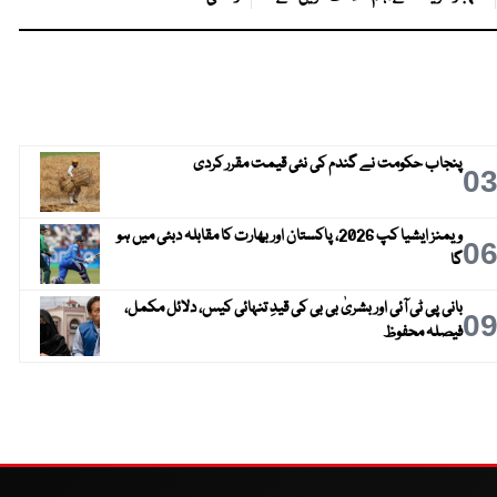
پنجاب حکومت نے گندم کی نئی قیمت مقرر کردی
0
ویمنز ایشیا کپ 2026، پاکستان اور بھارت کا مقابلہ دبئی میں ہو
0
گا
بانی پی ٹی آئی اور بشریٰ بی بی کی قیدِ تنہائی کیس، دلائل مکمل،
0
فیصلہ محفوظ