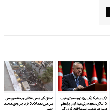
ترک صدر کا ایک روزہ دورہ سعودی عرب
دمشق کے نواحی علاقے جرمانہ میں منی
کا اعلان، سعودی ولی عہد اور وزیراعظم
بس میں دھماکہ، 2 افراد جاں بحق، متعدد
شہباز شریف سے اہم ملاقات کریں گے
زخمی