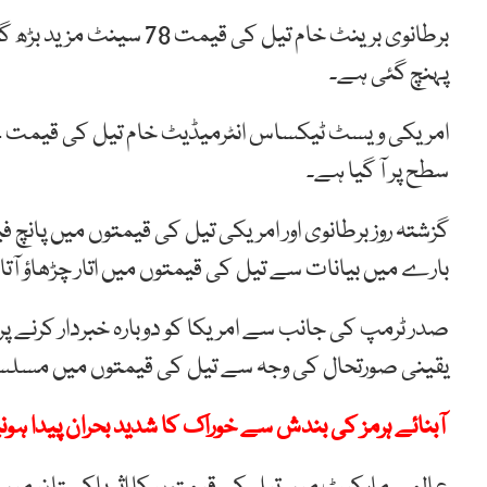
پہنچ گئی ہے۔
سطح پر آ گیا ہے۔
گزشتہ روز برطانوی اور امریکی تیل کی قیمتوں میں پانچ
بارے میں بیانات سے تیل کی قیمتوں میں اتار چڑھاؤ آتا
صدر ٹرمپ کی جانب سے امریکا کو دوبارہ خبردار کرنے پ
یقینی صورتحال کی وجہ سے تیل کی قیمتوں میں مسلس
آبنائے ہرمز کی بندش سے خوراک کا شدید بحران پیدا ہونی