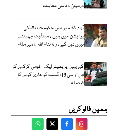
درمیان دفاعی معاہدہ
آزاد کشمیر میں حکومت بنانیکی
پوزیشن میں ہیں ، مینڈیٹ چھیننے
نہیں دیں گے ، رانا ثناء اللہ ، امیر مقام
کیریبین پریمیئر لیگ ، قومی کرکٹرز کو
این او سی 19 اگست کو جاری کرنے کا
فیصلہ
ہمیں فالو کریں
WhatsApp
Twitter
Facebook
Facebook