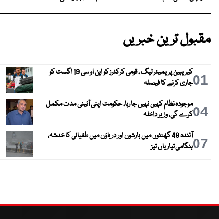
مقبول ترین خبریں
کیریبین پریمیئر لیگ ، قومی کرکٹرز کو این او سی 19 اگست کو
01
جاری کرنے کا فیصلہ
موجودہ نظام کہیں نہیں جا رہا، حکومت اپنی آئینی مدت مکمل
04
کرے گی، وزیر داخلہ
آئندہ 48 گھنٹوں میں بارشوں اور دریاؤں میں طغیانی کا خدشہ،
07
ہنگامی تیاریاں تیز