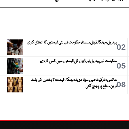
پیٹرول مہنگا، ڈیزل سستا، حکومت نے نئی قیمتوں کا اعلان کر دیا
3
02
حکومت نے پیٹرول اور ڈیزل کی قیمتوں میں کمی کر دی
6
05
عالمی مارکیٹ میں سونا مزید مہنگا ، قیمت 7 ہفتوں کی بلند
9
08
ترین سطح پر پہنچ گئی