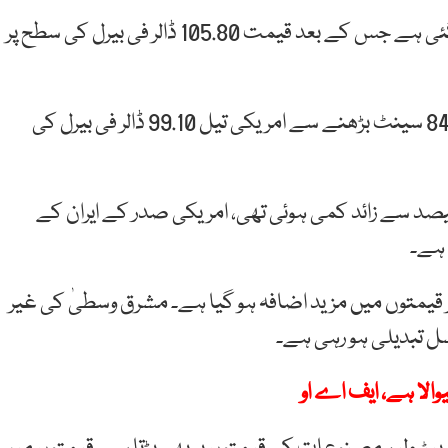
برطانوی برینٹ خام تیل کی قیمت 78 سینٹ مزید بڑھ گئی ہے جس کے بعد قیمت 105.80 ڈالر فی بیرل کی سطح پر
امریکی ویسٹ ٹیکساس انٹرمیڈیٹ خام تیل کی قیمت 84 سینٹ بڑھنے سے امریکی تیل 99.10 ڈالر فی بیرل کی
 فیصد سے زائد کمی ہوئی تھی، امریکی صدر کے ایران کے
 ہے۔
ر قیمتوں میں مزید اضافہ ہو گیا ہے۔ مشرق وسطیٰ کی غیر
ل تبدیلی ہو رہی ہے۔
والا ہے، ایف اے او