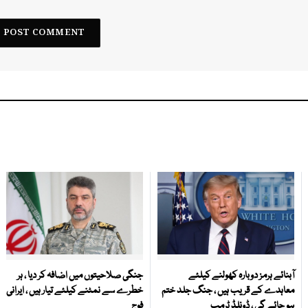
آبنائے ہرمز دوبارہ کھولنے کیلئے
جنگی صلاحیتوں میں اضافہ کر دیا ، ہر
معاہدے کے قریب ہیں ، جنگ جلد ختم
خطرے سے نمٹنے کیلئے تیار ہیں ، ایرانی
ہو جائے گی ، ڈونلڈ ٹرمپ
فوج