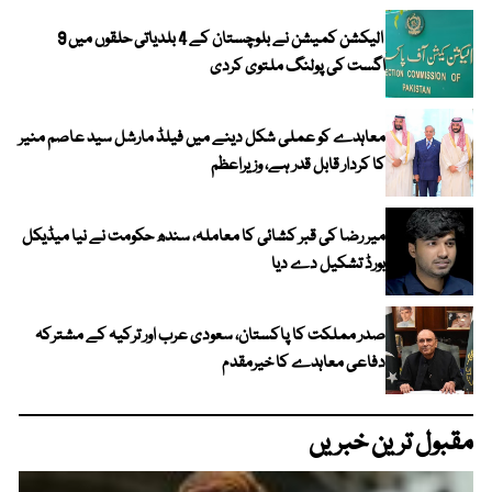
الیکشن کمیشن نے بلوچستان کے 4 بلدیاتی حلقوں میں 9
اگست کی پولنگ ملتوی کردی
معاہدے کو عملی شکل دینے میں فیلڈ مارشل سید عاصم منیر
کا کردار قابل قدر ہے، وزیراعظم
میر رضا کی قبر کشائی کا معاملہ، سندھ حکومت نے نیا میڈیکل
بورڈ تشکیل دے دیا
صدر مملکت کا پاکستان، سعودی عرب اور ترکیہ کے مشترکہ
دفاعی معاہدے کا خیرمقدم
مقبول ترین خبریں