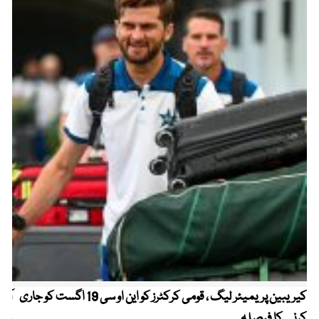
کیریبین پریمیئر لیگ ، قومی کرکٹرز کو این او سی 19 اگست کو جاری
آز
کرنے کا فیصلہ
چھی