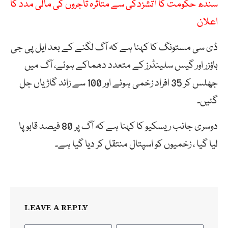
سندھ حکومت کا آتشزدگی سے متاثرہ تاجروں کی مالی مدد کا
اعلان
ڈی سی مستونگ کا کہنا ہے کہ آگ لگنے کے بعد ایل پی جی
باؤزر اور گیس سلینڈرز کے متعدد دھماکے ہوئے، آگ میں
جھلس کر 35 افراد زخمی ہوئے اور 100 سے زائد گاڑیاں جل
گئیں۔
دوسری جانب ریسکیو کا کہنا ہے کہ آگ پر 80 فیصد قابو پا
لیا گیا ، زخمیوں کو اسپتال منتقل کر دیا گیا ہے۔
LEAVE A REPLY