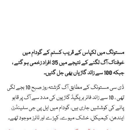
مستونگ میں لکپاس کے قریب کسٹم کے گودام میں
خوفناک آگ لگنے کے نتیجے میں 35 افراد زخمی ہو گئے ،
جبکہ 100 سے زائد گاڑیاں بھی جل گئیں۔
ڈی سی مستونگ کے مطابق آگ گزشتہ روز صبح 10 بجے لگی
تھی ، 10 سے زائد فائر بریگیڈ گاڑیوں کی مدد سے آگ پر قابو
پانے کی کوششیں جاری ہیں، گودام میں ایل پی جی سلینڈرز،
ایندھن، کیمیکل، خشک میوے، کپڑے اور ٹائرز موجود تھے۔