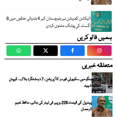
الیکشن کمیشن نے بلوچستان کے 4 بلدیاتی حلقوں میں 9
اگست کی پولنگ ملتوی کردی
ہمیں فالو کریں
WhatsApp
Twitter
Facebook
Faceboo
متعلقہ خبریں
ہنگو میں سکیورٹی فورسز کا آپریشن ، 7 دہشتگرد ہلاک ، کیپٹن
شہید
پیٹرول کی قیمت 228 روپے فی لیٹر کی جائے، حافظ نعیم
الرحمان