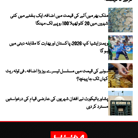
ملک بھر میں آٹے کی قیمت میں اضافہ، ایک ہفتے میں کئی
شہروں میں 20 کلو تھیلا 100 روپے تک مہنگا
ویمنز ایشیا کپ 2026، پاکستان اور بھارت کا مقابلہ دبئی میں
ہو گا
سونے کی قیمت میں مسلسل تیسرے روز بڑا اضافہ ، فی تولہ ریٹ
کہاں تک جا پہنچا؟
پشاور ہائیکورٹ نے افغان شہریوں کی عارضی قیام کی درخواستیں
مسترد کر دیں