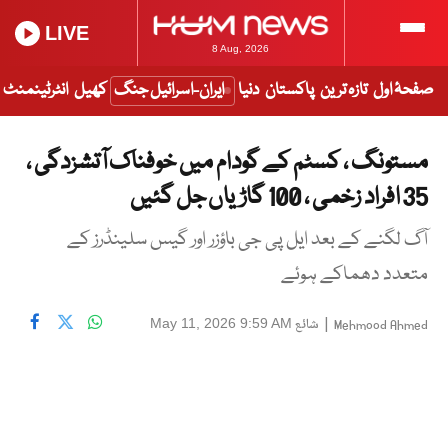
LIVE
8 Aug, 2026
صفحۂ اول
تازہ ترین
پاکستان
دنیا
ایران-اسرائیل جنگ
کھیل
انٹرٹینمنٹ
مستونگ ، کسٹم کے گودام میں خوفناک آتشزدگی ،
35 افراد زخمی ، 100 گاڑیاں جل گئیں
آگ لگنے کے بعد ایل پی جی باؤزر اور گیس سلینڈرز کے
متعدد دھماکے ہوئے
|
شائع
May 11, 2026 9:59 AM
Mehmood Ahmed