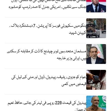
فضائی طاقت سے فتح حاصل نہیں کی جا سکتی ، ایران
جنگ سے نکلیں ، امریکی جنرل کا صدر ٹرمپ کو مشورہ
ہنگو میں سکیورٹی فورسز کا آپریشن ، 7 دہشتگرد ہلاک ،
کیپٹن شہید
مسلمان متحد ہوں تو ہر چیلنج کا ڈٹ کر مقابلہ کر سکتے
ہیں، ایرانی وزیر خارجہ
عوام کو جزوی ریلیف، پیٹرول، ڈیزل اور مٹی کے تیل کی
قیمتوں میں کمی
پیٹرول کی قیمت 228 روپے فی لیٹر کی جائے، حافظ نعیم
الرحمان