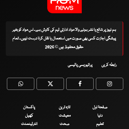
ہم نیوز پر شائع یا نشر ہونے والا مواد ادارتی ٹیم کی کاوش ہے۔ اس مواد کو بغیر
پیشگی اجازت کسی بھی صورت میں استعمال یا نقل کرنا درست نہیں۔ تمام
حقوق محفوظ ہیں © 2026
رابطہ کریں
پرائیویسی پالیسی
WhatsApp
Twitter
Facebook
Faceboo
صفحۂ اول
تازہ ترین
پاکستان
دنیا
معیشت
کھیل
تعلیم
صحت
انٹرٹینمنٹ