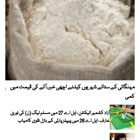
مہنگائی کے ستائے شہریوں کیلئے اچھی خبر، آٹے کی قیمت میں
پیٹ
کمی
آزاد کشمیر الیکشن ، ایل اے 27 میں مسلم لیگ (ن) کی نورین
عارف ، ایل اے 28 میں پیپلز پارٹی کے بازل نقوی کامیاب