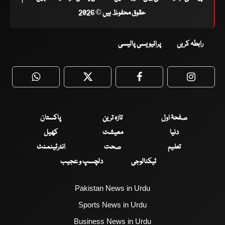
حقوق محفوظ ہیں © 2026
رابطہ کریں
پرائیویسی پالیسی
WhatsApp
Twitter
Facebook
Faceboo
صفحۂ اول
تازہ ترین
پاکستان
دنیا
معیشت
کھیل
تعلیم
صحت
انٹرٹینمنٹ
ٹیکنالوجی
دلچسپ و عجیب
Pakistan News in Urdu
Sports News in Urdu
Business News in Urdu