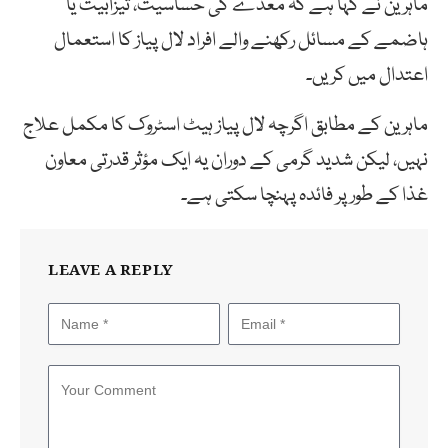
ماہرین نے کہا ہے کہ معدے کی حساسیت، تیزابیت یا
ہاضمے کے مسائل رکھنے والے افراد لال پیاز کا استعمال
اعتدال میں کریں۔
ماہرین کے مطابق اگرچہ لال پیاز ہیٹ اسٹروک کا مکمل علاج
نہیں، لیکن شدید گرمی کے دوران یہ ایک مؤثر قدرتی معاون
غذا کے طور پر فائدہ پہنچا سکتی ہے۔
LEAVE A REPLY