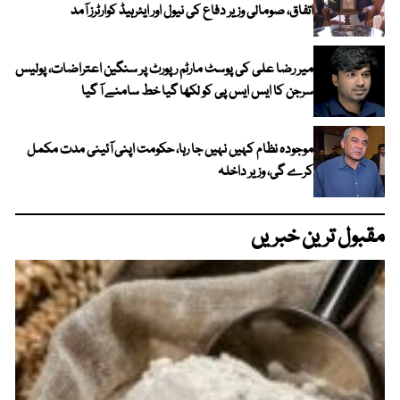
اتفاق، صومالی وزیر دفاع کی نیول اور ایئرہیڈ کوارٹرز آمد
میر رضا علی کی پوسٹ مارٹم رپورٹ پر سنگین اعتراضات، پولیس
سرجن کا ایس ایس پی کو لکھا گیا خط سامنے آ گیا
موجودہ نظام کہیں نہیں جا رہا، حکومت اپنی آئینی مدت مکمل
کرے گی، وزیر داخلہ
مقبول ترین خبریں