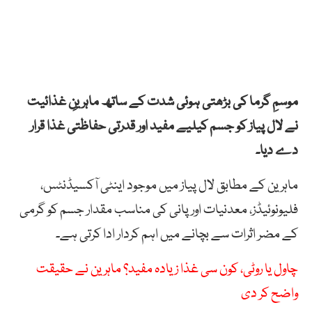
موسمِ گرما کی بڑھتی ہوئی شدت کے ساتھ ماہرینِ غذائیت
نے لال پیاز کو جسم کیلیے مفید اور قدرتی حفاظتی غذا قرار
دے دیا۔
ماہرین کے مطابق لال پیاز میں موجود اینٹی آکسیڈنٹس،
فلیونوئیڈز، معدنیات اور پانی کی مناسب مقدار جسم کو گرمی
کے مضر اثرات سے بچانے میں اہم کردار ادا کرتی ہے۔
چاول یا روٹی، کون سی غذا زیادہ مفید؟ ماہرین نے حقیقت
واضح کر دی