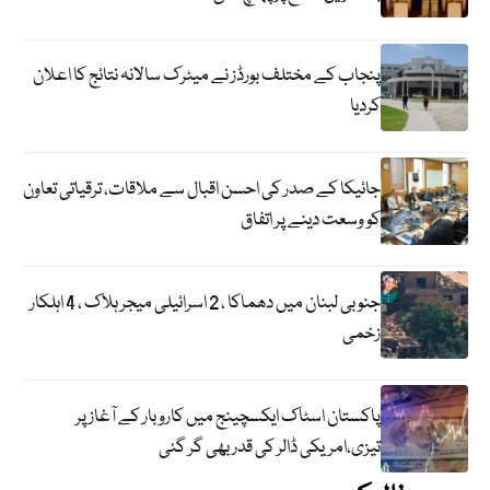
پنجاب کے مختلف بورڈز نے میٹرک سالانہ نتائج کا اعلان
کردیا
جائیکا کے صدر کی احسن اقبال سے ملاقات، ترقیاتی تعاون
کو وسعت دینے پر اتفاق
جنوبی لبنان میں دھماکا ، 2 اسرائیلی میجر ہلاک ، 4 اہلکار
زخمی
پاکستان اسٹاک ایکسچینج میں کاروبار کے آغاز پر
تیزی،امریکی ڈالر کی قدر بھی گر گئی