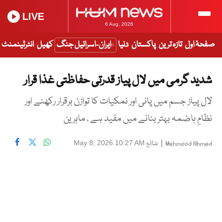
LIVE
6 Aug, 2026
صفحۂ اول
تازہ ترین
پاکستان
دنیا
ایران-اسرائیل جنگ
کھیل
انٹرٹینمنٹ
شدید گرمی میں لال پیاز قدرتی حفاظتی غذا قرار
لال پیاز جسم میں پانی اور نمکیات کا توازن برقرار رکھنے اور
نظامِ ہاضمہ بہتر بنانے میں مفید ہے ، ماہرین
|
شائع
May 8, 2026 10:27 AM
Mehmood Ahmed