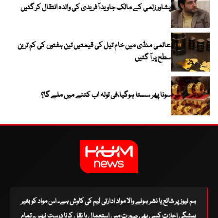
پشاور زلمی کے مالک جاوید آفریدی کی والدہ انتقال کر گئیں
عالمی منڈی میں خام تیل کی قیمتیں تین ہفتوں کی کم ترین
سطح پر آ گئیں
سونا پھر سستا ہوگیا،فی تولہ اب کتنے میں ملے گا؟
ہم نیوز پر شائع یا نشر ہونے والا مواد ادارتی ٹیم کی کاوش ہے۔ اس مواد کو بغیر
پیشگی اجازت کسی بھی صورت میں استعمال یا نقل کرنا درست نہیں۔ تمام