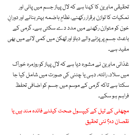
تحقیقی ماہرین کا کہنا ہے کہ لال پیاز جسم میں پانی اور
نمکیات کا توازن برقرار رکھنے، نظامِ ہاضمہ بہتر بنانے اور دورانِ
خون کو متوازن رکھنے میں مدد دے سکتی ہے۔ گرمی کے
باعث جسم پر پڑنے والے دباؤ اور تھکن میں کمی لانے میں بھی
مفید ہے۔
غذائی ماہرین نے مشورہ دیا ہے کہ لال پیاز کو روزمرہ خوراک
میں سلاد، رائتہ، دہی یا چٹنی کی صورت میں شامل کیا جا
سکتا ہے تاکہ گرمی کے موسم میں جسم کو اضافی تحفظ
فراہم ہو سکے۔
مچھلی کے تیل کے کیپسول صحت کیلئے فائدہ مند ہیں یا
نقصان دہ؟ نئی تحقیق