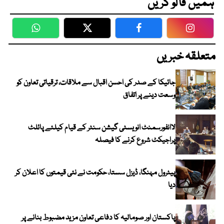
ہمیں فالو کریں
WhatsApp
Twitter
Facebook
Faceboo
متعلقہ خبریں
جائیکا کے صدر کی احسن اقبال سے ملاقات، ترقیاتی تعاون کو
وسعت دینے پر اتفاق
لاانفورسمنٹ انویسٹی گیشن سنٹر کے قیام کیلئے پائلٹ
پراجیکٹ شروع کرنے کا فیصلہ
پیٹرول مہنگا، ڈیزل سستا، حکومت نے نئی قیمتوں کا اعلان کر
دیا
پاکستان اور صومالیہ کا دفاعی تعاون مزید مضبوط بنانے پر