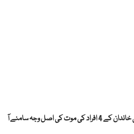
بھارت میں بریانی کے بعد تربوز کھانے سے ایک ہی خاندان کے 4 افراد کی موت کی اصل وجہ سامنے آ