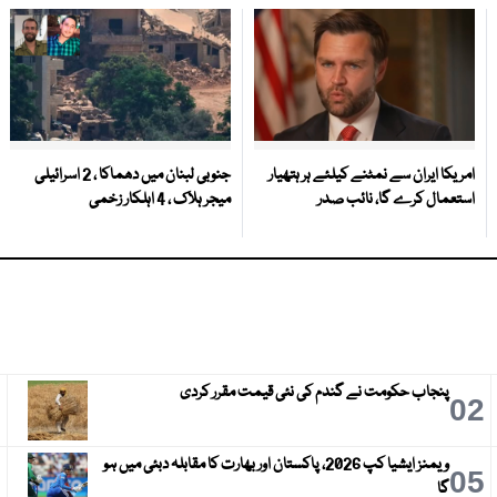
امریکا ایران سے نمٹنے کیلئے ہر ہتھیار
جنوبی لبنان میں دھماکا ، 2 اسرائیلی
استعمال کرے گا، نائب صدر
میجر ہلاک ، 4 اہلکار زخمی
پنجاب حکومت نے گندم کی نئی قیمت مقرر کردی
3
02
ویمنز ایشیا کپ 2026، پاکستان اور بھارت کا مقابلہ دبئی میں ہو
6
05
گا