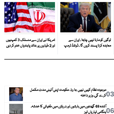
لوگوں کو مارنا نہیں چاہتا ، ایران سے
امریکا نے ایران سے منسلک 3 کمپنیوں
معاہدہ کرنا پسند کروں گا ، ڈونلڈ ٹرمپ
اور 2 طیاروں پر عائد پابندیاں ختم کر دیں
موجودہ نظام کہیں نہیں جا رہا، حکومت اپنی آئینی مدت مکمل
0
کرے گی، وزیر داخلہ
آئندہ 48 گھنٹوں میں بارشوں اور دریاؤں میں طغیانی کا خدشہ،
0
ہنگامی تیاریاں تیز