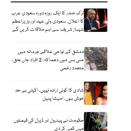
ترک صدر کا ایک روزہ دورہ سعودی عرب
کا اعلان، سعودی ولی عہد اور وزیراعظم
شہباز شریف سے اہم ملاقات کریں گے
دمشق کے نواحی علاقے جرمانہ میں
منی بس میں دھماکہ، 2 افراد جاں بحق،
متعدد زخمی
شادی کا کوئی ارادہ نہیں، اکیلی بے حد
خوش ہوں، امیشا پٹیل
حکومت نے پیٹرول اور ڈیزل کی قیمتوں
میں کمی کر دی