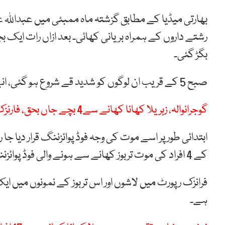
بھارتی میڈیا کے مطابق گزشتہ ماہ ممبئی میں عبداللہ عب
رشتے داروں کے ہمراہ بریانی کھائی۔ بعد ازاں رات ایک
بگڑ گئی۔
صبح 5 کے قریب ان لوگوں کو شدید قے شروع ہو گئی، انہیں اسپتال منتقل کیا گیا جہاں چاروں دوران علاج چل بسے۔
گوجرانوالہ، زہریلا کھانا کھانے سے4 بچے جاں بحق، فارنزک رپورٹ میں زہر کی تصدیق
ابتدائی طور پر اسے موت کی وجہ فوڈ پوائزننگ قرار دیا ج
کے 4 افراد کی موت تربوز کھانے سے ہونے والی فوڈ پوائزننگ کے باعث نہیں بلکہ چوہوں کو مارنے والے زہر سے ہوئی۔
فرانزک رپورٹ میں لاشوں اور اس تربوز کے نمونوں میں ای
ہے۔