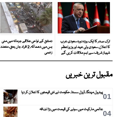
دمشق کے نواحی علاقے جرمانہ میں منی
ترک صدر کا ایک روزہ دورہ سعودی عرب
بس میں دھماکہ، 2 افراد جاں بحق، متعدد
کا اعلان، سعودی ولی عہد اور وزیراعظم
زخمی
شہباز شریف سے اہم ملاقات کریں گے
مقبول ترین خبریں
پیٹرول مہنگا، ڈیزل سستا، حکومت نے نئی قیمتوں کا اعلان کر دیا
01
عالمی مارکیٹ میں سونے کی قیمت میں بڑا اضافہ
04