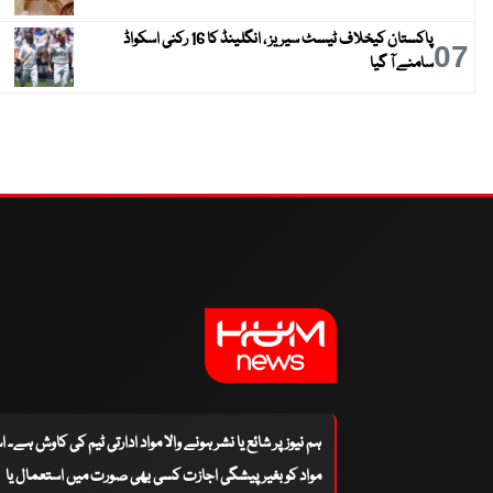
پاکستان کیخلاف ٹیسٹ سیریز ، انگلینڈ کا 16 رکنی اسکواڈ
07
سامنے آ گیا
ہم نیوز پر شائع یا نشر ہونے والا مواد ادارتی ٹیم کی کاوش ہے۔ 
مواد کو بغیر پیشگی اجازت کسی بھی صورت میں استعمال یا