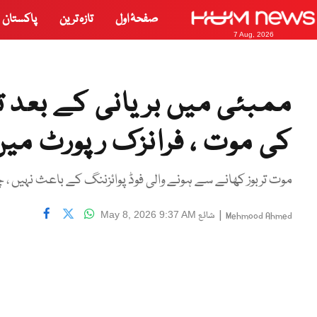
صفحۂ اول
تازہ ترین
پاکستان
7 Aug, 2026
ممبئی میں بریانی کے بعد ت
کی موت ، فرانزک رپورٹ می
موت تربوز کھانے سے ہونے والی فوڈ پوائزننگ کے باعث نہیں ، چ
|
شائع
May 8, 2026 9:37 AM
Mehmood Ahmed