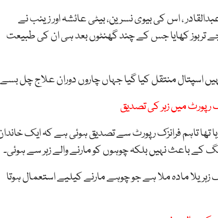
دالقادر ، اس کی بیوی نسرین، بیٹی عائشہ اور زینب نے
 بجے تربوز کھایا جس کے چند گھنٹوں بعد ہی ان کی طبیعت
ا رہا تھا تاہم فرانزک رپورٹ سے تصدیق ہوئی ہے کہ ایک خاندان
ک زہریلا مادہ ملا ہے جو چوہے مارنے کیلیے استعمال ہوتا