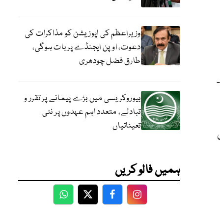
وزیراعظم کی اپوزیشن کو مذاکرات کی
دعوت، اوپن ایجنڈے پر بات ہوگی،
طارق فضل چودھری
بیوروکریسی میں بڑے پیمانے پر تقرر و
تبادلے، متعدد اہم عہدوں پر نئی
تعیناتیاں
ہمیں فالو کریں
WhatsApp
Twitter
Facebook
Facebook