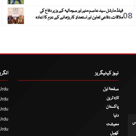
فیلڈ مارشل سید عاصم منیر اور صومالیہ کے وزیر دفاع کی
9
08
ملاقات، دفاعی تعاون اور استعدادِ کار بڑھانے کے عزم کا اعادہ
نیوز کیٹیگریز
انگر
صفحۂ اول
Urdu
تازہ ترین
Urdu
پاکستان
Urdu
دنیا
Urdu
اس
معیشت
Urdu
کھیل