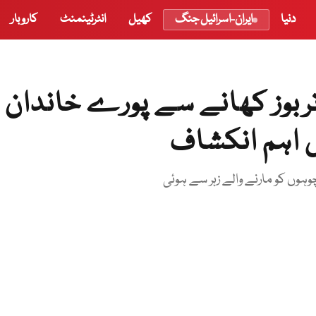
دنیا
ایران-اسرائیل جنگ
کھیل
انٹرٹینمنٹ
کاروبار
ربوز کھانے سے پورے خاندان
ں اہم انکشاف
وہوں کو مارنے والے زہر سے ہوئی