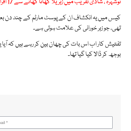
نوشہرہ ، شادی تقریب میں زہریلا کھانا کھانے سے 17 افراد کی حالت غیر
کیس میں یہ انکشاف ان کے پوسٹ مارٹم کے چند دن بعد 
تھی، جو زہر خورانی کی علامت ہوتی ہے۔
تفتیش کار اب اس بات کی چھان بین کر رہے ہیں کہ آیا یہ ز
بوجھ کر ڈالا کیا گیا تھا۔