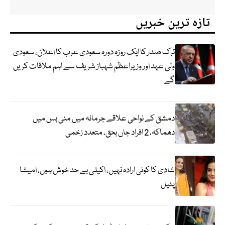
تازہ ترین خبریں
ترک صدر کا ایک روزہ دورہ سعودی عرب کا اعلان، سعودی
ولی عہد اور وزیراعظم شہباز شریف سے اہم ملاقات کریں
گے
دمشق کے نواحی علاقے جرمانہ میں منی بس میں
دھماکہ، 2 افراد جاں بحق، متعدد زخمی
شادی کا کوئی ارادہ نہیں، اکیلی بے حد خوش ہوں، امیشا
پٹیل