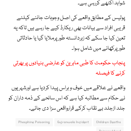
شواہد اکٹھے کررہی ہے۔
پولیس کے مطابق واقعے کی اصل وجوہات جاننے کیلئے
قریبی افراد سے بیانات بھی ریکارڈ کیے جا رہے ہیں تاکہ یہ
تعین کیا جا سکے کہ زہردانستہ طورپرملایا گیا یا حادثاتی
طورپرکھانے میں شامل ہوا۔
پنجاب حکومت کا طبی ماہرین کو عارضی بنیادوں پر بھرتی
کرنے کا فیصلہ
واقعے نے علاقے میں خوف و ہراس پیدا کردیا ہے اورشہریوں
نے حکام سے مطالبہ کیا ہے کہ اس سانحے کے ذمہ داران کو
جلد ازجلد بے نقاب کرکے قرارواقعی سزا دی جائے۔
Phosphine Poisoning
Gujranwala Incident
Children Deaths