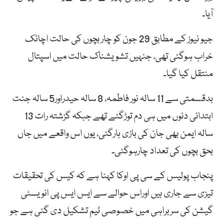
آیا۔
جیو نیوز کے مطابق 29 جون کو چار بچوں کی حالت اچانک
خراب ہوگئی تھی، جنہیں تشویشناک حالت میں اسپتال
منتقل کیا گیا۔
بدقسمتی سے 11 سالہ نور فاطمہ، 8 سالہ حیدراور5 سالہ جنت
ابتدائی دنوں میں ہی دم توڑگئے تھے جبکہ گزشتہ رات 13
سالہ ایمن بھی جان کی بازی ہارگئی، یوں اس واقعے میں جاں
بحق بچوں کی تعداد چارہوگئی۔
پنجاب پولیس کے سی پی اوکا کہنا ہے کہ کیس کی تحقیقات
تیزی سے جاری ہیں اوراس حوالے سے ایس ایس پی انویسٹی
گیشن کی سربراہی میں خصوصی ٹیم تشکیل دی گئی ہے جو