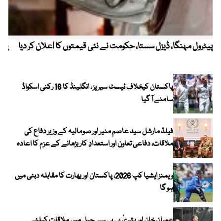
پیٹرول مہنگا، ڈیزل سستا، حکومت نے نئی قیمتوں کا اعلان کر دیا
پنج
پاکستان کیخلاف ٹیسٹ سیریز ، انگلینڈ کا 16 رکنی اسکواڈ
سامنے آ گیا
فیلڈ مارشل سید عاصم منیر اور صومالیہ کے وزیر دفاع کی
ملاقات، دفاعی تعاون اور استعدادِ کار بڑھانے کے عزم کا اعادہ
ویمنز ایشیا کپ 2026، پاکستان اور بھارت کا مقابلہ دبئی میں
ہو گا
عمران خان اور بشریٰ بی بی سے جیل میں ملاقات کیلئے