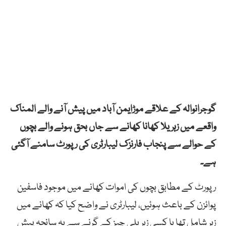
گوجرانوالہ کے علاقے موڑایمن آباد میں پیش آنے والے المناک
واقعے میں زہریلا کھانا کھانے سے جاں بحق ہونے والے بچوں
کے حوالے سے پنجاب فارنزک لیبارٹری کی رپورٹ سامنے آگئی
ہے۔
رپورٹ کے مطابق بچوں کی اموات کھانے میں موجود فاسفین
پوائزن کے باعث ہوئیں، لیبارٹری نے واضح کیا کہ کھانے میں
زہر شامل تھا یا کسی زہریلی چیز کے گرنے سے یہ سانحہ پیش