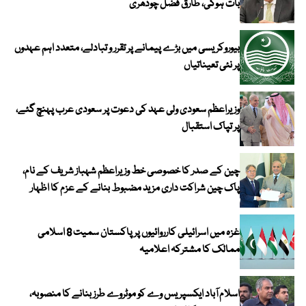
بات ہوگی، طارق فضل چودھری
بیوروکریسی میں بڑے پیمانے پر تقرر و تبادلے، متعدد اہم عہدوں
پر نئی تعیناتیاں
وزیراعظم سعودی ولی عہد کی دعوت پر سعودی عرب پہنچ گئے،
پر تپاک استقبال
چین کے صدر کا خصوصی خط وزیراعظم شہباز شریف کے نام،
پاک چین شراکت داری مزید مضبوط بنانے کے عزم کا اظہار
غزہ میں اسرائیلی کارروائیوں پر پاکستان سمیت 8 اسلامی
ممالک کا مشترکہ اعلامیہ
اسلام آباد ایکسپریس وے کو موٹروے طرز بنانے کا منصوبہ،