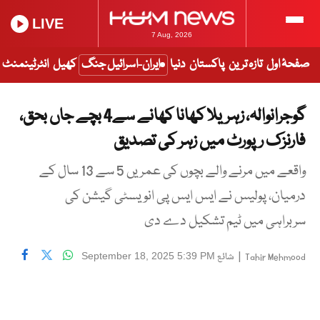
LIVE
7 Aug, 2026
صفحۂ اول
تازہ ترین
پاکستان
دنیا
ایران-اسرائیل جنگ
کھیل
انٹرٹینمنٹ
گوجرانوالہ، زہریلا کھانا کھانے سے4 بچے جاں بحق،
فارنزک رپورٹ میں زہر کی تصدیق
واقعے میں مرنے والے بچوں کی عمریں 5 سے 13 سال کے
درمیان، پولیس نے ایس ایس پی انویسٹی گیشن کی
سربراہی میں ٹیم تشکیل دے دی
|
شائع
September 18, 2025 5:39 PM
Tahir Mehmood