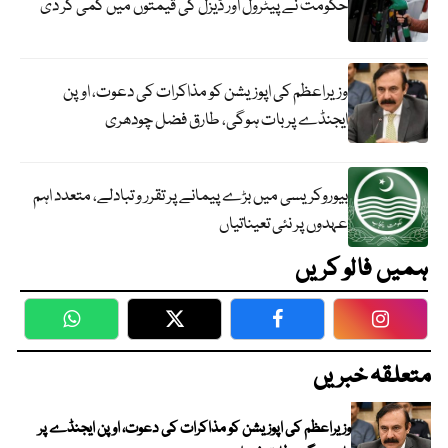
حکومت نے پیٹرول اور ڈیزل کی قیمتوں میں کمی کر دی
وزیراعظم کی اپوزیشن کو مذاکرات کی دعوت، اوپن
ایجنڈے پر بات ہوگی، طارق فضل چودھری
بیوروکریسی میں بڑے پیمانے پر تقرر و تبادلے، متعدد اہم
عہدوں پر نئی تعیناتیاں
ہمیں فالو کریں
WhatsApp
Twitter
Facebook
Faceboo
متعلقہ خبریں
وزیراعظم کی اپوزیشن کو مذاکرات کی دعوت، اوپن ایجنڈے پر