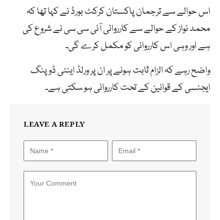
اس حوالے سے ترجمان پاکستان کرکٹ بورڈ نے کہا تھا کہ
محمد نواز کے حوالے سے کارروائی آئی سی سی نے شروع کی
ہے اور وہی اس کارروائی کو مکمل کرے گی۔
واضح رہے کہ الزام ثابت ہونے پر ان پر ورلڈ اینٹی ڈوپنگ
ایجنسی کے قوانین کے تحت کارروائی ہو سکتی ہے۔
LEAVE A REPLY