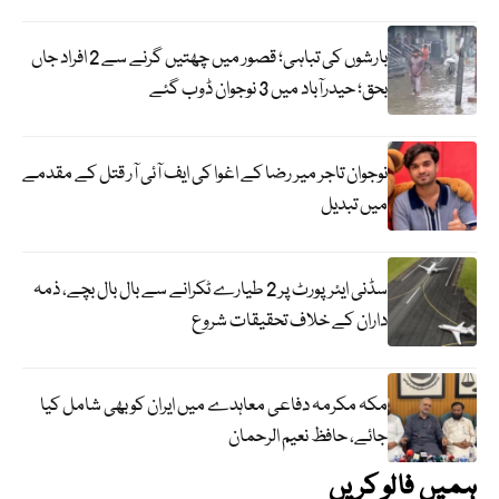
بارشوں کی تباہی؛ قصور میں چھتیں گرنے سے 2 افراد جاں
بحق؛ حیدرآباد میں 3 نوجوان ڈوب گئے
نوجوان تاجر میر رضا کے اغوا کی ایف آئی آر قتل کے مقدمے
میں تبدیل
سڈنی ایئرپورٹ پر 2 طیارے ٹکرانے سے بال بال بچے، ذمہ
داران کے خلاف تحقیقات شروع
مکہ مکرمہ دفاعی معاہدے میں ایران کو بھی شامل کیا
جائے، حافظ نعیم الرحمان
ہمیں فالو کریں