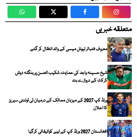
WhatsApp
Twitter
Facebook
Faceboo
متعلقہ خبریں
معروف فٹبالر لیونل میسی کے والد انتقال کر گئے
شیخ حسینہ واجد کی حمایت، شکیب الحسن پر بنگلہ دیش
کرکٹ کے دروازے بند
ورلڈ کپ 2027 کے میزبان ممالک کے درمیان ٹی ٹوئنٹی سیریز
کا اعلان
افغانستان 2027 ورلڈ کپ کے لیے کوالیفائی کرگیا