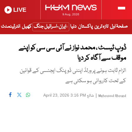
LIVE
9 Aug, 2026
صفحۂ اول
تازہ ترین
پاکستان
دنیا
ایران-اسرائیل جنگ
کھیل
انٹرٹینمنٹ
ڈوپ ٹیسٹ ، محمد نواز نے آئی سی سی کو اپنے
موقف سے آگاہ کر دیا
الزام ثابت ہونے پر ورلڈ اینٹی ڈوپنگ ایجنسی کے قوانین
کے تحت کارروائی ہو سکتی ہے
|
شائع
April 23, 2026 3:16 PM
Mehmood Ahmed