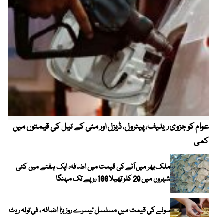
عوام کو جزوی ریلیف، پیٹرول، ڈیزل اور مٹی کے تیل کی قیمتوں میں
4 روز میں سونے کی قیمت میں بڑا اضافہ
کمی
ملک بھر میں آٹے کی قیمت میں اضافہ، ایک ہفتے میں کئی
شہروں میں 20 کلو تھیلا 100 روپے تک مہنگا
سونے کی قیمت میں مسلسل تیسرے روز بڑا اضافہ ، فی تولہ ریٹ