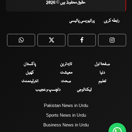
حقوق محفوظ ہیں © 2026
رابطہ کریں
پرائیویسی پالیسی
WhatsApp
Twitter
Facebook
Faceboo
صفحۂ اول
تازہ ترین
پاکستان
دنیا
معیشت
کھیل
تعلیم
صحت
انٹرٹینمنٹ
ٹیکنالوجی
دلچسپ و عجیب
Pakistan News in Urdu
Sports News in Urdu
Business News in Urdu