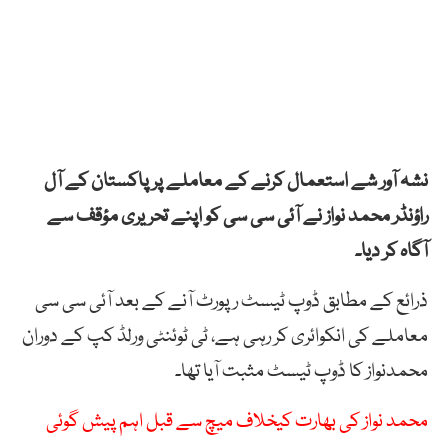
نشہ آور شے استعمال کرنے کے معاملے پر پاکستان کے آل
راؤنڈر محمد نواز نے آئی سی سی کو اپنے تحریری مؤقف سے
آگاہ کر دیا۔
ذرائع کے مطابق ڈوپ ٹیسٹ رپورٹ آنے کے بعد آئی سی سی
معاملے کی انکوائری کر رہی ہے، ٹی ٹوئنٹی ورلڈ کپ کے دوران
محمدنواز کا ڈوپ ٹیسٹ مثبت آیا تھا۔
محمد نواز کی بھارت کیخلاف میچ سے قبل اہم پیش گوئی