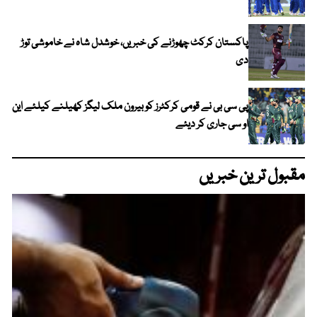
پاکستان کرکٹ چھوڑنے کی خبریں، خوشدل شاہ نے خاموشی توڑ
دی
پی سی بی نے قومی کرکٹرز کو بیرون ملک لیگز کھیلنے کیلئے این
او سی جاری کر دیئے
مقبول ترین خبریں