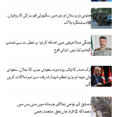
جنوبی وزیرستان اور دیر میں سکیورٹی فورسز کی کارروائیاں ،
10دہشتگرد ہلاک
جنگی صلاحیتوں میں اضافہ کر دیا ، ہر خطرے سے نمٹنے
کیلئے تیار ہیں ، ایرانی فوج
ترک صدر کا ایک روزہ دورہ سعودی عرب کا اعلان، سعودی
ولی عہد اور وزیراعظم شہباز شریف سے اہم ملاقات کریں
گے
دمشق کے نواحی علاقے جرمانہ میں منی بس میں
دھماکہ، 2 افراد جاں بحق، متعدد زخمی