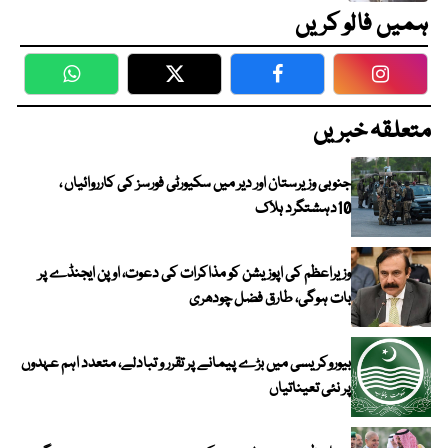
ہمیں فالو کریں
WhatsApp
Twitter
Facebook
Faceboo
متعلقہ خبریں
جنوبی وزیرستان اور دیر میں سکیورٹی فورسز کی کارروائیاں ،
10دہشتگرد ہلاک
وزیراعظم کی اپوزیشن کو مذاکرات کی دعوت، اوپن ایجنڈے پر
بات ہوگی، طارق فضل چودھری
بیوروکریسی میں بڑے پیمانے پر تقرر و تبادلے، متعدد اہم عہدوں
پر نئی تعیناتیاں