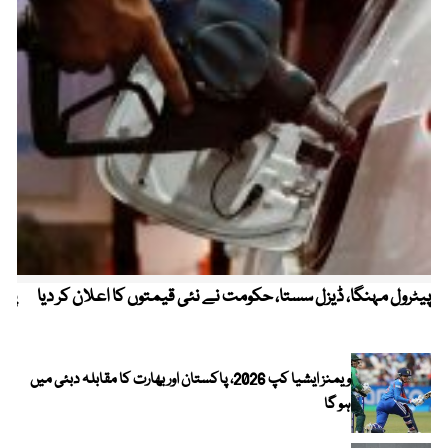
پیٹرول مہنگا، ڈیزل سستا، حکومت نے نئی قیمتوں کا اعلان کر دیا
پنج
ویمنز ایشیا کپ 2026، پاکستان اور بھارت کا مقابلہ دبئی میں
ہو گا