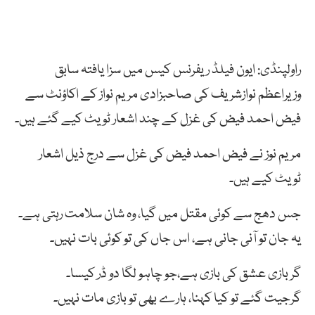
راولپنڈی: ایون فیلڈ ریفرنس کیس میں سزا یافتہ سابق
وزیراعظم نوازشریف کی صاحبزادی مریم نواز کے اکاؤنٹ سے
فیض احمد فیض کی غزل کے چند اشعار ٹویٹ کیے گئے ہیں۔
مریم نوز نے فیض احمد فیض کی غزل سے درج ذیل اشعار
ٹویٹ کیے ہیں۔
جس دھج سے کوئی مقتل میں گیا، وہ شان سلامت رہتی ہے۔
یہ جان تو آنی جانی ہے، اس جاں کی تو کوئی بات نہیں۔
گر بازی عشق کی بازی ہے،جو چاہو لگا دو ڈر کیسا۔
گرجیت گئے تو کیا کہنا، ہارے بھی تو بازی مات نہیں۔