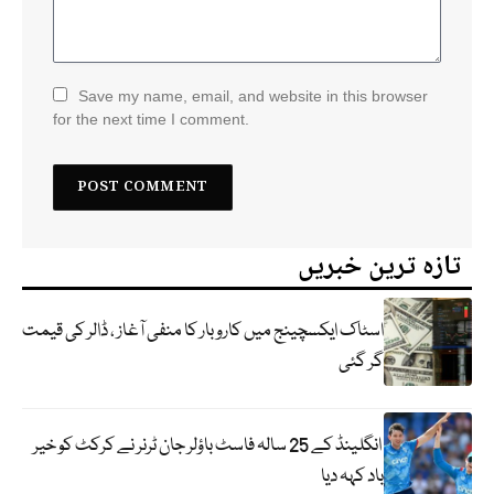
Save my name, email, and website in this browser
for the next time I comment.
تازہ ترین خبریں
اسٹاک ایکسچینج میں کاروبار کا منفی آغاز ، ڈالر کی قیمت
گر گئی
انگلینڈ کے 25 سالہ فاسٹ باؤلر جان ٹرنر نے کرکٹ کو خیر
باد کہہ دیا