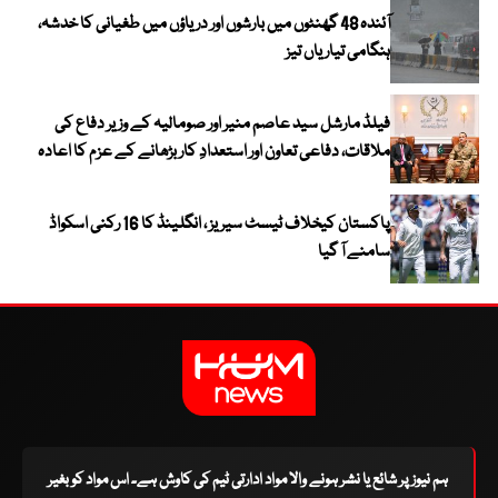
آئندہ 48 گھنٹوں میں بارشوں اور دریاؤں میں طغیانی کا خدشہ،
ہنگامی تیاریاں تیز
فیلڈ مارشل سید عاصم منیر اور صومالیہ کے وزیر دفاع کی
ملاقات، دفاعی تعاون اور استعدادِ کار بڑھانے کے عزم کا اعادہ
پاکستان کیخلاف ٹیسٹ سیریز ، انگلینڈ کا 16 رکنی اسکواڈ
سامنے آ گیا
ہم نیوز پر شائع یا نشر ہونے والا مواد ادارتی ٹیم کی کاوش ہے۔ اس مواد کو بغیر