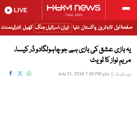
LIVE
7 Aug, 2026
صفحۂ اول
تازہ ترین
پاکستان
دنیا
ایران-اسرائیل جنگ
کھیل
انٹرٹینمنٹ
یہ بازی عشق کی بازی ہے جو چاہولگادو ڈر کیسا،
مریم نواز کا ٹویٹ
|
شائع
July 21, 2018 7:30 PM
ویب ڈیسک