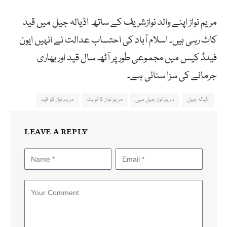
مریم نواز اپنے والد نوازشریف کے ساتھ اڈیالہ جیل میں قید
کاٹ رہی ہیں۔ اسلام آباد کی احتساب عدالت نے انہیں ایون
فیلڈ کیس میں مجموعی طور پر آٹھ سال قید اور بھاری
جرمانے کی سزا سنائی ہے۔
اڈیالہ جیل
مریم نواز جیل میں
مریم نواز کا ٹویٹ
مریم نواز کو قید
LEAVE A REPLY