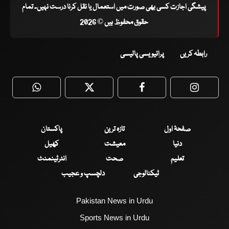
پیشگی اجازت کسی بھی صورت میں استعمال یا نقل کرنا درست نہیں۔ تمام
حقوق محفوظ ہیں © 2026
رابطہ کریں
پرائیویسی پالیسی
WhatsApp
Twitter
Facebook
Faceboo
صفحۂ اول
تازہ ترین
پاکستان
دنیا
معیشت
کھیل
تعلیم
صحت
انٹرٹینمنٹ
ٹیکنالوجی
دلچسپ و عجیب
Pakistan News in Urdu
Sports News in Urdu