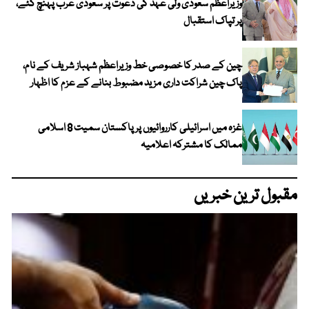
وزیراعظم سعودی ولی عہد کی دعوت پر سعودی عرب پہنچ گئے،
پر تپاک استقبال
چین کے صدر کا خصوصی خط وزیراعظم شہباز شریف کے نام،
پاک چین شراکت داری مزید مضبوط بنانے کے عزم کا اظہار
غزہ میں اسرائیلی کارروائیوں پر پاکستان سمیت 8 اسلامی
ممالک کا مشترکہ اعلامیہ
مقبول ترین خبریں