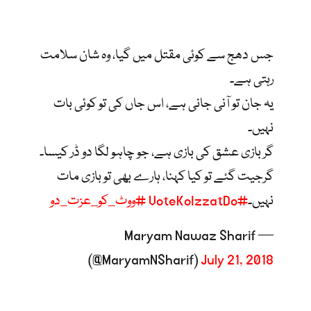
جس دھج سے کوئی مقتل میں گیا، وہ شان سلامت
رہتی ہے۔
یہ جان تو آنی جانی ہے، اس جاں کی تو کوئی بات
نہیں۔
گر بازی عشق کی بازی ہے، جو چاہو لگا دو ڈر کیسا۔
گرجیت گئے تو کیا کہنا، ہارے بھی تو بازی مات
نہیں۔
#VoteKoIzzatDo
#ووٹ_کو_عزت_دو
— Maryam Nawaz Sharif
(@MaryamNSharif)
July 21, 2018