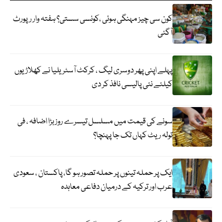
کون سی چیز مہنگی ہوئی ،کونسی سستی؟ ہفتہ وار رپورٹ
آگئی
پہلے اپنی پھر دوسری لیگ ، کرکٹ آسٹریلیا نے کھلاڑیوں
کیلئے نئی پالیسی نافذ کر دی
سونے کی قیمت میں مسلسل تیسرے روز بڑا اضافہ ، فی
تولہ ریٹ کہاں تک جا پہنچا؟
ایک پر حملہ تینوں پر حملہ تصور ہو گا، پاکستان ، سعودی
عرب اور ترکیہ کے درمیان دفاعی معاہدہ