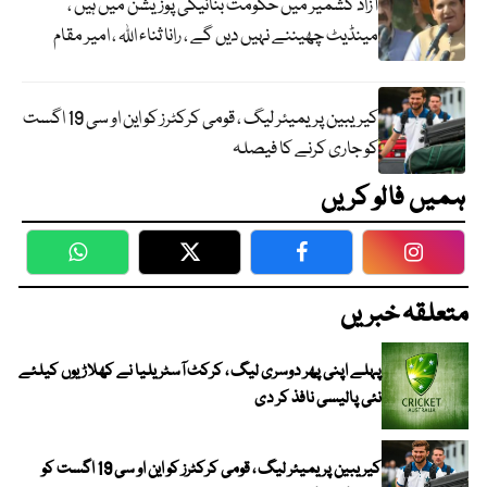
آزاد کشمیر میں حکومت بنانیکی پوزیشن میں ہیں ،
مینڈیٹ چھیننے نہیں دیں گے ، رانا ثناء اللہ ، امیر مقام
کیریبین پریمیئر لیگ ، قومی کرکٹرز کو این او سی 19 اگست
کو جاری کرنے کا فیصلہ
ہمیں فالو کریں
WhatsApp
Twitter
Facebook
Faceboo
متعلقہ خبریں
پہلے اپنی پھر دوسری لیگ ، کرکٹ آسٹریلیا نے کھلاڑیوں کیلئے
نئی پالیسی نافذ کر دی
کیریبین پریمیئر لیگ ، قومی کرکٹرز کو این او سی 19 اگست کو