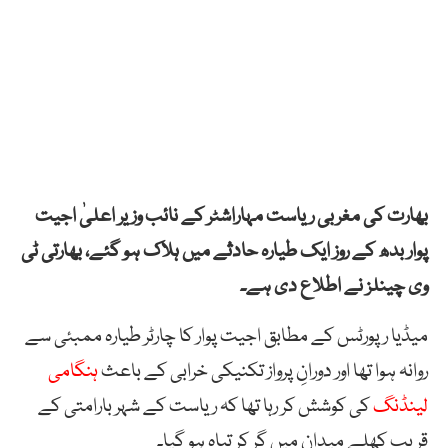
بھارت کی مغربی ریاست مہاراشٹر کے نائب وزیر اعلیٰ اجیت
پوار بدھ کے روز ایک طیارہ حادثے میں ہلاک ہو گئے، بھارتی ٹی
وی چینلز نے اطلاع دی ہے۔
میڈیا رپورٹس کے مطابق اجیت پوار کا چارٹر طیارہ ممبئی سے
روانہ ہوا تھا اور دورانِ پرواز تکنیکی خرابی کے باعث
ہنگامی
لینڈنگ
کی کوشش کر رہا تھا کہ ریاست کے شہر بارامتی کے
قریب کھلے میدان میں گر کر تباہ ہو گیا۔