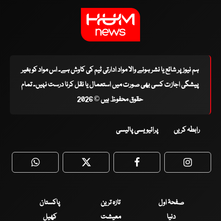
ہم نیوز پر شائع یا نشر ہونے والا مواد ادارتی ٹیم کی کاوش ہے۔ اس مواد کو بغیر
پیشگی اجازت کسی بھی صورت میں استعمال یا نقل کرنا درست نہیں۔ تمام
حقوق محفوظ ہیں © 2026
رابطہ کریں
پرائیویسی پالیسی
WhatsApp
Twitter
Facebook
Faceboo
صفحۂ اول
تازہ ترین
پاکستان
دنیا
معیشت
کھیل