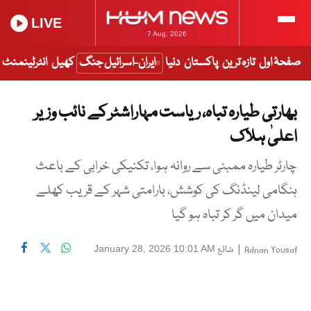
LIVE
7 Aug, 2026
صفحۂ اول
تازہ ترین
پاکستان
دنیا
ایران-اسرائیل جنگ
کھیل
انٹرٹینمنٹ
بھارتی طیارہ تباہ، ریاست مہاراشٹر کے نائب وزیر
اعلیٰ ہلاک
چارٹر طیارہ ممبئی سے روانہ ہوا، تکنیکی خرابی کے باعث
ہنگامی لینڈنگ کی کوشش، بارامتی شہر کے قریب کھلے
میدان میں گر کر تباہ ہو گیا
|
شائع
January 28, 2026 10:01 AM
Adnan Yousaf