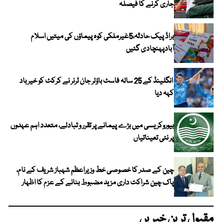
جاری کرنے کا فیصلہ
براڈ پیک حادثہ،5غیرملکی کوہ پیماؤں کی میتیں اسلام
آبادپہنچادی گئیں
انگلینڈ کے 25 سالہ فاسٹ باؤلر جان ٹرنر نے کرکٹ کو خیر باد
کہہ دیا
بیوروکریسی میں بڑے پیمانے پر تقرر و تبادلے، متعدد اہم عہدوں
پر نئی تعیناتیاں
چین کے صدر کا خصوصی خط وزیراعظم شہباز شریف کے نام،
پاک چین شراکت داری مزید مضبوط بنانے کے عزم کا اظہار
مقبول ترین خبریں