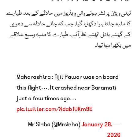
ٹیلی ویژن پر نشر ہونے والی ویڈیوز میں حادثے کے بعد طیارے
کا ملبہ جلتا ہوا دکھایا گیا، جب کہ جائے حادثہ سے دھویں
کے گھنے بادل اٹھتے نظر آئے۔ طیارے کا ملبہ وسیع علاقے
میں بکھرا ہوا تھا۔
Maharashtra : Ajit Pawar was on board
this flight…. It crashed near Baramati
just a few times ago…
pic.twitter.com/Xdab1VKm9E
January 28,
— Mr Sinha (@Mrsinha)
2026