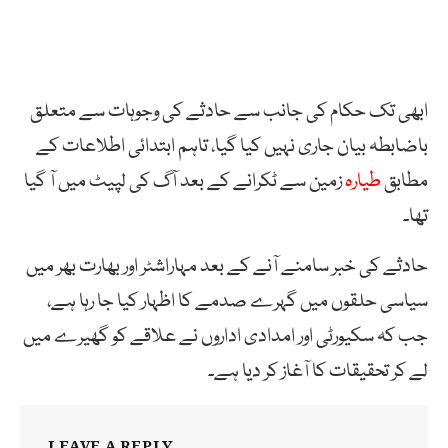
ابھی تک حکام کی جانب سے حادثے کی وجوہات سے متعلق
باضابطہ بیان جاری نہیں کیا گیا، تاہم ابتدائی اطلاعات کے
مطابق
طیارہ
زمین سے ٹکرانے کے بعد آگ کی لپیٹ میں آ گیا
تھا۔
حادثے کی خبر سامنے آنے کے بعد مہاراشٹر اور بھارت بھر میں
سیاسی حلقوں میں گہرے صدمے کا اظہار کیا جا رہا ہے،
جب کہ سکیورٹی اور امدادی اداروں نے علاقے کو گھیرے میں
لے کر تحقیقات کا آغاز کر دیا ہے۔
LEAVE A REPLY