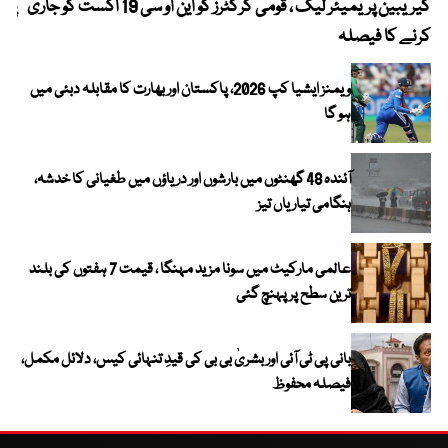
کیریبین پریمیئر لیگ ، قومی کرکٹرز کو این او سی 19 اگست کو جاری
پیٹ
کرنے کا فیصلہ
ویمنز ایشیا کپ 2026، پاکستان اور بھارت کا مقابلہ دبئی میں
ہو گا
آئندہ 48 گھنٹوں میں بارشوں اور دریاؤں میں طغیانی کا خدشہ،
ہنگامی تیاریاں تیز
عالمی مارکیٹ میں سونا مزید مہنگا ، قیمت 7 ہفتوں کی بلند
ترین سطح پر پہنچ گئی
بانی پی ٹی آئی اور بشریٰ بی بی کی قیدِ تنہائی کیس، دلائل مکمل،
فیصلہ محفوظ