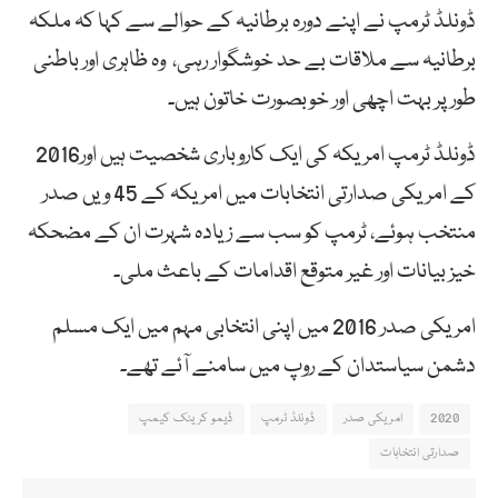
ڈونلڈ ٹرمپ نے اپنے دورہ برطانیہ کے حوالے سے کہا کہ ملکہ
برطانیہ سے ملاقات بے حد خوشگوار رہی، وہ ظاہری اور باطنی
طور پر بہت اچھی اور خوبصورت خاتون ہیں۔
ڈونلڈ ٹرمپ امریکہ کی ایک کاروباری شخصیت ہیں اور2016
کے امریکی صدارتی انتخابات میں امریکہ کے 45 ویں صدر
منتخب ہوئے، ٹرمپ کو سب سے زیادہ شہرت ان کے مضحکہ
خیز بیانات اور غیر متوقع اقدامات کے باعث ملی۔
امریکی صدر 2016 میں اپنی انتخابی مہم میں ایک مسلم
دشمن سیاستدان کے روپ میں سامنے آئے تھے۔
2020
امریکی صدر
ڈونلڈ ٹرمپ
ڈیمو کریٹک کیمپ
صدارتی انتخابات