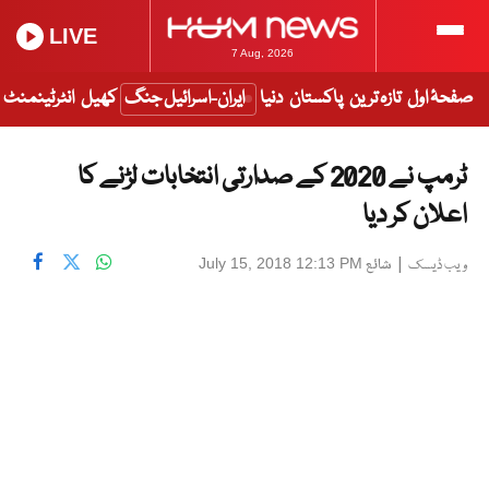
LIVE
7 Aug, 2026
صفحۂ اول
تازہ ترین
پاکستان
دنیا
ایران-اسرائیل جنگ
کھیل
انٹرٹینمنٹ
ٹرمپ نے 2020 کے صدارتی انتخابات لڑنے کا
اعلان کر دیا
|
شائع
July 15, 2018 12:13 PM
ویب ڈیسک