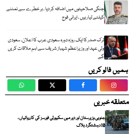
جنگی صلاحیتوں میں اضافہ کر دیا ، ہر خطرے سے نمٹنے
کیلئے تیار ہیں ، ایرانی فوج
ترک صدر کا ایک روزہ دورہ سعودی عرب کا اعلان، سعودی
ولی عہد اور وزیراعظم شہباز شریف سے اہم ملاقات کریں
گے
ہمیں فالو کریں
WhatsApp
Twitter
Facebook
Faceboo
متعلقہ خبریں
جنوبی وزیرستان اور دیر میں سکیورٹی فورسز کی کارروائیاں ،
10دہشتگرد ہلاک