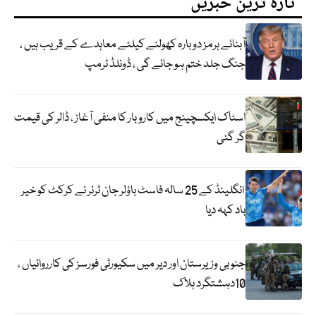
تازہ ترین خبریں
آبنائے ہرمز دوبارہ کھولنے کیلئے معاہدے کے قریب ہیں ،
جنگ جلد ختم ہو جائے گی ، ڈونلڈ ٹرمپ
اسٹاک ایکسچینج میں کاروبار کا منفی آغاز ، ڈالر کی قیمت
گر گئی
انگلینڈ کے 25 سالہ فاسٹ باؤلر جان ٹرنر نے کرکٹ کو خیر
باد کہہ دیا
جنوبی وزیرستان اور دیر میں سکیورٹی فورسز کی کارروائیاں ،
10دہشتگرد ہلاک