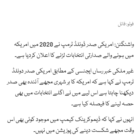
فوٹو: فائل
واشنگٹن: امریکی صدر ڈونلڈ ٹرمپ نے 2020 میں امریکہ
میں ہونے والے صدارتی انتخابات لڑنے کا اعلان کردیا ہے۔
غیر ملکی خبر رساں ایجنسی کے مطابق امریکی صدر دونلڈ
ٹرمپ نے کہا ہے کہ امریکہ کا ہر شہری مجھے آئندہ بھی صدر
دیکھنا چاہتا ہے اس لیے میں نے اگلے انتخابات میں بھی
حصہ لینے کا فیصلہ کیا ہے۔
انہوں نے کہا کہ ڈیموکریٹک کیمپ میں موجود کوئی بھی اس
وقت مجھے شکست دینے کی پوزیشن میں نہیں۔