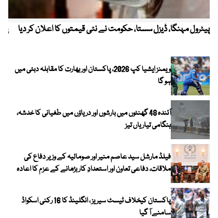
پیٹرول مہنگا، ڈیزل سستا، حکومت نے نئی قیمتوں کا اعلان کر دیا
پنج
ویمنز ایشیا کپ 2026، پاکستان اور بھارت کا مقابلہ دبئی میں
ہو گا
آئندہ 48 گھنٹوں میں بارشوں اور دریاؤں میں طغیانی کا خدشہ،
ہنگامی تیاریاں تیز
فیلڈ مارشل سید عاصم منیر اور صومالیہ کے وزیر دفاع کی
ملاقات، دفاعی تعاون اور استعدادِ کار بڑھانے کے عزم کا اعادہ
پاکستان کیخلاف ٹیسٹ سیریز ، انگلینڈ کا 16 رکنی اسکواڈ
سامنے آ گیا