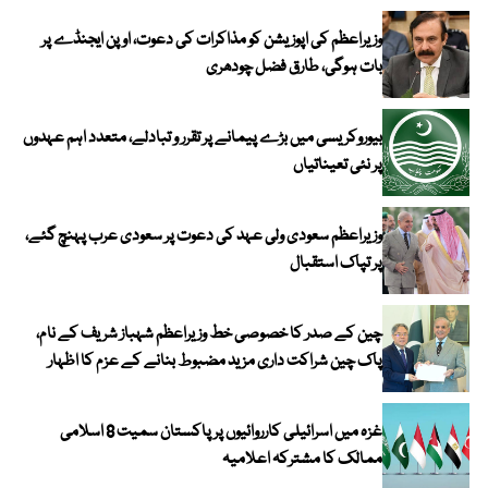
وزیراعظم کی اپوزیشن کو مذاکرات کی دعوت، اوپن ایجنڈے پر
بات ہوگی، طارق فضل چودھری
بیوروکریسی میں بڑے پیمانے پر تقرر و تبادلے، متعدد اہم عہدوں
پر نئی تعیناتیاں
وزیراعظم سعودی ولی عہد کی دعوت پر سعودی عرب پہنچ گئے،
پر تپاک استقبال
چین کے صدر کا خصوصی خط وزیراعظم شہباز شریف کے نام،
پاک چین شراکت داری مزید مضبوط بنانے کے عزم کا اظہار
غزہ میں اسرائیلی کارروائیوں پر پاکستان سمیت 8 اسلامی
ممالک کا مشترکہ اعلامیہ