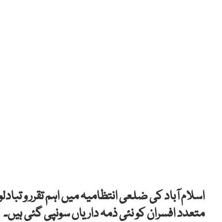
اسلام آباد کی ضلعی انتظامیہ میں اہم تقرر و تب
متعدد افسران کو نئی ذمہ داریاں سونپی گئی ہیں۔