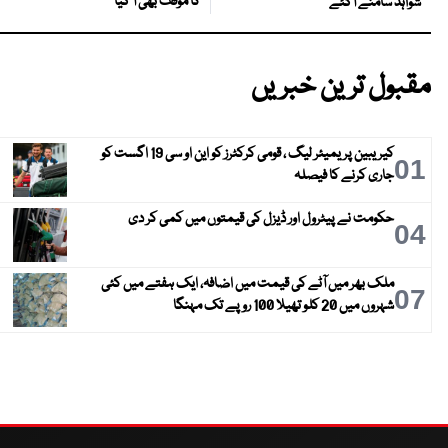
کا موقف بھی آ گیا
شواہد سامنے آگئے
مقبول ترین خبریں
کیریبین پریمیئر لیگ ، قومی کرکٹرز کو این او سی 19 اگست کو
01
جاری کرنے کا فیصلہ
حکومت نے پیٹرول اور ڈیزل کی قیمتوں میں کمی کر دی
04
ملک بھر میں آٹے کی قیمت میں اضافہ، ایک ہفتے میں کئی
07
شہروں میں 20 کلو تھیلا 100 روپے تک مہنگا