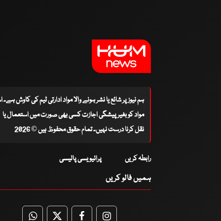
ہم نیوز پر شائع یا نشر ہونے والا مواد ادارتی ٹیم کی کاوش ہے۔ 
مواد کو بغیر پیشگی اجازت کسی بھی صورت میں استعمال یا
نقل کرنا درست نہیں۔ تمام حقوق محفوظ ہیں © 2026
رابطہ کریں
پرائیویسی پالیسی
ہمیں فالو کریں