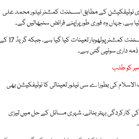
ی نوٹیفکیشن کے مطابق اسسٹنٹ کمشنر نیلور محمد علی
 ہے، جہاں وہ فوری طور پراپنے فرائض سنبھالیں گے۔
نوٹیفکیشن کے مطابق تقرری کے منتظر علی نعیم کو اسسٹنٹ کمشنر پوٹھوہار تعینات کیا گیا ہے، جبکہ 
 ذمہ داری سونپی گئی ہے۔
لاسلام کی بطوراے سی نیلور تعیناتی کا نوٹیفکیشن بھی
 کی کارکردگی بہتر بنانے، شہری مسائل کے حل میں تیزی