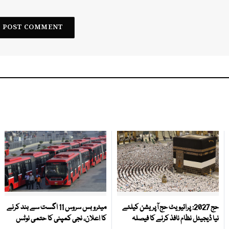
حج 2027: پرائیویٹ حج آپریشن کیلئے
میٹرو بس سروس 11 اگست سے بند کرنے
نیا ڈیجیٹل نظام نافذ کرنے کا فیصلہ
کا اعلان، نجی کمپنی کا حتمی نوٹس