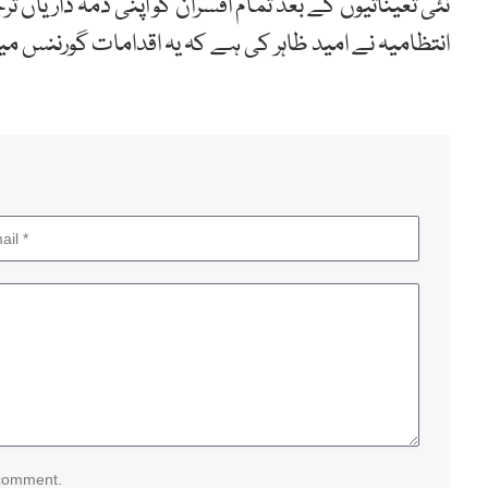
نئی تعیناتیوں کے بعد تمام افسران کو اپنی ذمہ داریاں ت
انتظامیہ نے امید ظاہر کی ہے کہ یہ اقدامات گورننس می
 comment.