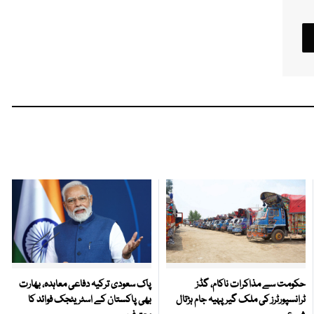
حکومت سے مذاکرات ناکام، گڈز
پاک سعودی ترکیہ دفاعی معاہدہ، بھارت
ٹرانسپورٹرز کی ملک گیر پہیہ جام ہڑتال
بھی پاکستان کے اسٹریٹجک فوائد کا