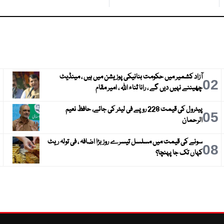
آزاد کشمیر میں حکومت بنانیکی پوزیشن میں ہیں ، مینڈیٹ
3
02
چھیننے نہیں دیں گے ، رانا ثناء اللہ ، امیر مقام
پیٹرول کی قیمت 228 روپے فی لیٹر کی جائے، حافظ نعیم
6
05
الرحمان
سونے کی قیمت میں مسلسل تیسرے روز بڑا اضافہ ، فی تولہ ریٹ
9
08
کہاں تک جا پہنچا؟