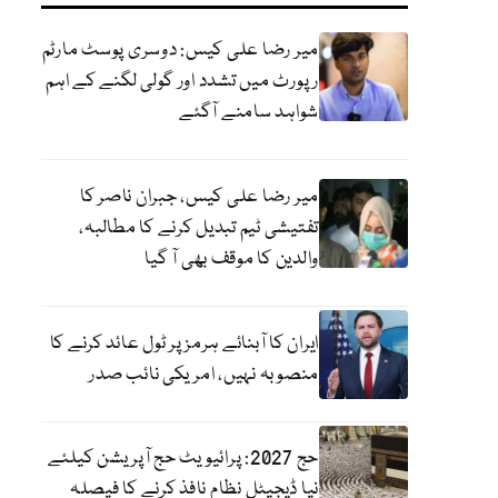
میر رضا علی کیس: دوسری پوسٹ مارٹم
رپورٹ میں تشدد اور گولی لگنے کے اہم
شواہد سامنے آگئے
میر رضا علی کیس، جبران ناصر کا
تفتیشی ٹیم تبدیل کرنے کا مطالبہ،
والدین کا موقف بھی آ گیا
ایران کا آبنائے ہرمز پر ٹول عائد کرنے کا
منصوبہ نہیں، امریکی نائب صدر
حج 2027: پرائیویٹ حج آپریشن کیلئے
نیا ڈیجیٹل نظام نافذ کرنے کا فیصلہ