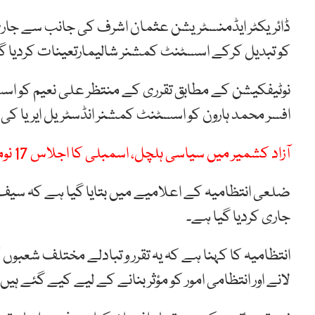
ڈائریکٹر ایڈمنسٹریشن عثمان اشرف کی جانب سے جار
کو تبدیل کرکے اسسٹنٹ کمشنر شالیمارتعینات کردیا گیا
افسر محمد ہارون کو اسسٹنٹ کمشنر انڈسٹریل ایریا کی
آزاد کشمیر میں سیاسی ہلچل، اسمبلی کا اجلاس 17 نومبر کو طلب
ضلعی انتظامیہ کے اعلامیے میں بتایا گیا ہے کہ سیف ا
جاری کردیا گیا ہے۔
انتظامیہ کا کہنا ہے کہ یہ تقرر و تبادلے مختلف شعبوں
لانے اور انتظامی امور کو مؤثر بنانے کے لیے کیے گئے ہیں۔