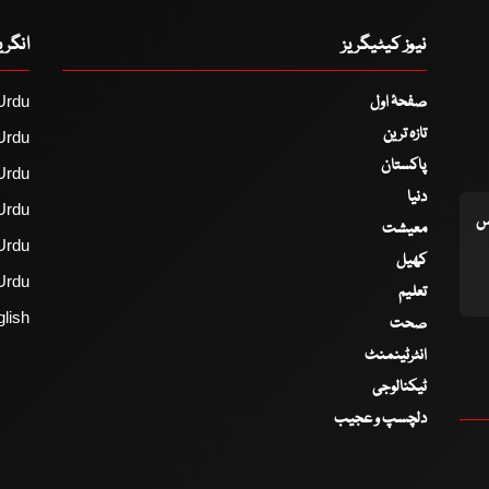
نیوز کیٹیگریز
انگر
صفحۂ اول
Urdu
تازہ ترین
Urdu
پاکستان
Urdu
دنیا
Urdu
اس
معیشت
Urdu
کھیل
Urdu
تعلیم
lish
صحت
انٹرٹینمنٹ
ٹیکنالوجی
دلچسپ و عجیب