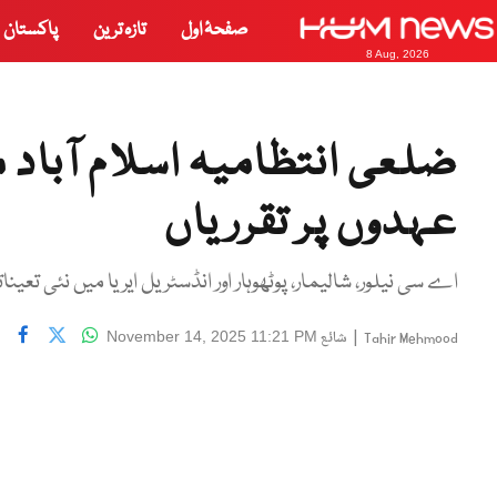
صفحۂ اول
تازہ ترین
پاکستان
8 Aug, 2026
عہدوں پر تقرریاں
اے سی نیلور، شالیمار، پوٹھوہار اور انڈسٹریل ایریا میں نئی تعین
|
شائع
November 14, 2025 11:21 PM
Tahir Mehmood