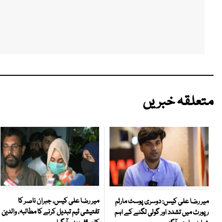
متعلقہ خبریں
میر رضا علی کیس، جبران ناصر کا
میر رضا علی کیس: دوسری پوسٹ مارٹم
تفتیشی ٹیم تبدیل کرنے کا مطالبہ، والدین
رپورٹ میں تشدد اور گولی لگنے کے اہم