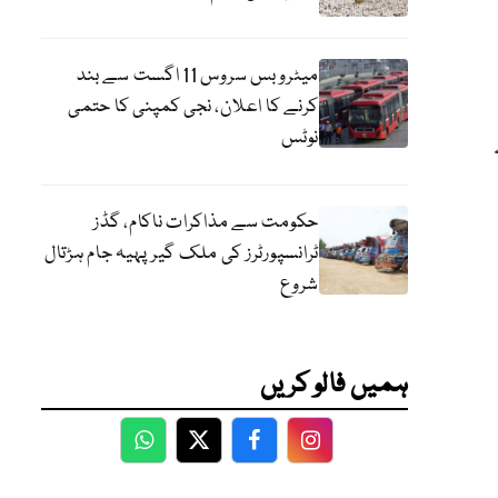
میٹرو بس سروس 11 اگست سے بند
کرنے کا اعلان، نجی کمپنی کا حتمی
نوٹس
گریڈ 17 کے
حکومت سے مذاکرات ناکام، گڈز
ٹرانسپورٹرز کی ملک گیر پہیہ جام ہڑتال
شروع
ہمیں فالو کریں
WhatsApp
Twitter
Facebook
Facebook