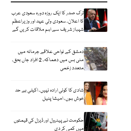
ترک صدر کا ایک روزہ دورہ سعودی عرب
کا اعلان، سعودی ولی عہد اور وزیراعظم
شہباز شریف سے اہم ملاقات کریں گے
دمشق کے نواحی علاقے جرمانہ میں
منی بس میں دھماکہ، 2 افراد جاں بحق،
متعدد زخمی
شادی کا کوئی ارادہ نہیں، اکیلی بے حد
خوش ہوں، امیشا پٹیل
حکومت نے پیٹرول اور ڈیزل کی قیمتوں
میں کمی کر دی