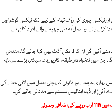
ے اور ٹیکس چوری کی روک تھام کے لیے انکم ٹیکس گوشواروں
 کرنے والے اور اصل آمدنی چھپانے والے افراد کا پہلے
آئیں گی ان کا فزیکل آڈٹ بھی کیا جائے گا۔ ابتدائی
 کیا جائے گا۔ جن میں تنخواہ دار طبقہ، کارپوریٹ سیکٹر، بڑے سرمایہ
 بھاری جرمانے اور قانونی کارروائی عمل میں لائی جائے گی۔
آئی) اور ڈیٹا اینالیس سسٹم سے مدد لی جائے گی۔
فی وصولی