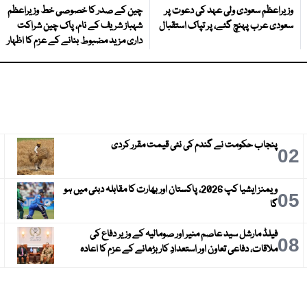
وزیراعظم سعودی ولی عہد کی دعوت پر
چین کے صدر کا خصوصی خط وزیراعظم
سعودی عرب پہنچ گئے، پر تپاک استقبال
شہباز شریف کے نام، پاک چین شراکت
داری مزید مضبوط بنانے کے عزم کا اظہار
پنجاب حکومت نے گندم کی نئی قیمت مقرر کردی
3
02
ویمنز ایشیا کپ 2026، پاکستان اور بھارت کا مقابلہ دبئی میں ہو
6
05
گا
فیلڈ مارشل سید عاصم منیر اور صومالیہ کے وزیر دفاع کی
9
08
ملاقات، دفاعی تعاون اور استعدادِ کار بڑھانے کے عزم کا اعادہ