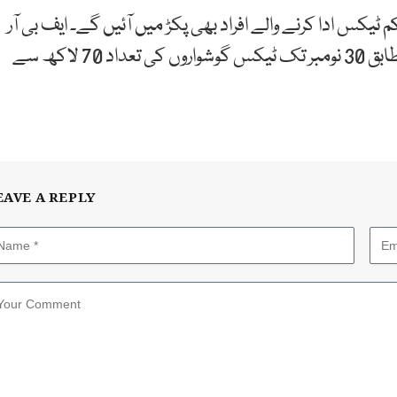
ق گزشتہ سال کے مقابلے میں 25 فیصد کم ٹیکس ادا کرنے والے افراد بھی پکڑ میں آئیں گے۔ ایف بی آر
نے سال 2025 کا آڈٹ پلان منظور کر لیا۔ اندازے کے مطابق 30 نومبر تک ٹیکس گوشواروں کی تعداد 70 لاکھ سے
EAVE A REPLY