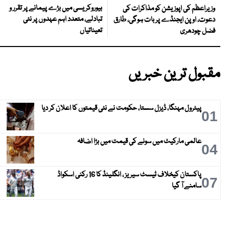
بیوروکریسی میں بڑے پیمانے پر تقرر و
وزیراعظم کی اپوزیشن کو مذاکرات کی
تبادلے، متعدد اہم عہدوں پر نئی
دعوت، اوپن ایجنڈے پر بات ہوگی، طارق
تعیناتیاں
فضل چودھری
مقبول ترین خبریں
پیٹرول مہنگا، ڈیزل سستا، حکومت نے نئی قیمتوں کا اعلان کر دیا
01
عالمی مارکیٹ میں سونے کی قیمت میں بڑا اضافہ
04
پاکستان کیخلاف ٹیسٹ سیریز ، انگلینڈ کا 16 رکنی اسکواڈ
07
سامنے آ گیا