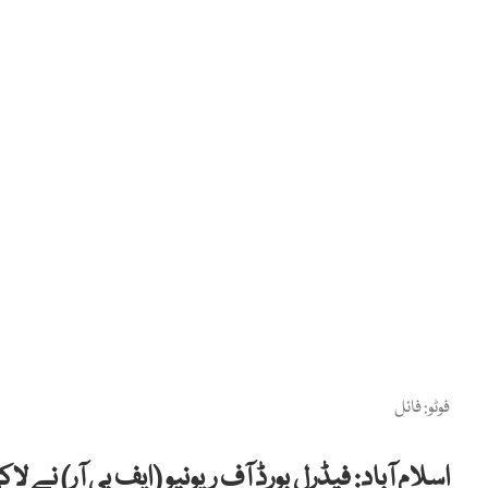
فوٹو: فائل
اسلام آباد: فیڈرل بورڈ آف ریونیو (ایف بی آر) نے