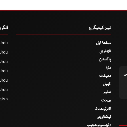
نیوز کیٹیگریز
انگر
صفحۂ اول
Urdu
تازہ ترین
Urdu
پاکستان
Urdu
دنیا
Urdu
اس
معیشت
Urdu
کھیل
Urdu
تعلیم
lish
صحت
انٹرٹینمنٹ
ٹیکنالوجی
دلچسپ و عجیب