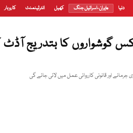
دنیا
ایران-اسرائیل جنگ
کھیل
انٹرٹینمنٹ
کاروبار
یکس گوشواروں کا بتدریج آڈٹ ک
 جرمانے اور قانونی کارروائی عمل میں لائی جائے گی