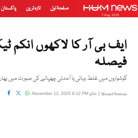
صفحۂ اول
تازہ ترین
پاکستان
7 Aug, 2026
ایف بی آر کا لاکھوں انکم ٹ
فیصلہ
گوشواروں میں غلط بیانی یا آمدنی چھپانے کی صورت میں بھاری
|
شائع
November 12, 2025 6:12 PM
Ahmed Hussain