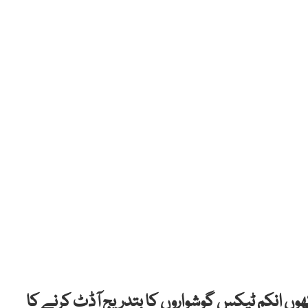
 لاکھوں انکم ٹیکس گوشواروں کا بتدریج آڈٹ کرنے کا