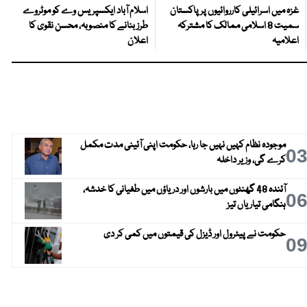
غزہ میں اسرائیلی کارروائیوں پر پاکستان
اسلام آباد ایکسپریس وے کو موٹروے
سمیت 8 اسلامی ممالک کا مشترکہ
طرز بنانے کا منصوبہ، محسن نقوی کا
اعلامیہ
اعلان
موجودہ نظام کہیں نہیں جا رہا، حکومت اپنی آئینی مدت مکمل
0
کرے گی، وزیر داخلہ
آئندہ 48 گھنٹوں میں بارشوں اور دریاؤں میں طغیانی کا خدشہ،
0
ہنگامی تیاریاں تیز
حکومت نے پیٹرول اور ڈیزل کی قیمتوں میں کمی کر دی
0