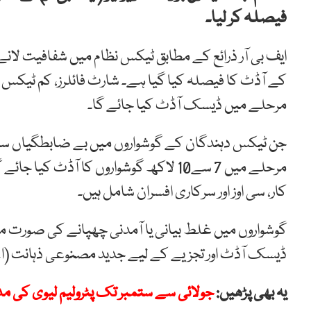
فیصلہ کر لیا۔
ایف بی آر ذرائع کے مطابق ٹیکس نظام میں شفافیت لان
کے آڈٹ کا فیصلہ کیا گیا ہے۔ شارٹ فائلرز، کم ٹیکس ادا
مرحلے میں ڈیسک آڈٹ کیا جائے گا۔
جن ٹیکس دہندگان کے گوشواروں میں بے ضابطگیاں سامنے 
مرحلے میں 7 سے10 لاکھ گوشواروں کا آڈٹ
کار، سی اوز اور سرکاری افسران شامل ہیں۔
گوشواروں میں غلط بیانی یا آمدنی چھپانے کی صورت میں
ڈیسک آڈٹ اور تجزیے کے لیے جدید مصنوعی ذہانت (اے 
یہ بھی پڑھیں:
جولائی سے ستمبر تک پٹرولیم لیوی کی مد میں 110 ارب روپے کی اضا