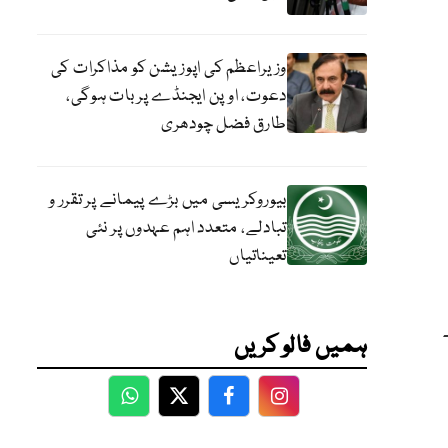
وزیراعظم کی اپوزیشن کو مذاکرات کی
دعوت، اوپن ایجنڈے پر بات ہوگی،
طارق فضل چودھری
بیوروکریسی میں بڑے پیمانے پر تقرر و
تبادلے، متعدد اہم عہدوں پر نئی
تعیناتیاں
ہمیں فالو کریں
WhatsApp
Twitter
Facebook
Facebook