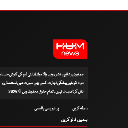
ہم نیوز پر شائع یا نشر ہونے والا مواد ادارتی ٹیم کی کاوش ہے۔ 
مواد کو بغیر پیشگی اجازت کسی بھی صورت میں استعمال یا
نقل کرنا درست نہیں۔ تمام حقوق محفوظ ہیں © 2026
رابطہ کریں
پرائیویسی پالیسی
ہمیں فالو کریں