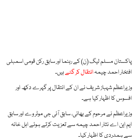
پاکستان مسلم لیگ (ن) کے رہنما اور سابق رکن قومی اسمبلی
افتخار احمد چیمہ
انتقال کر گئے
ہیں۔
وزیراعظم شہباز شریف نے ان کے انتقال پر گہرے دکھ اور
افسوس کا اظہار کیا ہے۔
وزیراعظم نے مرحوم کے بھائی، سابق آئی جی موٹر وے اور سابق
ایم این اے نثار احمد چیمہ سے تعزیت کرتے ہوئے اہل خانہ
سے ہمدردی کا اظہار کیا۔