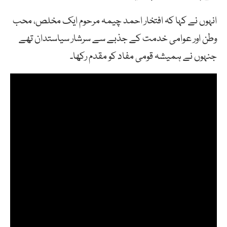
انہوں نے کہا کہ افتخار احمد چیمہ مرحوم ایک مخلص، محب
وطن اور عوامی خدمت کے جذبے سے سرشار سیاستدان تھے
جنہوں نے ہمیشہ قومی مفاد کو مقدم رکھا۔