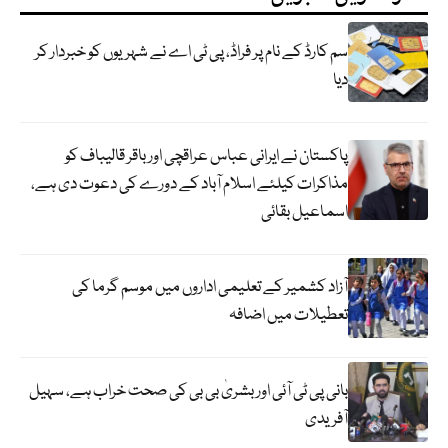
سم کارڈ کے نام پر فراڈ، پی ٹی اے نے شہریوں کو خبردار کر
دیا
پاکستان نے ایرانی عباس عراقچی اورباقر قالیباف کو
مذاکرات کیلئے اسلام آباد کے دورے کی دعوت دی ہے،
اسماعیل بقائی
آزاد کشمیر کے تعلیمی اداروں میں موسم گرما کی
تعطیلات میں اضافہ
بانی پی ٹی آئی اور بشریٰ بی بی کی صحت خراب ہے، سہیل
آفریدی