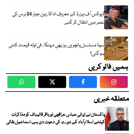
ڈیوکس آف ہیزرڈ کے معروف اداکار بین جونز 84 برس کی
عمر میں انتقال کر گئے
سونا مسلسل پانچویں روز بھی مہنگا ، فی تولہ قیمت کتنی
ہو گئی؟
ہمیں فالو کریں
WhatsApp
Twitter
Facebook
Faceboo
متعلقہ خبریں
پاکستان نے ایرانی عباس عراقچی اورباقر قالیباف کو مذاکرات
کیلئے اسلام آباد کے دورے کی دعوت دی ہے، اسماعیل بقائی