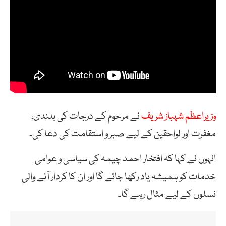
وزیراعظم شہباز شریف
نے مرحوم کے درجات کی بلندی،
مغفرت اور لواحقین کے لیے صبر و استقامت کی دعا کی۔
انہوں نے کہا کہ افتخار احمد چیمہ کی سیاسی و عوامی
خدمات کو ہمیشہ یاد رکھا جائے گا اور ان کا کردار آنے والی
نسلوں کے لیے مثال رہے گا۔