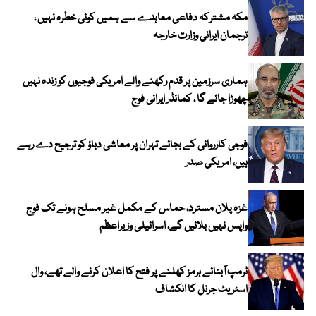
مکہ مشترکہ دفاعی معاہدے سے ہمیں کوئی خطرہ نہیں ،
ترجمان ایرانی وزارت خارجہ
ہماری سرزمین پر قدم رکھنے والے امریکی فوجیوں کو زندہ نہیں
چھوڑا جائے گا ، کمانڈر ایرانی فوج
فوجی کارروائی کے بجائے تہران پر معاشی دباؤ کو ترجیح دے رہے
ہیں، امریکی صدر
غزہ پلان مسترد، حماس کے مکمل غیر مسلح ہونے تک فوج
واپس نہیں بلائیں گے، اسرائیلی وزیراعظم
ٹرمپ آبنائے ہرمز کھلنے پر فتح کا اعلان کرنے والے تھے، وال
اسٹریٹ جرنل کا انکشاف