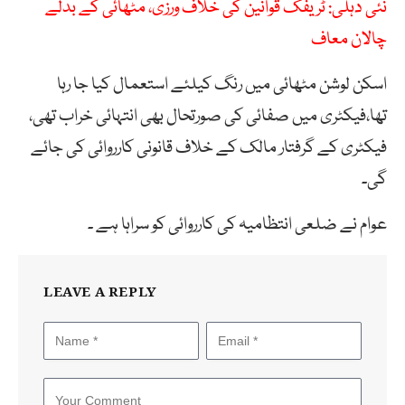
نئی دہلی: ٹریفک قوانین کی خلاف ورزی، مٹھائی کے بدلے
چالان معاف
اسکن لوشن مٹھائی میں رنگ کیلئے استعمال کیا جا رہا
تھا،فیکٹری میں صفائی کی صورتحال بھی انتہائی خراب تھی،
فیکٹری کے گرفتار مالک کے خلاف قانونی کارروائی کی جائے
گی۔
عوام نے ضلعی انتظامیہ کی کارروائی کو سراہا ہے ۔
LEAVE A REPLY