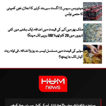
میٹرو بس سروس 11 اگست سے بند کرنے کا اعلان، نجی کمپنی
کا حتمی نوٹس
ملک بھر میں آٹے کی قیمت میں اضافہ، ایک ہفتے میں کئی
شہروں میں 20 کلو تھیلا 100 روپے تک مہنگا
سونے کی قیمت میں مسلسل تیسرے روز بڑا اضافہ ، فی تولہ ریٹ
کہاں تک جا پہنچا؟
ہم نیوز پر شائع یا نشر ہونے والا مواد ادارتی ٹیم کی کاوش ہے۔ اس مواد کو بغیر