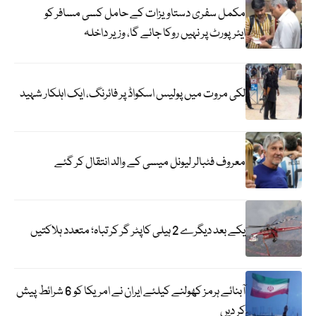
مکمل سفری دستاویزات کے حامل کسی مسافر کو
ایئرپورٹ پر نہیں روکا جائے گا، وزیر داخلہ
لکی مروت میں پولیس اسکواڈ پر فائرنگ، ایک اہلکار شہید
معروف فٹبالر لیونل میسی کے والد انتقال کر گئے
یکے بعد دیگرے 2 ہیلی کاپٹر گر کر تباہ؛ متعدد ہلاکتیں
آبنائے ہرمز کھولنے کیلئے ایران نے امریکا کو 6 شرائط پیش
کر دیں