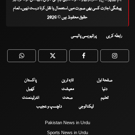
پیشگی اجازت کسی بھی صورت میں استعمال یا نقل کرنا درست نہیں۔ تمام
حقوق محفوظ ہیں © 2026
رابطہ کریں
پرائیویسی پالیسی
WhatsApp
Twitter
Facebook
Faceboo
صفحۂ اول
تازہ ترین
پاکستان
دنیا
معیشت
کھیل
تعلیم
صحت
انٹرٹینمنٹ
ٹیکنالوجی
دلچسپ و عجیب
Pakistan News in Urdu
Sports News in Urdu