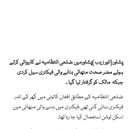
پشاور (انور زیب )پشاورمیں ضلعی انتظامیہ نے کارروائی کرتے
ہوئے مضر صحت مٹھائی بنانے والی فیکٹری سیل کردی
جبکہ مالک کو گرفتار لیا گیا ۔
ضلعی انتظامیہ کے مطابق افغان کالونی میں گھر کے اندر
فیکٹری بنائی گئی تھی،فیکٹری میں بننے والی مٹھائی میں
اسکن لوشن استعمال کیا جا رہا تھا۔