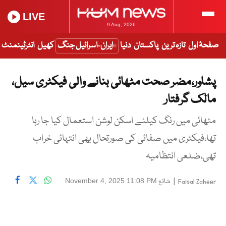
LIVE
9 Aug, 2026
صفحۂ اول
تازہ ترین
پاکستان
دنیا
ایران-اسرائیل جنگ
کھیل
انٹرٹینمنٹ
پشاور،مضر صحت مٹھائی بنانے والی فیکٹری سیل،
مالک گرفتار
مٹھائی میں رنگ کیلئے اسکن لوشن استعمال کیا جا رہا
تھا،فیکٹری میں صفائی کی صورتحال بھی انتہائی خراب
تھی،ضلعی انتظامیہ
|
شائع
November 4, 2025 11:08 PM
Faisal Zaheer