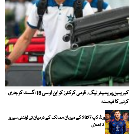
کیریبین پریمیئر لیگ ، قومی کرکٹرز کو این او سی 19 اگست کو جاری
آز
کرنے کا فیصلہ
چھی
ورلڈ کپ 2027 کے میزبان ممالک کے درمیان ٹی ٹوئنٹی سیریز
کا اعلان