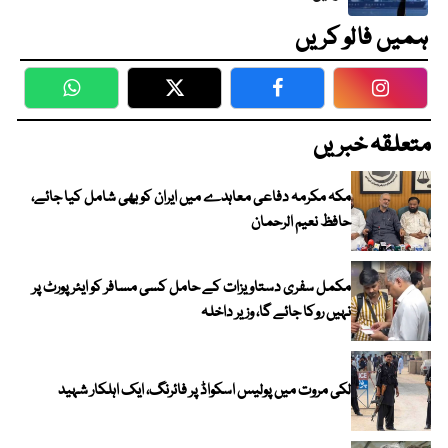
ہمیں فالو کریں
WhatsApp
Twitter
Facebook
Faceboo
متعلقہ خبریں
مکہ مکرمہ دفاعی معاہدے میں ایران کو بھی شامل کیا جائے،
حافظ نعیم الرحمان
مکمل سفری دستاویزات کے حامل کسی مسافر کو ایئرپورٹ پر
نہیں روکا جائے گا، وزیر داخلہ
لکی مروت میں پولیس اسکواڈ پر فائرنگ، ایک اہلکار شہید