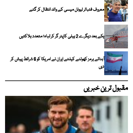
معروف فٹبالر لیونل میسی کے والد انتقال کر گئے
یکے بعد دیگرے 2 ہیلی کاپٹر گر کر تباہ؛ متعدد ہلاکتیں
آبنائے ہرمز کھولنے کیلئے ایران نے امریکا کو 6 شرائط پیش کر
دیں
مقبول ترین خبریں